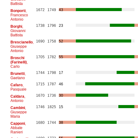
Battista
1672
1749
43
Bonporti
,
Francesco
Antonio
1738
1796
23
Borghi
,
Giovanni
Battista
1690
1758
52
Brescianello
,
Giuseppe
Antonio
1705
1782
55
Broschi
(Farinelli)
,
Carlo
1744
1798
17
Brunetti
,
Gaetano
1715
1787
46
Cafaro
,
Pasquale
1670
1736
30
Caldara
,
Antonio
1746
1825
15
Cambini
,
Giuseppe
Maria
1680
1744
38
Capponi
,
Abbate
Ranieri