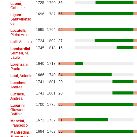
1725
1790
36
Leoné
,
Gabriele
1696
1787
55
Liguori
,
Sant'Alfonso
dei
1695
1764
55
Locatelli
,
Pietro Antonio
1724
1802
37
Lolli
, Antonio
1745
1818
16
Lombardini
Sirmen
, M.
Laura
1640
1713
7
Lorenzani
,
Paolo
1666
1740
34
Lotti
, Antonio
1741
1801
20
Lucchesi
,
Andrea
1741
1801
20
Luchesi
,
Andrea
1700
1775
55
Luparini
,
Giovanni
Battista
1672
1737
31
Mancini
,
Francesco
1684
1762
55
Manfredini
,
Francesco