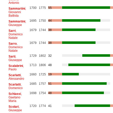
Antonio
1700
1775
55
Sammartini
,
Giovanni
Battista
1695
1750
44
Sammartini
,
Giuseppe
1679
1744
38
Sarri
,
Domenico
Natale
1679
1744
38
Sarro
,
Domenico
Natale
1729
1802
32
Sarti
,
Giuseppe
1713
1806
48
Scalabrini
,
Paolo
1660
1725
19
Scarlatti
,
Alessandro
1685
1757
51
Scarlatti
,
Domenico
1698
1754
48
Schiassi
,
Gaetano
Maria
1720
1774
41
Scolari
,
Giuseppe