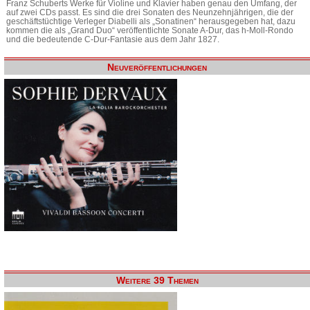
Franz Schuberts Werke für Violine und Klavier haben genau den Umfang, der
auf zwei CDs passt. Es sind die drei Sonaten des Neunzehnjährigen, die der
geschäftstüchtige Verleger Diabelli als „Sonatinen“ herausgegeben hat, dazu
kommen die als „Grand Duo“ veröffentlichte Sonate A-Dur, das h-Moll-Rondo
und die bedeutende C-Dur-Fantasie aus dem Jahr 1827.
Neuveröffentlichungen
Weitere 39 Themen