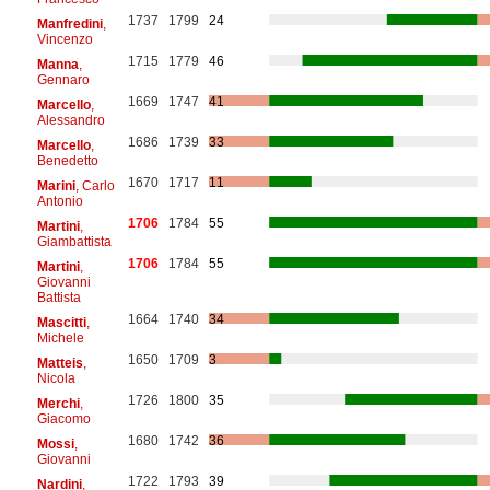
1737
1799
24
Manfredini
,
Vincenzo
1715
1779
46
Manna
,
Gennaro
1669
1747
41
Marcello
,
Alessandro
1686
1739
33
Marcello
,
Benedetto
1670
1717
11
Marini
, Carlo
Antonio
1706
1784
55
Martini
,
Giambattista
1706
1784
55
Martini
,
Giovanni
Battista
1664
1740
34
Mascitti
,
Michele
1650
1709
3
Matteis
,
Nicola
1726
1800
35
Merchi
,
Giacomo
1680
1742
36
Mossi
,
Giovanni
1722
1793
39
Nardini
,