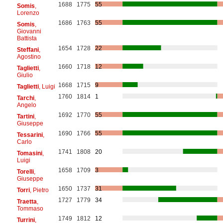
1688
1775
55
Somis
,
Lorenzo
1686
1763
55
Somis
,
Giovanni
Battista
1654
1728
22
Steffani
,
Agostino
1660
1718
12
Taglietti
,
Giulio
1668
1715
9
Taglietti
, Luigi
1760
1814
1
Tarchi
,
Angelo
1692
1770
55
Tartini
,
Giuseppe
1690
1766
55
Tessarini
,
Carlo
1741
1808
20
Tomasini
,
Luigi
1658
1709
3
Torelli
,
Giuseppe
1650
1737
31
Torri
, Pietro
1727
1779
34
Traetta
,
Tommaso
1749
1812
12
Turrini
,