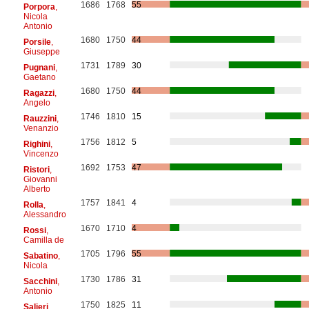
1686
1768
55
Porpora
,
Nicola
Antonio
1680
1750
44
Porsile
,
Giuseppe
1731
1789
30
Pugnani
,
Gaetano
1680
1750
44
Ragazzi
,
Angelo
1746
1810
15
Rauzzini
,
Venanzio
1756
1812
5
Righini
,
Vincenzo
1692
1753
47
Ristori
,
Giovanni
Alberto
1757
1841
4
Rolla
,
Alessandro
1670
1710
4
Rossi
,
Camilla de
1705
1796
55
Sabatino
,
Nicola
1730
1786
31
Sacchini
,
Antonio
1750
1825
11
Salieri
,