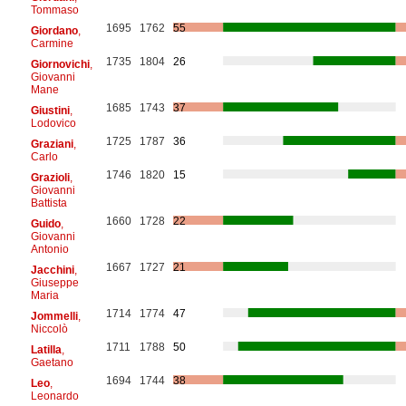
Tommaso
1695
1762
55
Giordano
,
Carmine
1735
1804
26
Giornovichi
,
Giovanni
Mane
1685
1743
37
Giustini
,
Lodovico
1725
1787
36
Graziani
,
Carlo
1746
1820
15
Grazioli
,
Giovanni
Battista
1660
1728
22
Guido
,
Giovanni
Antonio
1667
1727
21
Jacchini
,
Giuseppe
Maria
1714
1774
47
Jommelli
,
Niccolò
1711
1788
50
Latilla
,
Gaetano
1694
1744
38
Leo
,
Leonardo