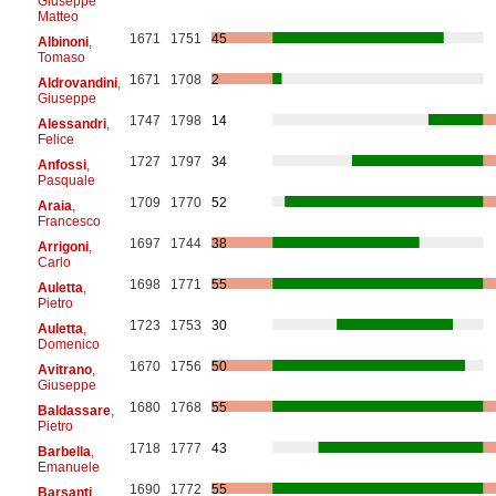
Giuseppe
Matteo
1671
1751
45
Albinoni
,
Tomaso
1671
1708
2
Aldrovandini
,
Giuseppe
1747
1798
14
Alessandri
,
Felice
1727
1797
34
Anfossi
,
Pasquale
1709
1770
52
Araia
,
Francesco
1697
1744
38
Arrigoni
,
Carlo
1698
1771
55
Auletta
,
Pietro
1723
1753
30
Auletta
,
Domenico
1670
1756
50
Avitrano
,
Giuseppe
1680
1768
55
Baldassare
,
Pietro
1718
1777
43
Barbella
,
Emanuele
1690
1772
55
Barsanti
,