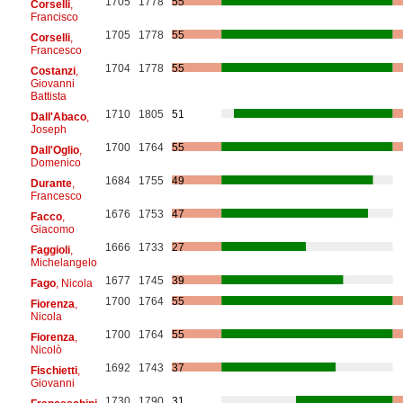
1705
1778
55
Corselli
,
Francisco
1705
1778
55
Corselli
,
Francesco
1704
1778
55
Costanzi
,
Giovanni
Battista
1710
1805
51
Dall'Abaco
,
Joseph
1700
1764
55
Dall'Oglio
,
Domenico
1684
1755
49
Durante
,
Francesco
1676
1753
47
Facco
,
Giacomo
1666
1733
27
Faggioli
,
Michelangelo
1677
1745
39
Fago
, Nicola
1700
1764
55
Fiorenza
,
Nicola
1700
1764
55
Fiorenza
,
Nicolò
1692
1743
37
Fischietti
,
Giovanni
1730
1790
31