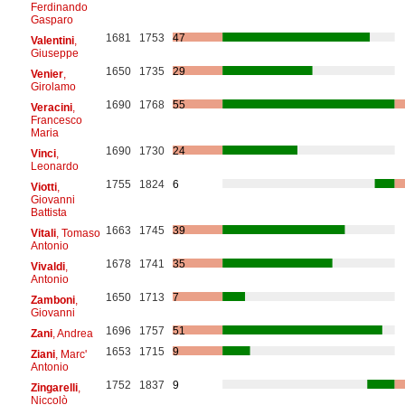
Ferdinando
Gasparo
1681
1753
47
Valentini
,
Giuseppe
1650
1735
29
Venier
,
Girolamo
1690
1768
55
Veracini
,
Francesco
Maria
1690
1730
24
Vinci
,
Leonardo
1755
1824
6
Viotti
,
Giovanni
Battista
1663
1745
39
Vitali
, Tomaso
Antonio
1678
1741
35
Vivaldi
,
Antonio
1650
1713
7
Zamboni
,
Giovanni
1696
1757
51
Zani
, Andrea
1653
1715
9
Ziani
, Marc'
Antonio
1752
1837
9
Zingarelli
,
Niccolò