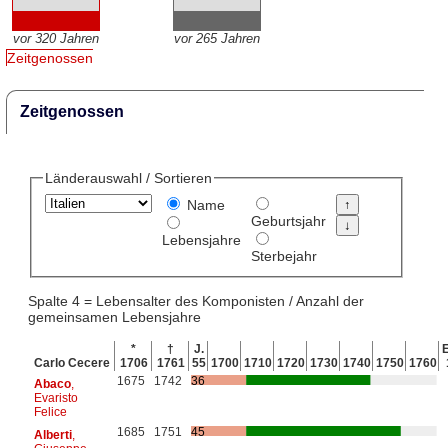
vor 320 Jahren
vor 265 Jahren
Zeitgenossen
Zeitgenossen
Länderauswahl / Sortieren
Name
Geburtsjahr
Lebensjahre
Sterbejahr
Spalte 4 = Lebensalter des Komponisten / Anzahl der
gemeinsamen Lebensjahre
*
†
J.
E
Carlo Cecere
1706
1761
55
1700
1710
1720
1730
1740
1750
1760
1675
1742
36
Abaco
,
Evaristo
Felice
1685
1751
45
Alberti
,