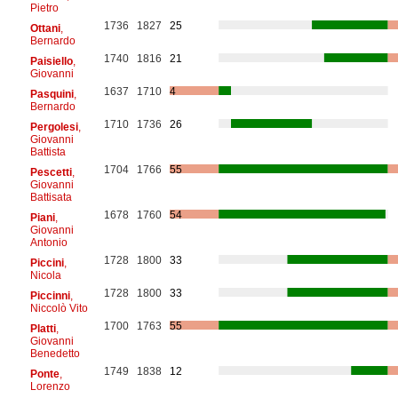
Pietro
1736
1827
25
Ottani
,
Bernardo
1740
1816
21
Paisiello
,
Giovanni
1637
1710
4
Pasquini
,
Bernardo
1710
1736
26
Pergolesi
,
Giovanni
Battista
1704
1766
55
Pescetti
,
Giovanni
Battisata
1678
1760
54
Piani
,
Giovanni
Antonio
1728
1800
33
Piccini
,
Nicola
1728
1800
33
Piccinni
,
Niccolò Vito
1700
1763
55
Platti
,
Giovanni
Benedetto
1749
1838
12
Ponte
,
Lorenzo