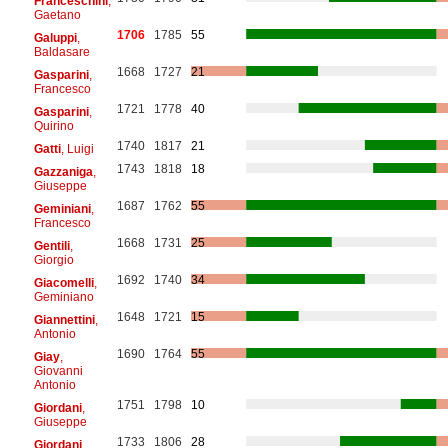
Franceschini
,
Gaetano
1706
1785
55
Galuppi
,
Baldasare
1668
1727
21
Gasparini
,
Francesco
1721
1778
40
Gasparini
,
Quirino
1740
1817
21
Gatti
, Luigi
1743
1818
18
Gazzaniga
,
Giuseppe
1687
1762
55
Geminiani
,
Francesco
1668
1731
25
Gentili
,
Giorgio
1692
1740
34
Giacomelli
,
Geminiano
1648
1721
15
Giannettini
,
Antonio
1690
1764
55
Giay
,
Giovanni
Antonio
1751
1798
10
Giordani
,
Giuseppe
1733
1806
28
Giordani
,