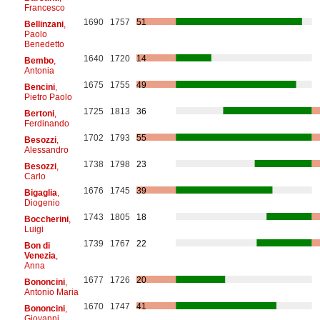
Francesco
1690
1757
51
Bellinzani
,
Paolo
Benedetto
1640
1720
14
Bembo
,
Antonia
1675
1755
49
Bencini
,
Pietro Paolo
1725
1813
36
Bertoni
,
Ferdinando
1702
1793
55
Besozzi
,
Alessandro
1738
1798
23
Besozzi
,
Carlo
1676
1745
39
Bigaglia
,
Diogenio
1743
1805
18
Boccherini
,
Luigi
1739
1767
22
Bon di
Venezia
,
Anna
1677
1726
20
Bononcini
,
Antonio Maria
1670
1747
41
Bononcini
,
Giovanni