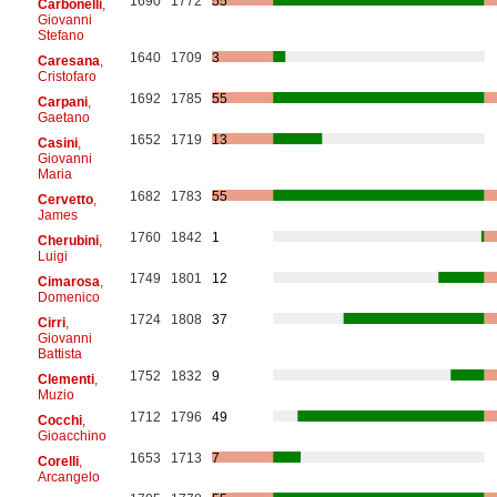
1690
1772
55
Carbonelli
,
Giovanni
Stefano
1640
1709
3
Caresana
,
Cristofaro
1692
1785
55
Carpani
,
Gaetano
1652
1719
13
Casini
,
Giovanni
Maria
1682
1783
55
Cervetto
,
James
1760
1842
1
Cherubini
,
Luigi
1749
1801
12
Cimarosa
,
Domenico
1724
1808
37
Cirri
,
Giovanni
Battista
1752
1832
9
Clementi
,
Muzio
1712
1796
49
Cocchi
,
Gioacchino
1653
1713
7
Corelli
,
Arcangelo