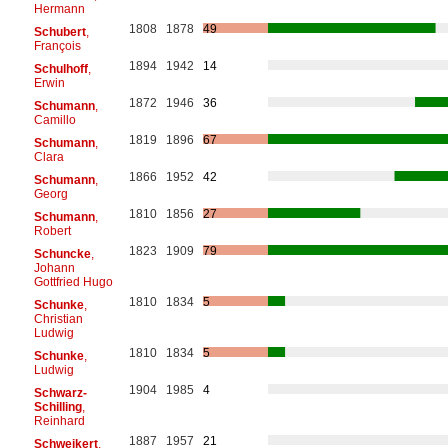
Hermann
1808
1878
49
Schubert
,
François
1894
1942
14
Schulhoff
,
Erwin
1872
1946
36
Schumann
,
Camillo
1819
1896
67
Schumann
,
Clara
1866
1952
42
Schumann
,
Georg
1810
1856
27
Schumann
,
Robert
1823
1909
79
Schuncke
,
Johann
Gottfried Hugo
1810
1834
5
Schunke
,
Christian
Ludwig
1810
1834
5
Schunke
,
Ludwig
1904
1985
4
Schwarz-
Schilling
,
Reinhard
1887
1957
21
Schweikert
,