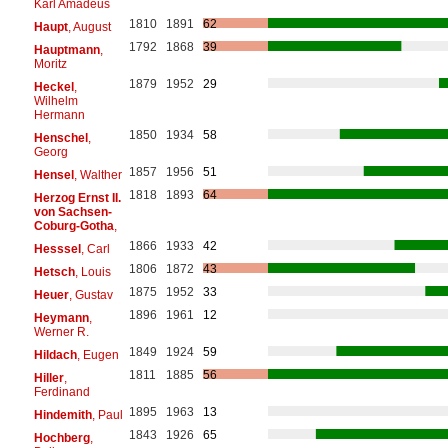
Karl Amadeus
1810
1891
62
Haupt
, August
1792
1868
39
Hauptmann
,
Moritz
1879
1952
29
Heckel
,
Wilhelm
Hermann
1850
1934
58
Henschel
,
Georg
1857
1956
51
Hensel
, Walther
1818
1893
64
Herzog Ernst II.
von Sachsen-
Coburg-Gotha
,
1866
1933
42
Hesssel
, Carl
1806
1872
43
Hetsch
, Louis
1875
1952
33
Heuer
, Gustav
1896
1961
12
Heymann
,
Werner R.
1849
1924
59
Hildach
, Eugen
1811
1885
56
Hiller
,
Ferdinand
1895
1963
13
Hindemith
, Paul
1843
1926
65
Hochberg
,