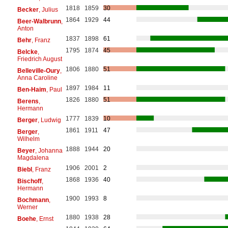
1818
1859
30
Becker
, Julius
1864
1929
44
Beer-Walbrunn
,
Anton
1837
1898
61
Behr
, Franz
1795
1874
45
Belcke
,
Friedrich August
1806
1880
51
Belleville-Oury
,
Anna Caroline
1897
1984
11
Ben-Haim
, Paul
1826
1880
51
Berens
,
Hermann
1777
1839
10
Berger
, Ludwig
1861
1911
47
Berger
,
Wilhelm
1888
1944
20
Beyer
, Johanna
Magdalena
1906
2001
2
Biebl
, Franz
1868
1936
40
Bischoff
,
Hermann
1900
1993
8
Bochmann
,
Werner
1880
1938
28
Boehe
, Ernst