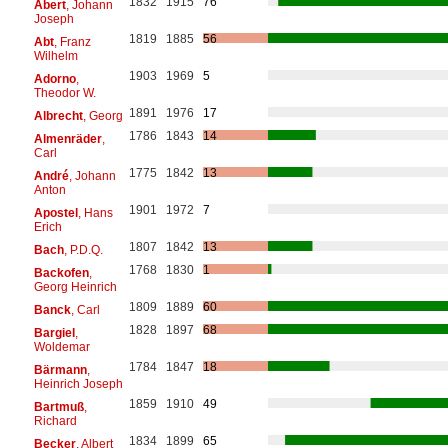
1832
1915
76
Abert
, Johann
Joseph
1819
1885
56
Abt
, Franz
Wilhelm
1903
1969
5
Adorno
,
Theodor W.
1891
1976
17
Albrecht
, Georg
1786
1843
14
Almenräder
,
Carl
1775
1842
13
André
, Johann
Anton
1901
1972
7
Apostel
, Hans
Erich
1807
1842
13
Bach
, P.D.Q.
1768
1830
1
Backofen
,
Georg Heinrich
1809
1889
60
Banck
, Carl
1828
1897
68
Bargiel
,
Woldemar
1784
1847
18
Bärmann
,
Heinrich Joseph
1859
1910
49
Bartmuß
,
Richard
1834
1899
65
Becker
, Albert