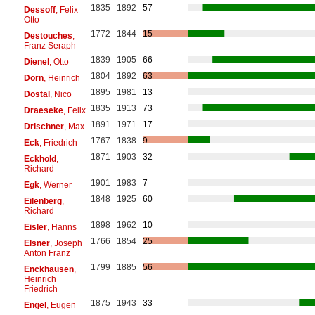
1835
1892
57
Dessoff
, Felix
Otto
1772
1844
15
Destouches
,
Franz Seraph
1839
1905
66
Dienel
, Otto
1804
1892
63
Dorn
, Heinrich
1895
1981
13
Dostal
, Nico
1835
1913
73
Draeseke
, Felix
1891
1971
17
Drischner
, Max
1767
1838
9
Eck
, Friedrich
1871
1903
32
Eckhold
,
Richard
1901
1983
7
Egk
, Werner
1848
1925
60
Eilenberg
,
Richard
1898
1962
10
Eisler
, Hanns
1766
1854
25
Elsner
, Joseph
Anton Franz
1799
1885
56
Enckhausen
,
Heinrich
Friedrich
1875
1943
33
Engel
, Eugen