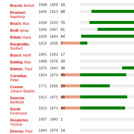
1898
1956
10
Brecht
, Bertolt
1840
1913
68
Bronsart
,
Ingeborg
1838
1920
70
Bruch
, Max
1846
1907
61
Brüll
, Ignaz
1830
1894
64
Bülow
, Hans
1810
1836
7
Burgmüller
,
Norbert
1891
1952
17
Busch
, Adolf
1888
1976
20
Butting
, Max
1870
1943
38
Büttner
, Paul
1824
1874
45
Cornelius
,
Peter
1771
1858
29
Cramer
,
Johann Baptist
1812
1875
46
Damcke
,
Berthold
1810
1873
44
David
,
Ferdinand
1907
1993
1
Desportes
,
Yvonne
1894
1979
14
Dessau
, Paul