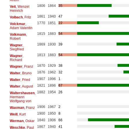
1806
1864
35
Veit
, Wenzel
Heinrich
1861
1940
47
Volbach
, Fritz
1770
1851
22
Volckmar
,
Adam Valentin
1815
1883
54
Volkmann
,
Robert
1869
1930
39
Wagner
,
Siegfried
1813
1883
54
Wagner
,
Richard
1870
1929
38
Wagner
, Franz
1876
1962
32
Walter
, Bruno
1907
1996
1
Walter
, Fried
1821
1896
67
Walter
, August
1882
1954
26
Waltershausen
,
Hermann
Wolfgang von
1906
1967
2
Waxman
, Franz
1900
1950
8
Weill
, Kurt
1840
1906
66
Werman
, Oskar
1867
1940
41
Weschke
, Paul