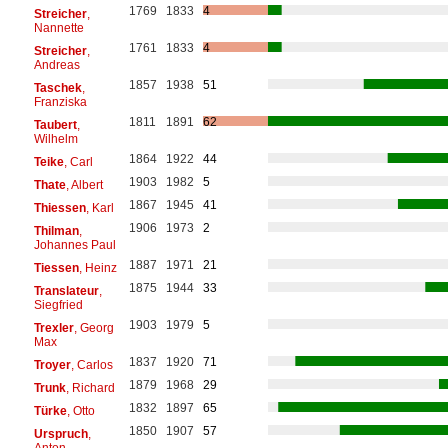
1769
1833
4
Streicher
,
Nannette
1761
1833
4
Streicher
,
Andreas
1857
1938
51
Taschek
,
Franziska
1811
1891
62
Taubert
,
Wilhelm
1864
1922
44
Teike
, Carl
1903
1982
5
Thate
, Albert
1867
1945
41
Thiessen
, Karl
1906
1973
2
Thilman
,
Johannes Paul
1887
1971
21
Tiessen
, Heinz
1875
1944
33
Translateur
,
Siegfried
1903
1979
5
Trexler
, Georg
Max
1837
1920
71
Troyer
, Carlos
1879
1968
29
Trunk
, Richard
1832
1897
65
Türke
, Otto
1850
1907
57
Urspruch
,
Anton