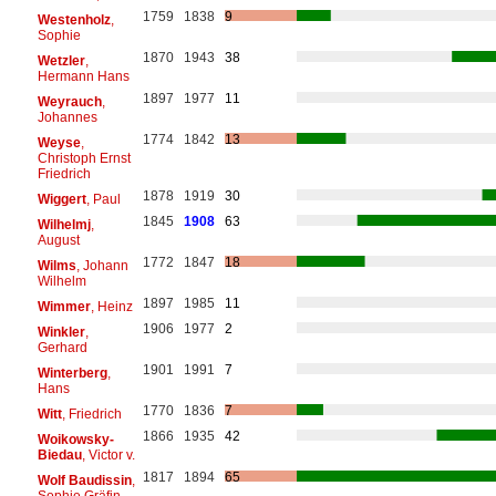
1759
1838
9
Westenholz
,
Sophie
1870
1943
38
Wetzler
,
Hermann Hans
1897
1977
11
Weyrauch
,
Johannes
1774
1842
13
Weyse
,
Christoph Ernst
Friedrich
1878
1919
30
Wiggert
, Paul
1845
1908
63
Wilhelmj
,
August
1772
1847
18
Wilms
, Johann
Wilhelm
1897
1985
11
Wimmer
, Heinz
1906
1977
2
Winkler
,
Gerhard
1901
1991
7
Winterberg
,
Hans
1770
1836
7
Witt
, Friedrich
1866
1935
42
Woikowsky-
Biedau
, Victor v.
1817
1894
65
Wolf Baudissin
,
Sophie Gräfin