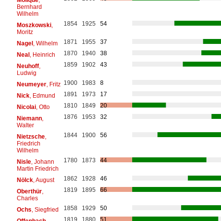
Bernhard
Wilhelm
1854
1925
54
Moszkowski
,
Moritz
1871
1955
37
Nagel
, Wilhelm
1870
1940
38
Neal
, Heinrich
1859
1902
43
Neuhoff
,
Ludwig
1900
1983
8
Neumeyer
, Fritz
1891
1973
17
Nick
, Edmund
1810
1849
20
Nicolai
, Otto
1876
1953
32
Niemann
,
Walter
1844
1900
56
Nietzsche
,
Friedrich
Wilhelm
1780
1873
44
Nisle
, Johann
Martin Friedrich
1862
1928
46
Nölck
, August
1819
1895
66
Oberthür
,
Charles
1858
1929
50
Ochs
, Siegfried
1819
1880
51
Offenbach
,