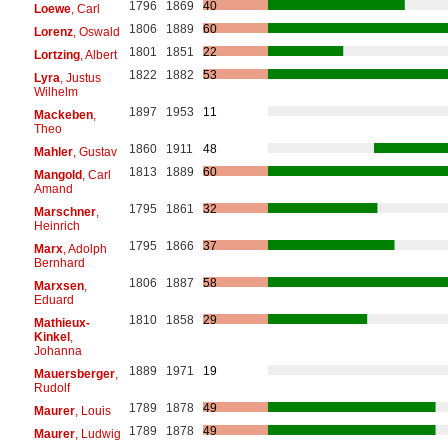
1796
1869
40
Loewe
, Carl
1806
1889
60
Lorenz
, Oswald
1801
1851
22
Lortzing
, Albert
1822
1882
53
Lyra
, Justus
Wilhelm
1897
1953
11
Mackeben
,
Theo
1860
1911
48
Mahler
, Gustav
1813
1889
60
Mangold
, Carl
Amand
1795
1861
32
Marschner
,
Heinrich
1795
1866
37
Marx
, Adolph
Bernhard
1806
1887
58
Marxsen
,
Eduard
1810
1858
29
Mathieux-
Kinkel
,
Johanna
1889
1971
19
Mauersberger
,
Rudolf
1789
1878
49
Maurer
, Louis
1789
1878
49
Maurer
, Ludwig