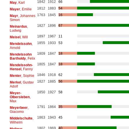
1842
1912
66
May
, Karl
1812
1883
54
Mayer
, Emilie
1763
1845
16
Mayr
, Johannes
Simon
1827
1896
67
Meinardus
,
Ludwig
1897
1967
11
Meisel
, Will
1855
1933
53
Mendelssohn
,
Arnold
1809
1847
18
Mendelssohn
Bartholdy
, Felix
1805
1847
18
Mendelssohn-
Hensel
, Fanny
1846
1918
62
Menter
, Sophie
1827
1885
56
Merkel
, Gustav
Adolf
1850
1927
58
Meyer-
Olbersleben
,
Max
1791
1864
35
Meyerbeer
,
Giacomo
1863
1943
45
Middelschulte
,
Wilhelm
1802
1869
40
Molique
,