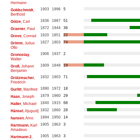
Hermann
1903
1996
5
Goldschmidt
,
Berthold
1836
1887
51
Götze
, Carl
1872
1944
36
Graener
, Paul
1820
1851
22
Greve
, Conrad
1827
1903
74
Grimm
, Julius
Otto
1906
1937
2
Gronostay
,
Walter
1809
1848
19
Groß
, Johann
Benjamin
1832
1903
71
Grützmacher
,
Friedrich
1890
1972
18
Gurlitt
, Manfred
1879
1960
29
Haas
, Joseph
1840
1915
68
Haller
, Michael
1832
1860
28
Hänsel
, A[ugust]
1894
1950
14
hansen
, Arno
1905
1963
3
Hartmann
, Karl
Amadeus
1905
1963
3
Hartmann 2
,