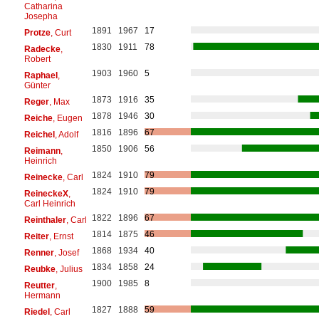
Catharina
Josepha
1891
1967
17
Protze
, Curt
1830
1911
78
Radecke
,
Robert
1903
1960
5
Raphael
,
Günter
1873
1916
35
Reger
, Max
1878
1946
30
Reiche
, Eugen
1816
1896
67
Reichel
, Adolf
1850
1906
56
Reimann
,
Heinrich
1824
1910
79
Reinecke
, Carl
1824
1910
79
ReineckeX
,
Carl Heinrich
1822
1896
67
Reinthaler
, Carl
1814
1875
46
Reiter
, Ernst
1868
1934
40
Renner
, Josef
1834
1858
24
Reubke
, Julius
1900
1985
8
Reutter
,
Hermann
1827
1888
59
Riedel
, Carl