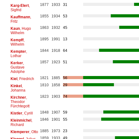
1877
1933
31
Karg-Elert
,
Sigfrid
1855
1934
53
Kauffmann
,
Fritz
1863
1932
45
Kaun
, Hugo
Wilhelm
1895
1991
13
Kempff
,
Wilhelm
1844
1918
64
Kempter
,
Lothar
1857
1923
51
Kerker
,
Gustave
Adolphe
1821
1885
56
Kiel
, Friedrich
1810
1858
29
Kinkel
,
Johanna
1823
1903
74
Kirchner
,
Theodor
Fürchtegott
1848
1907
59
Kistler
, Cyrill
1846
1901
55
Kleinmichel
,
Richard
1885
1973
23
Klemperer
, Otto
1859
1933
49
Klengel
, Julius