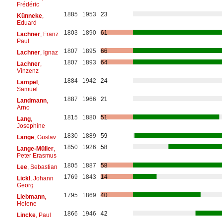
Frédéric
1885
1953
23
Künneke
,
Eduard
1803
1890
61
Lachner
, Franz
Paul
1807
1895
66
Lachner
, Ignaz
1807
1893
64
Lachner
,
Vinzenz
1884
1942
24
Lampel
,
Samuel
1887
1966
21
Landmann
,
Arno
1815
1880
51
Lang
,
Josephine
1830
1889
59
Lange
, Gustav
1850
1926
58
Lange-Müller
,
Peter Erasmus
1805
1887
58
Lee
, Sebastian
1769
1843
14
Lickl
, Johann
Georg
1795
1869
40
Liebmann
,
Helene
1866
1946
42
Lincke
, Paul