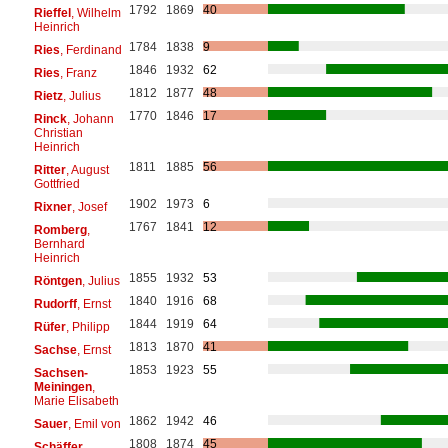
1792
1869
40
Rieffel
, Wilhelm
Heinrich
1784
1838
9
Ries
, Ferdinand
1846
1932
62
Ries
, Franz
1812
1877
48
Rietz
, Julius
1770
1846
17
Rinck
, Johann
Christian
Heinrich
1811
1885
56
Ritter
, August
Gottfried
1902
1973
6
Rixner
, Josef
1767
1841
12
Romberg
,
Bernhard
Heinrich
1855
1932
53
Röntgen
, Julius
1840
1916
68
Rudorff
, Ernst
1844
1919
64
Rüfer
, Philipp
1813
1870
41
Sachse
, Ernst
1853
1923
55
Sachsen-
Meiningen
,
Marie Elisabeth
1862
1942
46
Sauer
, Emil von
1808
1874
45
Schäffer
,