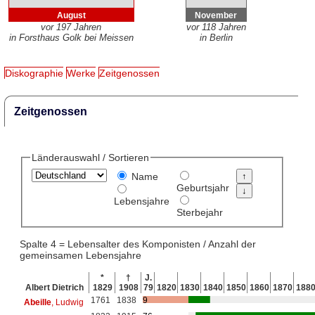
August
November
vor 197 Jahren
vor 118 Jahren
in Forsthaus Golk bei Meissen
in Berlin
Diskographie
Werke
Zeitgenossen
Zeitgenossen
Länderauswahl / Sortieren
Name
Geburtsjahr
Lebensjahre
Sterbejahr
Spalte 4 = Lebensalter des Komponisten / Anzahl der
gemeinsamen Lebensjahre
*
†
J.
Albert Dietrich
1829
1908
79
1820
1830
1840
1850
1860
1870
188
1761
1838
9
Abeille
, Ludwig