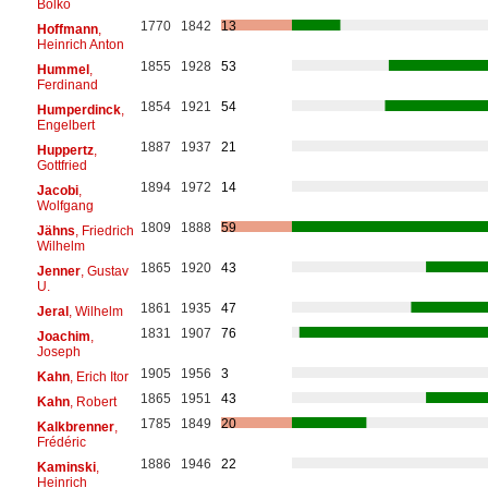
Bolko
1770
1842
13
Hoffmann
,
Heinrich Anton
1855
1928
53
Hummel
,
Ferdinand
1854
1921
54
Humperdinck
,
Engelbert
1887
1937
21
Huppertz
,
Gottfried
1894
1972
14
Jacobi
,
Wolfgang
1809
1888
59
Jähns
, Friedrich
Wilhelm
1865
1920
43
Jenner
, Gustav
U.
1861
1935
47
Jeral
, Wilhelm
1831
1907
76
Joachim
,
Joseph
1905
1956
3
Kahn
, Erich Itor
1865
1951
43
Kahn
, Robert
1785
1849
20
Kalkbrenner
,
Frédéric
1886
1946
22
Kaminski
,
Heinrich