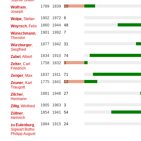
1789
1839
10
Wolfram
,
Joseph
1902
1972
6
Wolpe
, Stefan
1860
1944
48
Woyrsch
, Felix
1901
1992
7
Wünschmann
,
Theodor
1877
1942
31
Würzburger
,
Siegfried
1834
1910
74
Zabel
, Albert
1758
1832
3
Zelter
, Carl
Friedrich
1837
1911
71
Zenger
, Max
1775
1841
12
Zeuner
, Karl
Traugott
1881
1948
27
Zilcher
,
Hermann
1905
1963
3
Zillig
, Winfried
1854
1941
54
Zöllner
,
Heinrich
1884
1915
24
zu Eulenburg
,
Sigwart Botho
Philipp August