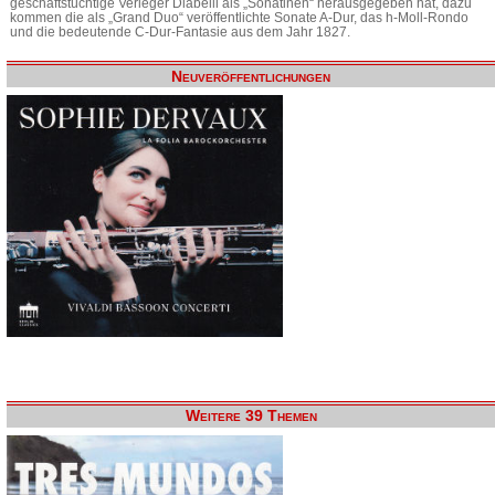
geschäftstüchtige Verleger Diabelli als „Sonatinen“ herausgegeben hat, dazu
kommen die als „Grand Duo“ veröffentlichte Sonate A-Dur, das h-Moll-Rondo
und die bedeutende C-Dur-Fantasie aus dem Jahr 1827.
Neuveröffentlichungen
Weitere 39 Themen