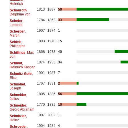
Heinrich
1813
1887
58
Schauroth
,
Delphine von
1784
1862
33
Schefer
,
Leopold
1907
1974
1
Scherber
,
Martin
1893
1970
15
Schick
,
Philippine
1868
1933
40
Schillings
, Max
von
1874
1953
34
Schmid
,
Heinrich Kaspar
1901
1987
7
Schmitz-Gohr
,
Else
1767
1831
2
Schnabel
,
Joseph
1805
1885
56
Schneider
,
Julius
1770
1839
10
Schneider
,
Georg Abraham
1907
2002
1
Schnitzler
,
Heinz
1904
1984
4
Schroeder
,