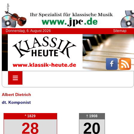
Anzeige
Donnerstag, 6. August 2026
Sitemap
≡
≡
Albert Dietrich
dt. Komponist
* 1829
† 1908
28
20