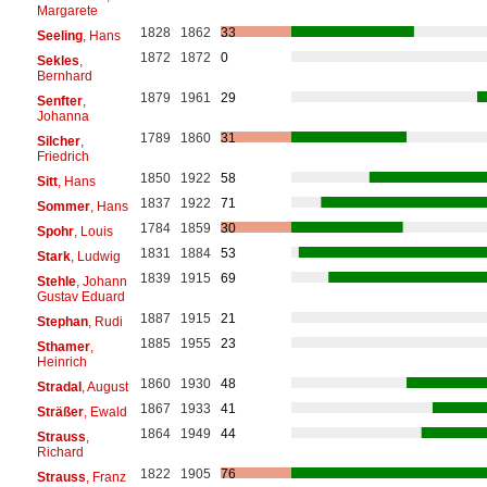
Margarete
1828
1862
33
Seeling
, Hans
1872
1872
0
Sekles
,
Bernhard
1879
1961
29
Senfter
,
Johanna
1789
1860
31
Silcher
,
Friedrich
1850
1922
58
Sitt
, Hans
1837
1922
71
Sommer
, Hans
1784
1859
30
Spohr
, Louis
1831
1884
53
Stark
, Ludwig
1839
1915
69
Stehle
, Johann
Gustav Eduard
1887
1915
21
Stephan
, Rudi
1885
1955
23
Sthamer
,
Heinrich
1860
1930
48
Stradal
, August
1867
1933
41
Sträßer
, Ewald
1864
1949
44
Strauss
,
Richard
1822
1905
76
Strauss
, Franz