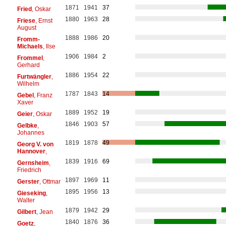
1871
1941
37
Fried
, Oskar
1880
1963
28
Friese
, Ernst
August
1888
1986
20
Fromm-
Michaels
, Ilse
1906
1984
2
Frommel
,
Gerhard
1886
1954
22
Furtwängler
,
Wilhelm
1787
1843
14
Gebel
, Franz
Xaver
1889
1952
19
Geier
, Oskar
1846
1903
57
Gelbke
,
Johannes
1819
1878
49
Georg V. von
Hannover
,
1839
1916
69
Gernsheim
,
Friedrich
1897
1969
11
Gerster
, Ottmar
1895
1956
13
Gieseking
,
Walter
1879
1942
29
Gilbert
, Jean
1840
1876
36
Goetz
,