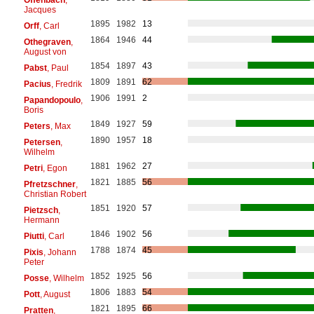
Jacques
1895
1982
13
Orff
, Carl
1864
1946
44
Othegraven
,
August von
1854
1897
43
Pabst
, Paul
1809
1891
62
Pacius
, Fredrik
1906
1991
2
Papandopoulo
,
Boris
1849
1927
59
Peters
, Max
1890
1957
18
Petersen
,
Wilhelm
1881
1962
27
Petri
, Egon
1821
1885
56
Pfretzschner
,
Christian Robert
1851
1920
57
Pietzsch
,
Hermann
1846
1902
56
Piutti
, Carl
1788
1874
45
Pixis
, Johann
Peter
1852
1925
56
Posse
, Wilhelm
1806
1883
54
Pott
, August
1821
1895
66
Pratten
,