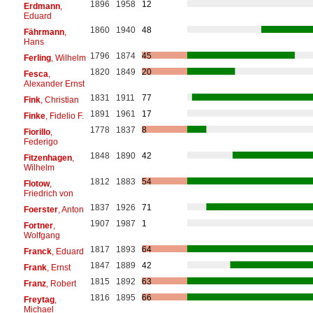
1896
1958
12
Erdmann
,
Eduard
1860
1940
48
Fährmann
,
Hans
1796
1874
45
Ferling
, Wilhelm
1820
1849
20
Fesca
,
Alexander Ernst
1831
1911
77
Fink
, Christian
1891
1961
17
Finke
, Fidelio F.
1778
1837
8
Fiorillo
,
Federigo
1848
1890
42
Fitzenhagen
,
Wilhelm
1812
1883
54
Flotow
,
Friedrich von
1837
1926
71
Foerster
, Anton
1907
1987
1
Fortner
,
Wolfgang
1817
1893
64
Franck
, Eduard
1847
1889
42
Frank
, Ernst
1815
1892
63
Franz
, Robert
1816
1895
66
Freytag
,
Michael