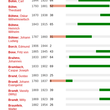
1844
1920
64
Bohm
, Carl
1793
1881
52
Böhm
,
Theobald
1870
1938
38
Böhme
, Oskar
Wilhelmowitsch
1843
1915
65
Böhme
,
Heinrich
Wilhelm
1787
1860
31
Böhner
, Johann
Ludwig
1906
1944
2
Borck
, Edmund
1865
1945
43
Bose
, Fritz von
1833
1897
64
Brahms
,
Johannes
1833
1902
69
Brambach
,
Caspar Joseph
1883
1963
25
Brand
, Gustav
1760
1837
8
Brandl
, Johann
Evangelist
1869
1923
39
Brandt
, Vassily
(Willy)
1869
1923
39
Brandt
, Willy
1882
1954
26
Braunfels
,
Walter