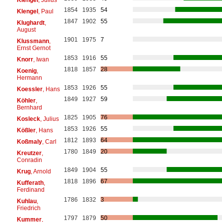
1854
1935
54
Klengel
, Paul
1847
1902
55
Klughardt
,
August
1901
1975
7
Klussmann
,
Ernst Gernot
1853
1916
55
Knorr
, Iwan
1818
1857
28
Koenig
,
Hermann
1853
1926
55
Koessler
, Hans
1849
1927
59
Köhler
,
Bernhard
1825
1905
76
Kosleck
, Julius
1853
1926
55
Kößler
, Hans
1812
1893
64
Koßmaly
, Carl
1780
1849
20
Kreutzer
,
Conradin
1849
1904
55
Krug
, Arnold
1818
1896
67
Kufferath
,
Ferdinand
1786
1832
3
Kuhlau
,
Friedrich
1797
1879
50
Kummer
,