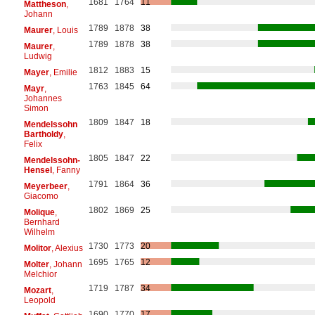
1681
1764
11
Mattheson
,
Johann
1789
1878
38
Maurer
, Louis
1789
1878
38
Maurer
,
Ludwig
1812
1883
15
Mayer
, Emilie
1763
1845
64
Mayr
,
Johannes
Simon
1809
1847
18
Mendelssohn
Bartholdy
,
Felix
1805
1847
22
Mendelssohn-
Hensel
, Fanny
1791
1864
36
Meyerbeer
,
Giacomo
1802
1869
25
Molique
,
Bernhard
Wilhelm
1730
1773
20
Molitor
, Alexius
1695
1765
12
Molter
, Johann
Melchior
1719
1787
34
Mozart
,
Leopold
1690
1770
17