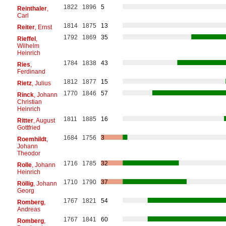
1822
1896
5
Reinthaler
,
Carl
1814
1875
13
Reiter
, Ernst
1792
1869
35
Rieffel
,
Wilhelm
Heinrich
1784
1838
43
Ries
,
Ferdinand
1812
1877
15
Rietz
, Julius
1770
1846
57
Rinck
, Johann
Christian
Heinrich
1811
1885
16
Ritter
, August
Gottfried
1684
1756
3
Roemhildt
,
Johann
Theodor
1716
1785
32
Rolle
, Johann
Heinrich
1710
1790
37
Röllig
, Johann
Georg
1767
1821
54
Romberg
,
Andreas
1767
1841
60
Romberg
,