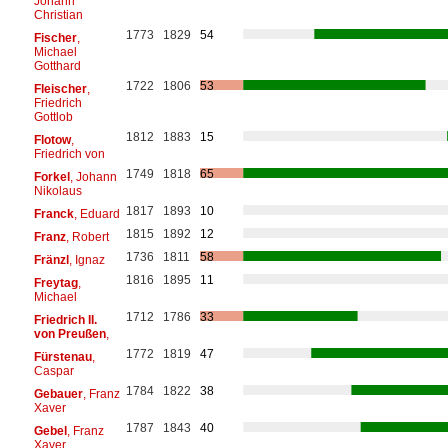
Johann
Christian
1773
1829
54
Fischer
,
Michael
Gotthard
1722
1806
53
Fleischer
,
Friedrich
Gottlob
1812
1883
15
Flotow
,
Friedrich von
1749
1818
65
Forkel
, Johann
Nikolaus
1817
1893
10
Franck
, Eduard
1815
1892
12
Franz
, Robert
1736
1811
58
Fränzl
, Ignaz
1816
1895
11
Freytag
,
Michael
1712
1786
33
Friedrich II.
von Preußen
,
1772
1819
47
Fürstenau
,
Caspar
1784
1822
38
Gebauer
, Franz
Xaver
1787
1843
40
Gebel
, Franz
Xaver