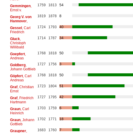
1759
1813
54
Gemmingen
,
Ernst v.
1819
1878
8
Georg V. von
Hannover
,
1724
1793
40
Gessel
, Carl
Friedrich
1714
1787
34
Gluck
,
Christoph
Willibald
1768
1818
50
Goepfert
,
Andreas
1727
1756
3
Goldberg
,
Johann Gottlieb
1768
1818
50
Göpfert
, Carl
Andreas
1723
1804
51
Graf
, Christian
Ernst
1727
1795
42
Graf
, Friedrich
Hartmann
1703
1759
6
Graun
, Carl
Heinrich
1702
1771
18
Graun
, Johann
Gottlieb
1683
1760
7
Graupner
,