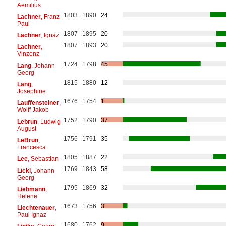
Aemilius
1803
1890
24
Lachner
, Franz
Paul
1807
1895
20
Lachner
, Ignaz
1807
1893
20
Lachner
,
Vinzenz
1724
1798
45
Lang
, Johann
Georg
1815
1880
12
Lang
,
Josephine
1676
1754
1
Lauffensteiner
,
Wolff Jakob
1752
1790
37
Lebrun
, Ludwig
August
1756
1791
35
LeBrun
,
Francesca
1805
1887
22
Lee
, Sebastian
1769
1843
58
Lickl
, Johann
Georg
1795
1869
32
Liebmann
,
Helene
1673
1756
3
Liechtenauer
,
Paul Ignaz
1680
1762
9