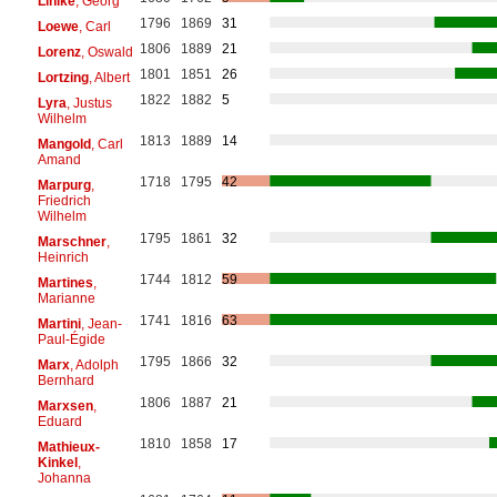
Linike
, Georg
1796
1869
31
Loewe
, Carl
1806
1889
21
Lorenz
, Oswald
1801
1851
26
Lortzing
, Albert
1822
1882
5
Lyra
, Justus
Wilhelm
1813
1889
14
Mangold
, Carl
Amand
1718
1795
42
Marpurg
,
Friedrich
Wilhelm
1795
1861
32
Marschner
,
Heinrich
1744
1812
59
Martines
,
Marianne
1741
1816
63
Martini
, Jean-
Paul-Égide
1795
1866
32
Marx
, Adolph
Bernhard
1806
1887
21
Marxsen
,
Eduard
1810
1858
17
Mathieux-
Kinkel
,
Johanna