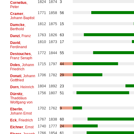
1824
1874
3
Cornelius
,
Peter
1771
1858
56
Cramer
,
Johann Baptist
1812
1875
15
Damcke
,
Berthold
1763
1826
63
Danzi
, Franz
1810
1873
17
David
,
Ferdinand
1772
1844
55
Destouches
,
Franz Seraph
1715
1797
44
Doles
, Johann
Friedrich
1706
1782
29
Donati
, Johann
Gottfried
1804
1892
23
Dorn
, Heinrich
1756
1807
51
Dürnitz
,
Thaddäus
Wolfgang von
1702
1762
9
Eberlin
,
Johann Ernst
1767
1838
60
Eck
, Friedrich
1740
1777
24
Eichner
, Ernst
1766
1854
61
Elsner
, Joseph