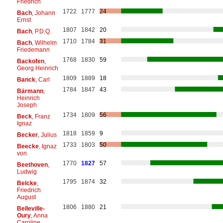
Friedrich
1722
1777
24
Bach
, Johann
Ernst
1807
1842
20
Bach
, P.D.Q.
1710
1784
31
Bach
, Wilhelm
Friedemann
1768
1830
59
Backofen
,
Georg Heinrich
1809
1889
18
Banck
, Carl
1784
1847
43
Bärmann
,
Heinrich
Joseph
1734
1809
56
Beck
, Franz
Ignaz
1818
1859
9
Becker
, Julius
1733
1803
50
Beecke
, Ignaz
von
1770
1827
57
Beethoven
,
Ludwig
1795
1874
32
Belcke
,
Friedrich
August
1806
1880
21
Belleville-
Oury
, Anna
Caroline