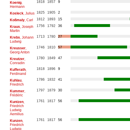
1818
1857
9
Koenig
,
Hermann
1825
1905
2
Kosleck
, Julius
1812
1893
15
Koßmaly
, Carl
1756
1792
36
Kraus
, Joseph
Martin
1713
1780
27
Krebs
, Johann
Ludwig
1746
1810
57
Kreusser
,
Georg Anton
1780
1849
47
Kreutzer
,
Conradin
1818
1896
9
Kufferath
,
Ferdinand
1786
1832
41
Kuhlau
,
Friedrich
1797
1879
30
Kummer
,
Frédéric
1761
1817
56
Kuntzen
,
Friedrich
Ludwig
Aemilius
1761
1817
56
Kunzen
,
Friedrich
Ludwig