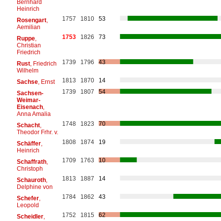
Bernhard
Heinrich
1757
1810
53
Rosengart
,
Aemilian
1753
1826
73
Ruppe
,
Christian
Friedrich
1739
1796
43
Rust
, Friedrich
Wilhelm
1813
1870
14
Sachse
, Ernst
1739
1807
54
Sachsen-
Weimar-
Eisenach
,
Anna Amalia
1748
1823
70
Schacht
,
Theodor Frhr. v.
1808
1874
19
Schäffer
,
Heinrich
1709
1763
10
Schaffrath
,
Christoph
1813
1887
14
Schauroth
,
Delphine von
1784
1862
43
Schefer
,
Leopold
1752
1815
62
Scheidler
,