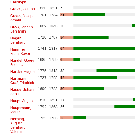
Christoph
1820
1851
7
Greve
, Conrad
1701
1784
31
Gross
, Joseph
Arnold
1809
1848
18
Groß
, Johann
Benjamin
1720
1787
34
Hagen
,
Bernhard
1741
1817
64
Hammer
,
Franz Xaver
1685
1759
6
Händel
, Georg
Friedrich
1775
1813
38
Harder
, August
1727
1795
42
Hartmann
Graf
, Friedrich
1699
1783
30
Hasse
, Johann
Adolf
1810
1891
17
Haupt
, August
1792
1868
35
Hauptmann
,
Moritz
1735
1766
13
Herbing
,
August
Bernhard
Valentin