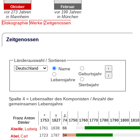
Oktober
Februar
vor 273 Jahren
vor 199 Jahren
in Mannheim
in München
Diskographie
Werke
Zeitgenossen
Zeitgenossen
Länderauswahl / Sortieren
Name
Geburtsjahr
Lebensjahre
Sterbejahr
Spalte 4 = Lebensalter des Komponisten / Anzahl der
gemeinsamen Lebensjahre
*
†
J.
Franz Anton
1753
1827
74
1750
1760
1770
1780
1790
1800
1810
Dimler
1761
1838
66
Abeille
, Ludwig
1723
1787
34
Abel
, Carl