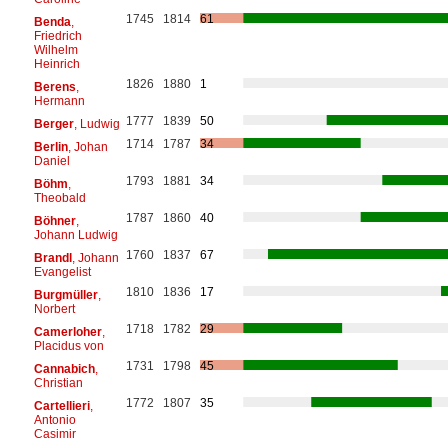
1745
1814
61
Benda
,
Friedrich
Wilhelm
Heinrich
1826
1880
1
Berens
,
Hermann
1777
1839
50
Berger
, Ludwig
1714
1787
34
Berlin
, Johan
Daniel
1793
1881
34
Böhm
,
Theobald
1787
1860
40
Böhner
,
Johann Ludwig
1760
1837
67
Brandl
, Johann
Evangelist
1810
1836
17
Burgmüller
,
Norbert
1718
1782
29
Camerloher
,
Placidus von
1731
1798
45
Cannabich
,
Christian
1772
1807
35
Cartellieri
,
Antonio
Casimir