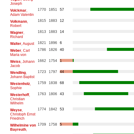
Joseph
1770
1851
57
Volckmar
,
Adam Valentin
1815
1883
12
Volkmann
,
Robert
1813
1883
14
Wagner
,
Richard
1821
1896
6
Walter
, August
1786
1826
40
Weber
, Carl
Maria von
1662
1754
1
Weiss
, Johann
Jacob
1723
1797
44
Wendling
,
Johann Baptist
1759
1838
68
Westenholz
,
Sophie
1763
1806
43
Westerhoff
,
Christian
Wilhelm
1774
1842
53
Weyse
,
Christoph Ernst
Friedrich
1709
1758
5
Wilhelmine von
Bayreuth
,