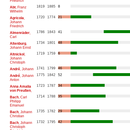
Friedrich
1819
1885
8
Abt
, Franz
Wilhelm
1720
1774
21
Agricola
,
Johann
Friedrich
1786
1843
41
Almenräder
,
Carl
1734
1801
48
Altenburg
,
Johann Ernst
1719
1759
6
Altnickol
,
Johann
Christoph
1741
1799
46
André
, Johann
1775
1842
52
André
, Johann
Anton
1723
1787
34
Anna Amalia
von Preußen
,
1714
1788
35
Bach
, Carl
Philipp
Emanuel
1735
1782
29
Bach
, Johann
Christian
1732
1795
42
Bach
, Johann
Christoph