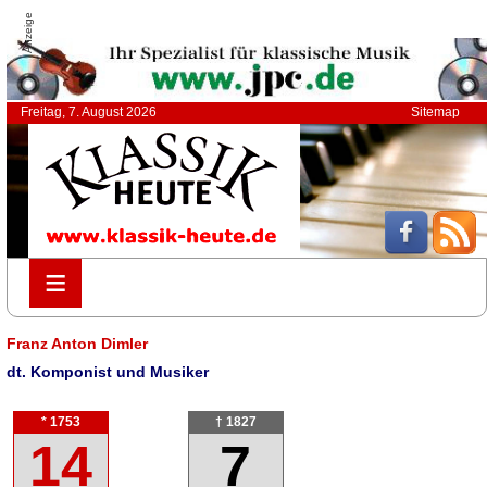
Anzeige
Freitag, 7. August 2026
Sitemap
≡
≡
Franz Anton Dimler
dt. Komponist und Musiker
* 1753
† 1827
14
7