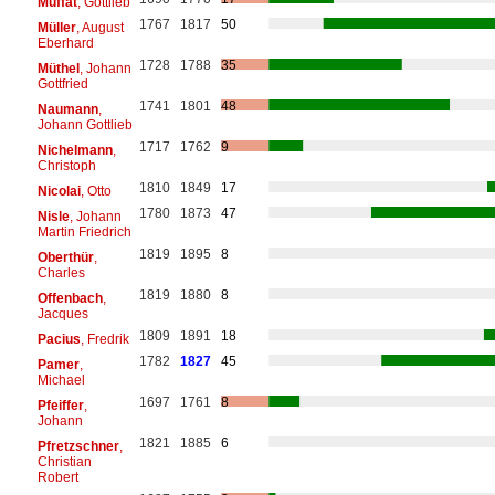
Muffat
, Gottlieb
1767
1817
50
Müller
, August
Eberhard
1728
1788
35
Müthel
, Johann
Gottfried
1741
1801
48
Naumann
,
Johann Gottlieb
1717
1762
9
Nichelmann
,
Christoph
1810
1849
17
Nicolai
, Otto
1780
1873
47
Nisle
, Johann
Martin Friedrich
1819
1895
8
Oberthür
,
Charles
1819
1880
8
Offenbach
,
Jacques
1809
1891
18
Pacius
, Fredrik
1782
1827
45
Pamer
,
Michael
1697
1761
8
Pfeiffer
,
Johann
1821
1885
6
Pfretzschner
,
Christian
Robert