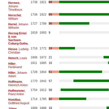
1738
1821
68
Hermes
,
Johann
Timotheus
1738
1822
69
Herschel
,
William
1727
1789
36
Hertel
, Johann
Wilhelm
1818
1893
9
Herzog Ernst
II. von
Sachsen-
Coburg-Gotha
,
1716
1772
19
Hesse
, Ludwig
Christian
1806
1872
21
Hetsch
, Louis
1811
1885
16
Hiller
,
Ferdinand
1728
1804
51
Hiller
, Johann
Adam
1770
1842
57
Hoffmann
,
Heinrich Anton
1754
1812
58
Hoffmeister
,
Franz Anton
1714
1785
32
Homilius
,
Gottfried August
1809
1888
18
Jähns
,