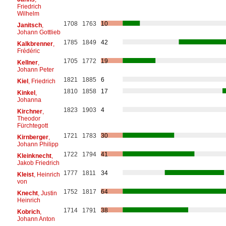
Friedrich
Wilhelm
1708
1763
10
Janitsch
,
Johann Gottlieb
1785
1849
42
Kalkbrenner
,
Frédéric
1705
1772
19
Kellner
,
Johann Peter
1821
1885
6
Kiel
, Friedrich
1810
1858
17
Kinkel
,
Johanna
1823
1903
4
Kirchner
,
Theodor
Fürchtegott
1721
1783
30
Kirnberger
,
Johann Philipp
1722
1794
41
Kleinknecht
,
Jakob Friedrich
1777
1811
34
Kleist
, Heinrich
von
1752
1817
64
Knecht
, Justin
Heinrich
1714
1791
38
Kobrich
,
Johann Anton