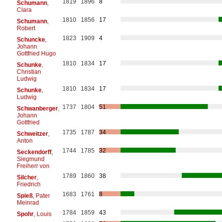
1819
1896
8
Schumann
,
Clara
1810
1856
17
Schumann
,
Robert
1823
1909
4
Schuncke
,
Johann
Gottfried Hugo
1810
1834
17
Schunke
,
Christian
Ludwig
1810
1834
17
Schunke
,
Ludwig
1737
1804
51
Schwanberger
,
Johann
Gottfried
1735
1787
34
Schweitzer
,
Anton
1744
1785
32
Seckendorff
,
Siegmund
Freiherr von
1789
1860
38
Silcher
,
Friedrich
1683
1761
8
Spieß
, Pater
Meinrad
1784
1859
43
Spohr
, Louis