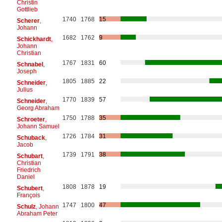
Christin
Gottlieb
1740
1768
15
Scherer
,
Johann
1682
1762
9
Schickhardt
,
Johann
Christian
1767
1831
60
Schnabel
,
Joseph
1805
1885
22
Schneider
,
Julius
1770
1839
57
Schneider
,
Georg Abraham
1750
1788
35
Schroeter
,
Johann Samuel
1726
1784
31
Schuback
,
Jacob
1739
1791
38
Schubart
,
Christian
Friedrich
Daniel
1808
1878
19
Schubert
,
François
1747
1800
47
Schulz
, Johann
Abraham Peter