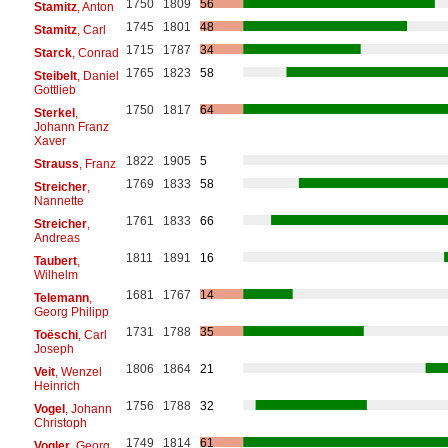
1750
1809
56
Stamitz
, Anton
1745
1801
48
Stamitz
, Carl
1715
1787
34
Starck
, Conrad
1765
1823
58
Steibelt
, Daniel
Gottlieb
1750
1817
64
Sterkel
,
Johann Franz
Xaver
1822
1905
5
Strauss
, Franz
1769
1833
58
Streicher
,
Nannette
1761
1833
66
Streicher
,
Andreas
1811
1891
16
Taubert
,
Wilhelm
1681
1767
14
Telemann
,
Georg Philipp
1731
1788
35
Toëschi
, Carl
Joseph
1806
1864
21
Veit
, Wenzel
Heinrich
1756
1788
32
Vogel
, Johann
Christoph
1749
1814
61
Vogler
, Georg