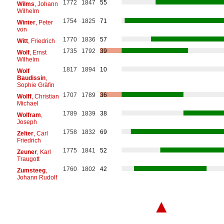
1772
1847
55
Wilms
, Johann
Wilhelm
1754
1825
71
Winter
, Peter
von
1770
1836
57
Witt
, Friedrich
1735
1792
39
Wolf
, Ernst
Wilhelm
1817
1894
10
Wolf
Baudissin
,
Sophie Gräfin
1707
1789
36
Wolff
, Christian
Michael
1789
1839
38
Wolfram
,
Joseph
1758
1832
69
Zelter
, Carl
Friedrich
1775
1841
52
Zeuner
, Karl
Traugott
1760
1802
42
Zumsteeg
,
Johann Rudolf
▲