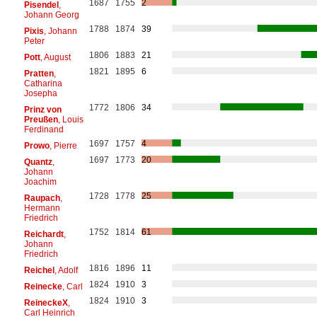
1687
1755
2
Pisendel
,
Johann Georg
1788
1874
39
Pixis
, Johann
Peter
1806
1883
21
Pott
, August
1821
1895
6
Pratten
,
Catharina
Josepha
1772
1806
34
Prinz von
Preußen
, Louis
Ferdinand
1697
1757
4
Prowo
, Pierre
1697
1773
20
Quantz
,
Johann
Joachim
1728
1778
25
Raupach
,
Hermann
Friedrich
1752
1814
61
Reichardt
,
Johann
Friedrich
1816
1896
11
Reichel
, Adolf
1824
1910
3
Reinecke
, Carl
1824
1910
3
ReineckeX
,
Carl Heinrich