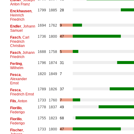
Anton Franz
1799
1885
28
Enckhausen
,
Heinrich
Friedrich
1694
1762
9
Endler
, Johann
Samuel
1736
1800
47
Fasch
, Carl
Friedrich
Christian
1688
1758
5
Fasch
, Johann
Friedrich
1796
1874
31
Ferling
,
Wilhelm
1820
1849
7
Fesca
,
Alexander
Ernst
1789
1826
37
Fesca
,
Friedrich Ernst
1733
1760
7
Fils
, Anton
1778
1837
49
Fiorillo
,
Federigo
1755
1823
68
Fiorillo
,
Federigo
1733
1800
47
Fischer
,