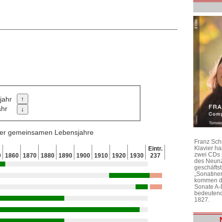
jahr
ahr
 der gemeinsamen Lebensjahre
Franz Sch
Klavier h
Eintr.
zwei CDs 
0
1860
1870
1880
1890
1900
1910
1920
1930
237
des Neunz
geschäftst
„Sonatine
kommen di
Sonate A-
bedeutend
1827.