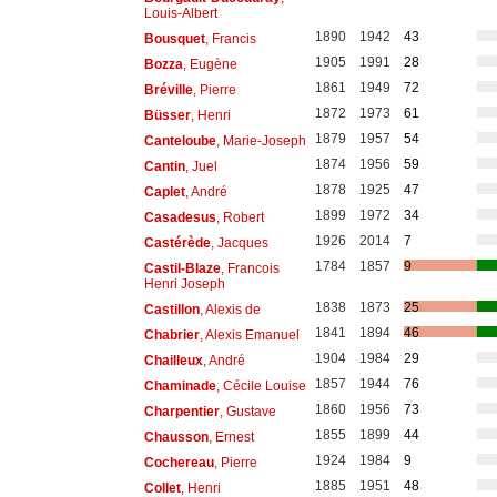
Louis-Albert
1890
1942
43
Bousquet
, Francis
1905
1991
28
Bozza
, Eugène
1861
1949
72
Bréville
, Pierre
1872
1973
61
Büsser
, Henri
1879
1957
54
Canteloube
, Marie-Joseph
1874
1956
59
Cantin
, Juel
1878
1925
47
Caplet
, André
1899
1972
34
Casadesus
, Robert
1926
2014
7
Castérède
, Jacques
1784
1857
9
Castil-Blaze
, Francois
Henri Joseph
1838
1873
25
Castillon
, Alexis de
1841
1894
46
Chabrier
, Alexis Emanuel
1904
1984
29
Chailleux
, André
1857
1944
76
Chaminade
, Cécile Louise
1860
1956
73
Charpentier
, Gustave
1855
1899
44
Chausson
, Ernest
1924
1984
9
Cochereau
, Pierre
1885
1951
48
Collet
, Henri