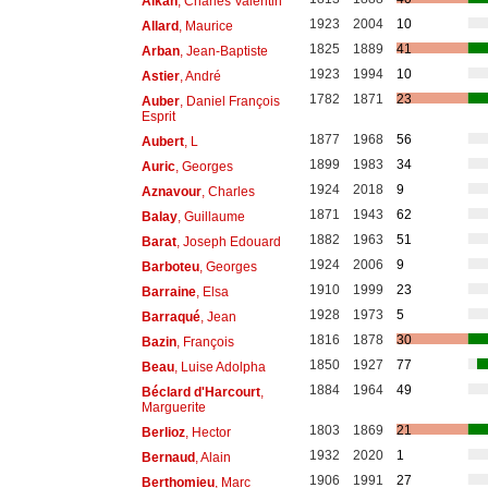
Alkan
, Charles Valentin
1923
2004
10
Allard
, Maurice
1825
1889
41
Arban
, Jean-Baptiste
1923
1994
10
Astier
, André
1782
1871
23
Auber
, Daniel François
Esprit
1877
1968
56
Aubert
, L
1899
1983
34
Auric
, Georges
1924
2018
9
Aznavour
, Charles
1871
1943
62
Balay
, Guillaume
1882
1963
51
Barat
, Joseph Edouard
1924
2006
9
Barboteu
, Georges
1910
1999
23
Barraine
, Elsa
1928
1973
5
Barraqué
, Jean
1816
1878
30
Bazin
, François
1850
1927
77
Beau
, Luise Adolpha
1884
1964
49
Béclard d'Harcourt
,
Marguerite
1803
1869
21
Berlioz
, Hector
1932
2020
1
Bernaud
, Alain
1906
1991
27
Berthomieu
, Marc