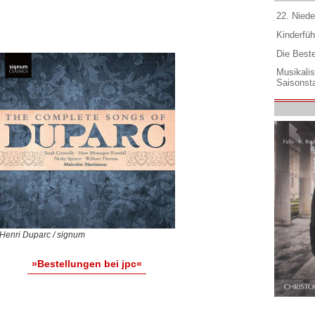
22. Niede
Kinderfüh
Die Best
Musikali
Saisonsta
Henri Duparc / signum
»Bestellungen bei jpc«