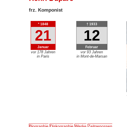
frz. Komponist
* 1848
† 1933
21
12
Januar
Februar
vor 178 Jahren
vor 93 Jahren
in Paris
in Mont-de-Marsan
Biographie
Diskographie
Werke
Zeitgenossen