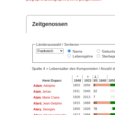
Zeitgenossen
Länderauswahl / Sortieren
Name
Geburts
Lebensjahre
Sterbej
Spalte 4 = Lebensalter des Komponisten / Anzahl
*
†
J.
Henri Duparc
1848
1933
85
1840
185
1803
1856
8
Adam
, Adolphe
1911
1940
22
Alain
, Jehan
1926
2013
7
Alain
, Marie Claire
1815
1888
40
Alard
, Jean-Delphin
1850
1928
78
Alary
, Georges
1813
1888
40