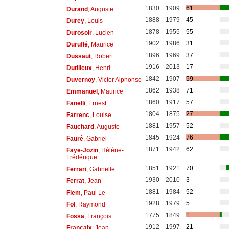
1830
1909
61
Durand
, Auguste
1888
1979
45
Durey
, Louis
1878
1955
55
Durosoir
, Lucien
1902
1986
31
Duruflé
, Maurice
1896
1969
37
Dussaut
, Robert
1916
2013
17
Dutilleux
, Henri
1842
1907
59
Duvernoy
, Victor Alphonse
1862
1938
71
Emmanuel
, Maurice
1860
1917
57
Fanelli
, Ernest
1804
1875
27
Farrenc
, Louise
1881
1957
52
Fauchard
, Auguste
1845
1924
76
Fauré
, Gabriel
1871
1942
62
Faye-Jozin
, Hélène-
Frédérique
1851
1921
70
Ferrari
, Gabrielle
1930
2010
3
Ferrat
, Jean
1881
1984
52
Flem
, Paul Le
1928
1979
5
Fol
, Raymond
1775
1849
1
Fossa
, François
1912
1997
21
Françaix
, Jean