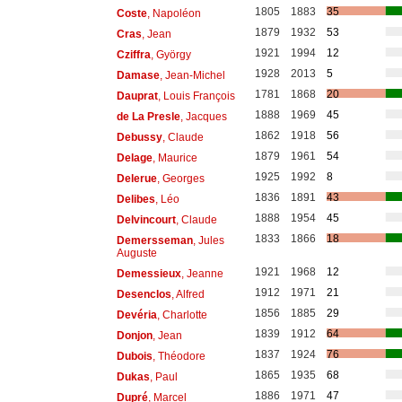
1805
1883
35
Coste
, Napoléon
1879
1932
53
Cras
, Jean
1921
1994
12
Cziffra
, György
1928
2013
5
Damase
, Jean-Michel
1781
1868
20
Dauprat
, Louis François
1888
1969
45
de La Presle
, Jacques
1862
1918
56
Debussy
, Claude
1879
1961
54
Delage
, Maurice
1925
1992
8
Delerue
, Georges
1836
1891
43
Delibes
, Léo
1888
1954
45
Delvincourt
, Claude
1833
1866
18
Demersseman
, Jules
Auguste
1921
1968
12
Demessieux
, Jeanne
1912
1971
21
Desenclos
, Alfred
1856
1885
29
Devéria
, Charlotte
1839
1912
64
Donjon
, Jean
1837
1924
76
Dubois
, Théodore
1865
1935
68
Dukas
, Paul
1886
1971
47
Dupré
, Marcel