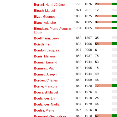
1798
1876
28
Bertini
, Henri Jérôme
1921
2011
12
Bitsch
, Marcel
1838
1875
27
Bizet
, Georges
1828
1885
37
Blanc
, Adolphe
1784
1865
17
Blondeau
, Pierre-Auguste-
Louis
1862
1897
35
Boëllmann
, Léon
1834
1906
58
Boisdeffre
,
1927
2008
6
Bondon
, Jacques
1858
1937
75
Bonis
, Mélanie
1880
1944
53
Bonnal
, Ermend
1918
1995
15
Bonneau
, Paul
1884
1944
49
Bonnet
, Joseph
1863
1909
46
Bordes
, Charles
1840
1920
72
Borne
, François
1892
1976
41
Boucard
, Marcel
1893
1918
25
Boulanger
, Lili
1887
1979
46
Boulanger
, Nadia
1925
2016
8
Boulez
, Pierre
1840
1910
62
Bourgault-Ducoudray
,