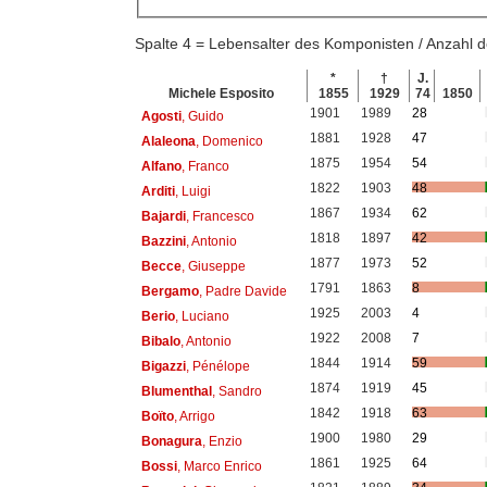
Spalte 4 = Lebensalter des Komponisten / Anzahl
*
†
J.
Michele Esposito
1855
1929
74
1850
1901
1989
28
Agosti
, Guido
1881
1928
47
Alaleona
, Domenico
1875
1954
54
Alfano
, Franco
1822
1903
48
Arditi
, Luigi
1867
1934
62
Bajardi
, Francesco
1818
1897
42
Bazzini
, Antonio
1877
1973
52
Becce
, Giuseppe
1791
1863
8
Bergamo
, Padre Davide
1925
2003
4
Berio
, Luciano
1922
2008
7
Bibalo
, Antonio
1844
1914
59
Bigazzi
, Pénélope
1874
1919
45
Blumenthal
, Sandro
1842
1918
63
Boïto
, Arrigo
1900
1980
29
Bonagura
, Enzio
1861
1925
64
Bossi
, Marco Enrico