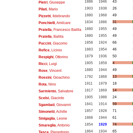
1886
1946
43
Pietri
, Giuseppe
1903
1938
26
Pilati
, Mario
1880
1968
49
Pizzetti
, Ildebrando
1834
1886
31
Ponchielli
, Amilcare
1880
1955
49
Pratella
, Francesco Balilla
1880
1955
49
Pratella
, Balilla
1858
1924
66
Puccini
, Giacomo
1883
1954
46
Refice
, Licinio
1879
1936
50
Respighi
, Ottorino
1805
1859
4
Ricci
, Luigi
1880
1944
49
Rose
, Vincent
1792
1868
13
Rossini
, Gioachino
1911
1979
18
Rota
, Nino
1817
1869
14
Sarmiento
, Salvatore
1905
1988
24
Scelsi
, Giacinto
1841
1914
59
Sgambati
, Giovanni
1857
1928
71
Simonetti
, Achille
1868
1944
61
Sinigaglia
, Leone
1854
1929
74
Smareglia
, Antonio
1864
1934
65
Tasca
, Pierantonio