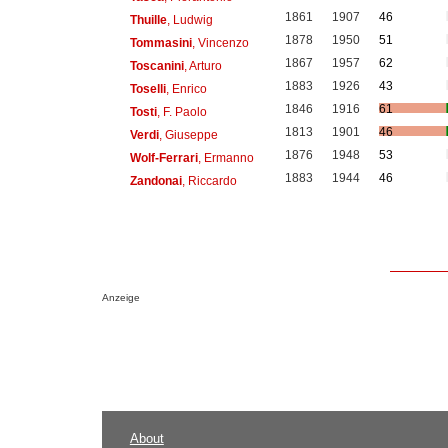
1861
1907
46
Thuille
, Ludwig
1878
1950
51
Tommasini
, Vincenzo
1867
1957
62
Toscanini
, Arturo
1883
1926
43
Toselli
, Enrico
1846
1916
61
Tosti
, F. Paolo
1813
1901
46
Verdi
, Giuseppe
1876
1948
53
Wolf-Ferrari
, Ermanno
1883
1944
46
Zandonai
, Riccardo
Anzeige
About