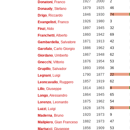
1927
2000
2
Donatoni
, Franco
1879
1925
46
Donaudy
, Stefano
1846
1930
74
Drigo
, Riccardo
1926
1980
3
Evangelisti
, Franco
1897
1945
32
Finzi
, Aldo
1860
1942
69
Franchetti
, Alberto
1871
1913
42
Gambardella
, Salvatore
1886
1962
43
Garofalo
, Carlo Giorgio
1867
1948
62
Giordano
, Umberto
1876
1954
53
Gnecchi
, Vittorio
1893
1956
36
Grupillo
, Salvador
1790
1877
22
Legnani
, Luigi
1857
1919
62
Leoncavallo
, Ruggero
1814
1863
8
Lillo
, Giuseppe
1864
1945
65
Longo
, Alessandro
1875
1962
54
Lorenzo
, Leonardo
1828
1876
21
Luzzi
, Luigi
1920
1973
9
Maderna
, Bruno
1882
1973
47
Malipiero
, Gian Franceso
1856
1909
53
Martucci
, Giuseppe