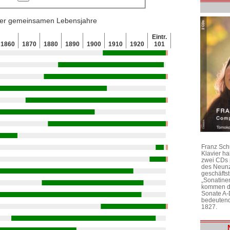
 der gemeinsamen Lebensjahre
Eintr.
1860
1870
1880
1890
1900
1910
1920
101
Franz Sch
Klavier h
zwei CDs 
des Neunz
geschäftst
„Sonatine
kommen di
Sonate A-
bedeutend
1827.