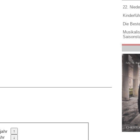
22. Niede
Kinderfüh
Die Best
Musikali
Saisonsta
jahr
ahr