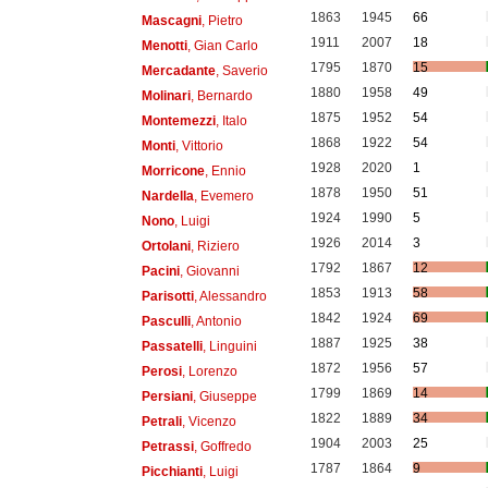
1863
1945
66
Mascagni
, Pietro
1911
2007
18
Menotti
, Gian Carlo
1795
1870
15
Mercadante
, Saverio
1880
1958
49
Molinari
, Bernardo
1875
1952
54
Montemezzi
, Italo
1868
1922
54
Monti
, Vittorio
1928
2020
1
Morricone
, Ennio
1878
1950
51
Nardella
, Evemero
1924
1990
5
Nono
, Luigi
1926
2014
3
Ortolani
, Riziero
1792
1867
12
Pacini
, Giovanni
1853
1913
58
Parisotti
, Alessandro
1842
1924
69
Pasculli
, Antonio
1887
1925
38
Passatelli
, Linguini
1872
1956
57
Perosi
, Lorenzo
1799
1869
14
Persiani
, Giuseppe
1822
1889
34
Petrali
, Vicenzo
1904
2003
25
Petrassi
, Goffredo
1787
1864
9
Picchianti
, Luigi