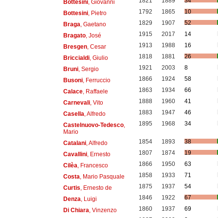
1821
1889
34
Bottesini
, Giovanni
1792
1865
10
Bottesini
, Pietro
1829
1907
52
Braga
, Gaetano
1915
2017
14
Bragato
, José
1913
1988
16
Bresgen
, Cesar
1818
1881
26
Briccialdi
, Giulio
1921
2003
8
Bruni
, Sergio
1866
1924
58
Busoni
, Ferruccio
1863
1934
66
Calace
, Raffaele
1888
1960
41
Carnevali
, Vito
1883
1947
46
Casella
, Alfredo
1895
1968
34
Castelnuovo-Tedesco
,
Mario
1854
1893
38
Catalani
, Alfredo
1807
1874
19
Cavallini
, Ernesto
1866
1950
63
Cilèa
, Francesco
1858
1933
71
Costa
, Mario Pasquale
1875
1937
54
Curtis
, Ernesto de
1846
1922
67
Denza
, Luigi
1860
1937
69
Di Chiara
, Vinzenzo