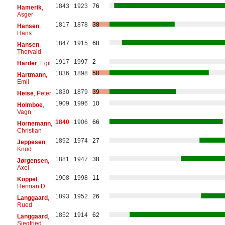
1843
1923
76
Hamerik
,
Asger
1817
1878
38
Hansen
,
Hans
1847
1915
68
Hansen
,
Thorvald
1917
1997
2
Harder
, Egil
1836
1898
58
Hartmann
,
Emil
1830
1879
39
Heise
, Peter
1909
1996
10
Holmboe
,
Vagn
1840
1906
66
Hornemann
,
Christian
1892
1974
27
Jeppesen
,
Knud
1881
1947
38
Jørgensen
,
Axel
1908
1998
11
Koppel
,
Herman D.
1893
1952
26
Langgaard
,
Rued
1852
1914
62
Langgaard
,
Siegfried