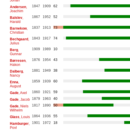
Johan
1847
1909
62
Andersen
,
Joachim
1867
1952
52
Balslev
,
Harald
1837
1913
73
Barnekow
,
Christian
1843
1917
74
Bechgaard
,
Julius
1909
1989
10
Berg
,
Gunnar
1876
1954
43
Børresen
,
Hakon
1881
1949
38
Dalberg
,
Nancy
1859
1939
60
Enna
,
August
1860
1921
59
Gade
, Axel
1879
1963
40
Gade
, Jacob
1817
1890
50
Gade
, Niels
Wilhelm
1864
1936
55
Glass
, Louis
1901
1972
18
Hamburger
,
Povl