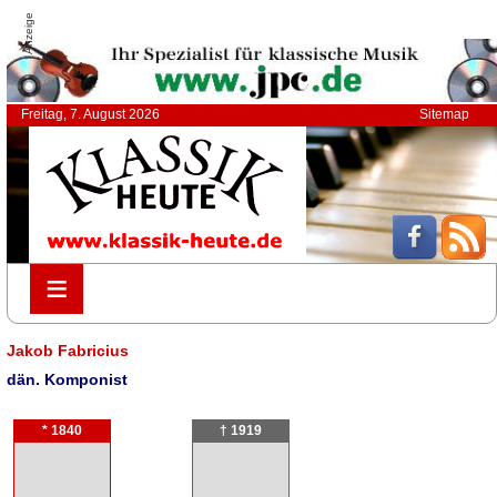
Anzeige
Freitag, 7. August 2026
Sitemap
≡
≡
Jakob Fabricius
dän. Komponist
* 1840
† 1919