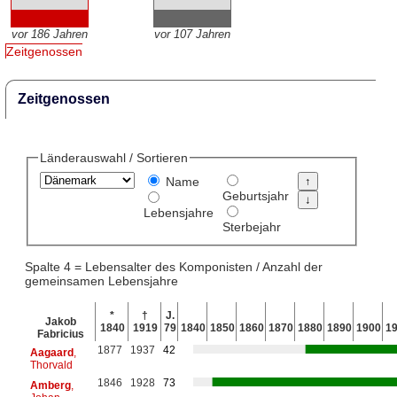
vor 186 Jahren
vor 107 Jahren
Zeitgenossen
Zeitgenossen
Länderauswahl / Sortieren
Name
Geburtsjahr
Lebensjahre
Sterbejahr
Spalte 4 = Lebensalter des Komponisten / Anzahl der
gemeinsamen Lebensjahre
*
†
J.
Jakob
1840
1919
79
1840
1850
1860
1870
1880
1890
1900
1
Fabricius
1877
1937
42
Aagaard
,
Thorvald
1846
1928
73
Amberg
,