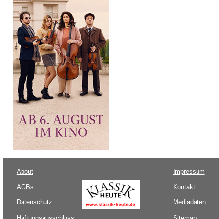
About
Impressum
AGBs
Kontakt
Datenschutz
Mediadaten
Haftungsausschluss
Sitemap