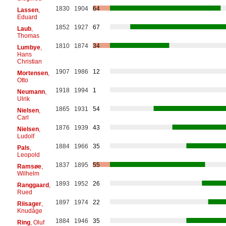
1830
1904
64
Lassen
,
Eduard
1852
1927
67
Laub
,
Thomas
1810
1874
34
Lumbye
,
Hans
Christian
1907
1986
12
Mortensen
,
Otto
1918
1994
1
Neumann
,
Ulrik
1865
1931
54
Nielsen
,
Carl
1876
1939
43
Nielsen
,
Ludolf
1884
1966
35
Pals
,
Leopold
1837
1895
55
Ramsøe
,
Wilhelm
1893
1952
26
Ranggaard
,
Rued
1897
1974
22
Riisager
,
Knudåge
1884
1946
35
Ring
, Oluf