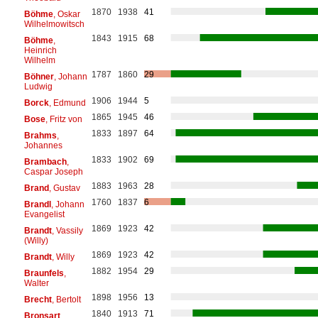
1870
1938
41
Böhme
, Oskar
Wilhelmowitsch
1843
1915
68
Böhme
,
Heinrich
Wilhelm
1787
1860
29
Böhner
, Johann
Ludwig
1906
1944
5
Borck
, Edmund
1865
1945
46
Bose
, Fritz von
1833
1897
64
Brahms
,
Johannes
1833
1902
69
Brambach
,
Caspar Joseph
1883
1963
28
Brand
, Gustav
1760
1837
6
Brandl
, Johann
Evangelist
1869
1923
42
Brandt
, Vassily
(Willy)
1869
1923
42
Brandt
, Willy
1882
1954
29
Braunfels
,
Walter
1898
1956
13
Brecht
, Bertolt
1840
1913
71
Bronsart
,