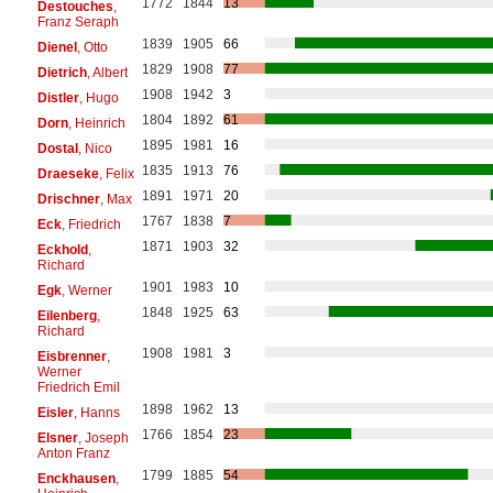
1772
1844
13
Destouches
,
Franz Seraph
1839
1905
66
Dienel
, Otto
1829
1908
77
Dietrich
, Albert
1908
1942
3
Distler
, Hugo
1804
1892
61
Dorn
, Heinrich
1895
1981
16
Dostal
, Nico
1835
1913
76
Draeseke
, Felix
1891
1971
20
Drischner
, Max
1767
1838
7
Eck
, Friedrich
1871
1903
32
Eckhold
,
Richard
1901
1983
10
Egk
, Werner
1848
1925
63
Eilenberg
,
Richard
1908
1981
3
Eisbrenner
,
Werner
Friedrich Emil
1898
1962
13
Eisler
, Hanns
1766
1854
23
Elsner
, Joseph
Anton Franz
1799
1885
54
Enckhausen
,