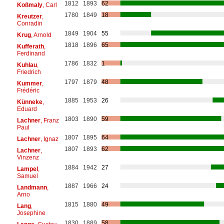
1812
1893
62
Koßmaly
, Carl
1780
1849
18
Kreutzer
,
Conradin
1849
1904
55
Krug
, Arnold
1818
1896
65
Kufferath
,
Ferdinand
1786
1832
1
Kuhlau
,
Friedrich
1797
1879
48
Kummer
,
Frédéric
1885
1953
26
Künneke
,
Eduard
1803
1890
59
Lachner
, Franz
Paul
1807
1895
64
Lachner
, Ignaz
1807
1893
62
Lachner
,
Vinzenz
1884
1942
27
Lampel
,
Samuel
1887
1966
24
Landmann
,
Arno
1815
1880
49
Lang
,
Josephine
1830
1889
58