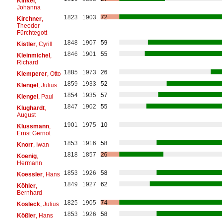
Kinkel
,
Johanna
1823
1903
72
Kirchner
,
Theodor
Fürchtegott
1848
1907
59
Kistler
, Cyrill
1846
1901
55
Kleinmichel
,
Richard
1885
1973
26
Klemperer
, Otto
1859
1933
52
Klengel
, Julius
1854
1935
57
Klengel
, Paul
1847
1902
55
Klughardt
,
August
1901
1975
10
Klussmann
,
Ernst Gernot
1853
1916
58
Knorr
, Iwan
1818
1857
26
Koenig
,
Hermann
1853
1926
58
Koessler
, Hans
1849
1927
62
Köhler
,
Bernhard
1825
1905
74
Kosleck
, Julius
1853
1926
58
Kößler
, Hans