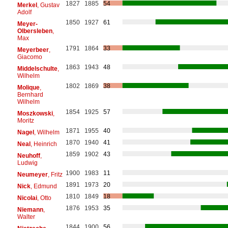
1827
1885
54
Merkel
, Gustav
Adolf
1850
1927
61
Meyer-
Olbersleben
,
Max
1791
1864
33
Meyerbeer
,
Giacomo
1863
1943
48
Middelschulte
,
Wilhelm
1802
1869
38
Molique
,
Bernhard
Wilhelm
1854
1925
57
Moszkowski
,
Moritz
1871
1955
40
Nagel
, Wilhelm
1870
1940
41
Neal
, Heinrich
1859
1902
43
Neuhoff
,
Ludwig
1900
1983
11
Neumeyer
, Fritz
1891
1973
20
Nick
, Edmund
1810
1849
18
Nicolai
, Otto
1876
1953
35
Niemann
,
Walter
1844
1900
56