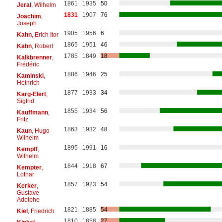
1861
1935
50
Jeral
, Wilhelm
1831
1907
76
Joachim
,
Joseph
1905
1956
6
Kahn
, Erich Itor
1865
1951
46
Kahn
, Robert
1785
1849
18
Kalkbrenner
,
Frédéric
1886
1946
25
Kaminski
,
Heinrich
1877
1933
34
Karg-Elert
,
Sigfrid
1855
1934
56
Kauffmann
,
Fritz
1863
1932
48
Kaun
, Hugo
Wilhelm
1895
1991
16
Kempff
,
Wilhelm
1844
1918
67
Kempter
,
Lothar
1857
1923
54
Kerker
,
Gustave
Adolphe
1821
1885
54
Kiel
, Friedrich
1810
1858
27