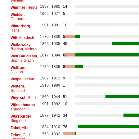
Wilhelm
1897
1985
14
Wimmer
, Heinz
1906
1977
5
Winkler
,
Gerhard
1901
1991
10
Winterberg
,
Hans
1770
1836
5
Witt
, Friedrich
1866
1935
45
Woikowsky-
Biedau
, Victor v.
1817
1894
63
Wolf Baudissin
,
Sophie Gräfin
1789
1839
8
Wolfram
,
Joseph
1902
1972
9
Wolpe
, Stefan
1910
1989
1
Wolters
,
Gottfried
1860
1944
51
Woyrsch
, Felix
1901
1992
10
Wünschmann
,
Theodor
1877
1942
34
Würzburger
,
Siegfried
1834
1910
76
Zabel
, Albert
1758
1832
1
Zelter
, Carl