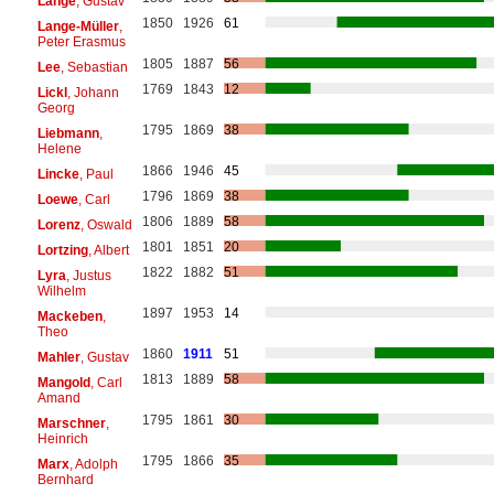
Lange
, Gustav
1850
1926
61
Lange-Müller
,
Peter Erasmus
1805
1887
56
Lee
, Sebastian
1769
1843
12
Lickl
, Johann
Georg
1795
1869
38
Liebmann
,
Helene
1866
1946
45
Lincke
, Paul
1796
1869
38
Loewe
, Carl
1806
1889
58
Lorenz
, Oswald
1801
1851
20
Lortzing
, Albert
1822
1882
51
Lyra
, Justus
Wilhelm
1897
1953
14
Mackeben
,
Theo
1860
1911
51
Mahler
, Gustav
1813
1889
58
Mangold
, Carl
Amand
1795
1861
30
Marschner
,
Heinrich
1795
1866
35
Marx
, Adolph
Bernhard