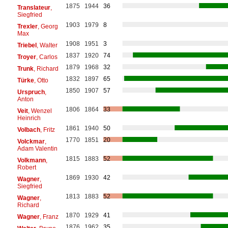
1875
1944
36
Translateur
,
Siegfried
1903
1979
8
Trexler
, Georg
Max
1908
1951
3
Triebel
, Walter
1837
1920
74
Troyer
, Carlos
1879
1968
32
Trunk
, Richard
1832
1897
65
Türke
, Otto
1850
1907
57
Urspruch
,
Anton
1806
1864
33
Veit
, Wenzel
Heinrich
1861
1940
50
Volbach
, Fritz
1770
1851
20
Volckmar
,
Adam Valentin
1815
1883
52
Volkmann
,
Robert
1869
1930
42
Wagner
,
Siegfried
1813
1883
52
Wagner
,
Richard
1870
1929
41
Wagner
, Franz
1876
1962
35