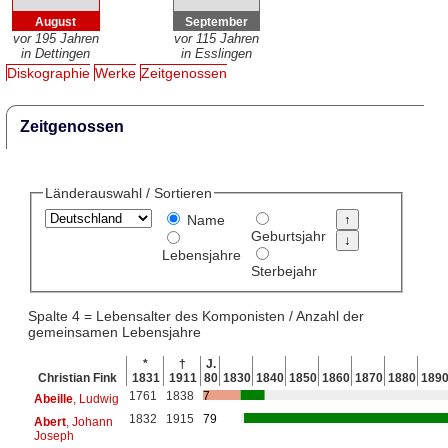
August
September
vor 195 Jahren
vor 115 Jahren
in Dettingen
in Esslingen
Diskographie
Werke
Zeitgenossen
Zeitgenossen
Länderauswahl / Sortieren
Name
Geburtsjahr
Lebensjahre
Sterbejahr
Spalte 4 = Lebensalter des Komponisten / Anzahl der
gemeinsamen Lebensjahre
*
†
J.
Christian Fink
1831
1911
80
1830
1840
1850
1860
1870
1880
189
1761
1838
7
Abeille
, Ludwig
1832
1915
79
Abert
, Johann
Joseph