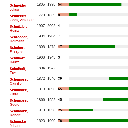
1805
1885
54
Schneider
,
Julius
1770
1839
8
Schneider
,
Georg Abraham
1907
2002
4
Schnitzler
,
Heinz
1904
1984
7
Schroeder
,
Hermann
1808
1878
47
Schubert
,
François
1908
1945
3
Schubert
,
Heinz
1894
1942
17
Schulhoff
,
Erwin
1872
1946
39
Schumann
,
Camillo
1819
1896
65
Schumann
,
Clara
1866
1952
45
Schumann
,
Georg
1810
1856
25
Schumann
,
Robert
1823
1909
78
Schuncke
,
Johann