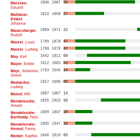
1806
1887
56
Marxsen
,
Eduard
1810
1858
27
Mathieux-
Kinkel
,
Johanna
1889
1971
22
Mauersberger
,
Rudolf
1789
1878
47
Maurer
, Louis
1789
1878
47
Maurer
, Ludwig
1842
1912
69
May
, Karl
1812
1883
52
Mayer
, Emilie
1763
1845
14
Mayr
, Johannes
Simon
1827
1896
65
Meinardus
,
Ludwig
1897
1967
14
Meisel
, Will
1855
1933
56
Mendelssohn
,
Arnold
1809
1847
16
Mendelssohn
Bartholdy
, Felix
1805
1847
16
Mendelssohn-
Hensel
, Fanny
1846
1918
65
Menter
, Sophie