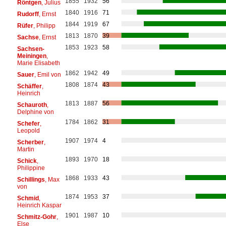
1855
1932
56
Röntgen
, Julius
1840
1916
71
Rudorff
, Ernst
1844
1919
67
Rüfer
, Philipp
1813
1870
39
Sachse
, Ernst
1853
1923
58
Sachsen-
Meiningen
,
Marie Elisabeth
1862
1942
49
Sauer
, Emil von
1808
1874
43
Schäffer
,
Heinrich
1813
1887
56
Schauroth
,
Delphine von
1784
1862
31
Schefer
,
Leopold
1907
1974
4
Scherber
,
Martin
1893
1970
18
Schick
,
Philippine
1868
1933
43
Schillings
, Max
von
1874
1953
37
Schmid
,
Heinrich Kaspar
1901
1987
10
Schmitz-Gohr
,
Else