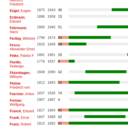
Heinrich
Friedrich
1875
1943
36
Engel
, Eugen
1896
1958
15
Erdmann
,
Eduard
1860
1940
51
Fährmann
,
Hans
1796
1874
43
Ferling
, Wilhelm
1820
1849
18
Fesca
,
Alexander Ernst
1891
1961
20
Finke
, Fidelio F.
1778
1837
6
Fiorillo
,
Federigo
1848
1890
42
Fitzenhagen
,
Wilhelm
1812
1883
52
Flotow
,
Friedrich von
1837
1926
74
Foerster
, Anton
1907
1987
4
Fortner
,
Wolfgang
1817
1893
62
Franck
, Eduard
1847
1889
42
Frank
, Ernst
1815
1892
61
Franz
, Robert