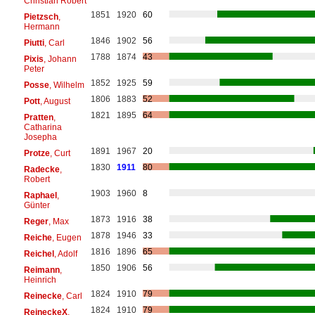
Christian Robert
1851
1920
60
Pietzsch
,
Hermann
1846
1902
56
Piutti
, Carl
1788
1874
43
Pixis
, Johann
Peter
1852
1925
59
Posse
, Wilhelm
1806
1883
52
Pott
, August
1821
1895
64
Pratten
,
Catharina
Josepha
1891
1967
20
Protze
, Curt
1830
1911
80
Radecke
,
Robert
1903
1960
8
Raphael
,
Günter
1873
1916
38
Reger
, Max
1878
1946
33
Reiche
, Eugen
1816
1896
65
Reichel
, Adolf
1850
1906
56
Reimann
,
Heinrich
1824
1910
79
Reinecke
, Carl
1824
1910
79
ReineckeX
,