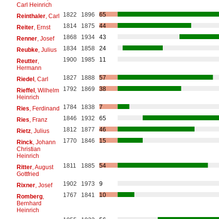
Carl Heinrich
1822
1896
65
Reinthaler
, Carl
1814
1875
44
Reiter
, Ernst
1868
1934
43
Renner
, Josef
1834
1858
24
Reubke
, Julius
1900
1985
11
Reutter
,
Hermann
1827
1888
57
Riedel
, Carl
1792
1869
38
Rieffel
, Wilhelm
Heinrich
1784
1838
7
Ries
, Ferdinand
1846
1932
65
Ries
, Franz
1812
1877
46
Rietz
, Julius
1770
1846
15
Rinck
, Johann
Christian
Heinrich
1811
1885
54
Ritter
, August
Gottfried
1902
1973
9
Rixner
, Josef
1767
1841
10
Romberg
,
Bernhard
Heinrich