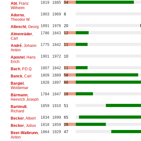
1819
1885
54
Abt
, Franz
Wilhelm
1903
1969
8
Adorno
,
Theodor W.
1891
1976
20
Albrecht
, Georg
1786
1843
12
Almenräder
,
Carl
1775
1842
11
André
, Johann
Anton
1901
1972
10
Apostel
, Hans
Erich
1807
1842
11
Bach
, P.D.Q.
1809
1889
58
Banck
, Carl
1828
1897
66
Bargiel
,
Woldemar
1784
1847
16
Bärmann
,
Heinrich Joseph
1859
1910
51
Bartmuß
,
Richard
1834
1899
65
Becker
, Albert
1818
1859
28
Becker
, Julius
1864
1929
47
Beer-Walbrunn
,
Anton