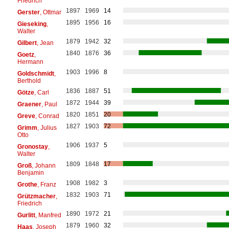
Friedrich
1897
1969
14
Gerster
, Ottmar
1895
1956
16
Gieseking
,
Walter
1879
1942
32
Gilbert
, Jean
1840
1876
36
Goetz
,
Hermann
1903
1996
8
Goldschmidt
,
Berthold
1836
1887
51
Götze
, Carl
1872
1944
39
Graener
, Paul
1820
1851
20
Greve
, Conrad
1827
1903
72
Grimm
, Julius
Otto
1906
1937
5
Gronostay
,
Walter
1809
1848
17
Groß
, Johann
Benjamin
1908
1982
3
Grothe
, Franz
1832
1903
71
Grützmacher
,
Friedrich
1890
1972
21
Gurlitt
, Manfred
1879
1960
32
Haas
, Joseph