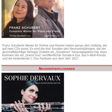
Franz Schuberts Werke für Violine und Klavier haben genau den Umfang, der
auf zwei CDs passt. Es sind die drei Sonaten des Neunzehnjährigen, die der
geschäftstüchtige Verleger Diabelli als „Sonatinen“ herausgegeben hat, dazu
kommen die als „Grand Duo“ veröffentlichte Sonate A-Dur, das h-Moll-Rondo
und die bedeutende C-Dur-Fantasie aus dem Jahr 1827.
Neuveröffentlichungen