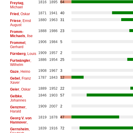
1816
1895
64
Freytag
,
Michael
1871
1941
40
Fried
, Oskar
1880
1963
31
Friese
, Ernst
August
1888
1986
23
Fromm-
Michaels
, Ilse
1906
1984
5
Frommel
,
Gerhard
1909
1957
2
Fürnberg
, Louis
1886
1954
25
Furtwängler
,
Wilhelm
1908
1967
3
Gaze
, Heino
1787
1843
12
Gebel
, Franz
Xaver
1889
1952
22
Geier
, Oskar
1846
1903
57
Gelbke
,
Johannes
1909
2007
2
Genzmer
,
Harald
1819
1878
47
Georg V. von
Hannover
,
1839
1916
72
Gernsheim
,