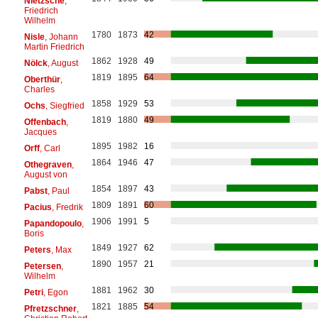
Nietzsche
,
Friedrich
Wilhelm
1780
1873
42
Nisle
, Johann
Martin Friedrich
1862
1928
49
Nölck
, August
1819
1895
64
Oberthür
,
Charles
1858
1929
53
Ochs
, Siegfried
1819
1880
49
Offenbach
,
Jacques
1895
1982
16
Orff
, Carl
1864
1946
47
Othegraven
,
August von
1854
1897
43
Pabst
, Paul
1809
1891
60
Pacius
, Fredrik
1906
1991
5
Papandopoulo
,
Boris
1849
1927
62
Peters
, Max
1890
1957
21
Petersen
,
Wilhelm
1881
1962
30
Petri
, Egon
1821
1885
54
Pfretzschner
,