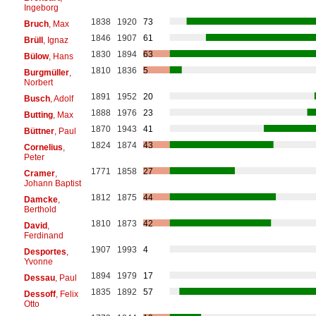
Ingeborg
1838
1920
73
Bruch
, Max
1846
1907
61
Brüll
, Ignaz
1830
1894
63
Bülow
, Hans
1810
1836
5
Burgmüller
,
Norbert
1891
1952
20
Busch
, Adolf
1888
1976
23
Butting
, Max
1870
1943
41
Büttner
, Paul
1824
1874
43
Cornelius
,
Peter
1771
1858
27
Cramer
,
Johann Baptist
1812
1875
44
Damcke
,
Berthold
1810
1873
42
David
,
Ferdinand
1907
1993
4
Desportes
,
Yvonne
1894
1979
17
Dessau
, Paul
1835
1892
57
Dessoff
, Felix
Otto