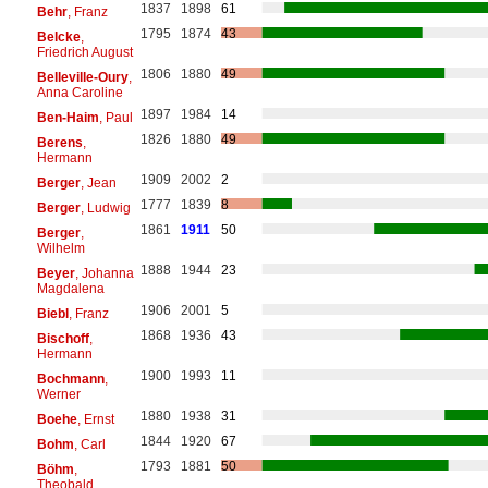
1837
1898
61
Behr
, Franz
1795
1874
43
Belcke
,
Friedrich August
1806
1880
49
Belleville-Oury
,
Anna Caroline
1897
1984
14
Ben-Haim
, Paul
1826
1880
49
Berens
,
Hermann
1909
2002
2
Berger
, Jean
1777
1839
8
Berger
, Ludwig
1861
1911
50
Berger
,
Wilhelm
1888
1944
23
Beyer
, Johanna
Magdalena
1906
2001
5
Biebl
, Franz
1868
1936
43
Bischoff
,
Hermann
1900
1993
11
Bochmann
,
Werner
1880
1938
31
Boehe
, Ernst
1844
1920
67
Bohm
, Carl
1793
1881
50
Böhm
,
Theobald