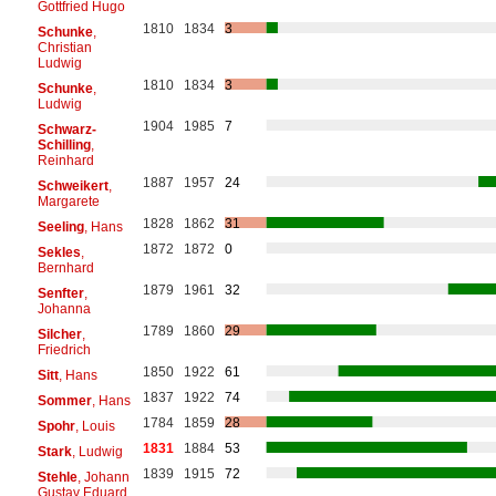
Gottfried Hugo
1810
1834
3
Schunke
,
Christian
Ludwig
1810
1834
3
Schunke
,
Ludwig
1904
1985
7
Schwarz-
Schilling
,
Reinhard
1887
1957
24
Schweikert
,
Margarete
1828
1862
31
Seeling
, Hans
1872
1872
0
Sekles
,
Bernhard
1879
1961
32
Senfter
,
Johanna
1789
1860
29
Silcher
,
Friedrich
1850
1922
61
Sitt
, Hans
1837
1922
74
Sommer
, Hans
1784
1859
28
Spohr
, Louis
1831
1884
53
Stark
, Ludwig
1839
1915
72
Stehle
, Johann
Gustav Eduard