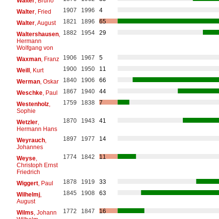
Walter
, Bruno
1907
1996
4
Walter
, Fried
1821
1896
65
Walter
, August
1882
1954
29
Waltershausen
,
Hermann
Wolfgang von
1906
1967
5
Waxman
, Franz
1900
1950
11
Weill
, Kurt
1840
1906
66
Werman
, Oskar
1867
1940
44
Weschke
, Paul
1759
1838
7
Westenholz
,
Sophie
1870
1943
41
Wetzler
,
Hermann Hans
1897
1977
14
Weyrauch
,
Johannes
1774
1842
11
Weyse
,
Christoph Ernst
Friedrich
1878
1919
33
Wiggert
, Paul
1845
1908
63
Wilhelmj
,
August
1772
1847
16
Wilms
, Johann