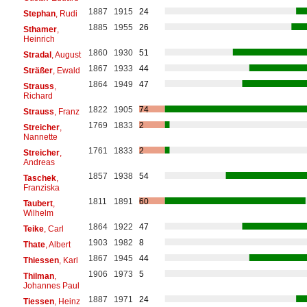
1887
1915
24
Stephan
, Rudi
1885
1955
26
Sthamer
,
Heinrich
1860
1930
51
Stradal
, August
1867
1933
44
Sträßer
, Ewald
1864
1949
47
Strauss
,
Richard
1822
1905
74
Strauss
, Franz
1769
1833
2
Streicher
,
Nannette
1761
1833
2
Streicher
,
Andreas
1857
1938
54
Taschek
,
Franziska
1811
1891
60
Taubert
,
Wilhelm
1864
1922
47
Teike
, Carl
1903
1982
8
Thate
, Albert
1867
1945
44
Thiessen
, Karl
1906
1973
5
Thilman
,
Johannes Paul
1887
1971
24
Tiessen
, Heinz