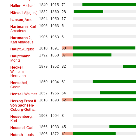
1840
1915
71
Haller
, Michael
1832
1860
28
Hänsel
, A[ugust]
1894
1950
17
hansen
, Arno
1905
1963
6
Hartmann
, Karl
Amadeus
1905
1963
6
Hartmann 2
,
Karl Amadeus
1810
1891
60
Haupt
, August
1792
1868
37
Hauptmann
,
Moritz
1879
1952
32
Heckel
,
Wilhelm
Hermann
1850
1934
61
Henschel
,
Georg
1857
1956
54
Hensel
, Walther
1818
1893
62
Herzog Ernst II.
von Sachsen-
Coburg-Gotha
,
1908
1994
3
Hessenberg
,
Kurt
1866
1933
45
Hesssel
, Carl
1806
1872
41
Hetsch
, Louis