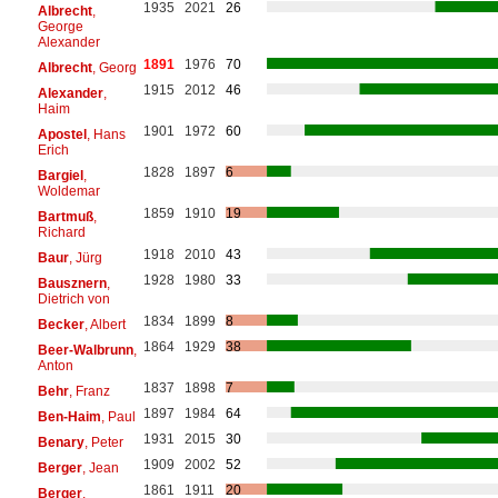
1935
2021
26
Albrecht
,
George
Alexander
1891
1976
70
Albrecht
, Georg
1915
2012
46
Alexander
,
Haim
1901
1972
60
Apostel
, Hans
Erich
1828
1897
6
Bargiel
,
Woldemar
1859
1910
19
Bartmuß
,
Richard
1918
2010
43
Baur
, Jürg
1928
1980
33
Bausznern
,
Dietrich von
1834
1899
8
Becker
, Albert
1864
1929
38
Beer-Walbrunn
,
Anton
1837
1898
7
Behr
, Franz
1897
1984
64
Ben-Haim
, Paul
1931
2015
30
Benary
, Peter
1909
2002
52
Berger
, Jean
1861
1911
20
Berger
,