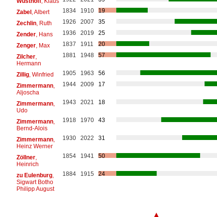
Wüsthoff
, Klaus
1834
1910
19
Zabel
, Albert
1926
2007
35
Zechlin
, Ruth
1936
2019
25
Zender
, Hans
1837
1911
20
Zenger
, Max
1881
1948
57
Zilcher
,
Hermann
1905
1963
56
Zillig
, Winfried
1944
2009
17
Zimmermann
,
Aljoscha
1943
2021
18
Zimmermann
,
Udo
1918
1970
43
Zimmermann
,
Bernd-Alois
1930
2022
31
Zimmermann
,
Heinz Werner
1854
1941
50
Zöllner
,
Heinrich
1884
1915
24
zu Eulenburg
,
Sigwart Botho
Philipp August
▲