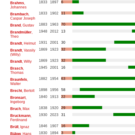
1833
1897
6
Brahms
,
Johannes
1833
1902
11
Brambach
,
Caspar Joseph
1883
1963
70
Brand
, Gustav
1948
2012
13
Brandmüller
,
Theo
1931
2001
30
Brandt
, Helmut
1869
1923
32
Brandt
, Vassily
(Willy)
1869
1923
32
Brandt
, Willy
1945
2001
16
Brasch
,
Thomas
1882
1954
63
Braunfels
,
Walter
1898
1956
58
Brecht
, Bertolt
1840
1913
22
Bronsart
,
Ingeborg
1838
1920
29
Bruch
, Max
1930
2023
31
Bruckmann
,
Ferdinand
1846
1907
16
Brüll
, Ignaz
1830
1894
3
Bülow
, Hans