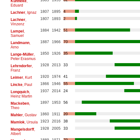
Künneke
,
Eduard
1807
1895
4
Lachner
, Ignaz
1807
1893
2
Lachner
,
Vinzenz
1884
1942
51
Lampel
,
Samuel
1887
1966
70
Landmann
,
Arno
1850
1926
35
Lange-Müller
,
Peter Erasmus
1928
2013
33
Lehrndorfer
,
Franz
1920
1974
41
Leimer
, Kurt
1866
1946
55
Lincke
, Paul
1937
2014
24
Longquich
,
Heinz Martin
1897
1953
56
Mackeben
,
Theo
1860
1911
20
Mahler
, Gustav
1923
2016
38
Mamlok
, Ursula
1928
2005
33
Mangelsdorff
,
Albert
1889
1971
70