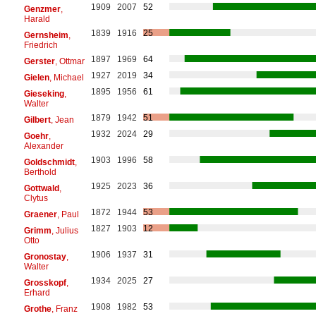
1909
2007
52
Genzmer
,
Harald
1839
1916
25
Gernsheim
,
Friedrich
1897
1969
64
Gerster
, Ottmar
1927
2019
34
Gielen
, Michael
1895
1956
61
Gieseking
,
Walter
1879
1942
51
Gilbert
, Jean
1932
2024
29
Goehr
,
Alexander
1903
1996
58
Goldschmidt
,
Berthold
1925
2023
36
Gottwald
,
Clytus
1872
1944
53
Graener
, Paul
1827
1903
12
Grimm
, Julius
Otto
1906
1937
31
Gronostay
,
Walter
1934
2025
27
Grosskopf
,
Erhard
1908
1982
53
Grothe
, Franz