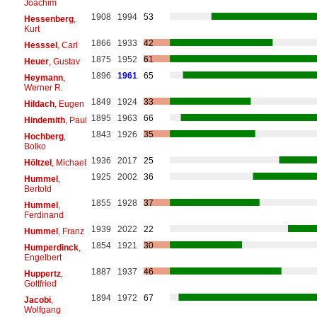
Joachim
1908
1994
53
Hessenberg
,
Kurt
1866
1933
42
Hesssel
, Carl
1875
1952
61
Heuer
, Gustav
1896
1961
65
Heymann
,
Werner R.
1849
1924
33
Hildach
, Eugen
1895
1963
66
Hindemith
, Paul
1843
1926
35
Hochberg
,
Bolko
1936
2017
25
Höltzel
, Michael
1925
2002
36
Hummel
,
Bertold
1855
1928
37
Hummel
,
Ferdinand
1939
2022
22
Hummel
, Franz
1854
1921
30
Humperdinck
,
Engelbert
1887
1937
46
Huppertz
,
Gottfried
1894
1972
67
Jacobi
,
Wolfgang