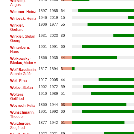
Wilhelmj
,
August
1897
1985
64
Wimmer
, Heinz
1946
2019
15
Winbeck
, Heinz
1906
1977
55
Winkler
,
Gerhard
1931
2023
30
Winkler
, Stefan
Georg
1901
1991
60
Winterberg
,
Hans
1866
1935
44
Woikowsky-
Biedau
, Victor v.
1817
1894
3
Wolf Baudissin
,
Sophie Gräfin
1917
2005
44
Woll
, Erna
1902
1972
59
Wolpe
, Stefan
1910
1989
51
Wolters
,
Gottfried
1860
1944
53
Woyrsch
, Felix
1901
1992
60
Wünschmann
,
Theodor
1877
1942
51
Würzburger
,
Siegfried
1922
2021
39