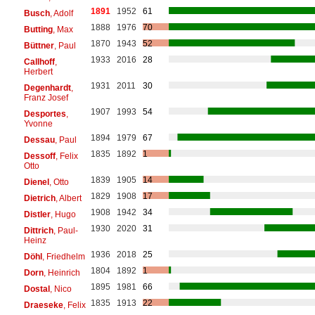
1891
1952
61
Busch
, Adolf
1888
1976
70
Butting
, Max
1870
1943
52
Büttner
, Paul
1933
2016
28
Callhoff
,
Herbert
1931
2011
30
Degenhardt
,
Franz Josef
1907
1993
54
Desportes
,
Yvonne
1894
1979
67
Dessau
, Paul
1835
1892
1
Dessoff
, Felix
Otto
1839
1905
14
Dienel
, Otto
1829
1908
17
Dietrich
, Albert
1908
1942
34
Distler
, Hugo
1930
2020
31
Dittrich
, Paul-
Heinz
1936
2018
25
Döhl
, Friedhelm
1804
1892
1
Dorn
, Heinrich
1895
1981
66
Dostal
, Nico
1835
1913
22
Draeseke
, Felix