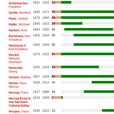
1832
1903
12
Grützmacher
,
Friedrich
1890
1972
70
Gurlitt
, Manfred
1879
1960
69
Haas
, Joseph
1840
1915
24
Haller
, Michael
1894
1950
56
hansen
, Arno
1905
1963
56
Hartmann
, Karl
Amadeus
1905
1963
56
Hartmann 2
,
Karl Amadeus
1879
1952
61
Heckel
,
Wilhelm
Hermann
1850
1934
43
Henschel
,
Georg
1857
1956
65
Hensel
, Walther
1926
2012
35
Henze
, Hans
Werner
1917
1986
44
Herzog
, Franz
1818
1893
2
Herzog Ernst II.
von Sachsen-
Coburg-Gotha
,
1938
2022
23
Hespos
, Hans-