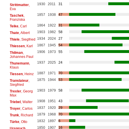
1930
2011
31
Strittmatter
,
Eva
1857
1938
47
Taschek
,
Franziska
1864
1922
31
Teike
, Carl
1903
1982
58
Thate
, Albert
1934
2024
27
Thiele
, Siegfried
1867
1945
54
Thiessen
, Karl
1906
1973
55
Thilman
,
Johannes Paul
1937
2025
24
Thunemann
,
Klaus
1887
1971
70
Tiessen
, Heinz
1875
1944
53
Translateur
,
Siegfried
1903
1979
58
Trexler
, Georg
Max
1908
1951
43
Triebel
, Walter
1837
1920
29
Troyer
, Carlos
1879
1968
70
Trunk
, Richard
1832
1897
6
Türke
, Otto
1850
1907
16
Urspruch
,