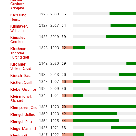
Gustave
Adolphe
1926
2003
35
Kiessling
,
Heinz
1927
2017
34
Killmayer
,
Wilhelm
1922
2019
39
Kingsley
,
Gershon
1823
1903
12
Kirchner
,
Theodor
Fürchtegott
1942
2020
19
Kirchner
,
Volker David
1935
2013
26
Kirsch
, Sarah
1848
1907
16
Kistler
, Cyrill
1925
2009
36
Klebe
, Giselher
1846
1901
10
Kleinmichel
,
Richard
1885
1973
70
Klemperer
, Otto
1859
1933
42
Klengel
, Julius
1854
1935
44
Klengel
, Paul
1928
1971
33
Kluge
, Manfred
1847
1902
11
Klughardt
,