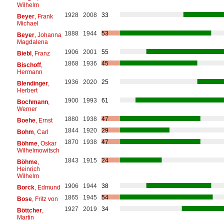
Wilhelm
1928
2008
33
Beyer
, Frank
Michael
1888
1944
53
Beyer
, Johanna
Magdalena
1906
2001
55
Biebl
, Franz
1868
1936
45
Bischoff
,
Hermann
1936
2020
25
Blendinger
,
Herbert
1900
1993
61
Bochmann
,
Werner
1880
1938
47
Boehe
, Ernst
1844
1920
29
Bohm
, Carl
1870
1938
47
Böhme
, Oskar
Wilhelmowitsch
1843
1915
24
Böhme
,
Heinrich
Wilhelm
1906
1944
38
Borck
, Edmund
1865
1945
54
Bose
, Fritz von
1927
2019
34
Böttcher
,
Martin