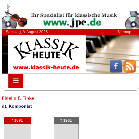
Anzeige
Samstag, 8. August 2026
Sitemap
≡
≡
Fidelio F. Finke
dt. Komponist
* 1891
† 1961