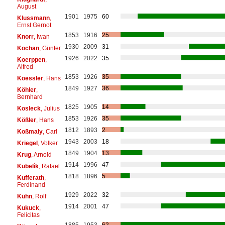
August
1901
1975
60
Klussmann
,
Ernst Gernot
1853
1916
25
Knorr
, Iwan
1930
2009
31
Kochan
, Günter
1926
2022
35
Koerppen
,
Alfred
1853
1926
35
Koessler
, Hans
1849
1927
36
Köhler
,
Bernhard
1825
1905
14
Kosleck
, Julius
1853
1926
35
Kößler
, Hans
1812
1893
2
Koßmaly
, Carl
1943
2003
18
Kriegel
, Volker
1849
1904
13
Krug
, Arnold
1914
1996
47
Kubelík
, Rafael
1818
1896
5
Kufferath
,
Ferdinand
1929
2022
32
Kühn
, Rolf
1914
2001
47
Kukuck
,
Felicitas
1885
1953
62