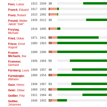
1922
2009
39
Foss
, Lukas
1817
1893
2
Franck
, Eduard
1815
1892
1
Franz
, Robert
1926
2012
35
Freund
, Walter
Jakob "Joki"
1816
1895
4
Freytag
,
Michael
1871
1941
50
Fried
, Oskar
1880
1963
70
Friese
, Ernst
August
1888
1986
70
Fromm-
Michaels
, Ilse
1906
1984
55
Frommel
,
Gerhard
1909
1957
48
Fürnberg
, Louis
1886
1954
63
Furtwängler
,
Wilhelm
1908
1967
53
Gaze
, Heino
1889
1952
61
Geier
, Oskar
1921
1984
40
Geißler
, Fritz
1846
1903
12
Gelbke
,
Johannes