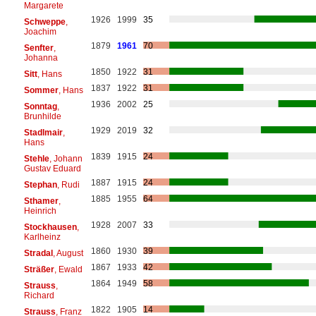
Margarete
1926
1999
35
Schweppe
,
Joachim
1879
1961
70
Senfter
,
Johanna
1850
1922
31
Sitt
, Hans
1837
1922
31
Sommer
, Hans
1936
2002
25
Sonntag
,
Brunhilde
1929
2019
32
Stadlmair
,
Hans
1839
1915
24
Stehle
, Johann
Gustav Eduard
1887
1915
24
Stephan
, Rudi
1885
1955
64
Sthamer
,
Heinrich
1928
2007
33
Stockhausen
,
Karlheinz
1860
1930
39
Stradal
, August
1867
1933
42
Sträßer
, Ewald
1864
1949
58
Strauss
,
Richard
1822
1905
14
Strauss
, Franz