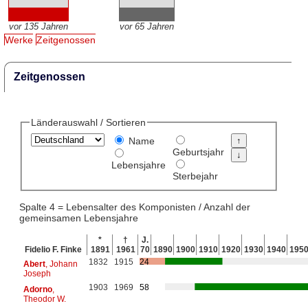
vor 135 Jahren
vor 65 Jahren
Werke
Zeitgenossen
Zeitgenossen
Länderauswahl / Sortieren
Name
Geburtsjahr
Lebensjahre
Sterbejahr
Spalte 4 = Lebensalter des Komponisten / Anzahl der
gemeinsamen Lebensjahre
*
†
J.
Fidelio F. Finke
1891
1961
70
1890
1900
1910
1920
1930
1940
195
1832
1915
24
Abert
, Johann
Joseph
1903
1969
58
Adorno
,
Theodor W.