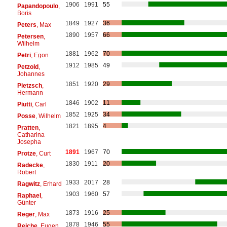
1906
1991
55
Papandopoulo
,
Boris
1849
1927
36
Peters
, Max
1890
1957
66
Petersen
,
Wilhelm
1881
1962
70
Petri
, Egon
1912
1985
49
Petzold
,
Johannes
1851
1920
29
Pietzsch
,
Hermann
1846
1902
11
Piutti
, Carl
1852
1925
34
Posse
, Wilhelm
1821
1895
4
Pratten
,
Catharina
Josepha
1891
1967
70
Protze
, Curt
1830
1911
20
Radecke
,
Robert
1933
2017
28
Ragwitz
, Erhard
1903
1960
57
Raphael
,
Günter
1873
1916
25
Reger
, Max
1878
1946
55
Reiche
, Eugen