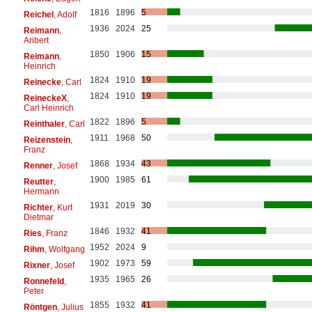
1816
1896
5
Reichel
, Adolf
1936
2024
25
Reimann
,
Aribert
1850
1906
15
Reimann
,
Heinrich
1824
1910
19
Reinecke
, Carl
1824
1910
19
ReineckeX
,
Carl Heinrich
1822
1896
5
Reinthaler
, Carl
1911
1968
50
Reizenstein
,
Franz
1868
1934
43
Renner
, Josef
1900
1985
61
Reutter
,
Hermann
1931
2019
30
Richter
, Kurt
Dietmar
1846
1932
41
Ries
, Franz
1952
2024
9
Rihm
, Wolfgang
1902
1973
59
Rixner
, Josef
1935
1965
26
Ronnefeld
,
Peter
1855
1932
41
Röntgen
, Julius