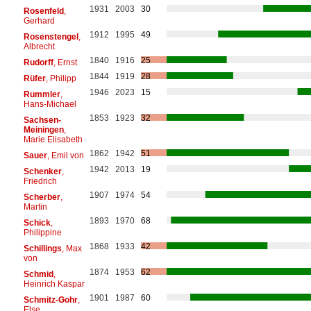
1931
2003
30
Rosenfeld
,
Gerhard
1912
1995
49
Rosenstengel
,
Albrecht
1840
1916
25
Rudorff
, Ernst
1844
1919
28
Rüfer
, Philipp
1946
2023
15
Rummler
,
Hans-Michael
1853
1923
32
Sachsen-
Meiningen
,
Marie Elisabeth
1862
1942
51
Sauer
, Emil von
1942
2013
19
Schenker
,
Friedrich
1907
1974
54
Scherber
,
Martin
1893
1970
68
Schick
,
Philippine
1868
1933
42
Schillings
, Max
von
1874
1953
62
Schmid
,
Heinrich Kaspar
1901
1987
60
Schmitz-Gohr
,
Else