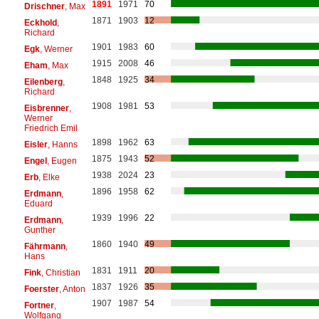
1891
1971
70
Drischner
, Max
1871
1903
12
Eckhold
,
Richard
1901
1983
60
Egk
, Werner
1915
2008
46
Eham
, Max
1848
1925
34
Eilenberg
,
Richard
1908
1981
53
Eisbrenner
,
Werner
Friedrich Emil
1898
1962
63
Eisler
, Hanns
1875
1943
52
Engel
, Eugen
1938
2024
23
Erb
, Elke
1896
1958
62
Erdmann
,
Eduard
1939
1996
22
Erdmann
,
Gunther
1860
1940
49
Fährmann
,
Hans
1831
1911
20
Fink
, Christian
1837
1926
35
Foerster
, Anton
1907
1987
54
Fortner
,
Wolfgang