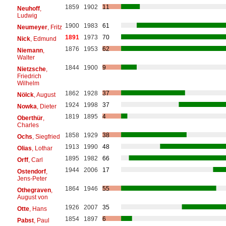
1859
1902
11
Neuhoff
,
Ludwig
1900
1983
61
Neumeyer
, Fritz
1891
1973
70
Nick
, Edmund
1876
1953
62
Niemann
,
Walter
1844
1900
9
Nietzsche
,
Friedrich
Wilhelm
1862
1928
37
Nölck
, August
1924
1998
37
Nowka
, Dieter
1819
1895
4
Oberthür
,
Charles
1858
1929
38
Ochs
, Siegfried
1913
1990
48
Olias
, Lothar
1895
1982
66
Orff
, Carl
1944
2006
17
Ostendorf
,
Jens-Peter
1864
1946
55
Othegraven
,
August von
1926
2007
35
Otte
, Hans
1854
1897
6
Pabst
, Paul