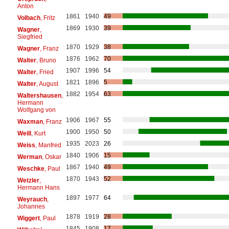
Anton
1861
1940
49
Volbach
, Fritz
1869
1930
39
Wagner
,
Siegfried
1870
1929
38
Wagner
, Franz
1876
1962
70
Walter
, Bruno
1907
1996
54
Walter
, Fried
1821
1896
5
Walter
, August
1882
1954
63
Waltershausen
,
Hermann
Wolfgang von
1906
1967
55
Waxman
, Franz
1900
1950
50
Weill
, Kurt
1935
2023
26
Weiss
, Manfred
1840
1906
15
Werman
, Oskar
1867
1940
49
Weschke
, Paul
1870
1943
52
Wetzler
,
Hermann Hans
1897
1977
64
Weyrauch
,
Johannes
1878
1919
28
Wiggert
, Paul
1845
1908
17