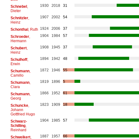
1930
2018
31
Schnebel
,
Dieter
1907
2002
54
Schnitzler
,
Heinz
1924
2006
37
Schonthal
, Ruth
1904
1984
57
Schroeder
,
Hermann
1908
1945
37
Schubert
,
Heinz
1894
1942
48
Schulhoff
,
Erwin
1872
1946
55
Schumann
,
Camillo
1819
1896
5
Schumann
,
Clara
1866
1952
61
Schumann
,
Georg
1823
1909
18
Schuncke
,
Johann
Gottfried Hugo
1904
1985
57
Schwarz-
Schilling
,
Reinhard
1887
1957
66
Schweikert
,