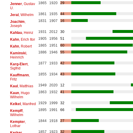
1865
1920
29
Jenner
, Gustav
U.
1861
1935
44
Jeral
, Wilhelm
1831
1907
16
Joachim
,
Joseph
1931
2012
30
Kahlau
, Heinz
1905
1956
51
Kahn
, Erich Itor
1865
1951
60
Kahn
, Robert
1886
1946
55
Kaminski
,
Heinrich
1877
1933
42
Karg-Elert
,
Sigfrid
1855
1934
43
Kauffmann
,
Fritz
1949
2020
12
Kaul
, Matthias
1863
1932
41
Kaun
, Hugo
Wilhelm
1929
1999
32
Kelkel
, Manfred
1895
1991
66
Kempff
,
Wilhelm
1844
1918
27
Kempter
,
Lothar
1857
1923
32
Kerker
,