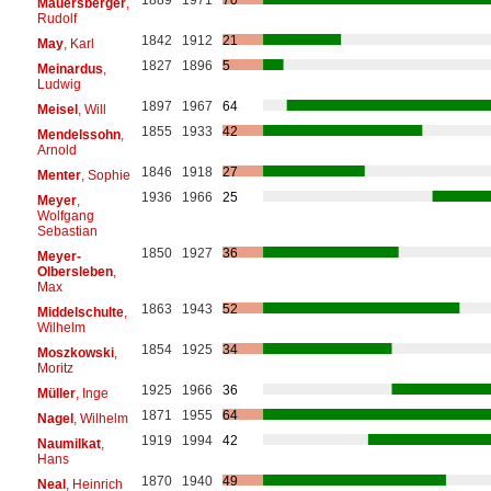
Mauersberger
,
Rudolf
1842
1912
21
May
, Karl
1827
1896
5
Meinardus
,
Ludwig
1897
1967
64
Meisel
, Will
1855
1933
42
Mendelssohn
,
Arnold
1846
1918
27
Menter
, Sophie
1936
1966
25
Meyer
,
Wolfgang
Sebastian
1850
1927
36
Meyer-
Olbersleben
,
Max
1863
1943
52
Middelschulte
,
Wilhelm
1854
1925
34
Moszkowski
,
Moritz
1925
1966
36
Müller
, Inge
1871
1955
64
Nagel
, Wilhelm
1919
1994
42
Naumilkat
,
Hans
1870
1940
49
Neal
, Heinrich