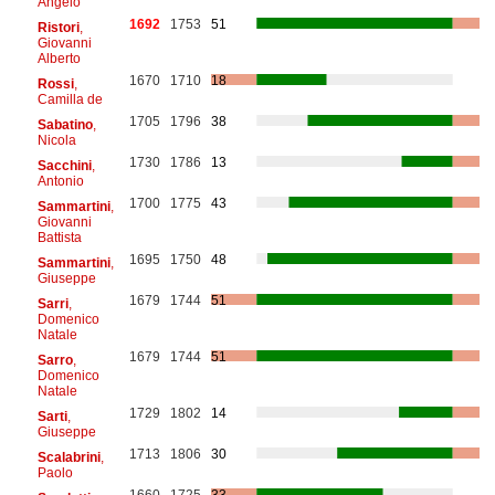
Angelo
1692
1753
51
Ristori
,
Giovanni
Alberto
1670
1710
18
Rossi
,
Camilla de
1705
1796
38
Sabatino
,
Nicola
1730
1786
13
Sacchini
,
Antonio
1700
1775
43
Sammartini
,
Giovanni
Battista
1695
1750
48
Sammartini
,
Giuseppe
1679
1744
51
Sarri
,
Domenico
Natale
1679
1744
51
Sarro
,
Domenico
Natale
1729
1802
14
Sarti
,
Giuseppe
1713
1806
30
Scalabrini
,
Paolo
1660
1725
33