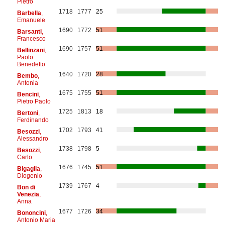
Pietro
1718
1777
25
Barbella
,
Emanuele
1690
1772
51
Barsanti
,
Francesco
1690
1757
51
Bellinzani
,
Paolo
Benedetto
1640
1720
28
Bembo
,
Antonia
1675
1755
51
Bencini
,
Pietro Paolo
1725
1813
18
Bertoni
,
Ferdinando
1702
1793
41
Besozzi
,
Alessandro
1738
1798
5
Besozzi
,
Carlo
1676
1745
51
Bigaglia
,
Diogenio
1739
1767
4
Bon di
Venezia
,
Anna
1677
1726
34
Bononcini
,
Antonio Maria