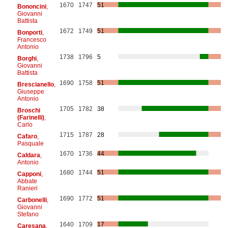
1670
1747
51
Bononcini
,
Giovanni
Battista
1672
1749
51
Bonporti
,
Francesco
Antonio
1738
1796
5
Borghi
,
Giovanni
Battista
1690
1758
51
Brescianello
,
Giuseppe
Antonio
1705
1782
38
Broschi
(Farinelli)
,
Carlo
1715
1787
28
Cafaro
,
Pasquale
1670
1736
44
Caldara
,
Antonio
1680
1744
51
Capponi
,
Abbate
Ranieri
1690
1772
51
Carbonelli
,
Giovanni
Stefano
1640
1709
17
Caresana
,