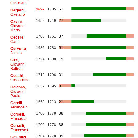
Cristofaro
1692
1785
51
Carpani
,
Gaetano
1652
1719
27
Casini
,
Giovanni
Maria
1706
1761
37
Cecere
,
Carlo
1682
1783
51
Cervetto
,
James
1724
1808
19
Cirri
,
Giovanni
Battista
1712
1796
31
Cocchi
,
Gioacchino
1637
1695
3
Colonna
,
Giovanni
Paolo
1653
1713
21
Corelli
,
Arcangelo
1705
1778
38
Corselli
,
Francisco
1705
1778
38
Corselli
,
Francesco
1704
1778
39
Costanzi
,