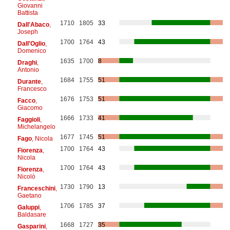
Giovanni
Battista
1710
1805
33
Dall'Abaco
,
Joseph
1700
1764
43
Dall'Oglio
,
Domenico
1635
1700
8
Draghi
,
Antonio
1684
1755
51
Durante
,
Francesco
1676
1753
51
Facco
,
Giacomo
1666
1733
41
Faggioli
,
Michelangelo
1677
1745
51
Fago
, Nicola
1700
1764
43
Fiorenza
,
Nicola
1700
1764
43
Fiorenza
,
Nicolò
1730
1790
13
Franceschini
,
Gaetano
1706
1785
37
Galuppi
,
Baldasare
1668
1727
35
Gasparini
,