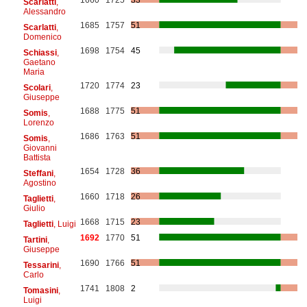
Scarlatti
,
Alessandro
1685
1757
51
Scarlatti
,
Domenico
1698
1754
45
Schiassi
,
Gaetano
Maria
1720
1774
23
Scolari
,
Giuseppe
1688
1775
51
Somis
,
Lorenzo
1686
1763
51
Somis
,
Giovanni
Battista
1654
1728
36
Steffani
,
Agostino
1660
1718
26
Taglietti
,
Giulio
1668
1715
23
Taglietti
, Luigi
1692
1770
51
Tartini
,
Giuseppe
1690
1766
51
Tessarini
,
Carlo
1741
1808
2
Tomasini
,
Luigi