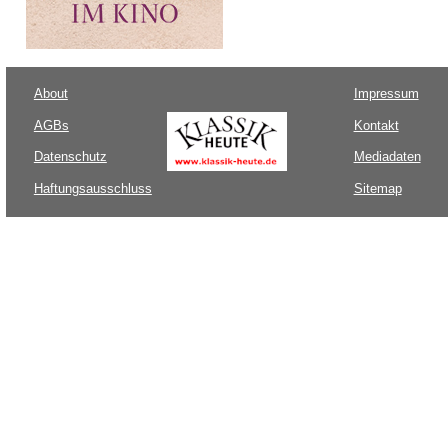
About
Impressum
AGBs
Kontakt
Datenschutz
Mediadaten
Haftungsausschluss
Sitemap