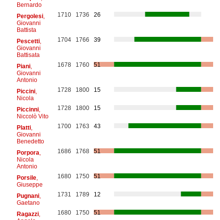
Bernardo
1710
1736
26
Pergolesi
,
Giovanni
Battista
1704
1766
39
Pescetti
,
Giovanni
Battisata
1678
1760
51
Piani
,
Giovanni
Antonio
1728
1800
15
Piccini
,
Nicola
1728
1800
15
Piccinni
,
Niccolò Vito
1700
1763
43
Platti
,
Giovanni
Benedetto
1686
1768
51
Porpora
,
Nicola
Antonio
1680
1750
51
Porsile
,
Giuseppe
1731
1789
12
Pugnani
,
Gaetano
1680
1750
51
Ragazzi
,