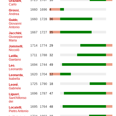
Graziani
,
Carlo
1660
1696
4
Grossi
,
Andrea
1660
1728
36
Guido
,
Giovanni
Antonio
1667
1727
35
Jacchini
,
Giuseppe
Maria
1714
1774
29
Jommelli
,
Niccolò
1711
1788
32
Latilla
,
Gaetano
1694
1744
49
Leo
,
Leonardo
1620
1704
12
Leonarda
,
Isabella
1725
1790
18
Leoné
,
Gabriele
1696
1787
47
Liguori
,
Sant'Alfonso
dei
1695
1764
48
Locatelli
,
Pietro Antonio