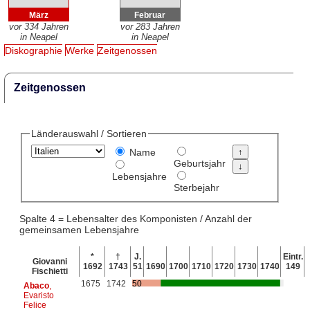
März
Februar
vor 334 Jahren
vor 283 Jahren
in Neapel
in Neapel
Diskographie
Werke
Zeitgenossen
Zeitgenossen
Länderauswahl / Sortieren
Name
Geburtsjahr
Lebensjahre
Sterbejahr
Spalte 4 = Lebensalter des Komponisten / Anzahl der
gemeinsamen Lebensjahre
*
†
J.
Eintr.
Giovanni
1692
1743
51
1690
1700
1710
1720
1730
1740
149
Fischietti
1675
1742
50
Abaco
,
Evaristo
Felice