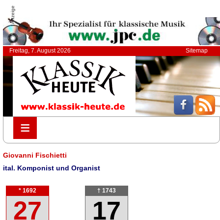
Anzeige
Freitag, 7. August 2026
Sitemap
≡
≡
Giovanni Fischietti
ital. Komponist und Organist
* 1692
† 1743
27
17