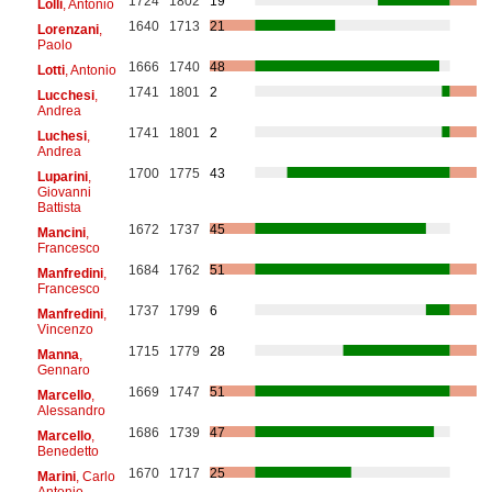
1724
1802
19
Lolli
, Antonio
1640
1713
21
Lorenzani
,
Paolo
1666
1740
48
Lotti
, Antonio
1741
1801
2
Lucchesi
,
Andrea
1741
1801
2
Luchesi
,
Andrea
1700
1775
43
Luparini
,
Giovanni
Battista
1672
1737
45
Mancini
,
Francesco
1684
1762
51
Manfredini
,
Francesco
1737
1799
6
Manfredini
,
Vincenzo
1715
1779
28
Manna
,
Gennaro
1669
1747
51
Marcello
,
Alessandro
1686
1739
47
Marcello
,
Benedetto
1670
1717
25
Marini
, Carlo
Antonio