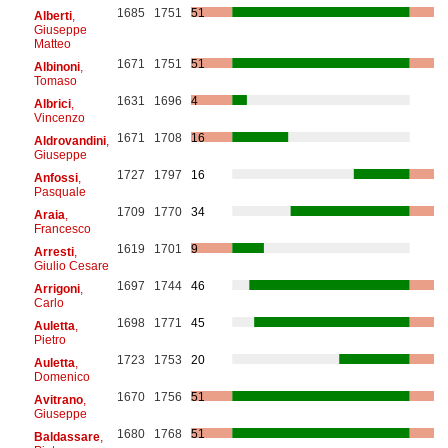
1685
1751
51
Alberti
,
Giuseppe
Matteo
1671
1751
51
Albinoni
,
Tomaso
1631
1696
4
Albrici
,
Vincenzo
1671
1708
16
Aldrovandini
,
Giuseppe
1727
1797
16
Anfossi
,
Pasquale
1709
1770
34
Araia
,
Francesco
1619
1701
9
Arresti
,
Giulio Cesare
1697
1744
46
Arrigoni
,
Carlo
1698
1771
45
Auletta
,
Pietro
1723
1753
20
Auletta
,
Domenico
1670
1756
51
Avitrano
,
Giuseppe
1680
1768
51
Baldassare
,