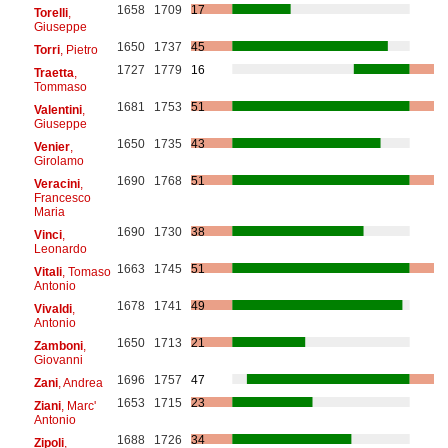
1658
1709
17
Torelli
,
Giuseppe
1650
1737
45
Torri
, Pietro
1727
1779
16
Traetta
,
Tommaso
1681
1753
51
Valentini
,
Giuseppe
1650
1735
43
Venier
,
Girolamo
1690
1768
51
Veracini
,
Francesco
Maria
1690
1730
38
Vinci
,
Leonardo
1663
1745
51
Vitali
, Tomaso
Antonio
1678
1741
49
Vivaldi
,
Antonio
1650
1713
21
Zamboni
,
Giovanni
1696
1757
47
Zani
, Andrea
1653
1715
23
Ziani
, Marc'
Antonio
1688
1726
34
Zipoli
,