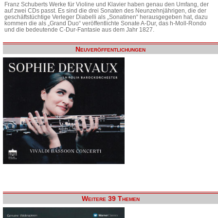
Franz Schuberts Werke für Violine und Klavier haben genau den Umfang, der
auf zwei CDs passt. Es sind die drei Sonaten des Neunzehnjährigen, die der
geschäftstüchtige Verleger Diabelli als „Sonatinen“ herausgegeben hat, dazu
kommen die als „Grand Duo“ veröffentlichte Sonate A-Dur, das h-Moll-Rondo
und die bedeutende C-Dur-Fantasie aus dem Jahr 1827.
Neuveröffentlichungen
Weitere 39 Themen