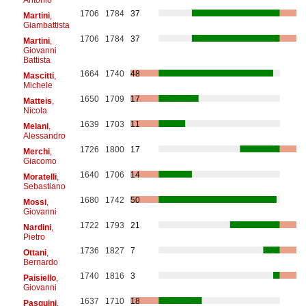
1706
1784
37
Martini
,
Giambattista
1706
1784
37
Martini
,
Giovanni
Battista
1664
1740
48
Mascitti
,
Michele
1650
1709
17
Matteis
,
Nicola
1639
1703
11
Melani
,
Alessandro
1726
1800
17
Merchi
,
Giacomo
1640
1706
14
Moratelli
,
Sebastiano
1680
1742
50
Mossi
,
Giovanni
1722
1793
21
Nardini
,
Pietro
1736
1827
7
Ottani
,
Bernardo
1740
1816
3
Paisiello
,
Giovanni
1637
1710
18
Pasquini
,