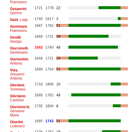
Francesco
1721
1778
22
Gasparini
,
Quirino
1740
1817
3
Gatti
, Luigi
1687
1762
51
Geminiani
,
Francesco
1668
1731
39
Gentili
,
Giorgio
1692
1740
48
Giacomelli
,
Geminiano
1648
1721
29
Giannettini
,
Antonio
1690
1764
51
Giay
,
Giovanni
Antonio
1733
1806
10
Giordani
,
Tommaso
1695
1762
48
Giordano
,
Carmine
1735
1804
8
Giornovichi
,
Giovanni
Mane
1685
1743
51
Giustini
,
Lodovico
1725
1787
18