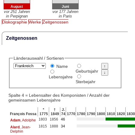
August
Juni
vor 251 Jahren
vor 177 Jahren
in Perpignan
in Paris
Diskographie
Werke
Zeitgenossen
Zeitgenossen
Länderauswahl / Sortieren
Name
Geburtsjahr
Lebensjahre
Sterbejahr
Spalte 4 = Lebensalter des Komponisten / Anzahl der
gemeinsamen Lebensjahre
*
†
J.
François Fossa
1775
1849
74
1770
1780
1790
1800
1810
1820
1830
1803
1856
46
Adam
, Adolphe
1815
1888
34
Alard
, Jean-
Delphin