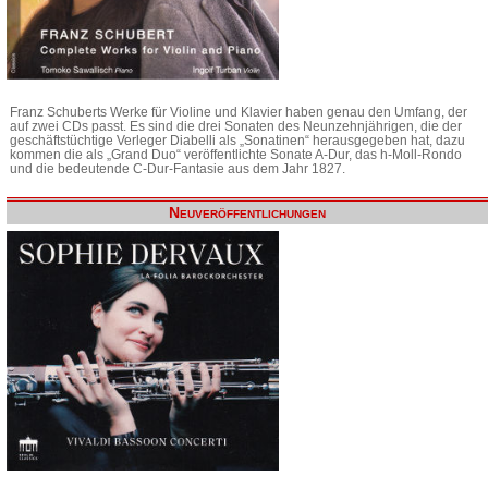
Franz Schuberts Werke für Violine und Klavier haben genau den Umfang, der
auf zwei CDs passt. Es sind die drei Sonaten des Neunzehnjährigen, die der
geschäftstüchtige Verleger Diabelli als „Sonatinen“ herausgegeben hat, dazu
kommen die als „Grand Duo“ veröffentlichte Sonate A-Dur, das h-Moll-Rondo
und die bedeutende C-Dur-Fantasie aus dem Jahr 1827.
Neuveröffentlichungen