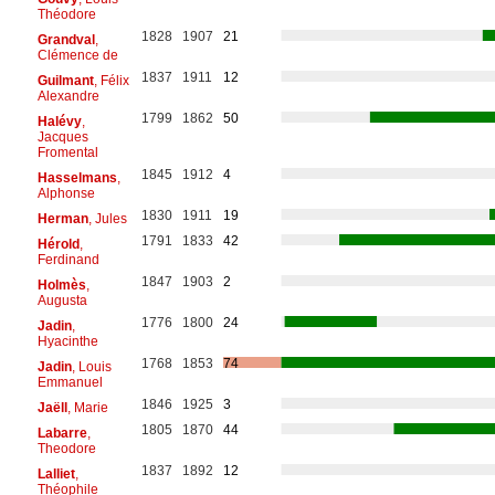
Théodore
1828
1907
21
Grandval
,
Clémence de
1837
1911
12
Guilmant
, Félix
Alexandre
1799
1862
50
Halévy
,
Jacques
Fromental
1845
1912
4
Hasselmans
,
Alphonse
1830
1911
19
Herman
, Jules
1791
1833
42
Hérold
,
Ferdinand
1847
1903
2
Holmès
,
Augusta
1776
1800
24
Jadin
,
Hyacinthe
1768
1853
74
Jadin
, Louis
Emmanuel
1846
1925
3
Jaëll
, Marie
1805
1870
44
Labarre
,
Theodore
1837
1892
12
Lalliet
,
Théophile