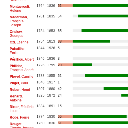
1764
1836
61
Montgeroult
,
Hélène
1781
1835
54
Naderman
,
François-
Joseph
1784
1853
65
Onslow
,
Georges
1754
1813
38
Ozi
, Etienne
1844
1926
5
Paladilhe
,
Émile
1846
1936
3
Périlhou
, Albert
1726
1795
20
Philidor
,
François-André
1788
1855
61
Pleyel
, Camille
1848
1917
1
Puget
, Paul
1807
1880
42
Reber
, Henri
1825
1872
24
Renard
,
Antoine
1834
1891
15
Ritter
, Frédéric
Louis
1774
1830
55
Rode
, Pierre
1760
1836
61
Rouget
,
Claude-Joseph