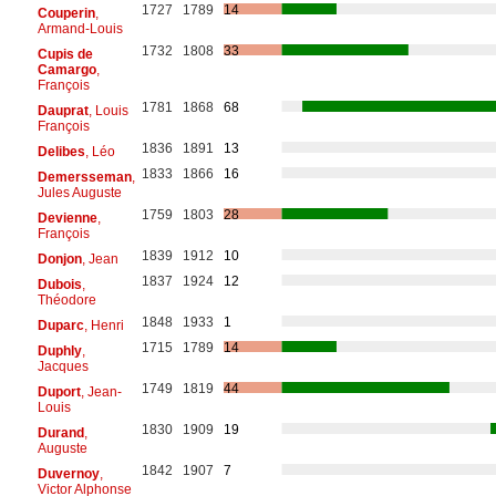
1727
1789
14
Couperin
,
Armand-Louis
1732
1808
33
Cupis de
Camargo
,
François
1781
1868
68
Dauprat
, Louis
François
1836
1891
13
Delibes
, Léo
1833
1866
16
Demersseman
,
Jules Auguste
1759
1803
28
Devienne
,
François
1839
1912
10
Donjon
, Jean
1837
1924
12
Dubois
,
Théodore
1848
1933
1
Duparc
, Henri
1715
1789
14
Duphly
,
Jacques
1749
1819
44
Duport
, Jean-
Louis
1830
1909
19
Durand
,
Auguste
1842
1907
7
Duvernoy
,
Victor Alphonse