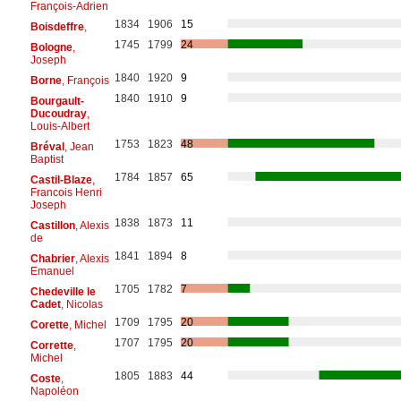
François-Adrien
1834
1906
15
Boisdeffre
,
1745
1799
24
Bologne
,
Joseph
1840
1920
9
Borne
, François
1840
1910
9
Bourgault-
Ducoudray
,
Louis-Albert
1753
1823
48
Bréval
, Jean
Baptist
1784
1857
65
Castil-Blaze
,
Francois Henri
Joseph
1838
1873
11
Castillon
, Alexis
de
1841
1894
8
Chabrier
, Alexis
Emanuel
1705
1782
7
Chedeville le
Cadet
, Nicolas
1709
1795
20
Corette
, Michel
1707
1795
20
Corrette
,
Michel
1805
1883
44
Coste
,
Napoléon