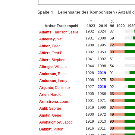
Spalte 4 = Lebensalter des Komponisten / Anzahl
*
†
J.
Arthur Frackenpohl
1923
2019
96
1920
193
1932
2024
87
Adams
, Harrison Leslie
1931
2000
69
Adderley
, Nat
1908
1995
72
Ahbez
, Eden
1892
1953
30
Ahlert
, Fred E.
1941
1992
51
Albert
, Stephen
1944
1998
54
Albright
, William
1928
2019
91
Anderson
, Ruth
1908
1975
52
Anderson
, Leroy
1927
2019
92
Argento
, Dominick
1905
1986
63
Arlen
, Harold
1901
1971
48
Armstrong
, Louis
1919
1990
67
Auld
, George
1900
1972
49
Austin
, Gene
1919
2013
90
Avshalomov
, Jacob
1916
2011
88
Babbitt
, Milton