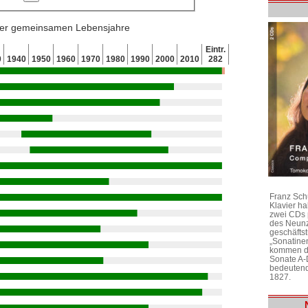
 der gemeinsamen Lebensjahre
Eintr.
0
1940
1950
1960
1970
1980
1990
2000
2010
282
Franz Sch
Klavier h
zwei CDs 
des Neunz
geschäftst
„Sonatine
kommen di
Sonate A-
bedeutend
1827.