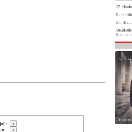
22. Niede
Kinderfüh
Die Best
Musikali
Saisonsta
jahr
ahr