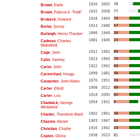
1926
2002
76
Brown
, Earle
1931
2008
77
Brown
, Patricia A. "Patti"
1916
1993
70
Brubeck
, Howard
1914
1980
57
Burke
, Sonny
1866
1949
26
Burleigh
, Henry Thacker
1881
1946
23
Cadman
, Charles
Wakefield
1912
1992
69
Cage
, John
1913
1993
70
Cahn
, Sammy
1922
1992
69
Carisi
, John
1899
1981
58
Carmichael
, Hoagy
1876
1951
28
Carpenter
, John Alden
1908
2012
89
Carter
, Elliott
1918
2005
82
Carter
, Lou
1854
1931
8
Chadwick
, George
Whitefield
1902
1961
38
Chanler
, Theodore Ward
1903
1987
64
Chasins
, Abram
1916
1942
19
Christian
, Charlie
1938
2023
81
Coates
, Gloria