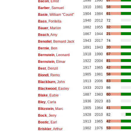
1898
1990
67
Bacon
, Ernst
1910
1981
58
Barber
, Samuel
1904
1984
61
Basie
, William "Count"
1940
2012
72
Bass
, Fontella
1882
1955
32
Bauer
, Marion
1867
1944
21
Beach
, Amy
1943
2017
74
Benoliel
, Bernard Jack
1891
1943
20
Bernie
, Ben
1918
1990
67
Bernstein
, Leonard
1922
2004
81
Bernstein
, Elmar
1917
1965
42
Best
, Denzil
1905
1981
58
Biondi
, Remo
1913
2006
83
Blackburn
, John
1933
2023
86
Blackwood
, Easley
1887
1983
60
Blake
, Eubie
1936
2023
83
Bley
, Carla
1905
1964
41
Blitzstein
, Marc
1928
2010
82
Bock
, Jerry
1913
1965
42
Bostic
, Earl
1902
1976
53
Briskier
, Arthur