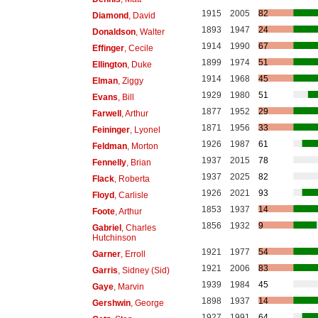
1915
2005
82
Diamond
, David
1893
1947
24
Donaldson
, Walter
1914
1990
67
Effinger
, Cecile
1899
1974
51
Ellington
, Duke
1914
1968
45
Elman
, Ziggy
1929
1980
51
Evans
, Bill
1877
1952
29
Farwell
, Arthur
1871
1956
33
Feininger
, Lyonel
1926
1987
61
Feldman
, Morton
1937
2015
78
Fennelly
, Brian
1937
2025
82
Flack
, Roberta
1926
2021
93
Floyd
, Carlisle
1853
1937
14
Foote
, Arthur
1856
1932
9
Gabriel
, Charles
Hutchinson
1921
1977
54
Garner
, Erroll
1921
2006
83
Garris
, Sidney (Sid)
1939
1984
45
Gaye
, Marvin
1898
1937
14
Gershwin
, George
1927
1991
64