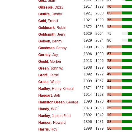
Getz
, Stan
1917
1993
70
Gillespie
, Dizzy
1921
2008
85
Giuffre
, Jimmy
1921
1999
76
Gold
, Ernest
1872
1936
13
Goldmark
, Rubin
1929
2004
75
Goldsmith
, Jerry
1929
2024
90
Golson
, Benny
1909
1986
63
Goodman
, Benny
1896
1990
67
Gorney
, Jay
1913
1996
73
Gould
, Morton
1908
1989
66
Green
, John W.
1892
1972
49
Grofé
, Ferde
1909
1967
44
Gross
, Walter
1871
1937
14
Hadley
, Henry Kimball
1914
1998
75
Haggart
, Bob
1893
1970
47
Hamilton Green
, George
1873
1958
35
Handy
, W.C.
1892
1942
19
Hanley
, James Fred
1896
1981
58
Hanson
, Howard
1898
1979
56
Harris
, Roy