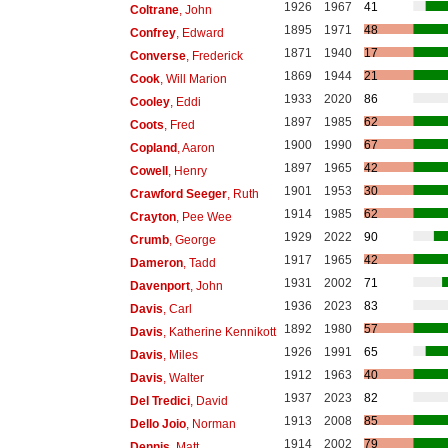
1926
1967
41
Coltrane
, John
1895
1971
48
Confrey
, Edward
1871
1940
17
Converse
, Frederick
1869
1944
21
Cook
, Will Marion
1933
2020
86
Cooley
, Eddi
1897
1985
62
Coots
, Fred
1900
1990
67
Copland
, Aaron
1897
1965
42
Cowell
, Henry
1901
1953
30
Crawford Seeger
, Ruth
1914
1985
62
Crayton
, Pee Wee
1929
2022
90
Crumb
, George
1917
1965
42
Dameron
, Tadd
1931
2002
71
Davenport
, John
1936
2023
83
Davis
, Carl
1892
1980
57
Davis
, Katherine Kennikott
1926
1991
65
Davis
, Miles
1912
1963
40
Davis
, Walter
1937
2023
82
Del Tredici
, David
1913
2008
85
Dello Joio
, Norman
1914
2002
79
Dennis
, Matt