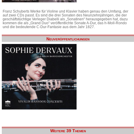
Franz Schuberts Werke für Violine und Klavier haben genau den Umfang, der
auf zwei CDs passt. Es sind die drei Sonaten des Neunzehnjährigen, die der
geschäftstüchtige Verleger Diabelli als „Sonatinen“ herausgegeben hat, dazu
kommen die als „Grand Duo“ veröffentlichte Sonate A-Dur, das h-Moll-Rondo
und die bedeutende C-Dur-Fantasie aus dem Jahr 1827.
Neuveröffentlichungen
Weitere 39 Themen