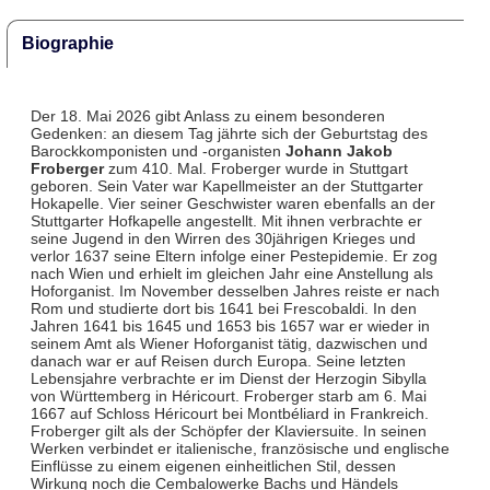
Biographie
Der 18. Mai 2026 gibt Anlass zu einem besonderen
Gedenken: an diesem Tag jährte sich der Geburtstag des
Barockkomponisten und -organisten
Johann Jakob
Froberger
zum 410. Mal. Froberger wurde in Stuttgart
geboren. Sein Vater war Kapellmeister an der Stuttgarter
Hokapelle. Vier seiner Geschwister waren ebenfalls an der
Stuttgarter Hofkapelle angestellt. Mit ihnen verbrachte er
seine Jugend in den Wirren des 30jährigen Krieges und
verlor 1637 seine Eltern infolge einer Pestepidemie. Er zog
nach Wien und erhielt im gleichen Jahr eine Anstellung als
Hoforganist. Im November desselben Jahres reiste er nach
Rom und studierte dort bis 1641 bei Frescobaldi. In den
Jahren 1641 bis 1645 und 1653 bis 1657 war er wieder in
seinem Amt als Wiener Hoforganist tätig, dazwischen und
danach war er auf Reisen durch Europa. Seine letzten
Lebensjahre verbrachte er im Dienst der Herzogin Sibylla
von Württemberg in Héricourt. Froberger starb am 6. Mai
1667 auf Schloss Héricourt bei Montbéliard in Frankreich.
Froberger gilt als der Schöpfer der Klaviersuite. In seinen
Werken verbindet er italienische, französische und englische
Einflüsse zu einem eigenen einheitlichen Stil, dessen
Wirkung noch die Cembalowerke Bachs und Händels