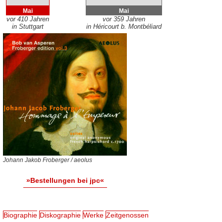
Mai
Mai
vor 410 Jahren
vor 359 Jahren
in Stuttgart
in Héricourt b. Montbéliard
Johann Jakob Froberger / aeolus
»Bestellungen bei jpc«
Biographie
Diskographie
Werke
Zeitgenossen