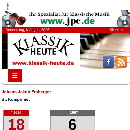
Anzeige
Donnerstag, 6. August 2026
Sitemap
≡
≡
Johann Jakob Froberger
dt. Komponist
* 1616
† 1667
18
6