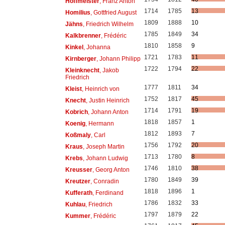
Hoffmeister
, Franz Anton
1714
1785
13
Homilius
, Gottfried August
1809
1888
10
Jähns
, Friedrich Wilhelm
1785
1849
34
Kalkbrenner
, Frédéric
1810
1858
9
Kinkel
, Johanna
1721
1783
11
Kirnberger
, Johann Philipp
1722
1794
22
Kleinknecht
, Jakob
Friedrich
1777
1811
34
Kleist
, Heinrich von
1752
1817
45
Knecht
, Justin Heinrich
1714
1791
19
Kobrich
, Johann Anton
1818
1857
1
Koenig
, Hermann
1812
1893
7
Koßmaly
, Carl
1756
1792
20
Kraus
, Joseph Martin
1713
1780
8
Krebs
, Johann Ludwig
1746
1810
38
Kreusser
, Georg Anton
1780
1849
39
Kreutzer
, Conradin
1818
1896
1
Kufferath
, Ferdinand
1786
1832
33
Kuhlau
, Friedrich
1797
1879
22
Kummer
, Frédéric