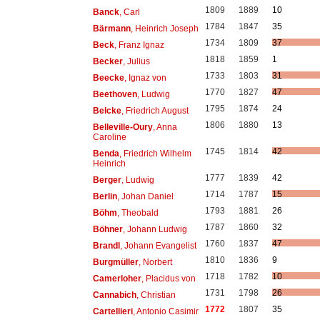
1809
1889
10
Banck
, Carl
1784
1847
35
Bärmann
, Heinrich Joseph
1734
1809
37
Beck
, Franz Ignaz
1818
1859
1
Becker
, Julius
1733
1803
31
Beecke
, Ignaz von
1770
1827
47
Beethoven
, Ludwig
1795
1874
24
Belcke
, Friedrich August
1806
1880
13
Belleville-Oury
, Anna
Caroline
1745
1814
42
Benda
, Friedrich Wilhelm
Heinrich
1777
1839
42
Berger
, Ludwig
1714
1787
15
Berlin
, Johan Daniel
1793
1881
26
Böhm
, Theobald
1787
1860
32
Böhner
, Johann Ludwig
1760
1837
47
Brandl
, Johann Evangelist
1810
1836
9
Burgmüller
, Norbert
1718
1782
10
Camerloher
, Placidus von
1731
1798
26
Cannabich
, Christian
1772
1807
35
Cartellieri
, Antonio Casimir