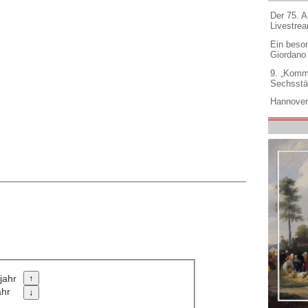
Der 75. 
Livestre
Ein beso
Giordano
9. „Komm
Sechsstä
Hannover
jahr
ahr