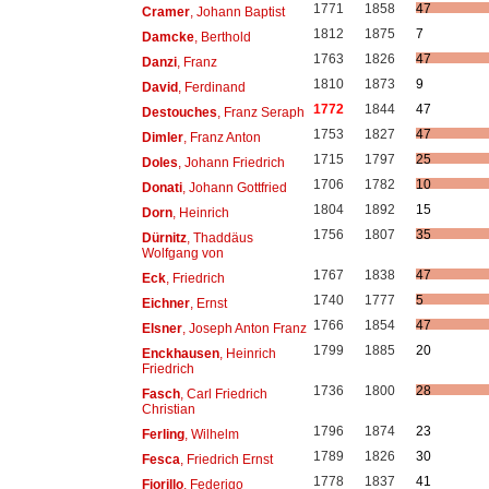
1771
1858
47
Cramer
, Johann Baptist
1812
1875
7
Damcke
, Berthold
1763
1826
47
Danzi
, Franz
1810
1873
9
David
, Ferdinand
1772
1844
47
Destouches
, Franz Seraph
1753
1827
47
Dimler
, Franz Anton
1715
1797
25
Doles
, Johann Friedrich
1706
1782
10
Donati
, Johann Gottfried
1804
1892
15
Dorn
, Heinrich
1756
1807
35
Dürnitz
, Thaddäus
Wolfgang von
1767
1838
47
Eck
, Friedrich
1740
1777
5
Eichner
, Ernst
1766
1854
47
Elsner
, Joseph Anton Franz
1799
1885
20
Enckhausen
, Heinrich
Friedrich
1736
1800
28
Fasch
, Carl Friedrich
Christian
1796
1874
23
Ferling
, Wilhelm
1789
1826
30
Fesca
, Friedrich Ernst
1778
1837
41
Fiorillo
, Federigo