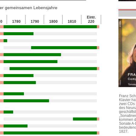
 der gemeinsamen Lebensjahre
Eintr.
70
1780
1790
1800
1810
220
Franz Sch
Klavier h
zwei CDs 
des Neunz
geschäftst
„Sonatine
kommen di
Sonate A-
bedeutend
1827.