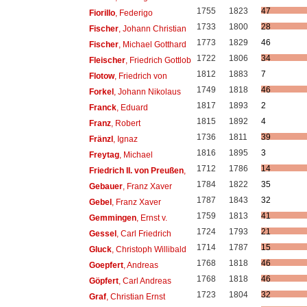
1755
1823
47
Fiorillo
, Federigo
1733
1800
28
Fischer
, Johann Christian
1773
1829
46
Fischer
, Michael Gotthard
1722
1806
34
Fleischer
, Friedrich Gottlob
1812
1883
7
Flotow
, Friedrich von
1749
1818
46
Forkel
, Johann Nikolaus
1817
1893
2
Franck
, Eduard
1815
1892
4
Franz
, Robert
1736
1811
39
Fränzl
, Ignaz
1816
1895
3
Freytag
, Michael
1712
1786
14
Friedrich II. von Preußen
,
1784
1822
35
Gebauer
, Franz Xaver
1787
1843
32
Gebel
, Franz Xaver
1759
1813
41
Gemmingen
, Ernst v.
1724
1793
21
Gessel
, Carl Friedrich
1714
1787
15
Gluck
, Christoph Willibald
1768
1818
46
Goepfert
, Andreas
1768
1818
46
Göpfert
, Carl Andreas
1723
1804
32
Graf
, Christian Ernst