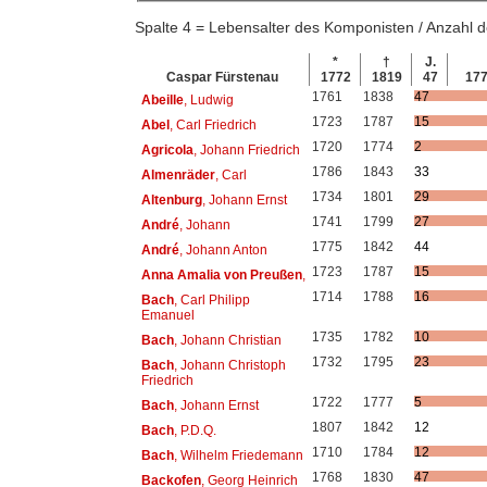
Spalte 4 = Lebensalter des Komponisten / Anzahl
*
†
J.
Caspar Fürstenau
1772
1819
47
17
1761
1838
47
Abeille
, Ludwig
1723
1787
15
Abel
, Carl Friedrich
1720
1774
2
Agricola
, Johann Friedrich
1786
1843
33
Almenräder
, Carl
1734
1801
29
Altenburg
, Johann Ernst
1741
1799
27
André
, Johann
1775
1842
44
André
, Johann Anton
1723
1787
15
Anna Amalia von Preußen
,
1714
1788
16
Bach
, Carl Philipp
Emanuel
1735
1782
10
Bach
, Johann Christian
1732
1795
23
Bach
, Johann Christoph
Friedrich
1722
1777
5
Bach
, Johann Ernst
1807
1842
12
Bach
, P.D.Q.
1710
1784
12
Bach
, Wilhelm Friedemann
1768
1830
47
Backofen
, Georg Heinrich