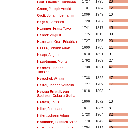
1727
1795
23
Graf
, Friedrich Hartmann
1701
1784
12
Gross
, Joseph Arnold
1809
1848
10
Groß
, Johann Benjamin
1720
1787
15
Hagen
, Bernhard
1741
1817
45
Hammer
, Franz Xaver
1775
1813
38
Harder
, August
1727
1795
23
Hartmann Graf
, Friedrich
1699
1783
11
Hasse
, Johann Adolf
1810
1891
9
Haupt
, August
1792
1868
27
Hauptmann
, Moritz
1738
1821
47
Hermes
, Johann
Timotheus
1738
1822
47
Herschel
, William
1727
1789
17
Hertel
, Johann Wilhelm
1818
1893
1
Herzog Ernst II. von
Sachsen-Coburg-Gotha
,
1806
1872
13
Hetsch
, Louis
1811
1885
8
Hiller
, Ferdinand
1728
1804
32
Hiller
, Johann Adam
1770
1842
47
Hoffmann
, Heinrich Anton
1754
1812
40