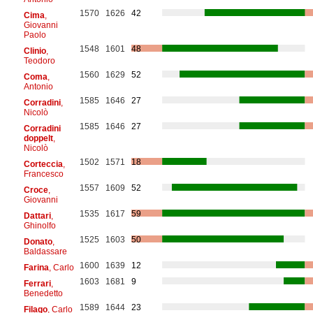
1570
1626
42
Cima
,
Giovanni
Paolo
1548
1601
48
Clinio
,
Teodoro
1560
1629
52
Coma
,
Antonio
1585
1646
27
Corradini
,
Nicolò
1585
1646
27
Corradini
doppelt
,
Nicolò
1502
1571
18
Corteccia
,
Francesco
1557
1609
52
Croce
,
Giovanni
1535
1617
59
Dattari
,
Ghinolfo
1525
1603
50
Donato
,
Baldassare
1600
1639
12
Farina
, Carlo
1603
1681
9
Ferrari
,
Benedetto
1589
1644
23
Filago
, Carlo