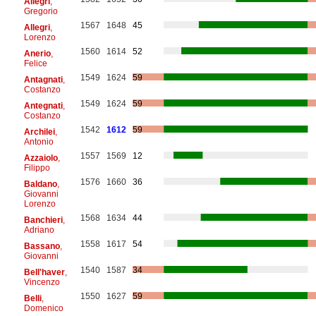
Allegri
,
Gregorio
1567
1648
45
Allegri
,
Lorenzo
1560
1614
52
Anerio
,
Felice
1549
1624
59
Antagnati
,
Costanzo
1549
1624
59
Antegnati
,
Costanzo
1542
1612
59
Archilei
,
Antonio
1557
1569
12
Azzaiolo
,
Filippo
1576
1660
36
Baldano
,
Giovanni
Lorenzo
1568
1634
44
Banchieri
,
Adriano
1558
1617
54
Bassano
,
Giovanni
1540
1587
34
Bell'haver
,
Vincenzo
1550
1627
59
Belli
,
Domenico