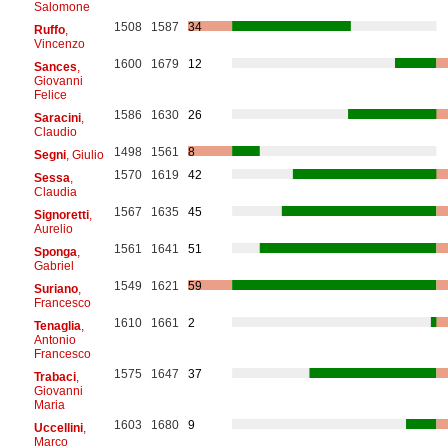
Salomone
1508
1587
34
Ruffo
,
Vincenzo
1600
1679
12
Sances
,
Giovanni
Felice
1586
1630
26
Saracini
,
Claudio
1498
1561
8
Segni
, Giulio
1570
1619
42
Sessa
,
Claudia
1567
1635
45
Signoretti
,
Aurelio
1561
1641
51
Sponga
,
Gabriel
1549
1621
59
Suriano
,
Francesco
1610
1661
2
Tenaglia
,
Antonio
Francesco
1575
1647
37
Trabaci
,
Giovanni
Maria
1603
1680
9
Uccellini
,
Marco