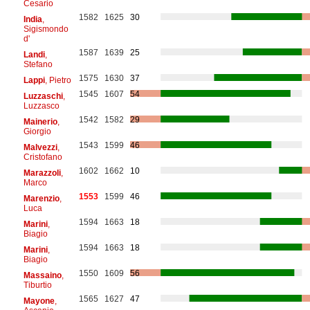
Cesario
1582
1625
30
India
,
Sigismondo
d'
1587
1639
25
Landi
,
Stefano
1575
1630
37
Lappi
, Pietro
1545
1607
54
Luzzaschi
,
Luzzasco
1542
1582
29
Mainerio
,
Giorgio
1543
1599
46
Malvezzi
,
Cristofano
1602
1662
10
Marazzoli
,
Marco
1553
1599
46
Marenzio
,
Luca
1594
1663
18
Marini
,
Biagio
1594
1663
18
Marini
,
Biagio
1550
1609
56
Massaino
,
Tiburtio
1565
1627
47
Mayone
,