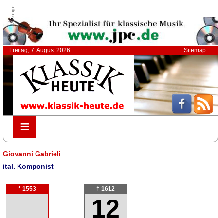
Anzeige
Freitag, 7. August 2026
Sitemap
≡
≡
Giovanni Gabrieli
ital. Komponist
* 1553
† 1612
12