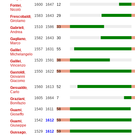
1600
1647
12
Fontei
,
Nicolò
1583
1643
29
Frescobaldi
,
Girolamo
1510
1586
33
Gabrieli
,
Andrea
1582
1643
30
Gagliano
,
Marco
1557
1631
55
Galilei
,
Michelangelo
1520
1591
38
Galilei
,
Vincenzo
1550
1622
59
Gastoldi
,
Giovanni
Giacomo
1560
1613
52
Gesualdo
,
Carlo
1605
1664
7
Graziani
,
Bonifazio
1540
1611
58
Guami
,
Gioseffo
1542
1612
59
Guami
,
Giuseppe
1529
1612
59
Gussago
,