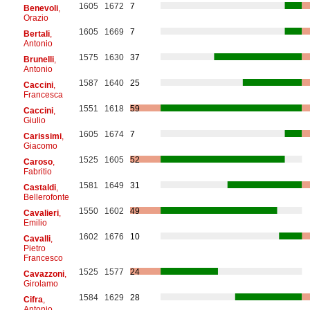
1605
1672
7
Benevoli
,
Orazio
1605
1669
7
Bertali
,
Antonio
1575
1630
37
Brunelli
,
Antonio
1587
1640
25
Caccini
,
Francesca
1551
1618
59
Caccini
,
Giulio
1605
1674
7
Carissimi
,
Giacomo
1525
1605
52
Caroso
,
Fabritio
1581
1649
31
Castaldi
,
Bellerofonte
1550
1602
49
Cavalieri
,
Emilio
1602
1676
10
Cavalli
,
Pietro
Francesco
1525
1577
24
Cavazzoni
,
Girolamo
1584
1629
28
Cifra
,
Antonio