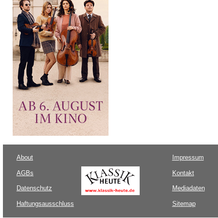
About
Impressum
AGBs
Kontakt
Datenschutz
Mediadaten
Haftungsausschluss
Sitemap