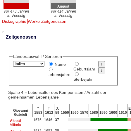
August
vor 473 Jahren
vor 414 Jahren
in Venedig
in Venedig
Diskographie
Werke
Zeitgenossen
Zeitgenossen
Länderauswahl / Sortieren
Name
Geburtsjahr
Lebensjahre
Sterbejahr
Spalte 4 = Lebensalter des Komponisten / Anzahl der
gemeinsamen Lebensjahre
*
†
J.
E
Giovanni
1553
1612
59
1550
1560
1570
1580
1590
1600
1610
Gabrieli
1575
1646
37
Aleotti
,
Vittoria
1582
1652
30