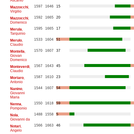
Ascanio
1597
1646
15
Mazzocchi
,
Virgilio
1592
1665
20
Mazzocchi
,
Domenico
1595
1665
17
Merula
,
Tarquinio
1533
1604
51
Merulo
,
Claudio
1570
1607
37
Montella
,
Giovan
Domenico
1567
1643
45
Monteverdi
,
Claudio
1587
1610
23
Mortaro
,
Antonio
1544
1607
54
Nanino
,
Giovanni
Maria
1550
1618
59
Nenna
,
Pomponio
1488
1558
5
Nola
,
Giovanni da
1566
1663
46
Notari
,
Angelo