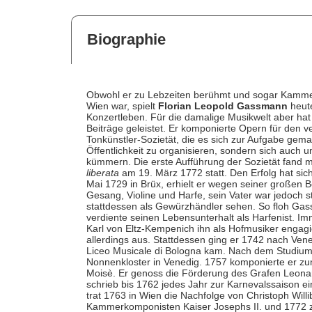
Biographie
Obwohl er zu Lebzeiten berühmt und sogar Kammerk
Wien war, spielt
Florian Leopold Gassmann
heute
Konzertleben. Für die damalige Musikwelt aber hat
Beiträge geleistet. Er komponierte Opern für den v
Tonkünstler-Sozietät, die es sich zur Aufgabe gema
Öffentlichkeit zu organisieren, sondern sich auch
kümmern. Die erste Aufführung der Sozietät fand 
liberata
am 19. März 1772 statt. Den Erfolg hat s
Mai 1729 in Brüx, erhielt er wegen seiner großen B
Gesang, Violine und Harfe, sein Vater war jedoch st
stattdessen als Gewürzhändler sehen. So floh Gas
verdiente seinen Lebensunterhalt als Harfenist. Im
Karl von Eltz-Kempenich ihn als Hofmusiker engag
allerdings aus. Stattdessen ging er 1742 nach Vene
Liceo Musicale di Bologna kam. Nach dem Studiu
Nonnenkloster in Venedig. 1757 komponierte er z
Moisè. Er genoss die Förderung des Grafen Leonar
schrieb bis 1762 jedes Jahr zur Karnevalssaison
trat 1763 in Wien die Nachfolge von Christoph Will
Kammerkomponisten Kaiser Josephs II. und 1772 zu