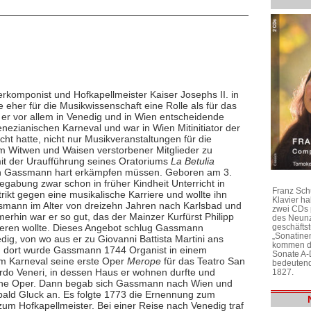
omponist und Hofkapellmeister Kaiser Josephs II. in
 eher für die Musikwissenschaft eine Rolle als für das
 er vor allem in Venedig und in Wien entscheidende
enezianischen Karneval und war in Wien Mitinitiator der
cht hatte, nicht nur Musikveranstaltungen für die
 um Witwen und Waisen verstorbener Mitglieder zu
mit der Uraufführung seines Oratoriums
La Betulia
ich Gassmann hart erkämpfen müssen. Geboren am 3.
egabung zwar schon in früher Kindheit Unterricht in
Franz Sch
rikt gegen eine musikalische Karriere und wollte ihn
Klavier h
smann im Alter von dreizehn Jahren nach Karlsbad und
zwei CDs 
merhin war er so gut, das der Mainzer Kurfürst Philipp
des Neunz
geschäftst
ieren wollte. Dieses Angebot schlug Gassmann
„Sonatine
dig, von wo aus er zu Giovanni Battista Martini ans
kommen di
m dort wurde Gassmann 1744 Organist in einem
Sonate A-
um Karneval seine erste Oper
Merope
für das Teatro San
bedeutend
do Veneri, in dessen Haus er wohnen durfte und
1827.
 eine Oper. Dann begab sich Gassmann nach Wien und
ibald Gluck an. Es folgte 1773 die Ernennung zum
m Hofkapellmeister. Bei einer Reise nach Venedig traf