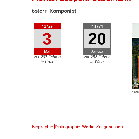
österr. Komponist
* 1729
† 1774
3
20
Mai
Januar
vor 297 Jahren
vor 252 Jahren
in Brüx
in Wien
Flo
Biographie
Diskographie
Werke
Zeitgenossen