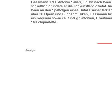
Gassmann 1766 Antonio Salieri, lud ihn nach Wien e
schließlich gründete er die Tonkünstler-Sozietät.
Wien an den Spätfolgen eines Unfalls seiner letzte
über 20 Opern und Bühnenmusiken, Gassmann hinte
ein Requiem sowie ca. fünfzig Sinfonien, Divertim
Streichquartette.
Anzeige