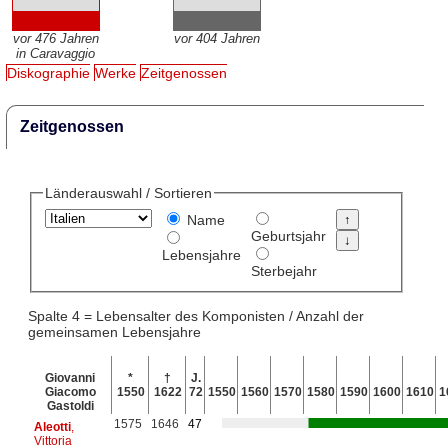
vor 476 Jahren
vor 404 Jahren
in Caravaggio
Diskographie
Werke
Zeitgenossen
Zeitgenossen
Länderauswahl / Sortieren
Name
Geburtsjahr
Lebensjahre
Sterbejahr
Spalte 4 = Lebensalter des Komponisten / Anzahl der
gemeinsamen Lebensjahre
Giovanni
*
†
J.
Giacomo
1550
1622
72
1550
1560
1570
1580
1590
1600
1610
1
Gastoldi
1575
1646
47
Aleotti
,
Vittoria