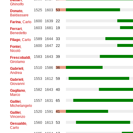
Ghinolfo
1525
1603
53
Donato
,
Baldassare
1600
1639
22
Farina
, Carlo
1603
1681
19
Ferrari
,
Benedetto
1589
1644
33
Filago
, Carlo
1600
1647
22
Fontei
,
Nicolò
1583
1643
39
Frescobaldi
,
Girolamo
1510
1586
36
Gabrieli
,
Andrea
1553
1612
59
Gabrieli
,
Giovanni
1582
1643
40
Gagliano
,
Marco
1557
1631
65
Galilei
,
Michelangelo
1520
1591
41
Galilei
,
Vincenzo
1560
1613
53
Gesualdo
,
Carlo