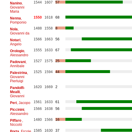
1544
1607
57
Nanino
,
Giovanni
Maria
1550
1618
68
Nenna
,
Pomponio
1488
1558
8
Nola
,
Giovanni da
1566
1663
56
Notari
,
Angelo
1555
1633
67
Orologio
,
Alessandro
1527
1575
25
Padovani
,
Annibale
1525
1594
44
Palestrina
,
Giovanni
Pierluigi
1620
1669
2
Pandolfi-
Mealli
,
Giovanni
1561
1633
61
Peri
, Jacopo
1566
1638
56
Piccinini
,
Alessandro
1480
1566
16
Piffaro
,
Niccolò
1585
1630
37
Porta
, Ercole