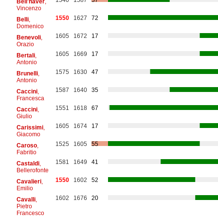
Bell'haver
,
Vincenzo
1550
1627
72
Belli
,
Domenico
1605
1672
17
Benevoli
,
Orazio
1605
1669
17
Bertali
,
Antonio
1575
1630
47
Brunelli
,
Antonio
1587
1640
35
Caccini
,
Francesca
1551
1618
67
Caccini
,
Giulio
1605
1674
17
Carissimi
,
Giacomo
1525
1605
55
Caroso
,
Fabritio
1581
1649
41
Castaldi
,
Bellerofonte
1550
1602
52
Cavalieri
,
Emilio
1602
1676
20
Cavalli
,
Pietro
Francesco