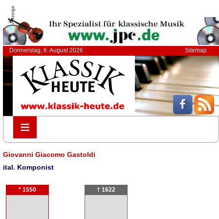
Anzeige
Donnerstag, 6. August 2026
Sitemap
≡
≡
Giovanni Giacomo Gastoldi
ital. Komponist
* 1550
† 1622