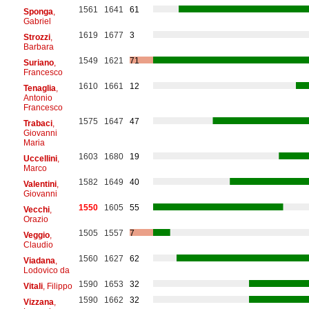
1561
1641
61
Sponga
,
Gabriel
1619
1677
3
Strozzi
,
Barbara
1549
1621
71
Suriano
,
Francesco
1610
1661
12
Tenaglia
,
Antonio
Francesco
1575
1647
47
Trabaci
,
Giovanni
Maria
1603
1680
19
Uccellini
,
Marco
1582
1649
40
Valentini
,
Giovanni
1550
1605
55
Vecchi
,
Orazio
1505
1557
7
Veggio
,
Claudio
1560
1627
62
Viadana
,
Lodovico da
1590
1653
32
Vitali
, Filippo
1590
1662
32
Vizzana
,