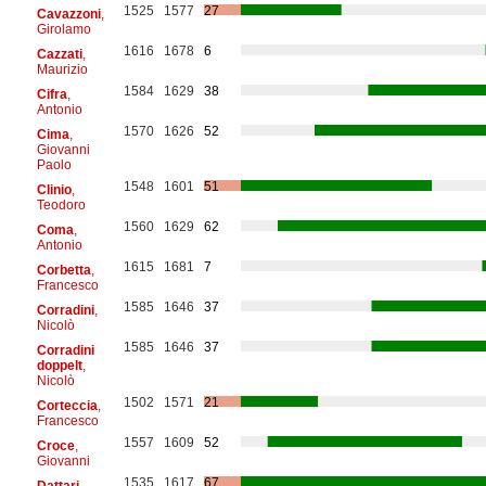
1525
1577
27
Cavazzoni
,
Girolamo
1616
1678
6
Cazzati
,
Maurizio
1584
1629
38
Cifra
,
Antonio
1570
1626
52
Cima
,
Giovanni
Paolo
1548
1601
51
Clinio
,
Teodoro
1560
1629
62
Coma
,
Antonio
1615
1681
7
Corbetta
,
Francesco
1585
1646
37
Corradini
,
Nicolò
1585
1646
37
Corradini
doppelt
,
Nicolò
1502
1571
21
Corteccia
,
Francesco
1557
1609
52
Croce
,
Giovanni
1535
1617
67
Dattari
,