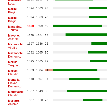
Marenzio
,
Luca
1594
1663
28
Marini
,
Biagio
1594
1663
28
Marini
,
Biagio
1550
1609
59
Massaino
,
Tiburtio
1565
1627
57
Mayone
,
Ascanio
1597
1646
25
Mazzocchi
,
Virgilio
1592
1665
30
Mazzocchi
,
Domenico
1595
1665
27
Merula
,
Tarquinio
1533
1604
54
Merulo
,
Claudio
1570
1607
37
Montella
,
Giovan
Domenico
1567
1643
55
Monteverdi
,
Claudio
1587
1610
23
Mortaro
,
Antonio