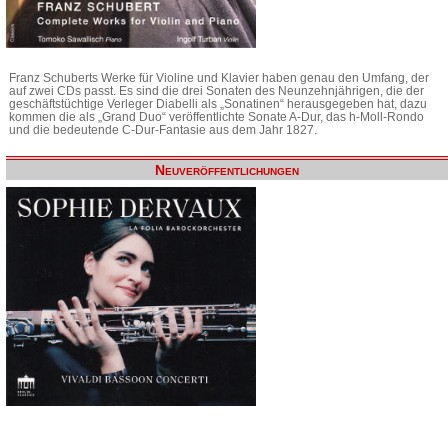
Franz Schuberts Werke für Violine und Klavier haben genau den Umfang, der
auf zwei CDs passt. Es sind die drei Sonaten des Neunzehnjährigen, die der
geschäftstüchtige Verleger Diabelli als „Sonatinen“ herausgegeben hat, dazu
kommen die als „Grand Duo“ veröffentlichte Sonate A-Dur, das h-Moll-Rondo
und die bedeutende C-Dur-Fantasie aus dem Jahr 1827.
Neuveröffentlichungen