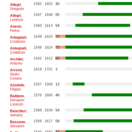
1582
1652
40
Allegri
,
Gregorio
1567
1648
55
Allegri
,
Lorenzo
1560
1614
54
Anerio
,
Felice
1549
1624
72
Antagnati
,
Costanzo
1549
1624
72
Antegnati
,
Costanzo
1542
1612
62
Archilei
,
Antonio
1619
1701
3
Arresti
,
Giulio
Cesare
1557
1569
12
Azzaiolo
,
Filippo
1576
1660
46
Baldano
,
Giovanni
Lorenzo
1568
1634
54
Banchieri
,
Adriano
1558
1617
59
Bassano
,
Giovanni
1540
1587
37