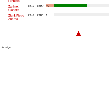
Lucrezia
1517
1590
40
Zarlino
,
Gioseffo
1616
1684
6
Ziani
, Pietro
Andrea
▲
Anzeige