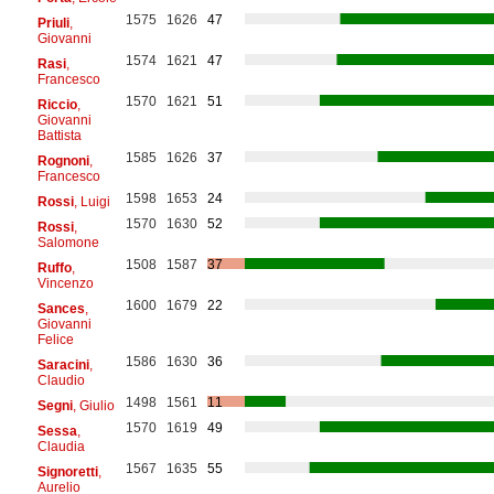
1575
1626
47
Priuli
,
Giovanni
1574
1621
47
Rasi
,
Francesco
1570
1621
51
Riccio
,
Giovanni
Battista
1585
1626
37
Rognoni
,
Francesco
1598
1653
24
Rossi
, Luigi
1570
1630
52
Rossi
,
Salomone
1508
1587
37
Ruffo
,
Vincenzo
1600
1679
22
Sances
,
Giovanni
Felice
1586
1630
36
Saracini
,
Claudio
1498
1561
11
Segni
, Giulio
1570
1619
49
Sessa
,
Claudia
1567
1635
55
Signoretti
,
Aurelio