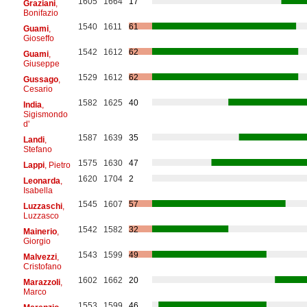
1605
1664
17
Graziani
,
Bonifazio
1540
1611
61
Guami
,
Gioseffo
1542
1612
62
Guami
,
Giuseppe
1529
1612
62
Gussago
,
Cesario
1582
1625
40
India
,
Sigismondo
d'
1587
1639
35
Landi
,
Stefano
1575
1630
47
Lappi
, Pietro
1620
1704
2
Leonarda
,
Isabella
1545
1607
57
Luzzaschi
,
Luzzasco
1542
1582
32
Mainerio
,
Giorgio
1543
1599
49
Malvezzi
,
Cristofano
1602
1662
20
Marazzoli
,
Marco
1553
1599
46