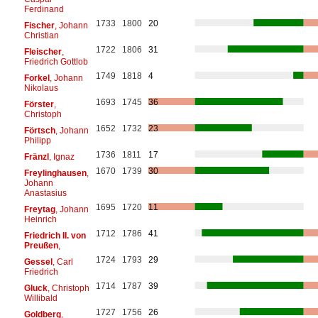
Ferdinand
1733
1800
20
Fischer
, Johann
Christian
1722
1806
31
Fleischer
,
Friedrich Gottlob
1749
1818
4
Forkel
, Johann
Nikolaus
1693
1745
36
Förster
,
Christoph
1652
1732
23
Förtsch
, Johann
Philipp
1736
1811
17
Fränzl
, Ignaz
1670
1739
30
Freylinghausen
,
Johann
Anastasius
1695
1720
11
Freytag
, Johann
Heinrich
1712
1786
41
Friedrich II. von
Preußen
,
1724
1793
29
Gessel
, Carl
Friedrich
1714
1787
39
Gluck
, Christoph
Willibald
1727
1756
26
Goldberg
,