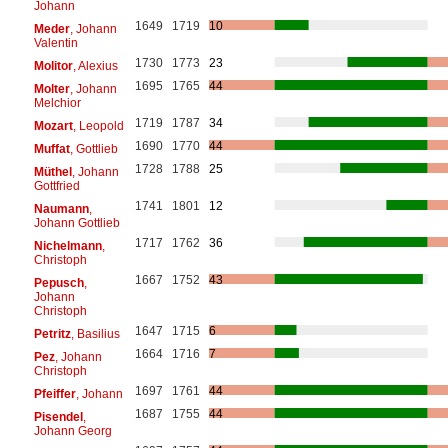
Johann
1649
1719
10
Meder
, Johann
Valentin
1730
1773
23
Molitor
, Alexius
1695
1765
44
Molter
, Johann
Melchior
1719
1787
34
Mozart
, Leopold
1690
1770
44
Muffat
, Gottlieb
1728
1788
25
Müthel
, Johann
Gottfried
1741
1801
12
Naumann
,
Johann Gottlieb
1717
1762
36
Nichelmann
,
Christoph
1667
1752
43
Pepusch
,
Johann
Christoph
1647
1715
6
Petritz
, Basilius
1664
1716
7
Pez
, Johann
Christoph
1697
1761
44
Pfeiffer
, Johann
1687
1755
44
Pisendel
,
Johann Georg