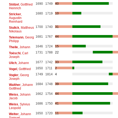
1690
1749
40
Stölzel
, Gottfried
Heinrich
1680
1719
10
Stricker
,
Augustin
Reinhard
1700
1740
31
Stulick
, Mattheus
Nikolaus
1681
1767
44
Telemann
, Georg
Philipp
1646
1724
15
Theile
, Johann
1731
1788
22
Toëschi
, Carl
Joseph
1677
1742
33
Ulich
, Johann
1650
1711
2
Vogel
, Gottfried
1749
1814
4
Vogler
, Georg
Joseph
1684
1748
39
Walther
, Johann
Gottfried
1662
1754
44
Weiss
, Johann
Jacob
1686
1750
41
Weiss
, Sylvius
Leopold
1650
1720
11
Welter
, Johann
Samuel