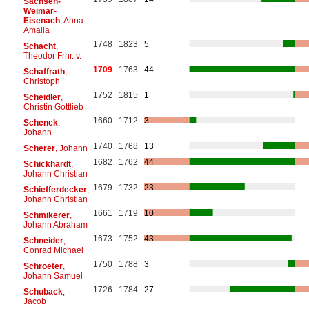
Sachsen-
Weimar-
Eisenach
, Anna
Amalia
1748
1823
5
Schacht
,
Theodor Frhr. v.
1709
1763
44
Schaffrath
,
Christoph
1752
1815
1
Scheidler
,
Christin Gottlieb
1660
1712
3
Schenck
,
Johann
1740
1768
13
Scherer
, Johann
1682
1762
44
Schickhardt
,
Johann Christian
1679
1732
23
Schiefferdecker
,
Johann Christian
1661
1719
10
Schmikerer
,
Johann Abraham
1673
1752
43
Schneider
,
Conrad Michael
1750
1788
3
Schroeter
,
Johann Samuel
1726
1784
27
Schuback
,
Jacob