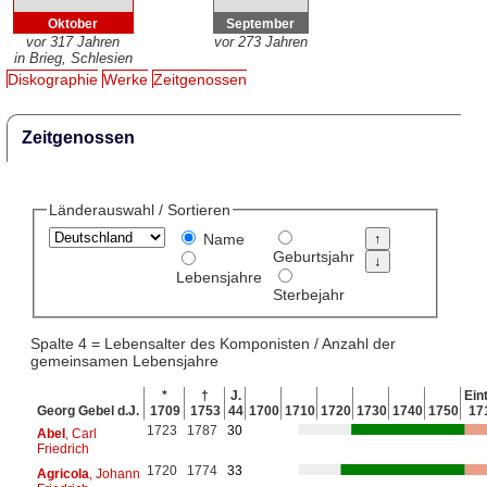
Oktober
September
vor 317 Jahren
vor 273 Jahren
in Brieg, Schlesien
Diskographie
Werke
Zeitgenossen
Zeitgenossen
Länderauswahl / Sortieren
Name
Geburtsjahr
Lebensjahre
Sterbejahr
Spalte 4 = Lebensalter des Komponisten / Anzahl der
gemeinsamen Lebensjahre
*
†
J.
Eint
Georg Gebel d.J.
1709
1753
44
1700
1710
1720
1730
1740
1750
17
1723
1787
30
Abel
, Carl
Friedrich
1720
1774
33
Agricola
, Johann