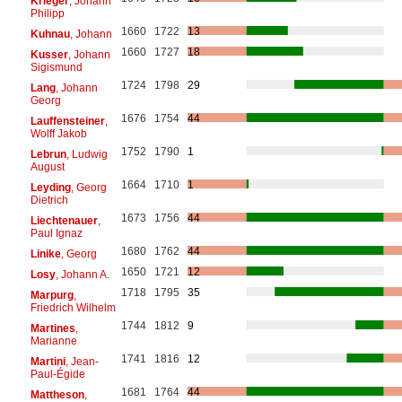
Krieger
, Johann
Philipp
1660
1722
13
Kuhnau
, Johann
1660
1727
18
Kusser
, Johann
Sigismund
1724
1798
29
Lang
, Johann
Georg
1676
1754
44
Lauffensteiner
,
Wolff Jakob
1752
1790
1
Lebrun
, Ludwig
August
1664
1710
1
Leyding
, Georg
Dietrich
1673
1756
44
Liechtenauer
,
Paul Ignaz
1680
1762
44
Linike
, Georg
1650
1721
12
Losy
, Johann A.
1718
1795
35
Marpurg
,
Friedrich Wilhelm
1744
1812
9
Martines
,
Marianne
1741
1816
12
Martini
, Jean-
Paul-Égide
1681
1764
44
Mattheson
,