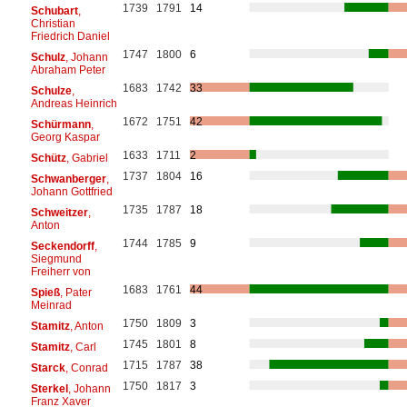
1739
1791
14
Schubart
,
Christian
Friedrich Daniel
1747
1800
6
Schulz
, Johann
Abraham Peter
1683
1742
33
Schulze
,
Andreas Heinrich
1672
1751
42
Schürmann
,
Georg Kaspar
1633
1711
2
Schütz
, Gabriel
1737
1804
16
Schwanberger
,
Johann Gottfried
1735
1787
18
Schweitzer
,
Anton
1744
1785
9
Seckendorff
,
Siegmund
Freiherr von
1683
1761
44
Spieß
, Pater
Meinrad
1750
1809
3
Stamitz
, Anton
1745
1801
8
Stamitz
, Carl
1715
1787
38
Starck
, Conrad
1750
1817
3
Sterkel
, Johann
Franz Xaver