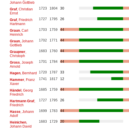
Johann Gottlieb
1723
1804
30
Graf
, Christian
Ernst
1727
1795
26
Graf
, Friedrich
Hartmann
1703
1759
44
Graun
, Carl
Heinrich
1702
1771
44
Graun
, Johann
Gottlieb
1683
1760
44
Graupner
,
Christoph
1701
1784
44
Gross
, Joseph
Arnold
1720
1787
33
Hagen
, Bernhard
1741
1817
12
Hammer
, Franz
Xaver
1685
1759
44
Händel
, Georg
Friedrich
1727
1795
26
Hartmann Graf
,
Friedrich
1699
1783
44
Hasse
, Johann
Adolf
1683
1729
20
Heinichen
,
Johann David