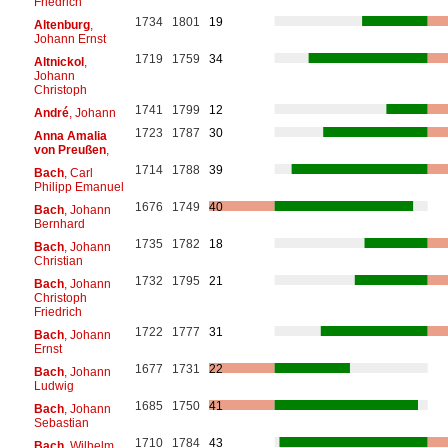
Friedrich
1734
1801
19
Altenburg
,
Johann Ernst
1719
1759
34
Altnickol
,
Johann
Christoph
1741
1799
12
André
, Johann
1723
1787
30
Anna Amalia
von Preußen
,
1714
1788
39
Bach
, Carl
Philipp Emanuel
1676
1749
40
Bach
, Johann
Bernhard
1735
1782
18
Bach
, Johann
Christian
1732
1795
21
Bach
, Johann
Christoph
Friedrich
1722
1777
31
Bach
, Johann
Ernst
1677
1731
22
Bach
, Johann
Ludwig
1685
1750
41
Bach
, Johann
Sebastian
1710
1784
43
Bach
, Wilhelm