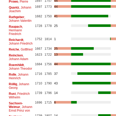
1697
1757
44
Prowo
, Pierre
1697
1773
44
Quantz
, Johann
Joachim
1682
1750
41
Rathgeber
,
Johann Valentin
1728
1778
25
Raupach
,
Hermann
Friedrich
1752
1814
1
Reichardt
,
Johann Friedrich
1667
1734
25
Reiche
, Gottfried
1623
1722
13
Reincken
,
Johann Adam
1684
1756
44
Roemhildt
,
Johann Theodor
1716
1785
37
Rolle
, Johann
Heinrich
1710
1790
43
Röllig
, Johann
Georg
1739
1796
14
Rust
, Friedrich
Wilhelm
1696
1715
6
Sachsen-
Weimar
, Johann
Ernst Prinz von
1739
1807
14