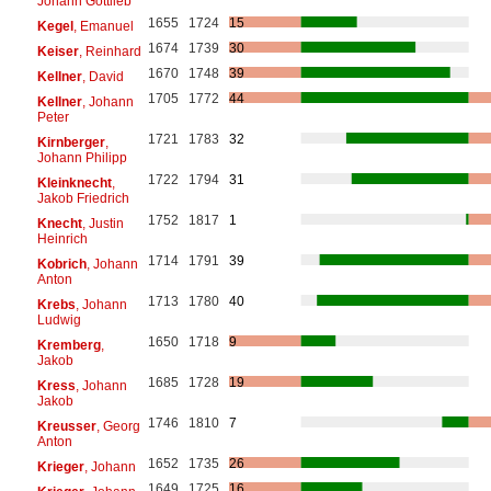
Johann Gottlieb
1655
1724
15
Kegel
, Emanuel
1674
1739
30
Keiser
, Reinhard
1670
1748
39
Kellner
, David
1705
1772
44
Kellner
, Johann
Peter
1721
1783
32
Kirnberger
,
Johann Philipp
1722
1794
31
Kleinknecht
,
Jakob Friedrich
1752
1817
1
Knecht
, Justin
Heinrich
1714
1791
39
Kobrich
, Johann
Anton
1713
1780
40
Krebs
, Johann
Ludwig
1650
1718
9
Kremberg
,
Jakob
1685
1728
19
Kress
, Johann
Jakob
1746
1810
7
Kreusser
, Georg
Anton
1652
1735
26
Krieger
, Johann
1649
1725
16