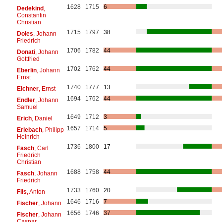
1628
1715
6
Dedekind
,
Constantin
Christian
1715
1797
38
Doles
, Johann
Friedrich
1706
1782
44
Donati
, Johann
Gottfried
1702
1762
44
Eberlin
, Johann
Ernst
1740
1777
13
Eichner
, Ernst
1694
1762
44
Endler
, Johann
Samuel
1649
1712
3
Erich
, Daniel
1657
1714
5
Erlebach
, Philipp
Heinrich
1736
1800
17
Fasch
, Carl
Friedrich
Christian
1688
1758
44
Fasch
, Johann
Friedrich
1733
1760
20
Fils
, Anton
1646
1716
7
Fischer
, Johann
1656
1746
37
Fischer
, Johann
Caspar