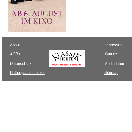
About
Impressum
AGBs
Kontakt
Datenschutz
Mediadaten
Haftungsausschluss
Sitemap