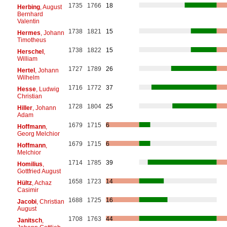
1735
1766
18
Herbing
, August
Bernhard
Valentin
1738
1821
15
Hermes
, Johann
Timotheus
1738
1822
15
Herschel
,
William
1727
1789
26
Hertel
, Johann
Wilhelm
1716
1772
37
Hesse
, Ludwig
Christian
1728
1804
25
Hiller
, Johann
Adam
1679
1715
6
Hoffmann
,
Georg Melchior
1679
1715
6
Hoffmann
,
Melchior
1714
1785
39
Homilius
,
Gottfried August
1658
1723
14
Hültz
, Achaz
Casimir
1688
1725
16
Jacobi
, Christian
August
1708
1763
44
Janitsch
,