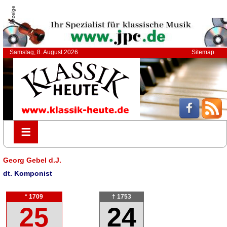
Anzeige
Samstag, 8. August 2026
Sitemap
≡
≡
Georg Gebel d.J.
dt. Komponist
* 1709
† 1753
25
24