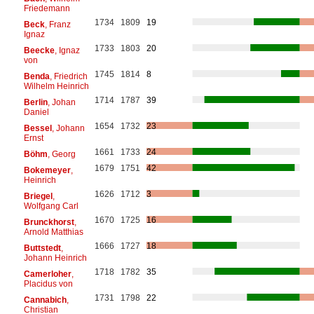
Friedemann
1734
1809
19
Beck
, Franz
Ignaz
1733
1803
20
Beecke
, Ignaz
von
1745
1814
8
Benda
, Friedrich
Wilhelm Heinrich
1714
1787
39
Berlin
, Johan
Daniel
1654
1732
23
Bessel
, Johann
Ernst
1661
1733
24
Böhm
, Georg
1679
1751
42
Bokemeyer
,
Heinrich
1626
1712
3
Briegel
,
Wolfgang Carl
1670
1725
16
Brunckhorst
,
Arnold Matthias
1666
1727
18
Buttstedt
,
Johann Heinrich
1718
1782
35
Camerloher
,
Placidus von
1731
1798
22
Cannabich
,
Christian