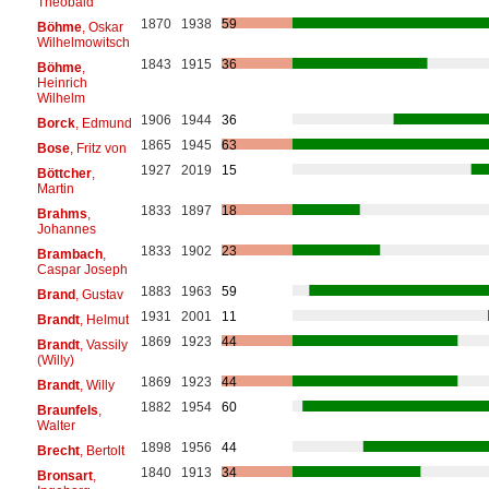
Theobald
1870
1938
59
Böhme
, Oskar
Wilhelmowitsch
1843
1915
36
Böhme
,
Heinrich
Wilhelm
1906
1944
36
Borck
, Edmund
1865
1945
63
Bose
, Fritz von
1927
2019
15
Böttcher
,
Martin
1833
1897
18
Brahms
,
Johannes
1833
1902
23
Brambach
,
Caspar Joseph
1883
1963
59
Brand
, Gustav
1931
2001
11
Brandt
, Helmut
1869
1923
44
Brandt
, Vassily
(Willy)
1869
1923
44
Brandt
, Willy
1882
1954
60
Braunfels
,
Walter
1898
1956
44
Brecht
, Bertolt
1840
1913
34
Bronsart
,