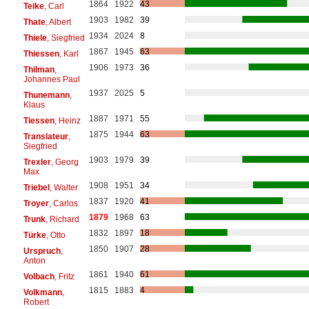
1864
1922
43
Teike
, Carl
1903
1982
39
Thate
, Albert
1934
2024
8
Thiele
, Siegfried
1867
1945
63
Thiessen
, Karl
1906
1973
36
Thilman
,
Johannes Paul
1937
2025
5
Thunemann
,
Klaus
1887
1971
55
Tiessen
, Heinz
1875
1944
63
Translateur
,
Siegfried
1903
1979
39
Trexler
, Georg
Max
1908
1951
34
Triebel
, Walter
1837
1920
41
Troyer
, Carlos
1879
1968
63
Trunk
, Richard
1832
1897
18
Türke
, Otto
1850
1907
28
Urspruch
,
Anton
1861
1940
61
Volbach
, Fritz
1815
1883
4
Volkmann
,
Robert