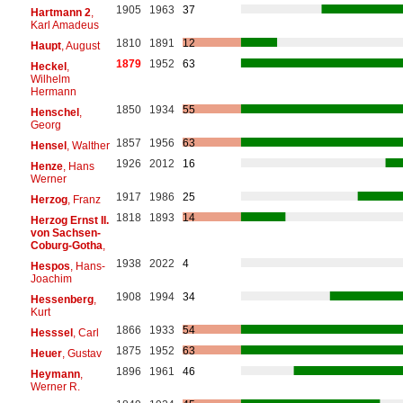
1905
1963
37
Hartmann 2
,
Karl Amadeus
1810
1891
12
Haupt
, August
1879
1952
63
Heckel
,
Wilhelm
Hermann
1850
1934
55
Henschel
,
Georg
1857
1956
63
Hensel
, Walther
1926
2012
16
Henze
, Hans
Werner
1917
1986
25
Herzog
, Franz
1818
1893
14
Herzog Ernst II.
von Sachsen-
Coburg-Gotha
,
1938
2022
4
Hespos
, Hans-
Joachim
1908
1994
34
Hessenberg
,
Kurt
1866
1933
54
Hesssel
, Carl
1875
1952
63
Heuer
, Gustav
1896
1961
46
Heymann
,
Werner R.