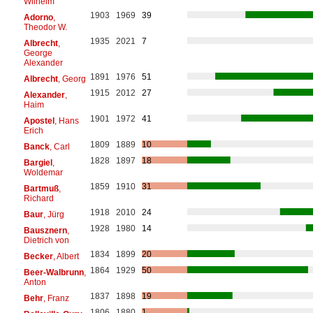
Wilhelm
1903
1969
39
Adorno
,
Theodor W.
1935
2021
7
Albrecht
,
George
Alexander
1891
1976
51
Albrecht
, Georg
1915
2012
27
Alexander
,
Haim
1901
1972
41
Apostel
, Hans
Erich
1809
1889
10
Banck
, Carl
1828
1897
18
Bargiel
,
Woldemar
1859
1910
31
Bartmuß
,
Richard
1918
2010
24
Baur
, Jürg
1928
1980
14
Bausznern
,
Dietrich von
1834
1899
20
Becker
, Albert
1864
1929
50
Beer-Walbrunn
,
Anton
1837
1898
19
Behr
, Franz
1806
1880
1