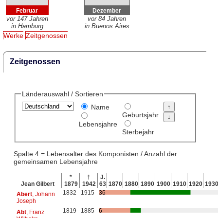
Februar
Dezember
vor 147 Jahren
vor 84 Jahren
in Hamburg
in Buenos Aires
Werke
Zeitgenossen
Zeitgenossen
Länderauswahl / Sortieren
Name
Geburtsjahr
Lebensjahre
Sterbejahr
Spalte 4 = Lebensalter des Komponisten / Anzahl der
gemeinsamen Lebensjahre
*
†
J.
Jean Gilbert
1879
1942
63
1870
1880
1890
1900
1910
1920
193
1832
1915
36
Abert
, Johann
Joseph
1819
1885
6
Abt
, Franz