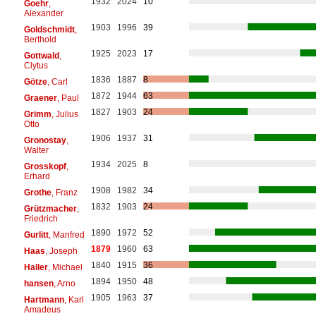
1932
2024
10
Goehr
,
Alexander
1903
1996
39
Goldschmidt
,
Berthold
1925
2023
17
Gottwald
,
Clytus
1836
1887
8
Götze
, Carl
1872
1944
63
Graener
, Paul
1827
1903
24
Grimm
, Julius
Otto
1906
1937
31
Gronostay
,
Walter
1934
2025
8
Grosskopf
,
Erhard
1908
1982
34
Grothe
, Franz
1832
1903
24
Grützmacher
,
Friedrich
1890
1972
52
Gurlitt
, Manfred
1879
1960
63
Haas
, Joseph
1840
1915
36
Haller
, Michael
1894
1950
48
hansen
, Arno
1905
1963
37
Hartmann
, Karl
Amadeus