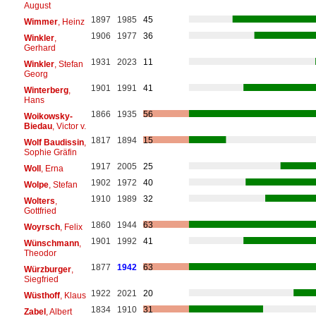
August
1897
1985
45
Wimmer
, Heinz
1906
1977
36
Winkler
,
Gerhard
1931
2023
11
Winkler
, Stefan
Georg
1901
1991
41
Winterberg
,
Hans
1866
1935
56
Woikowsky-
Biedau
, Victor v.
1817
1894
15
Wolf Baudissin
,
Sophie Gräfin
1917
2005
25
Woll
, Erna
1902
1972
40
Wolpe
, Stefan
1910
1989
32
Wolters
,
Gottfried
1860
1944
63
Woyrsch
, Felix
1901
1992
41
Wünschmann
,
Theodor
1877
1942
63
Würzburger
,
Siegfried
1922
2021
20
Wüsthoff
, Klaus
1834
1910
31
Zabel
, Albert