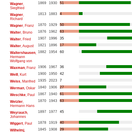
1869
1930
51
Wagner
,
Siegfried
1813
1883
4
Wagner
,
Richard
1870
1929
50
Wagner
, Franz
1876
1962
63
Walter
, Bruno
1907
1996
35
Walter
, Fried
1821
1896
17
Walter
, August
1882
1954
60
Waltershausen
,
Hermann
Wolfgang von
1906
1967
36
Waxman
, Franz
1900
1950
42
Weill
, Kurt
1935
2023
7
Weiss
, Manfred
1840
1906
27
Werman
, Oskar
1867
1940
61
Weschke
, Paul
1870
1943
63
Wetzler
,
Hermann Hans
1897
1977
45
Weyrauch
,
Johannes
1878
1919
40
Wiggert
, Paul
1845
1908
29
Wilhelmj
,