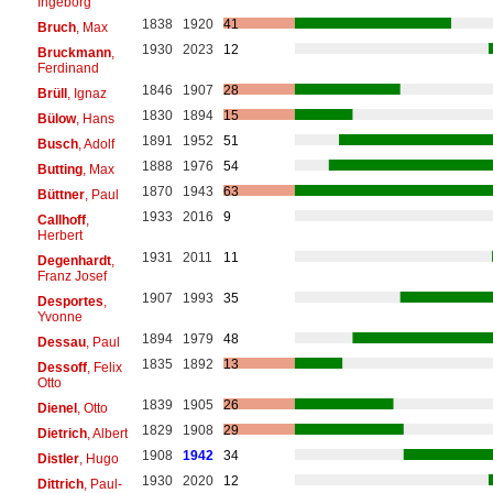
Ingeborg
1838
1920
41
Bruch
, Max
1930
2023
12
Bruckmann
,
Ferdinand
1846
1907
28
Brüll
, Ignaz
1830
1894
15
Bülow
, Hans
1891
1952
51
Busch
, Adolf
1888
1976
54
Butting
, Max
1870
1943
63
Büttner
, Paul
1933
2016
9
Callhoff
,
Herbert
1931
2011
11
Degenhardt
,
Franz Josef
1907
1993
35
Desportes
,
Yvonne
1894
1979
48
Dessau
, Paul
1835
1892
13
Dessoff
, Felix
Otto
1839
1905
26
Dienel
, Otto
1829
1908
29
Dietrich
, Albert
1908
1942
34
Distler
, Hugo
1930
2020
12
Dittrich
, Paul-