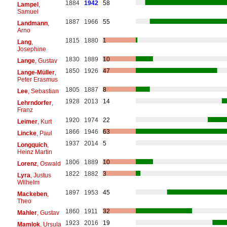
1884
1942
58
Lampel
,
Samuel
1887
1966
55
Landmann
,
Arno
1815
1880
1
Lang
,
Josephine
1830
1889
10
Lange
, Gustav
1850
1926
47
Lange-Müller
,
Peter Erasmus
1805
1887
8
Lee
, Sebastian
1928
2013
14
Lehrndorfer
,
Franz
1920
1974
22
Leimer
, Kurt
1866
1946
63
Lincke
, Paul
1937
2014
5
Longquich
,
Heinz Martin
1806
1889
10
Lorenz
, Oswald
1822
1882
3
Lyra
, Justus
Wilhelm
1897
1953
45
Mackeben
,
Theo
1860
1911
32
Mahler
, Gustav
1923
2016
19
Mamlok
, Ursula