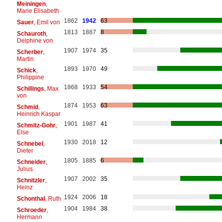
Meiningen
,
Marie Elisabeth
1862
1942
63
Sauer
, Emil von
1813
1887
8
Schauroth
,
Delphine von
1907
1974
35
Scherber
,
Martin
1893
1970
49
Schick
,
Philippine
1868
1933
54
Schillings
, Max
von
1874
1953
63
Schmid
,
Heinrich Kaspar
1901
1987
41
Schmitz-Gohr
,
Else
1930
2018
12
Schnebel
,
Dieter
1805
1885
6
Schneider
,
Julius
1907
2002
35
Schnitzler
,
Heinz
1924
2006
18
Schonthal
, Ruth
1904
1984
38
Schroeder
,
Hermann