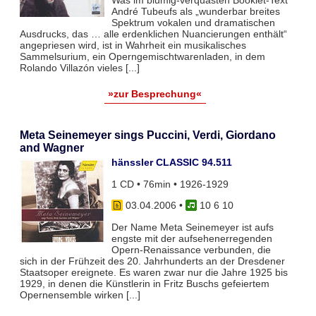
Was im blumig-verquasten Booklet-Text
André Tubeufs als „wunderbar breites
Spektrum vokalen und dramatischen
Ausdrucks, das … alle erdenklichen Nuancierungen enthält“
angepriesen wird, ist in Wahrheit ein musikalisches
Sammelsurium, ein Operngemischtwarenladen, in dem
Rolando Villazón vieles [...]
»zur Besprechung«
Meta Seinemeyer sings Puccini, Verdi, Giordano
and Wagner
hänssler CLASSIC 94.511
1 CD • 76min • 1926-1929
03.04.2006
•
10 6 10
Der Name Meta Seinemeyer ist aufs
engste mit der aufsehenerregenden
Opern-Renaissance verbunden, die
sich in der Frühzeit des 20. Jahrhunderts an der Dresdener
Staatsoper ereignete. Es waren zwar nur die Jahre 1925 bis
1929, in denen die Künstlerin in Fritz Buschs gefeiertem
Opernensemble wirken [...]