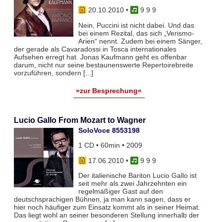
20.10.2010
•
9 9 9
Nein, Puccini ist nicht dabei. Und das
bei einem Rezital, das sich „Verismo-
Arien“ nennt. Zudem bei einem Sänger,
der gerade als Cavaradossi in Tosca internationales
Aufsehen erregt hat. Jonas Kaufmann geht es offenbar
darum, nicht nur seine bestaunenswerte Repertoirebreite
vorzuführen, sondern [...]
»zur Besprechung«
Lucio Gallo From Mozart to Wagner
SoloVoce 8553198
1 CD • 60min • 2009
17.06.2010
•
9 9 9
Der italienische Bariton Lucio Gallo ist
seit mehr als zwei Jahrzehnten ein
regelmäßiger Gast auf den
deutschsprachigen Bühnen, ja man kann sagen, dass er
hier noch häufiger zum Einsatz kommt als in seiner Heimat.
Das liegt wohl an seiner besonderen Stellung innerhalb der