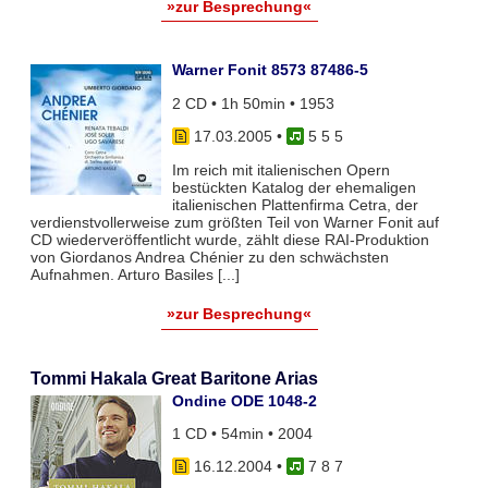
»zur Besprechung«
Warner Fonit 8573 87486-5
2 CD • 1h 50min • 1953
17.03.2005
•
5 5 5
Im reich mit italienischen Opern
bestückten Katalog der ehemaligen
italienischen Plattenfirma Cetra, der
verdienstvollerweise zum größten Teil von Warner Fonit auf
CD wiederveröffentlicht wurde, zählt diese RAI-Produktion
von Giordanos Andrea Chénier zu den schwächsten
Aufnahmen. Arturo Basiles [...]
»zur Besprechung«
Tommi Hakala Great Baritone Arias
Ondine ODE 1048-2
1 CD • 54min • 2004
16.12.2004
•
7 8 7