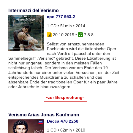
Intermezzi del Verismo
cpo 777 953-2
1 CD • 51min • 2014
20.10.2015
•
7 8 8
Selbst von ernstzunehmenden
Fachleuten wird die italienische Oper
nach Verdi oft pauschal unter den
Sammelbegriff „Verismo“ gebracht. Diese Etikettierung ist
nicht nur ungenau, sondern in den meisten Fällen
schlichtweg falsch. Der Verismo war am Ende des 19.
Jahrhunderts nur einer unter vielen Versuchen, ein der Zeit
entsprechendes Musikdrama zu schaffen und das
absehbare Ende der traditionellen Oper für ein paar Jahre
oder Jahrzehnte hinauszuzögern.
»zur Besprechung«
Verismo Arias Jonas Kaufmann
Decca 478 2258
1 CD • 62min • 2010