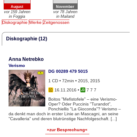
August
November
vor 159 Jahren
vor 78 Jahren
in Foggia
in Mailand
Diskographie
Werke
Zeitgenossen
Diskographie (12)
Anna Netrebko
Verismo
DG 00289 479 5015
1 CD • 72min • 2015, 2015
16.11.2016
•
7 7 7
Boitos "Mefistofele" – eine Verismo-
Oper? Oder Puccinis "Turandot",
Ponchiellis "La Gioconda"? Verismo –
da denkt man doch in erster Linie an Mascagni, an seine
"Cavalleria" und deren blutrünstige Nachfolgeschaft. [...]
»zur Besprechung«