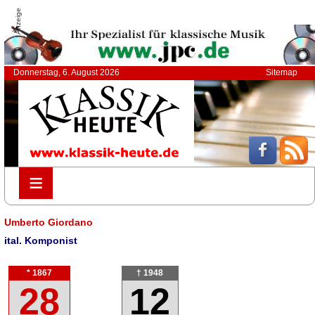
Anzeige
Donnerstag, 6. August 2026
Sitemap
≡
≡
Umberto Giordano
ital. Komponist
* 1867
† 1948
28
12