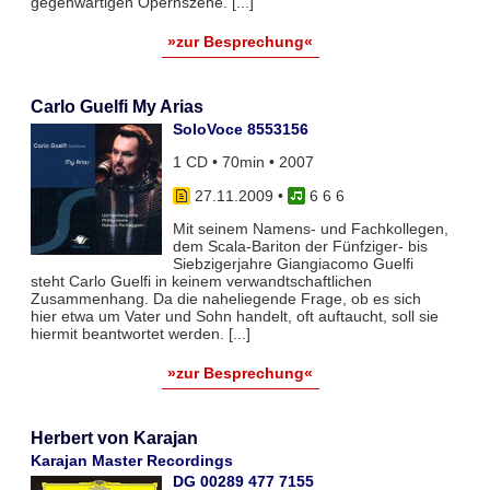
gegenwärtigen Opernszene. [...]
»zur Besprechung«
Carlo Guelfi My Arias
SoloVoce 8553156
1 CD • 70min • 2007
27.11.2009
•
6 6 6
Mit seinem Namens- und Fachkollegen,
dem Scala-Bariton der Fünfziger- bis
Siebzigerjahre Giangiacomo Guelfi
steht Carlo Guelfi in keinem verwandtschaftlichen
Zusammenhang. Da die naheliegende Frage, ob es sich
hier etwa um Vater und Sohn handelt, oft auftaucht, soll sie
hiermit beantwortet werden. [...]
»zur Besprechung«
Herbert von Karajan
Karajan Master Recordings
DG 00289 477 7155