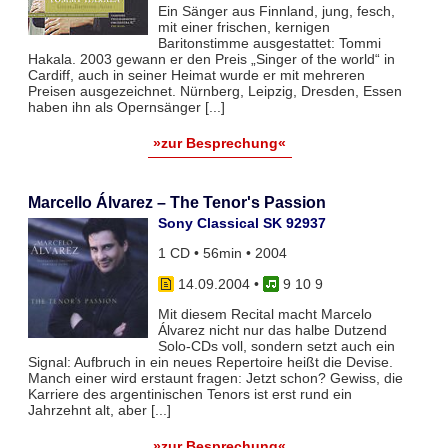
Ein Sänger aus Finnland, jung, fesch,
mit einer frischen, kernigen
Baritonstimme ausgestattet: Tommi
Hakala. 2003 gewann er den Preis „Singer of the world“ in
Cardiff, auch in seiner Heimat wurde er mit mehreren
Preisen ausgezeichnet. Nürnberg, Leipzig, Dresden, Essen
haben ihn als Opernsänger [...]
»zur Besprechung«
Marcello Álvarez – The Tenor's Passion
Sony Classical SK 92937
1 CD • 56min • 2004
14.09.2004
•
9 10 9
Mit diesem Recital macht Marcelo
Álvarez nicht nur das halbe Dutzend
Solo-CDs voll, sondern setzt auch ein
Signal: Aufbruch in ein neues Repertoire heißt die Devise.
Manch einer wird erstaunt fragen: Jetzt schon? Gewiss, die
Karriere des argentinischen Tenors ist erst rund ein
Jahrzehnt alt, aber [...]
»zur Besprechung«