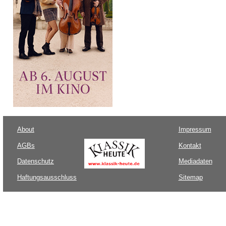
About
Impressum
AGBs
Kontakt
Datenschutz
Mediadaten
Haftungsausschluss
Sitemap