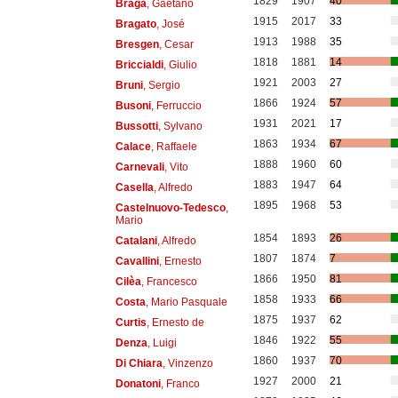
1829
1907
40
Braga
, Gaetano
1915
2017
33
Bragato
, José
1913
1988
35
Bresgen
, Cesar
1818
1881
14
Briccialdi
, Giulio
1921
2003
27
Bruni
, Sergio
1866
1924
57
Busoni
, Ferruccio
1931
2021
17
Bussotti
, Sylvano
1863
1934
67
Calace
, Raffaele
1888
1960
60
Carnevali
, Vito
1883
1947
64
Casella
, Alfredo
1895
1968
53
Castelnuovo-Tedesco
,
Mario
1854
1893
26
Catalani
, Alfredo
1807
1874
7
Cavallini
, Ernesto
1866
1950
81
Cilèa
, Francesco
1858
1933
66
Costa
, Mario Pasquale
1875
1937
62
Curtis
, Ernesto de
1846
1922
55
Denza
, Luigi
1860
1937
70
Di Chiara
, Vinzenzo
1927
2000
21
Donatoni
, Franco