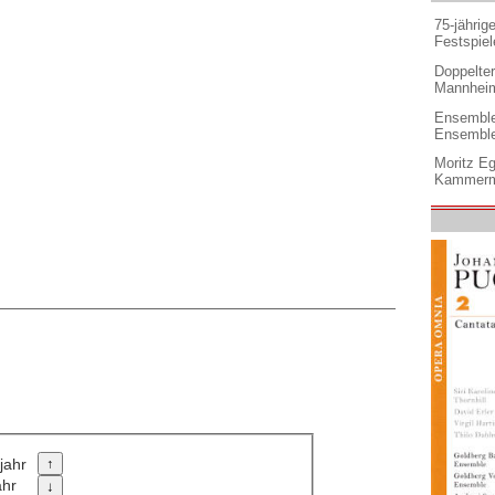
75-jährig
Festspiel
Doppelter 
Mannheim
Ensemble
Ensembl
Moritz Eg
Kammermu
jahr
ahr