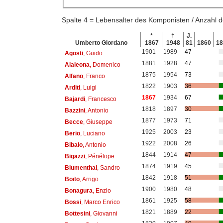
Spalte 4 = Lebensalter des Komponisten / Anzahl
*
†
J.
Umberto Giordano
1867
1948
81
1860
1
1901
1989
47
Agosti
, Guido
1881
1928
47
Alaleona
, Domenico
1875
1954
73
Alfano
, Franco
1822
1903
36
Arditi
, Luigi
1867
1934
67
Bajardi
, Francesco
1818
1897
30
Bazzini
, Antonio
1877
1973
71
Becce
, Giuseppe
1925
2003
23
Berio
, Luciano
1922
2008
26
Bibalo
, Antonio
1844
1914
47
Bigazzi
, Pénélope
1874
1919
45
Blumenthal
, Sandro
1842
1918
51
Boïto
, Arrigo
1900
1980
48
Bonagura
, Enzio
1861
1925
58
Bossi
, Marco Enrico
1821
1889
22
Bottesini
, Giovanni