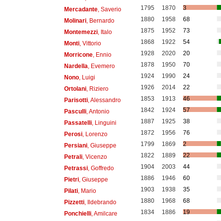
1795
1870
3
Mercadante
, Saverio
1880
1958
68
Molinari
, Bernardo
1875
1952
73
Montemezzi
, Italo
1868
1922
54
Monti
, Vittorio
1928
2020
20
Morricone
, Ennio
1878
1950
70
Nardella
, Evemero
1924
1990
24
Nono
, Luigi
1926
2014
22
Ortolani
, Riziero
1853
1913
46
Parisotti
, Alessandro
1842
1924
57
Pasculli
, Antonio
1887
1925
38
Passatelli
, Linguini
1872
1956
76
Perosi
, Lorenzo
1799
1869
2
Persiani
, Giuseppe
1822
1889
22
Petrali
, Vicenzo
1904
2003
44
Petrassi
, Goffredo
1886
1946
60
Pietri
, Giuseppe
1903
1938
35
Pilati
, Mario
1880
1968
68
Pizzetti
, Ildebrando
1834
1886
19
Ponchielli
, Amilcare