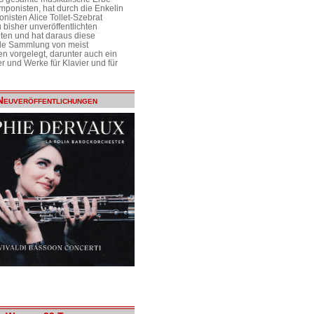
mponisten, hat durch die Enkelin
nisten Alice Tollet-Szebrat
 bisher unveröffentlichten
ten und hat daraus diese
de Sammlung von meist
n vorgelegt, darunter auch ein
r und Werke für Klavier und für
Neuveröffentlichungen