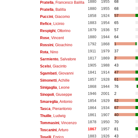
1880
1955
68
Pratella
, Francesco Balilla
1880
1955
68
Pratella
, Balilla
1858
1924
57
Puccini
, Giacomo
1883
1954
65
Refice
, Licinio
1879
1936
57
Respighi
, Ottorino
1880
1944
64
Rose
, Vincent
1792
1868
1
Rossini
, Gioachino
1911
1979
37
Rota
, Nino
1817
1869
2
Sarmiento
, Salvatore
1905
1988
43
Scelsi
, Giacinto
1841
1914
47
Sgambati
, Giovanni
1857
1928
61
Simonetti
, Achille
1868
1944
76
Sinigaglia
, Leone
1946
2001
2
Sinopoli
, Giuseppe
1854
1929
62
Smareglia
, Antonio
1864
1934
67
Tasca
, Pierantonio
1861
1907
40
Thuille
, Ludwig
1878
1950
70
Tommasini
, Vincenzo
1867
1957
81
Toscanini
, Arturo
1883
1926
43
Toselli
, Enrico