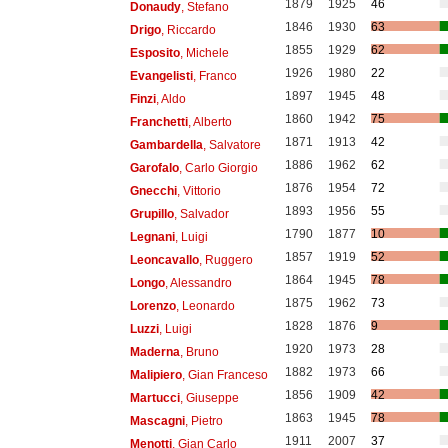
1879
1925
46
Donaudy
, Stefano
1846
1930
63
Drigo
, Riccardo
1855
1929
62
Esposito
, Michele
1926
1980
22
Evangelisti
, Franco
1897
1945
48
Finzi
, Aldo
1860
1942
75
Franchetti
, Alberto
1871
1913
42
Gambardella
, Salvatore
1886
1962
62
Garofalo
, Carlo Giorgio
1876
1954
72
Gnecchi
, Vittorio
1893
1956
55
Grupillo
, Salvador
1790
1877
10
Legnani
, Luigi
1857
1919
52
Leoncavallo
, Ruggero
1864
1945
78
Longo
, Alessandro
1875
1962
73
Lorenzo
, Leonardo
1828
1876
9
Luzzi
, Luigi
1920
1973
28
Maderna
, Bruno
1882
1973
66
Malipiero
, Gian Franceso
1856
1909
42
Martucci
, Giuseppe
1863
1945
78
Mascagni
, Pietro
1911
2007
37
Menotti
, Gian Carlo