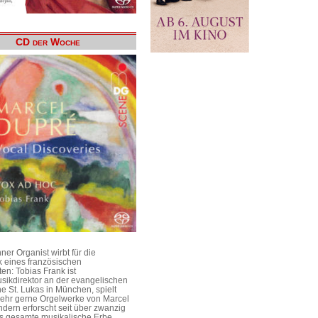
CD der Woche
er Organist wirbt für die
 eines französischen
en: Tobias Frank ist
sikdirektor an der evangelischen
he St. Lukas in München, spielt
 sehr gerne Orgelwerke von Marcel
dern erforscht seit über zwanzig
s gesamte musikalische Erbe