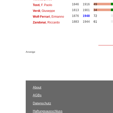
1846
1916
49
Tosti
, F. Paolo
1813
1901
34
Verdi
, Giuseppe
1876
1948
72
Wolf-Ferrari
, Ermanno
1883
1944
61
Zandonai
, Riccardo
Anzeige
About
AGBs
Datenschutz
Haftungsausschluss