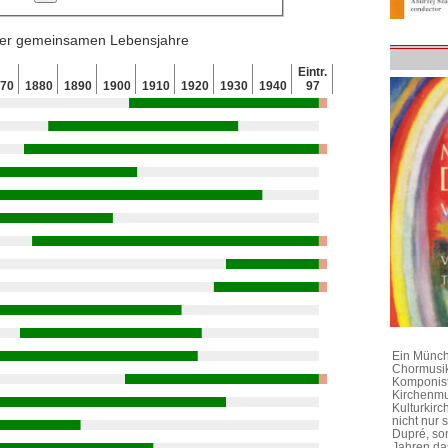
 der gemeinsamen Lebensjahre
Eintr.
870
1880
1890
1900
1910
1920
1930
1940
97
Ein Münchn
Chormusik
Komponist
Kirchenmu
Kulturkirc
nicht nur
Dupré, son
Jahren da