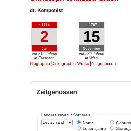
dt. Komponist
* 1714
† 1787
2
15
Juli
November
vor 312 Jahren
vor 239 Jahren
in Erasbach
in Wien
Biographie
Diskographie
Werke
Zeitgenossen
Zeitgenossen
Länderauswahl / Sortieren
Name
Geburts
Lebensjahre
Sterbej