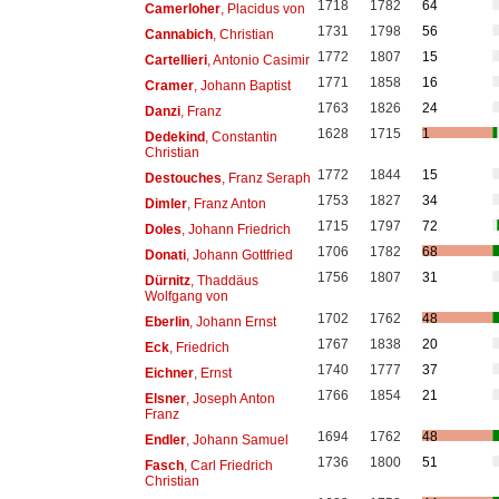
1718
1782
64
Camerloher
, Placidus von
1731
1798
56
Cannabich
, Christian
1772
1807
15
Cartellieri
, Antonio Casimir
1771
1858
16
Cramer
, Johann Baptist
1763
1826
24
Danzi
, Franz
1628
1715
1
Dedekind
, Constantin
Christian
1772
1844
15
Destouches
, Franz Seraph
1753
1827
34
Dimler
, Franz Anton
1715
1797
72
Doles
, Johann Friedrich
1706
1782
68
Donati
, Johann Gottfried
1756
1807
31
Dürnitz
, Thaddäus
Wolfgang von
1702
1762
48
Eberlin
, Johann Ernst
1767
1838
20
Eck
, Friedrich
1740
1777
37
Eichner
, Ernst
1766
1854
21
Elsner
, Joseph Anton
Franz
1694
1762
48
Endler
, Johann Samuel
1736
1800
51
Fasch
, Carl Friedrich
Christian