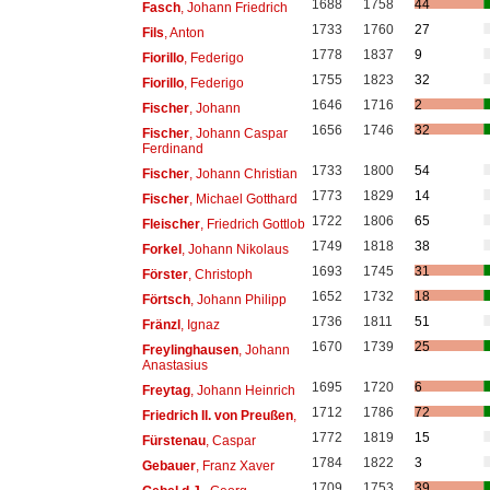
1688
1758
44
Fasch
, Johann Friedrich
1733
1760
27
Fils
, Anton
1778
1837
9
Fiorillo
, Federigo
1755
1823
32
Fiorillo
, Federigo
1646
1716
2
Fischer
, Johann
1656
1746
32
Fischer
, Johann Caspar
Ferdinand
1733
1800
54
Fischer
, Johann Christian
1773
1829
14
Fischer
, Michael Gotthard
1722
1806
65
Fleischer
, Friedrich Gottlob
1749
1818
38
Forkel
, Johann Nikolaus
1693
1745
31
Förster
, Christoph
1652
1732
18
Förtsch
, Johann Philipp
1736
1811
51
Fränzl
, Ignaz
1670
1739
25
Freylinghausen
, Johann
Anastasius
1695
1720
6
Freytag
, Johann Heinrich
1712
1786
72
Friedrich II. von Preußen
,
1772
1819
15
Fürstenau
, Caspar
1784
1822
3
Gebauer
, Franz Xaver
1709
1753
39