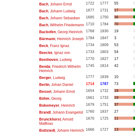
1722
1777
55
Bach
, Johann Ernst
1677
1731
17
Bach
, Johann Ludwig
1685
1750
36
Bach
, Johann Sebastian
1710
1784
70
Bach
, Wilhelm Friedemann
1768
1830
19
Backofen
, Georg Heinrich
1784
1847
3
Bärmann
, Heinrich Joseph
1734
1809
53
Beck
, Franz Ignaz
1733
1803
54
Beecke
, Ignaz von
1770
1827
17
Beethoven
, Ludwig
1745
1814
42
Benda
, Friedrich Wilhelm
Heinrich
1777
1839
10
Berger
, Ludwig
1714
1787
73
Berlin
, Johan Daniel
1654
1732
18
Bessel
, Johann Ernst
1661
1733
19
Böhm
, Georg
1679
1751
37
Bokemeyer
, Heinrich
1760
1837
27
Brandl
, Johann Evangelist
1670
1725
11
Brunckhorst
, Arnold
Matthias
1666
1727
13
Buttstedt
, Johann Heinrich