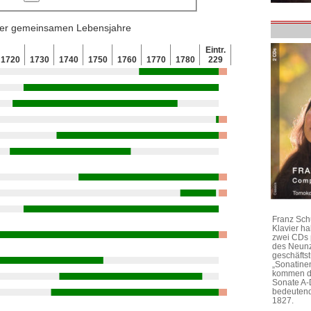
 der gemeinsamen Lebensjahre
Eintr.
1720
1730
1740
1750
1760
1770
1780
229
Franz Sch
Klavier h
zwei CDs 
des Neunz
geschäftst
„Sonatine
kommen di
Sonate A-
bedeutend
1827.