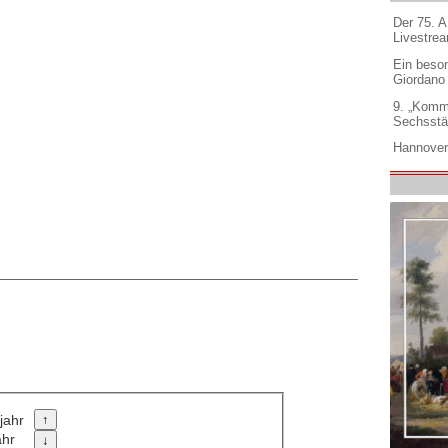
Der 75. 
Livestre
Ein beso
Giordano
9. „Komm
Sechsstä
Hannover
jahr
ahr