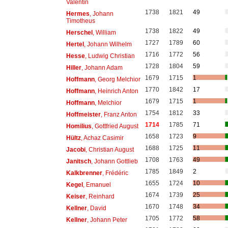
Valentin
1738
1821
49
Hermes
, Johann
Timotheus
1738
1822
49
Herschel
, William
1727
1789
60
Hertel
, Johann Wilhelm
1716
1772
56
Hesse
, Ludwig Christian
1728
1804
59
Hiller
, Johann Adam
1679
1715
1
Hoffmann
, Georg Melchior
1770
1842
17
Hoffmann
, Heinrich Anton
1679
1715
1
Hoffmann
, Melchior
1754
1812
33
Hoffmeister
, Franz Anton
1714
1785
71
Homilius
, Gottfried August
1658
1723
9
Hültz
, Achaz Casimir
1688
1725
11
Jacobi
, Christian August
1708
1763
49
Janitsch
, Johann Gottlieb
1785
1849
2
Kalkbrenner
, Frédéric
1655
1724
10
Kegel
, Emanuel
1674
1739
25
Keiser
, Reinhard
1670
1748
34
Kellner
, David
1705
1772
58
Kellner
, Johann Peter