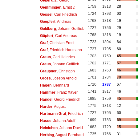
Gebel d.J.
, Georg
1759
1813
28
Gemmingen
, Ernst v.
1724
1793
63
Gessel
, Carl Friedrich
1768
1818
19
Goepfert
, Andreas
1727
1756
29
Goldberg
, Johann Gottlieb
1768
1818
19
Göpfert
, Carl Andreas
1723
1804
64
Graf
, Christian Ernst
1727
1795
60
Graf
, Friedrich Hartmann
1703
1759
45
Graun
, Carl Heinrich
1702
1771
57
Graun
, Johann Gottlieb
1683
1760
46
Graupner
, Christoph
1701
1784
70
Gross
, Joseph Arnold
1720
1787
67
Hagen
, Bernhard
1741
1817
46
Hammer
, Franz Xaver
1685
1759
45
Händel
, Georg Friedrich
1775
1813
12
Harder
, August
1727
1795
60
Hartmann Graf
, Friedrich
1699
1783
69
Hasse
, Johann Adolf
1683
1729
15
Heinichen
, Johann David
1735
1766
31
Herbing
, August Bernhard