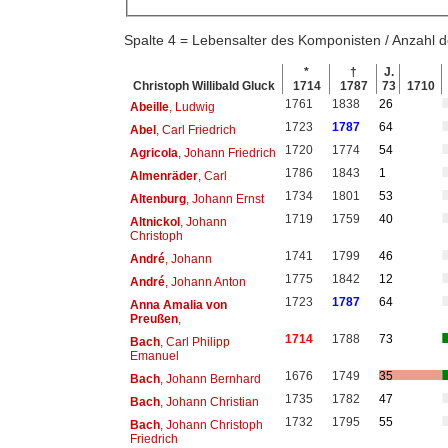
Spalte 4 = Lebensalter des Komponisten / Anzahl
*
†
J.
Christoph Willibald Gluck
1714
1787
73
1710
1761
1838
26
Abeille
, Ludwig
1723
1787
64
Abel
, Carl Friedrich
1720
1774
54
Agricola
, Johann Friedrich
1786
1843
1
Almenräder
, Carl
1734
1801
53
Altenburg
, Johann Ernst
1719
1759
40
Altnickol
, Johann
Christoph
1741
1799
46
André
, Johann
1775
1842
12
André
, Johann Anton
1723
1787
64
Anna Amalia von
Preußen
,
1714
1788
73
Bach
, Carl Philipp
Emanuel
1676
1749
35
Bach
, Johann Bernhard
1735
1782
47
Bach
, Johann Christian
1732
1795
55
Bach
, Johann Christoph
Friedrich