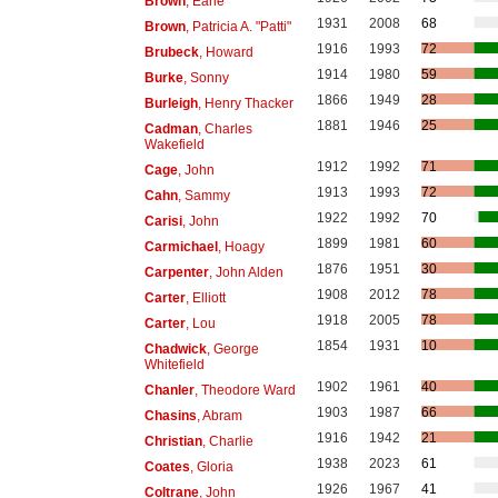
Brown
, Earle
1931
2008
68
Brown
, Patricia A. "Patti"
1916
1993
72
Brubeck
, Howard
1914
1980
59
Burke
, Sonny
1866
1949
28
Burleigh
, Henry Thacker
1881
1946
25
Cadman
, Charles
Wakefield
1912
1992
71
Cage
, John
1913
1993
72
Cahn
, Sammy
1922
1992
70
Carisi
, John
1899
1981
60
Carmichael
, Hoagy
1876
1951
30
Carpenter
, John Alden
1908
2012
78
Carter
, Elliott
1918
2005
78
Carter
, Lou
1854
1931
10
Chadwick
, George
Whitefield
1902
1961
40
Chanler
, Theodore Ward
1903
1987
66
Chasins
, Abram
1916
1942
21
Christian
, Charlie
1938
2023
61
Coates
, Gloria
1926
1967
41
Coltrane
, John