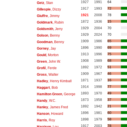
1927
1991
64
Getz
, Stan
1917
1993
72
Gillespie
, Dizzy
1921
2008
78
Giuffre
, Jimmy
1872
1936
15
Goldmark
, Rubin
1929
2004
70
Goldsmith
, Jerry
1929
2024
70
Golson
, Benny
1909
1986
65
Goodman
, Benny
1896
1990
69
Gorney
, Jay
1913
1996
75
Gould
, Morton
1908
1989
68
Green
, John W.
1892
1972
51
Grofé
, Ferde
1909
1967
46
Gross
, Walter
1871
1937
16
Hadley
, Henry Kimball
1914
1998
77
Haggart
, Bob
1893
1970
49
Hamilton Green
, George
1873
1958
37
Handy
, W.C.
1892
1942
21
Hanley
, James Fred
1896
1981
60
Hanson
, Howard
1898
1979
58
Harris
, Roy
1917
2003
78
Harrison
, Lou