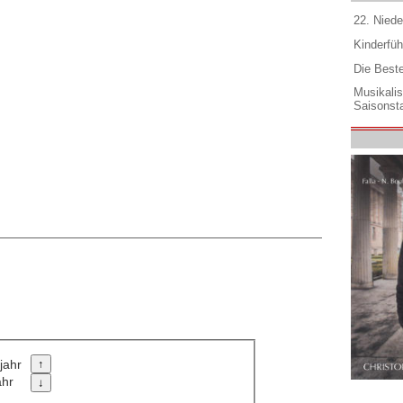
22. Niede
Kinderfüh
Die Best
Musikali
Saisonsta
jahr
ahr