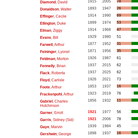
1915
2005
78
Diamond
, David
1893
1947
26
Donaldson
, Walter
1914
1990
69
Effinger
, Cecile
1899
1974
53
Ellington
, Duke
1914
1968
47
Elman
, Ziggy
1929
1980
51
Evans
, Bill
1877
1952
31
Farwell
, Arthur
1871
1956
35
Feininger
, Lyonel
1926
1987
61
Feldman
, Morton
1937
2015
62
Fennelly
, Brian
1937
2025
62
Flack
, Roberta
1926
2021
73
Floyd
, Carlisle
1853
1937
16
Foote
, Arthur
1923
2019
76
Frackenpohl
, Arthur
1856
1932
11
Gabriel
, Charles
Hutchinson
1921
1977
56
Garner
, Erroll
1921
2006
78
Garris
, Sidney (Sid)
1939
1984
45
Gaye
, Marvin
1898
1937
16
Gershwin
, George