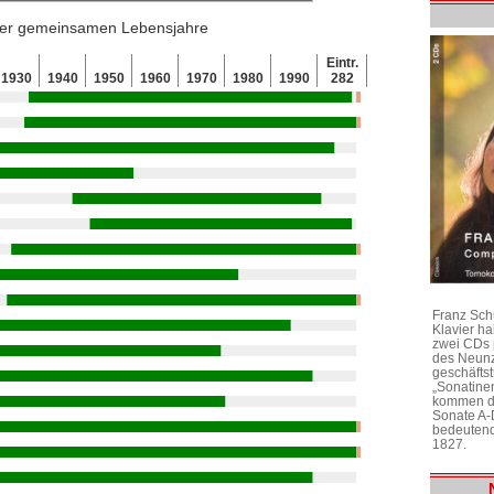
 der gemeinsamen Lebensjahre
Eintr.
1930
1940
1950
1960
1970
1980
1990
282
Franz Sch
Klavier h
zwei CDs 
des Neunz
geschäftst
„Sonatine
kommen di
Sonate A-
bedeutend
1827.