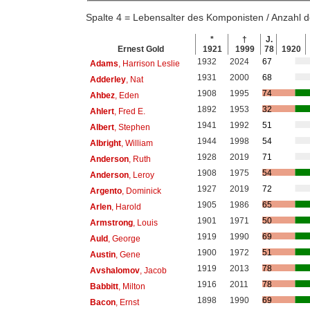
Spalte 4 = Lebensalter des Komponisten / Anzahl
*
†
J.
Ernest Gold
1921
1999
78
1920
1932
2024
67
Adams
, Harrison Leslie
1931
2000
68
Adderley
, Nat
1908
1995
74
Ahbez
, Eden
1892
1953
32
Ahlert
, Fred E.
1941
1992
51
Albert
, Stephen
1944
1998
54
Albright
, William
1928
2019
71
Anderson
, Ruth
1908
1975
54
Anderson
, Leroy
1927
2019
72
Argento
, Dominick
1905
1986
65
Arlen
, Harold
1901
1971
50
Armstrong
, Louis
1919
1990
69
Auld
, George
1900
1972
51
Austin
, Gene
1919
2013
78
Avshalomov
, Jacob
1916
2011
78
Babbitt
, Milton
1898
1990
69
Bacon
, Ernst