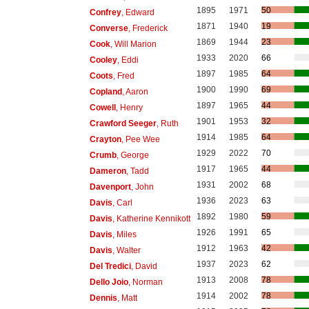
1895
1971
50
Confrey
, Edward
1871
1940
19
Converse
, Frederick
1869
1944
23
Cook
, Will Marion
1933
2020
66
Cooley
, Eddi
1897
1985
64
Coots
, Fred
1900
1990
69
Copland
, Aaron
1897
1965
44
Cowell
, Henry
1901
1953
32
Crawford Seeger
, Ruth
1914
1985
64
Crayton
, Pee Wee
1929
2022
70
Crumb
, George
1917
1965
44
Dameron
, Tadd
1931
2002
68
Davenport
, John
1936
2023
63
Davis
, Carl
1892
1980
59
Davis
, Katherine Kennikott
1926
1991
65
Davis
, Miles
1912
1963
42
Davis
, Walter
1937
2023
62
Del Tredici
, David
1913
2008
78
Dello Joio
, Norman
1914
2002
78
Dennis
, Matt