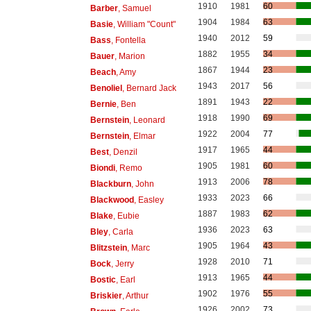
1910
1981
60
Barber
, Samuel
1904
1984
63
Basie
, William "Count"
1940
2012
59
Bass
, Fontella
1882
1955
34
Bauer
, Marion
1867
1944
23
Beach
, Amy
1943
2017
56
Benoliel
, Bernard Jack
1891
1943
22
Bernie
, Ben
1918
1990
69
Bernstein
, Leonard
1922
2004
77
Bernstein
, Elmar
1917
1965
44
Best
, Denzil
1905
1981
60
Biondi
, Remo
1913
2006
78
Blackburn
, John
1933
2023
66
Blackwood
, Easley
1887
1983
62
Blake
, Eubie
1936
2023
63
Bley
, Carla
1905
1964
43
Blitzstein
, Marc
1928
2010
71
Bock
, Jerry
1913
1965
44
Bostic
, Earl
1902
1976
55
Briskier
, Arthur
1926
2002
73