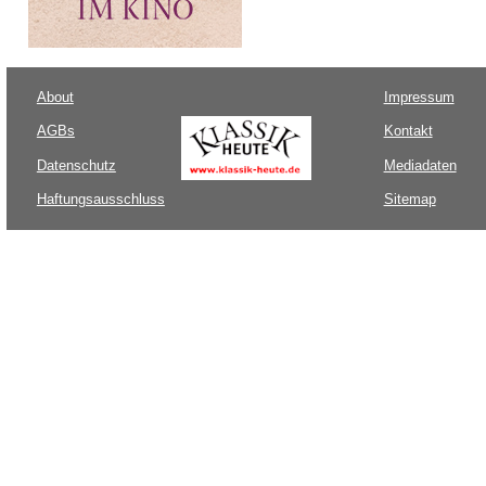
About
Impressum
AGBs
Kontakt
Datenschutz
Mediadaten
Haftungsausschluss
Sitemap