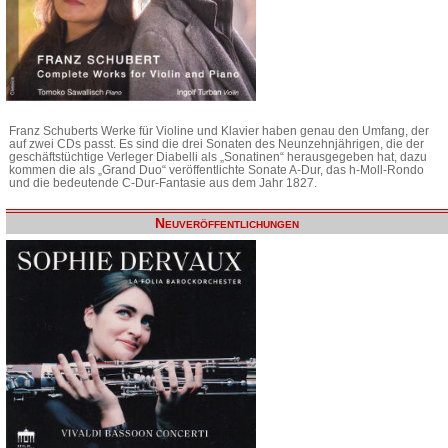
Franz Schuberts Werke für Violine und Klavier haben genau den Umfang, der
auf zwei CDs passt. Es sind die drei Sonaten des Neunzehnjährigen, die der
geschäftstüchtige Verleger Diabelli als „Sonatinen“ herausgegeben hat, dazu
kommen die als „Grand Duo“ veröffentlichte Sonate A-Dur, das h-Moll-Rondo
und die bedeutende C-Dur-Fantasie aus dem Jahr 1827.
Neuveröffentlichungen