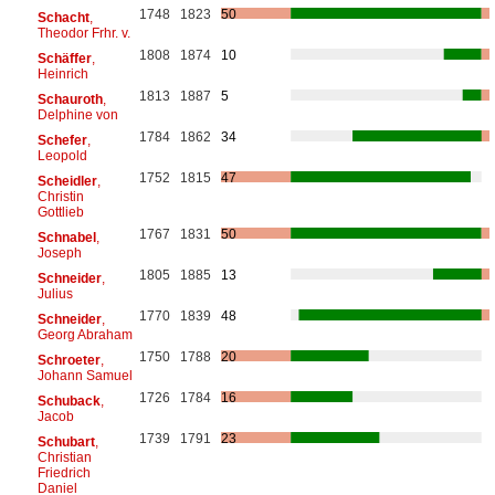
1748
1823
50
Schacht
,
Theodor Frhr. v.
1808
1874
10
Schäffer
,
Heinrich
1813
1887
5
Schauroth
,
Delphine von
1784
1862
34
Schefer
,
Leopold
1752
1815
47
Scheidler
,
Christin
Gottlieb
1767
1831
50
Schnabel
,
Joseph
1805
1885
13
Schneider
,
Julius
1770
1839
48
Schneider
,
Georg Abraham
1750
1788
20
Schroeter
,
Johann Samuel
1726
1784
16
Schuback
,
Jacob
1739
1791
23
Schubart
,
Christian
Friedrich
Daniel