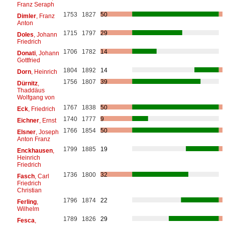
Franz Seraph
1753
1827
50
Dimler
, Franz
Anton
1715
1797
29
Doles
, Johann
Friedrich
1706
1782
14
Donati
, Johann
Gottfried
1804
1892
14
Dorn
, Heinrich
1756
1807
39
Dürnitz
,
Thaddäus
Wolfgang von
1767
1838
50
Eck
, Friedrich
1740
1777
9
Eichner
, Ernst
1766
1854
50
Elsner
, Joseph
Anton Franz
1799
1885
19
Enckhausen
,
Heinrich
Friedrich
1736
1800
32
Fasch
, Carl
Friedrich
Christian
1796
1874
22
Ferling
,
Wilhelm
1789
1826
29
Fesca
,