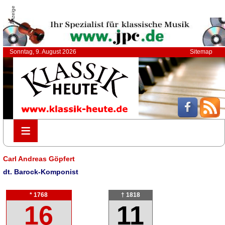
Anzeige
Sonntag, 9. August 2026
Sitemap
≡
≡
Carl Andreas Göpfert
dt. Barock-Komponist
* 1768
† 1818
16
11