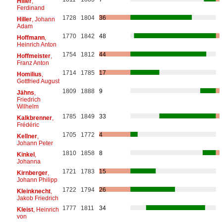
Hiller
,
Ferdinand
1728
1804
36
Hiller
, Johann
Adam
1770
1842
48
Hoffmann
,
Heinrich Anton
1754
1812
44
Hoffmeister
,
Franz Anton
1714
1785
17
Homilius
,
Gottfried August
1809
1888
9
Jähns
,
Friedrich
Wilhelm
1785
1849
33
Kalkbrenner
,
Frédéric
1705
1772
4
Kellner
,
Johann Peter
1810
1858
8
Kinkel
,
Johanna
1721
1783
15
Kirnberger
,
Johann Philipp
1722
1794
26
Kleinknecht
,
Jakob Friedrich
1777
1811
34
Kleist
, Heinrich
von