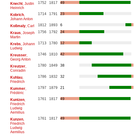
1752
1817
49
Knecht
, Justin
Heinrich
1714
1791
23
Kobrich
,
Johann Anton
1812
1893
6
Koßmaly
, Carl
1756
1792
24
Kraus
, Joseph
Martin
1713
1780
12
Krebs
, Johann
Ludwig
1746
1810
42
Kreusser
,
Georg Anton
1780
1849
38
Kreutzer
,
Conradin
1786
1832
32
Kuhlau
,
Friedrich
1797
1879
21
Kummer
,
Frédéric
1761
1817
49
Kuntzen
,
Friedrich
Ludwig
Aemilius
1761
1817
49
Kunzen
,
Friedrich
Ludwig
Aemilius