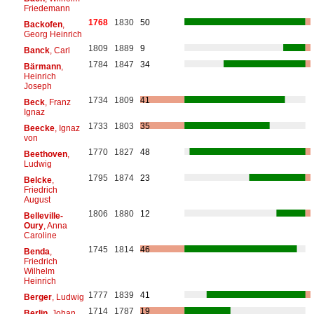
Friedemann
1768
1830
50
Backofen
,
Georg Heinrich
1809
1889
9
Banck
, Carl
1784
1847
34
Bärmann
,
Heinrich
Joseph
1734
1809
41
Beck
, Franz
Ignaz
1733
1803
35
Beecke
, Ignaz
von
1770
1827
48
Beethoven
,
Ludwig
1795
1874
23
Belcke
,
Friedrich
August
1806
1880
12
Belleville-
Oury
, Anna
Caroline
1745
1814
46
Benda
,
Friedrich
Wilhelm
Heinrich
1777
1839
41
Berger
, Ludwig
1714
1787
19
Berlin
, Johan