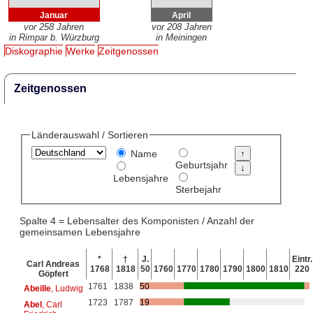
Januar
April
vor 258 Jahren
vor 208 Jahren
in Rimpar b. Würzburg
in Meiningen
Diskographie
Werke
Zeitgenossen
Zeitgenossen
Länderauswahl / Sortieren
Name
Geburtsjahr
Lebensjahre
Sterbejahr
Spalte 4 = Lebensalter des Komponisten / Anzahl der
gemeinsamen Lebensjahre
*
†
J.
Eintr.
Carl Andreas
1768
1818
50
1760
1770
1780
1790
1800
1810
220
Göpfert
1761
1838
50
Abeille
, Ludwig
1723
1787
19
Abel
, Carl