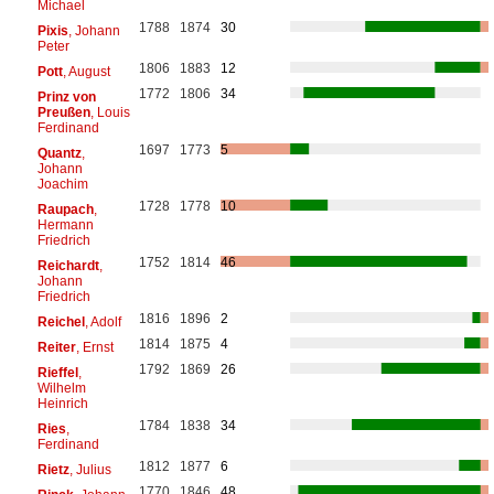
Michael
1788
1874
30
Pixis
, Johann
Peter
1806
1883
12
Pott
, August
1772
1806
34
Prinz von
Preußen
, Louis
Ferdinand
1697
1773
5
Quantz
,
Johann
Joachim
1728
1778
10
Raupach
,
Hermann
Friedrich
1752
1814
46
Reichardt
,
Johann
Friedrich
1816
1896
2
Reichel
, Adolf
1814
1875
4
Reiter
, Ernst
1792
1869
26
Rieffel
,
Wilhelm
Heinrich
1784
1838
34
Ries
,
Ferdinand
1812
1877
6
Rietz
, Julius
1770
1846
48