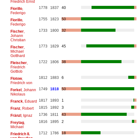
Friedrich Ernst
1778
1837
40
Fiorillo
,
Federigo
1755
1823
50
Fiorillo
,
Federigo
1733
1800
32
Fischer
,
Johann
Christian
1773
1829
45
Fischer
,
Michael
Gotthard
1722
1806
38
Fleischer
,
Friedrich
Gottlob
1812
1883
6
Flotow
,
Friedrich von
1749
1818
50
Forkel
, Johann
Nikolaus
1817
1893
1
Franck
, Eduard
1815
1892
3
Franz
, Robert
1736
1811
43
Fränzl
, Ignaz
1816
1895
2
Freytag
,
Michael
1712
1786
18
Friedrich II.