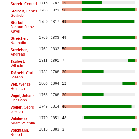
1715
1787
19
Starck
, Conrad
1765
1823
50
Steibelt
, Daniel
Gottlieb
1750
1817
49
Sterkel
,
Johann Franz
Xaver
1769
1833
49
Streicher
,
Nannette
1761
1833
50
Streicher
,
Andreas
1811
1891
7
Taubert
,
Wilhelm
1731
1788
20
Toëschi
, Carl
Joseph
1806
1864
12
Veit
, Wenzel
Heinrich
1756
1788
20
Vogel
, Johann
Christoph
1749
1814
46
Vogler
, Georg
Joseph
1770
1851
48
Volckmar
,
Adam Valentin
1815
1883
3
Volkmann
,
Robert