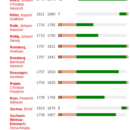
Rinck
, Johann
Christian
Heinrich
1811
1885
7
Ritter
, August
Gottfried
1716
1785
17
Rolle
, Johann
Heinrich
1710
1790
22
Röllig
, Johann
Georg
1767
1821
50
Romberg
,
Andreas
1767
1841
50
Romberg
,
Bernhard
Heinrich
1757
1810
42
Rosengart
,
Aemilian
1753
1826
50
Ruppe
,
Christian
Friedrich
1739
1796
28
Rust
, Friedrich
Wilhelm
1813
1870
5
Sachse
, Ernst
1739
1807
39
Sachsen-
Weimar-
Eisenach
,
Anna Amalia