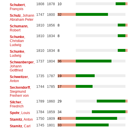
1808
1878
10
Schubert
,
François
1747
1800
32
Schulz
, Johann
Abraham Peter
1810
1856
8
Schumann
,
Robert
1810
1834
8
Schunke
,
Christian
Ludwig
1810
1834
8
Schunke
,
Ludwig
1737
1804
36
Schwanberger
,
Johann
Gottfried
1735
1787
19
Schweitzer
,
Anton
1744
1785
17
Seckendorff
,
Siegmund
Freiherr von
1789
1860
29
Silcher
,
Friedrich
1784
1859
34
Spohr
, Louis
1750
1809
41
Stamitz
, Anton
1745
1801
33
Stamitz
, Carl