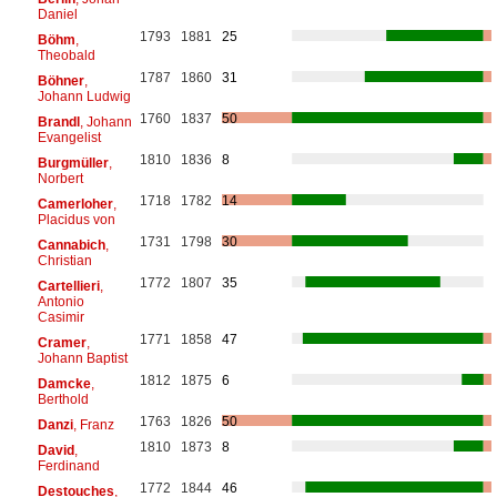
Daniel
1793
1881
25
Böhm
,
Theobald
1787
1860
31
Böhner
,
Johann Ludwig
1760
1837
50
Brandl
, Johann
Evangelist
1810
1836
8
Burgmüller
,
Norbert
1718
1782
14
Camerloher
,
Placidus von
1731
1798
30
Cannabich
,
Christian
1772
1807
35
Cartellieri
,
Antonio
Casimir
1771
1858
47
Cramer
,
Johann Baptist
1812
1875
6
Damcke
,
Berthold
1763
1826
50
Danzi
, Franz
1810
1873
8
David
,
Ferdinand
1772
1844
46
Destouches
,