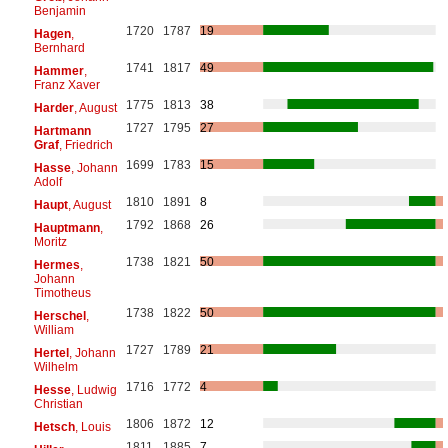
Benjamin
1720
1787
19
Hagen
,
Bernhard
1741
1817
49
Hammer
,
Franz Xaver
1775
1813
38
Harder
, August
1727
1795
27
Hartmann
Graf
, Friedrich
1699
1783
15
Hasse
, Johann
Adolf
1810
1891
8
Haupt
, August
1792
1868
26
Hauptmann
,
Moritz
1738
1821
50
Hermes
,
Johann
Timotheus
1738
1822
50
Herschel
,
William
1727
1789
21
Hertel
, Johann
Wilhelm
1716
1772
4
Hesse
, Ludwig
Christian
1806
1872
12
Hetsch
, Louis
1811
1885
7