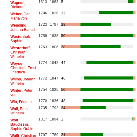
1813
1883
5
Wagner
,
Richard
1786
1826
32
Weber
, Carl
Maria von
1723
1797
29
Wendling
,
Johann Baptist
1759
1838
50
Westenholz
,
Sophie
1763
1806
38
Westerhoff
,
Christian
Wilhelm
1774
1842
44
Weyse
,
Christoph Ernst
Friedrich
1772
1847
46
Wilms
, Johann
Wilhelm
1754
1825
50
Winter
, Peter
von
1770
1836
48
Witt
, Friedrich
1735
1792
24
Wolf
, Ernst
Wilhelm
1817
1894
1
Wolf
Baudissin
,
Sophie Gräfin
1707
1789
21
Wolff
, Christian