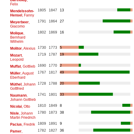
Felix
1805
1847
13
Mendelssohn-
Hensel
, Fanny
1791
1864
27
Meyerbeer
,
Giacomo
1802
1869
16
Molique
,
Bernhard
Wilhelm
1730
1773
5
Molitor
, Alexius
1719
1787
19
Mozart
,
Leopold
1690
1770
2
Muffat
, Gottlieb
1767
1817
49
Müller
, August
Eberhard
1728
1788
20
Müthel
, Johann
Gottfried
1741
1801
33
Naumann
,
Johann Gottlieb
1810
1849
8
Nicolai
, Otto
1780
1873
38
Nisle
, Johann
Martin Friedrich
1809
1891
9
Pacius
, Fredrik
1782
1827
36
Pamer
,