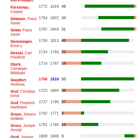
von Preußen
,
1772
1819
46
Fürstenau
,
Caspar
1784
1822
34
Gebauer
, Franz
Xaver
1787
1843
31
Gebel
, Franz
Xaver
1759
1813
45
Gemmingen
,
Ernst v.
1724
1793
25
Gessel
, Carl
Friedrich
1714
1787
19
Gluck
,
Christoph
Willibald
1768
1818
50
Goepfert
,
Andreas
1723
1804
36
Graf
, Christian
Ernst
1727
1795
27
Graf
, Friedrich
Hartmann
1702
1771
3
Graun
, Johann
Gottlieb
1701
1784
16
Gross
, Joseph
Arnold
1809
1848
9
Groß
, Johann