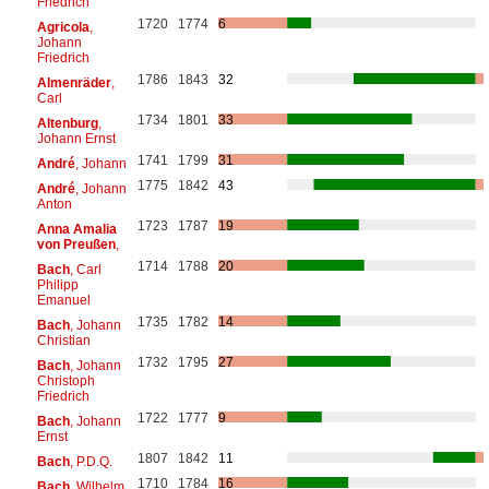
Friedrich
1720
1774
6
Agricola
,
Johann
Friedrich
1786
1843
32
Almenräder
,
Carl
1734
1801
33
Altenburg
,
Johann Ernst
1741
1799
31
André
, Johann
1775
1842
43
André
, Johann
Anton
1723
1787
19
Anna Amalia
von Preußen
,
1714
1788
20
Bach
, Carl
Philipp
Emanuel
1735
1782
14
Bach
, Johann
Christian
1732
1795
27
Bach
, Johann
Christoph
Friedrich
1722
1777
9
Bach
, Johann
Ernst
1807
1842
11
Bach
, P.D.Q.
1710
1784
16
Bach
, Wilhelm