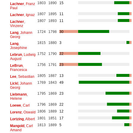
1803
1890
15
Lachner
, Franz
Paul
1807
1895
11
Lachner
, Ignaz
1807
1893
11
Lachner
,
Vinzenz
1724
1798
30
Lang
, Johann
Georg
1815
1880
3
Lang
,
Josephine
1752
1790
22
Lebrun
, Ludwig
August
1756
1791
23
LeBrun
,
Francesca
1805
1887
13
Lee
, Sebastian
1769
1843
49
Lickl
, Johann
Georg
1795
1869
23
Liebmann
,
Helene
1796
1869
22
Loewe
, Carl
1806
1889
12
Lorenz
, Oswald
1801
1851
17
Lortzing
, Albert
1813
1889
5
Mangold
, Carl
Amand