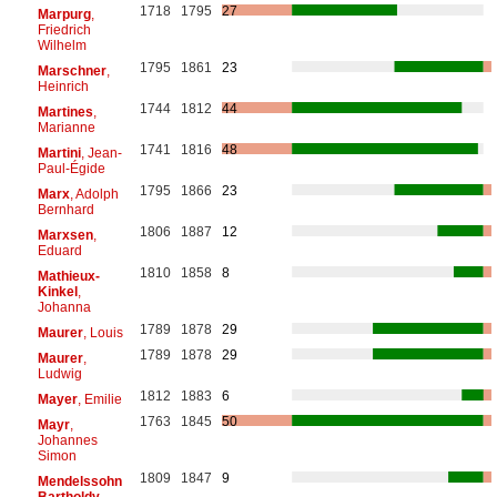
1718
1795
27
Marpurg
,
Friedrich
Wilhelm
1795
1861
23
Marschner
,
Heinrich
1744
1812
44
Martines
,
Marianne
1741
1816
48
Martini
, Jean-
Paul-Égide
1795
1866
23
Marx
, Adolph
Bernhard
1806
1887
12
Marxsen
,
Eduard
1810
1858
8
Mathieux-
Kinkel
,
Johanna
1789
1878
29
Maurer
, Louis
1789
1878
29
Maurer
,
Ludwig
1812
1883
6
Mayer
, Emilie
1763
1845
50
Mayr
,
Johannes
Simon
1809
1847
9
Mendelssohn
Bartholdy
,