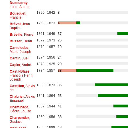
Ducoudray
,
Louis-Albert
1890
1942
8
Bousquet
,
Francis
1753
1823
4
Bréval
, Jean
Baptist
1861
1949
37
Bréville
, Pierre
1872
1973
26
Büsser
, Henri
1879
1957
19
Canteloube
,
Marie-Joseph
1874
1956
24
Cantin
, Juel
1878
1925
20
Caplet
, André
1784
1857
38
Castil-Blaze
,
Francois Henri
Joseph
1838
1873
35
Castillon
, Alexis
de
1841
1894
53
Chabrier
, Alexis
Emanuel
1857
1944
41
Chaminade
,
Cécile Louise
1860
1956
38
Charpentier
,
Gustave
1855
1899
43