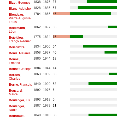
1838
1875
37
Bizet
, Georges
1828
1885
57
Blanc
, Adolphe
1784
1865
46
Blondeau
,
Pierre-Auguste-
Louis
1862
1897
35
Boëllmann
,
Léon
1775
1834
15
Boïeldieu
,
François-Adrien
1834
1906
64
Boisdeffre
,
1858
1937
40
Bonis
, Mélanie
1880
1944
18
Bonnal
,
Ermend
1884
1944
14
Bonnet
, Joseph
1863
1909
35
Bordes
,
Charles
1840
1920
58
Borne
, François
1892
1976
6
Boucard
,
Marcel
1893
1918
5
Boulanger
, Lili
1887
1979
11
Boulanger
,
Nadia
1840
1910
58
Bourgault-