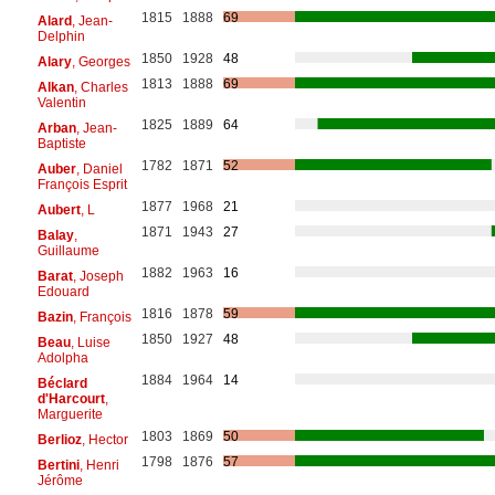
1815
1888
69
Alard
, Jean-
Delphin
1850
1928
48
Alary
, Georges
1813
1888
69
Alkan
, Charles
Valentin
1825
1889
64
Arban
, Jean-
Baptiste
1782
1871
52
Auber
, Daniel
François Esprit
1877
1968
21
Aubert
, L
1871
1943
27
Balay
,
Guillaume
1882
1963
16
Barat
, Joseph
Edouard
1816
1878
59
Bazin
, François
1850
1927
48
Beau
, Luise
Adolpha
1884
1964
14
Béclard
d'Harcourt
,
Marguerite
1803
1869
50
Berlioz
, Hector
1798
1876
57
Bertini
, Henri
Jérôme