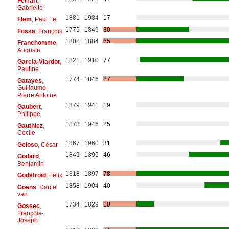
Ferrari
,
Gabrielle
1881
1984
17
Flem
, Paul Le
1775
1849
30
Fossa
, François
1808
1884
65
Franchomme
,
Auguste
1821
1910
77
Garcia-Viardot
,
Pauline
1774
1846
27
Gatayes
,
Guillaume
Pierre Antoine
1879
1941
19
Gaubert
,
Philippe
1873
1946
25
Gauthiez
,
Cécile
1867
1960
31
Geloso
, César
1849
1895
46
Godard
,
Benjamin
1818
1897
78
Godefroid
, Felix
1858
1904
40
Goens
, Daniël
van
1734
1829
10
Gossec
,
François-
Joseph