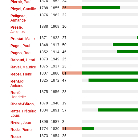
1874
1952
24
Pierné
, Paul
1788
1855
36
Pleyel
, Camille
1876
1962
22
Polignac
,
Armande
1888
1969
10
Presle
,
Jacques
1871
1933
27
Prestat
, Marie
1848
1917
50
Puget
, Paul
1852
1914
46
Pugno
, Raoul
1873
1949
25
Rabaud
, Henri
1875
1937
23
Ravel
, Maurice
1807
1880
61
Reber
, Henri
1825
1872
47
Renard
,
Antoine
1875
1956
23
Renié
,
Henriette
1879
1940
19
Rhené-Bâton
,
1834
1891
57
Ritter
, Frédéric
Louis
1896
1987
2
Rivier
, Jean
1774
1830
11
Rode
, Pierre
1873
1954
25
Roger-