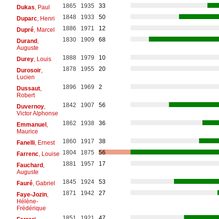
1865
1935
33
Dukas
, Paul
1848
1933
50
Duparc
, Henri
1886
1971
12
Dupré
, Marcel
1830
1909
68
Durand
,
Auguste
1888
1979
10
Durey
, Louis
1878
1955
20
Durosoir
,
Lucien
1896
1969
2
Dussaut
,
Robert
1842
1907
56
Duvernoy
,
Victor Alphonse
1862
1938
36
Emmanuel
,
Maurice
1860
1917
38
Fanelli
, Ernest
1804
1875
56
Farrenc
, Louise
1881
1957
17
Fauchard
,
Auguste
1845
1924
53
Fauré
, Gabriel
1871
1942
27
Faye-Jozin
,
Hélène-
Frédérique
1851
1921
47