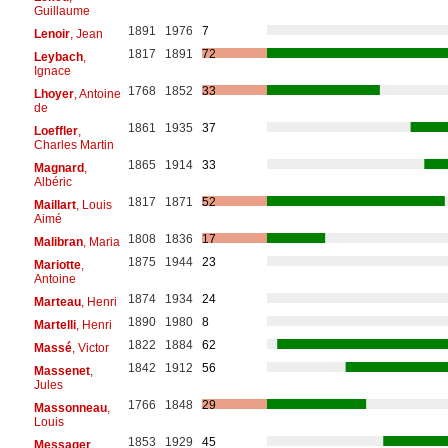
Guillaume
1891
1976
7
Lenoir
, Jean
1817
1891
72
Leybach
,
Ignace
1768
1852
33
Lhoyer
, Antoine
de
1861
1935
37
Loeffler
,
Charles Martin
1865
1914
33
Magnard
,
Albéric
1817
1871
52
Maillart
, Louis
Aimé
1808
1836
17
Malibran
, Maria
1875
1944
23
Mariotte
,
Antoine
1874
1934
24
Marteau
, Henri
1890
1980
8
Martelli
, Henri
1822
1884
62
Massé
, Victor
1842
1912
56
Massenet
,
Jules
1766
1848
29
Massonneau
,
Louis
1853
1929
45
Messager
,