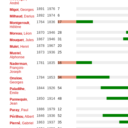
André
1891
1976
7
Migot
, Georges
1892
1974
6
Milhaud
, Darius
1764
1836
17
Montgeroult
,
Hélène
1870
1946
28
Moreau
, Léon
1867
1946
31
Mouquet
, Jules
1878
1967
20
Mulet
, Henri
1873
1936
25
Mustel
,
Alphonse
1781
1835
16
Naderman
,
François-
Joseph
1784
1853
34
Onslow
,
Georges
1844
1926
54
Paladilhe
,
Émile
1850
1914
48
Pannequin
,
Jean
1886
1979
12
Paray
, Paul
1846
1936
52
Périlhou
, Albert
1863
1937
35
Pierné
, Gabriel