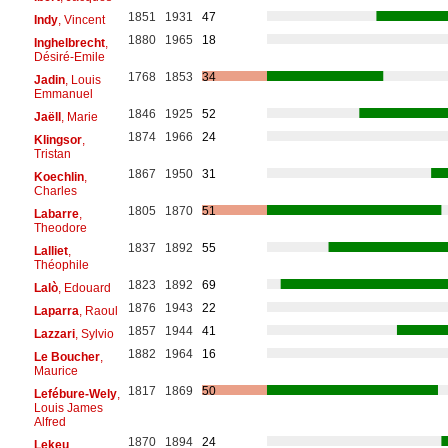
1851
1931
47
Indy
, Vincent
1880
1965
18
Inghelbrecht
,
Désiré-Emile
1768
1853
34
Jadin
, Louis
Emmanuel
1846
1925
52
Jaëll
, Marie
1874
1966
24
Klingsor
,
Tristan
1867
1950
31
Koechlin
,
Charles
1805
1870
51
Labarre
,
Theodore
1837
1892
55
Lalliet
,
Théophile
1823
1892
69
Lalò
, Edouard
1876
1943
22
Laparra
, Raoul
1857
1944
41
Lazzari
, Sylvio
1882
1964
16
Le Boucher
,
Maurice
1817
1869
50
Lefébure-Wely
,
Louis James
Alfred
1870
1894
24
Lekeu
,