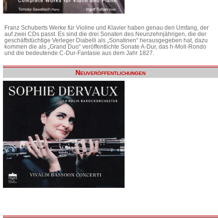
Franz Schuberts Werke für Violine und Klavier haben genau den Umfang, der
auf zwei CDs passt. Es sind die drei Sonaten des Neunzehnjährigen, die der
geschäftstüchtige Verleger Diabelli als „Sonatinen“ herausgegeben hat, dazu
kommen die als „Grand Duo“ veröffentlichte Sonate A-Dur, das h-Moll-Rondo
und die bedeutende C-Dur-Fantasie aus dem Jahr 1827.
Neuveröffentlichungen