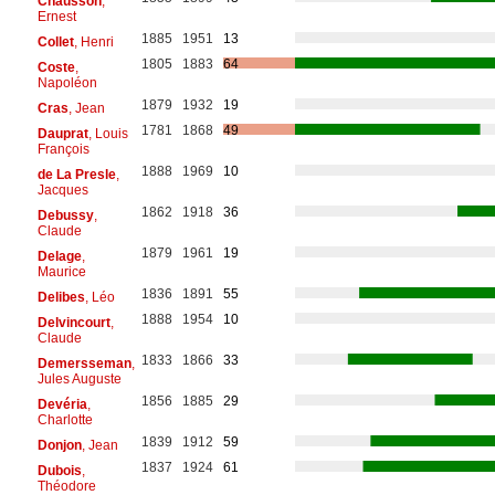
Chausson
,
Ernest
1885
1951
13
Collet
, Henri
1805
1883
64
Coste
,
Napoléon
1879
1932
19
Cras
, Jean
1781
1868
49
Dauprat
, Louis
François
1888
1969
10
de La Presle
,
Jacques
1862
1918
36
Debussy
,
Claude
1879
1961
19
Delage
,
Maurice
1836
1891
55
Delibes
, Léo
1888
1954
10
Delvincourt
,
Claude
1833
1866
33
Demersseman
,
Jules Auguste
1856
1885
29
Devéria
,
Charlotte
1839
1912
59
Donjon
, Jean
1837
1924
61
Dubois
,
Théodore