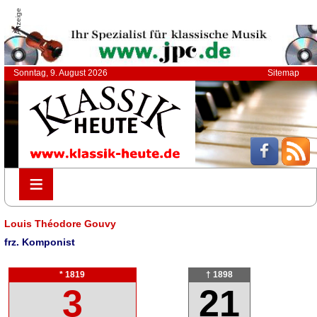
Anzeige
Sonntag, 9. August 2026
Sitemap
≡
≡
Louis Théodore Gouvy
frz. Komponist
* 1819
† 1898
3
21