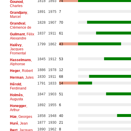
1818
1893
74
Gounod
,
Charles
1891
1975
7
Grandjany
,
Marcel
1828
1907
70
Grandval
,
Clémence de
1837
1911
61
Guilmant
, Félix
Alexandre
1799
1862
43
Halévy
,
Jacques
Fromental
1845
1912
53
Hasselmans
,
Alphonse
1886
1978
12
Heger
, Robert
1830
1911
68
Herman
, Jules
1791
1833
14
Hérold
,
Ferdinand
1847
1903
51
Holmès
,
Augusta
1892
1955
6
Honegger
,
Arthur
1858
1948
40
Hüe
, Georges
1877
1930
21
Huré
, Jean
1890
1962
8
Ibert
, Jacques