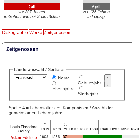
Juli
April
vor 207 Jahren
vor 128 Jahren
in Goffontaine bei Saarbrücken
in Leipzig
Diskographie
Werke
Zeitgenossen
Zeitgenossen
Länderauswahl / Sortieren
Name
Geburtsjahr
Lebensjahre
Sterbejahr
Spalte 4 = Lebensalter des Komponisten / Anzahl der
gemeinsamen Lebensjahre
*
†
J.
Louis Théodore
1819
1898
79
1810
1820
1830
1840
1850
1860
1870
Gouvy
1803
1856
37
Adam
, Adolphe