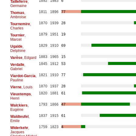
1892
1983
6
Tailleferre
,
Germaine
1811
1896
77
Thomas
,
Ambroise
1870
1939
28
Tournemire
,
Charles
1879
1951
19
Tournier
,
Marcel
1829
1910
69
Ugalde
,
Delphine
1883
1965
15
Varèse
, Edgard
1845
1912
53
Verdalle
,
Gabriel
1821
1910
77
Viardot-Garcia
,
Pauline
1870
1937
28
Vierne
, Louis
1820
1881
61
Vieuxtemps
,
Henri
1793
1866
47
Walckiers
,
Eugène
1837
1915
61
Waldteufel
,
Emile
1759
1823
4
Widerkehr
,
Jacques