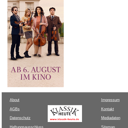
About
Impressum
AGBs
Kontakt
Datenschutz
Mediadaten
Haftungsausschluss
Sitemap