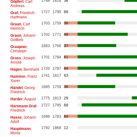
1768
1818
36
Göpfert
, Carl
Andreas
1727
1795
68
Graf
, Friedrich
Hartmann
1703
1759
36
Graun
, Carl
Heinrich
1702
1771
48
Graun
, Johann
Gottlieb
1683
1760
37
Graupner
,
Christoph
1701
1784
61
Gross
, Joseph
Arnold
1720
1787
64
Hagen
, Bernhard
1741
1817
63
Hammer
, Franz
Xaver
1685
1759
36
Händel
, Georg
Friedrich
1775
1813
29
Harder
, August
1727
1795
68
Hartmann Graf
,
Friedrich
1699
1783
60
Hasse
, Johann
Adolf
1792
1868
12
Hauptmann
,
Moritz