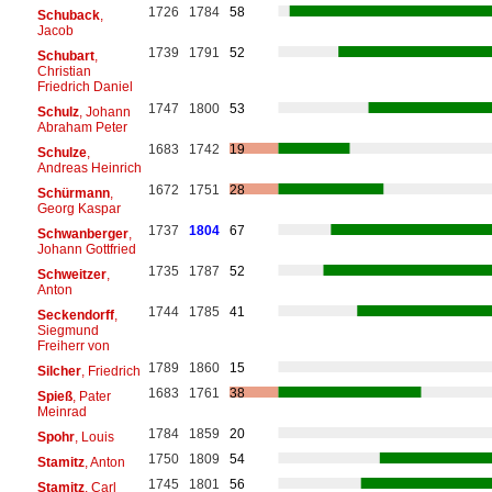
1726
1784
58
Schuback
,
Jacob
1739
1791
52
Schubart
,
Christian
Friedrich Daniel
1747
1800
53
Schulz
, Johann
Abraham Peter
1683
1742
19
Schulze
,
Andreas Heinrich
1672
1751
28
Schürmann
,
Georg Kaspar
1737
1804
67
Schwanberger
,
Johann Gottfried
1735
1787
52
Schweitzer
,
Anton
1744
1785
41
Seckendorff
,
Siegmund
Freiherr von
1789
1860
15
Silcher
, Friedrich
1683
1761
38
Spieß
, Pater
Meinrad
1784
1859
20
Spohr
, Louis
1750
1809
54
Stamitz
, Anton
1745
1801
56
Stamitz
, Carl