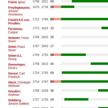
1736
1811
68
Fränzl
, Ignaz
1670
1739
16
Freylinghausen
,
Johann
Anastasius
1712
1786
63
Friedrich II. von
Preußen
,
1772
1819
32
Fürstenau
,
Caspar
1784
1822
20
Gebauer
, Franz
Xaver
1787
1843
17
Gebel
, Franz
Xaver
1709
1753
30
Gebel d.J.
,
Georg
1759
1813
45
Gemmingen
,
Ernst v.
1724
1793
69
Gessel
, Carl
Friedrich
1714
1787
64
Gluck
, Christoph
Willibald
1768
1818
36
Goepfert
,
Andreas
1727
1756
29
Goldberg
,
Johann Gottlieb