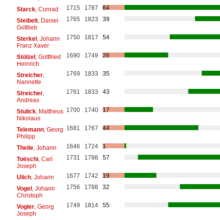
1715
1787
64
Starck
, Conrad
1765
1823
39
Steibelt
, Daniel
Gottlieb
1750
1817
54
Sterkel
, Johann
Franz Xaver
1690
1749
26
Stölzel
, Gottfried
Heinrich
1769
1833
35
Streicher
,
Nannette
1761
1833
43
Streicher
,
Andreas
1700
1740
17
Stulick
, Mattheus
Nikolaus
1681
1767
44
Telemann
, Georg
Philipp
1646
1724
1
Theile
, Johann
1731
1788
57
Toëschi
, Carl
Joseph
1677
1742
19
Ulich
, Johann
1756
1788
32
Vogel
, Johann
Christoph
1749
1814
55
Vogler
, Georg
Joseph