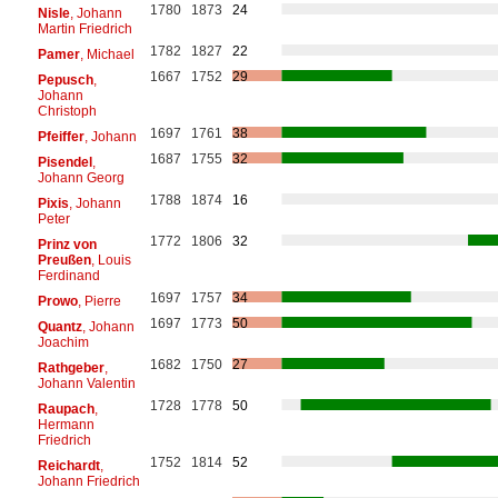
1780
1873
24
Nisle
, Johann
Martin Friedrich
1782
1827
22
Pamer
, Michael
1667
1752
29
Pepusch
,
Johann
Christoph
1697
1761
38
Pfeiffer
, Johann
1687
1755
32
Pisendel
,
Johann Georg
1788
1874
16
Pixis
, Johann
Peter
1772
1806
32
Prinz von
Preußen
, Louis
Ferdinand
1697
1757
34
Prowo
, Pierre
1697
1773
50
Quantz
, Johann
Joachim
1682
1750
27
Rathgeber
,
Johann Valentin
1728
1778
50
Raupach
,
Hermann
Friedrich
1752
1814
52
Reichardt
,
Johann Friedrich