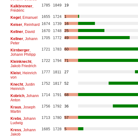
1785
1849
19
Kalkbrenner
,
Frédéric
1655
1724
1
Kegel
, Emanuel
1674
1739
16
Keiser
, Reinhard
1670
1748
25
Kellner
, David
1705
1772
49
Kellner
, Johann
Peter
1721
1783
60
Kirnberger
,
Johann Philipp
1722
1794
71
Kleinknecht
,
Jakob Friedrich
1777
1811
27
Kleist
, Heinrich
von
1752
1817
52
Knecht
, Justin
Heinrich
1714
1791
68
Kobrich
, Johann
Anton
1756
1792
36
Kraus
, Joseph
Martin
1713
1780
57
Krebs
, Johann
Ludwig
1685
1728
5
Kress
, Johann
Jakob