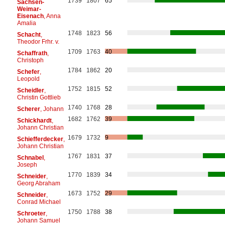
1739
1807
65
Sachsen-
Weimar-
Eisenach
, Anna
Amalia
1748
1823
56
Schacht
,
Theodor Frhr. v.
1709
1763
40
Schaffrath
,
Christoph
1784
1862
20
Schefer
,
Leopold
1752
1815
52
Scheidler
,
Christin Gottlieb
1740
1768
28
Scherer
, Johann
1682
1762
39
Schickhardt
,
Johann Christian
1679
1732
9
Schiefferdecker
,
Johann Christian
1767
1831
37
Schnabel
,
Joseph
1770
1839
34
Schneider
,
Georg Abraham
1673
1752
29
Schneider
,
Conrad Michael
1750
1788
38
Schroeter
,
Johann Samuel