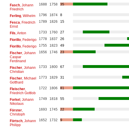
1688
1758
35
Fasch
, Johann
Friedrich
1796
1874
8
Ferling
, Wilhelm
1789
1826
15
Fesca
, Friedrich
Ernst
1733
1760
27
Fils
, Anton
1778
1837
26
Fiorillo
, Federigo
1755
1823
49
Fiorillo
, Federigo
1656
1746
23
Fischer
, Johann
Caspar
Ferdinand
1733
1800
67
Fischer
, Johann
Christian
1773
1829
31
Fischer
, Michael
Gotthard
1722
1806
81
Fleischer
,
Friedrich Gottlob
1749
1818
55
Forkel
, Johann
Nikolaus
1693
1745
22
Förster
,
Christoph
1652
1732
9
Förtsch
, Johann
Philipp