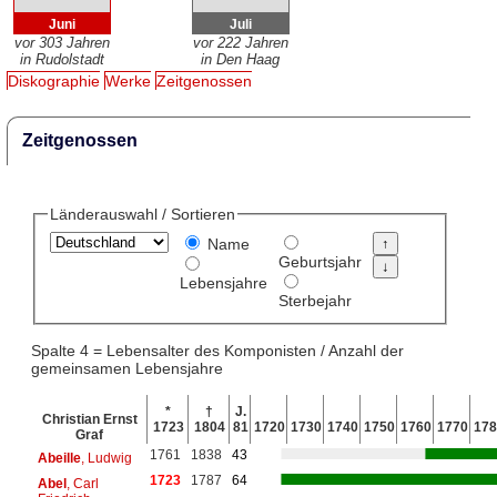
Juni
Juli
vor 303 Jahren
vor 222 Jahren
in Rudolstadt
in Den Haag
Diskographie
Werke
Zeitgenossen
Zeitgenossen
Länderauswahl / Sortieren
Name
Geburtsjahr
Lebensjahre
Sterbejahr
Spalte 4 = Lebensalter des Komponisten / Anzahl der
gemeinsamen Lebensjahre
*
†
J.
Christian Ernst
1723
1804
81
1720
1730
1740
1750
1760
1770
178
Graf
1761
1838
43
Abeille
, Ludwig
1723
1787
64
Abel
, Carl