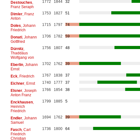
1772
1844
32
Destouches
,
Franz Seraph
1753
1827
51
Dimler
, Franz
Anton
1715
1797
74
Doles
, Johann
Friedrich
1706
1782
59
Donati
, Johann
Gottfried
1756
1807
48
Dürnitz
,
Thaddäus
Wolfgang von
1702
1762
39
Eberlin
, Johann
Ernst
1767
1838
37
Eck
, Friedrich
1740
1777
37
Eichner
, Ernst
1766
1854
38
Elsner
, Joseph
Anton Franz
1799
1885
5
Enckhausen
,
Heinrich
Friedrich
1694
1762
39
Endler
, Johann
Samuel
1736
1800
64
Fasch
, Carl
Friedrich
Christian