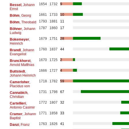
1654
1732
9
Bessel
, Johann
Ernst
1661
1733
10
Böhm
, Georg
1793
1881
11
Böhm
, Theobald
1787
1860
17
Böhner
, Johann
Ludwig
1679
1751
28
Bokemeyer
,
Heinrich
1760
1837
44
Brandl
, Johann
Evangelist
1670
1725
2
Brunckhorst
,
Arnold Matthias
1666
1727
4
Buttstedt
,
Johann Heinrich
1718
1782
59
Camerloher
,
Placidus von
1731
1798
67
Cannabich
,
Christian
1772
1807
32
Cartellieri
,
Antonio Casimir
1771
1858
33
Cramer
, Johann
Baptist
1763
1826
41
Danzi
, Franz