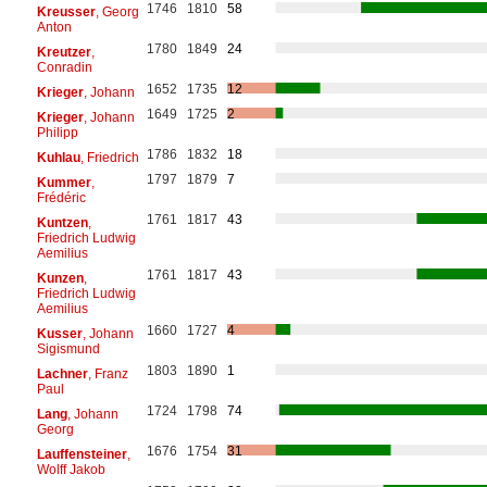
1746
1810
58
Kreusser
, Georg
Anton
1780
1849
24
Kreutzer
,
Conradin
1652
1735
12
Krieger
, Johann
1649
1725
2
Krieger
, Johann
Philipp
1786
1832
18
Kuhlau
, Friedrich
1797
1879
7
Kummer
,
Frédéric
1761
1817
43
Kuntzen
,
Friedrich Ludwig
Aemilius
1761
1817
43
Kunzen
,
Friedrich Ludwig
Aemilius
1660
1727
4
Kusser
, Johann
Sigismund
1803
1890
1
Lachner
, Franz
Paul
1724
1798
74
Lang
, Johann
Georg
1676
1754
31
Lauffensteiner
,
Wolff Jakob