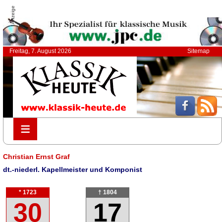
Anzeige
Freitag, 7. August 2026
Sitemap
≡
≡
Christian Ernst Graf
dt.-niederl. Kapellmeister und Komponist
* 1723
† 1804
30
17