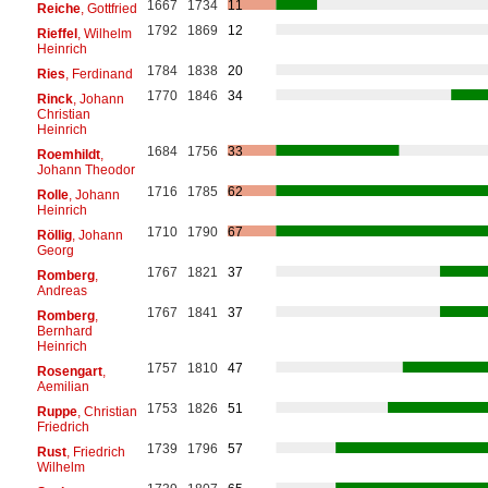
1667
1734
11
Reiche
, Gottfried
1792
1869
12
Rieffel
, Wilhelm
Heinrich
1784
1838
20
Ries
, Ferdinand
1770
1846
34
Rinck
, Johann
Christian
Heinrich
1684
1756
33
Roemhildt
,
Johann Theodor
1716
1785
62
Rolle
, Johann
Heinrich
1710
1790
67
Röllig
, Johann
Georg
1767
1821
37
Romberg
,
Andreas
1767
1841
37
Romberg
,
Bernhard
Heinrich
1757
1810
47
Rosengart
,
Aemilian
1753
1826
51
Ruppe
, Christian
Friedrich
1739
1796
57
Rust
, Friedrich
Wilhelm