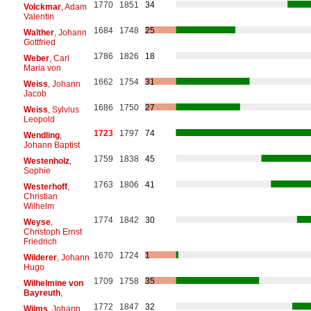
1770
1851
34
Volckmar
, Adam
Valentin
1684
1748
25
Walther
, Johann
Gottfried
1786
1826
18
Weber
, Carl
Maria von
1662
1754
31
Weiss
, Johann
Jacob
1686
1750
27
Weiss
, Sylvius
Leopold
1723
1797
74
Wendling
,
Johann Baptist
1759
1838
45
Westenholz
,
Sophie
1763
1806
41
Westerhoff
,
Christian
Wilhelm
1774
1842
30
Weyse
,
Christoph Ernst
Friedrich
1670
1724
1
Wilderer
, Johann
Hugo
1709
1758
35
Wilhelmine von
Bayreuth
,
1772
1847
32
Wilms
, Johann