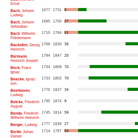
Ernst
1677
1731
8
Bach
, Johann
Ludwig
1685
1750
27
Bach
, Johann
Sebastian
1710
1784
61
Bach
, Wilhelm
Friedemann
1768
1830
36
Backofen
, Georg
Heinrich
1784
1847
20
Bärmann
,
Heinrich Joseph
1734
1809
70
Beck
, Franz
Ignaz
1733
1803
70
Beecke
, Ignaz
von
1770
1827
34
Beethoven
,
Ludwig
1795
1874
9
Belcke
, Friedrich
August
1745
1814
59
Benda
, Friedrich
Wilhelm Heinrich
1777
1839
27
Berger
, Ludwig
1714
1787
64
Berlin
, Johan
Daniel