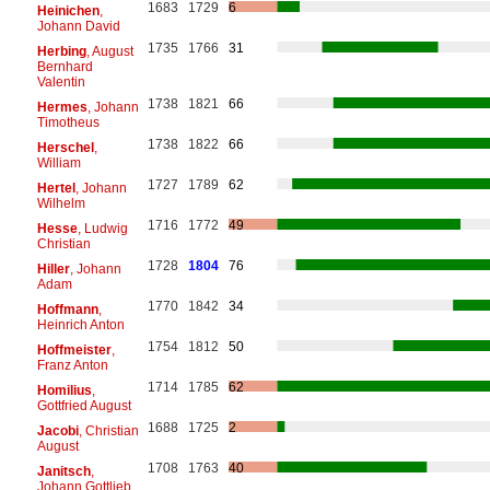
1683
1729
6
Heinichen
,
Johann David
1735
1766
31
Herbing
, August
Bernhard
Valentin
1738
1821
66
Hermes
, Johann
Timotheus
1738
1822
66
Herschel
,
William
1727
1789
62
Hertel
, Johann
Wilhelm
1716
1772
49
Hesse
, Ludwig
Christian
1728
1804
76
Hiller
, Johann
Adam
1770
1842
34
Hoffmann
,
Heinrich Anton
1754
1812
50
Hoffmeister
,
Franz Anton
1714
1785
62
Homilius
,
Gottfried August
1688
1725
2
Jacobi
, Christian
August
1708
1763
40
Janitsch
,
Johann Gottlieb