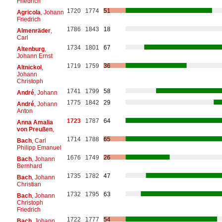
Friedrich
1720
1774
51
Agricola
, Johann
Friedrich
1786
1843
18
Almenräder
,
Carl
1734
1801
67
Altenburg
,
Johann Ernst
1719
1759
36
Altnickol
,
Johann
Christoph
1741
1799
58
André
, Johann
1775
1842
29
André
, Johann
Anton
1723
1787
64
Anna Amalia
von Preußen
,
1714
1788
65
Bach
, Carl
Philipp Emanuel
1676
1749
26
Bach
, Johann
Bernhard
1735
1782
47
Bach
, Johann
Christian
1732
1795
63
Bach
, Johann
Christoph
Friedrich
1722
1777
54
Bach
, Johann