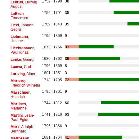
1752
1790
38
Lebrun
, Ludwig
August
1756
1791
35
LeBrun
,
Francesca
1769
1843
35
Lickl
, Johann
Georg
1795
1869
9
Liebmann
,
Helene
1673
1756
33
Liechtenauer
,
Paul Ignaz
1680
1762
39
Linike
, Georg
1796
1869
8
Loewe
, Carl
1801
1851
3
Lortzing
, Albert
1718
1795
72
Marpurg
,
Friedrich Wilhelm
1795
1861
9
Marschner
,
Heinrich
1744
1812
60
Martines
,
Marianne
1741
1816
63
Martini
, Jean-
Paul-Égide
1795
1866
9
Marx
, Adolph
Bernhard
1681
1764
41
Mattheson
,