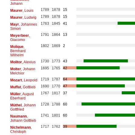
Johann
1789
1878
15
Maurer
, Louis
1789
1878
15
Maurer
, Ludwig
1763
1845
41
Mayr
, Johannes
Simon
1791
1864
13
Meyerbeer
,
Giacomo
1802
1869
2
Molique
,
Bernhard
Wilhelm
1730
1773
43
Molitor
, Alexius
1695
1765
42
Molter
, Johann
Melchior
1719
1787
64
Mozart
, Leopold
1690
1770
47
Muffat
, Gottlieb
1767
1817
37
Müller
, August
Eberhard
1728
1788
60
Müthel
, Johann
Gottfried
1741
1801
60
Naumann
,
Johann Gottlieb
1717
1762
39
Nichelmann
,
Christoph