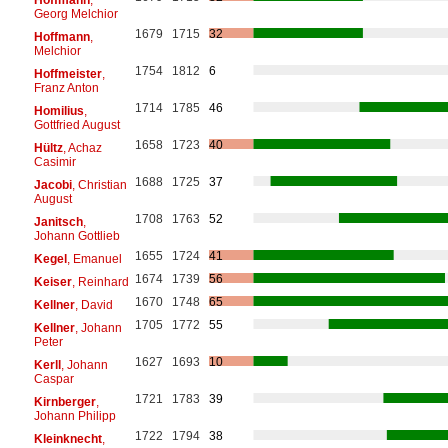
Georg Melchior
1679
1715
32
Hoffmann
,
Melchior
1754
1812
6
Hoffmeister
,
Franz Anton
1714
1785
46
Homilius
,
Gottfried August
1658
1723
40
Hültz
, Achaz
Casimir
1688
1725
37
Jacobi
, Christian
August
1708
1763
52
Janitsch
,
Johann Gottlieb
1655
1724
41
Kegel
, Emanuel
1674
1739
56
Keiser
, Reinhard
1670
1748
65
Kellner
, David
1705
1772
55
Kellner
, Johann
Peter
1627
1693
10
Kerll
, Johann
Caspar
1721
1783
39
Kirnberger
,
Johann Philipp
1722
1794
38
Kleinknecht
,