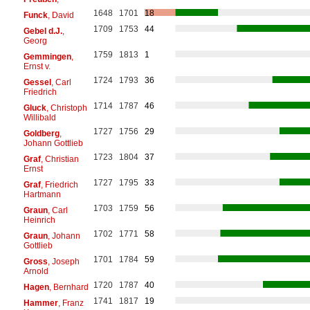
1648
1701
18
Funck
, David
1709
1753
44
Gebel d.J.
,
Georg
1759
1813
1
Gemmingen
,
Ernst v.
1724
1793
36
Gessel
, Carl
Friedrich
1714
1787
46
Gluck
, Christoph
Willibald
1727
1756
29
Goldberg
,
Johann Gottlieb
1723
1804
37
Graf
, Christian
Ernst
1727
1795
33
Graf
, Friedrich
Hartmann
1703
1759
56
Graun
, Carl
Heinrich
1702
1771
58
Graun
, Johann
Gottlieb
1701
1784
59
Gross
, Joseph
Arnold
1720
1787
40
Hagen
, Bernhard
1741
1817
19
Hammer
, Franz