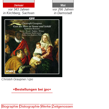
Januar
Mai
vor 343 Jahren
vor 266 Jahren
in Kirchberg, Sachsen
in Darmstadt
Christoh Graupner / cpo
»Bestellungen bei jpc«
Biographie
Diskographie
Werke
Zeitgenossen