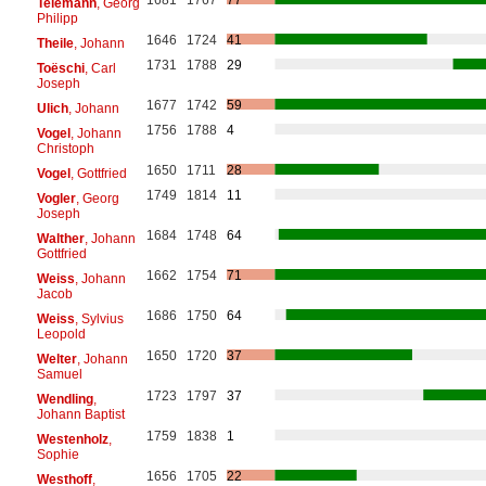
Telemann
, Georg
Philipp
1646
1724
41
Theile
, Johann
1731
1788
29
Toëschi
, Carl
Joseph
1677
1742
59
Ulich
, Johann
1756
1788
4
Vogel
, Johann
Christoph
1650
1711
28
Vogel
, Gottfried
1749
1814
11
Vogler
, Georg
Joseph
1684
1748
64
Walther
, Johann
Gottfried
1662
1754
71
Weiss
, Johann
Jacob
1686
1750
64
Weiss
, Sylvius
Leopold
1650
1720
37
Welter
, Johann
Samuel
1723
1797
37
Wendling
,
Johann Baptist
1759
1838
1
Westenholz
,
Sophie
1656
1705
22
Westhoff
,