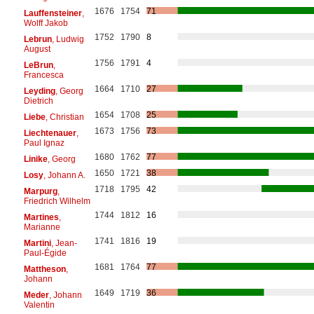
1676
1754
71
Lauffensteiner
,
Wolff Jakob
1752
1790
8
Lebrun
, Ludwig
August
1756
1791
4
LeBrun
,
Francesca
1664
1710
27
Leyding
, Georg
Dietrich
1654
1708
25
Liebe
, Christian
1673
1756
73
Liechtenauer
,
Paul Ignaz
1680
1762
77
Linike
, Georg
1650
1721
38
Losy
, Johann A.
1718
1795
42
Marpurg
,
Friedrich Wilhelm
1744
1812
16
Martines
,
Marianne
1741
1816
19
Martini
, Jean-
Paul-Égide
1681
1764
77
Mattheson
,
Johann
1649
1719
36
Meder
, Johann
Valentin