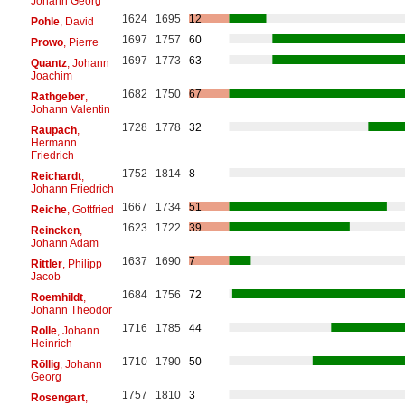
Johann Georg
1624
1695
12
Pohle
, David
1697
1757
60
Prowo
, Pierre
1697
1773
63
Quantz
, Johann
Joachim
1682
1750
67
Rathgeber
,
Johann Valentin
1728
1778
32
Raupach
,
Hermann
Friedrich
1752
1814
8
Reichardt
,
Johann Friedrich
1667
1734
51
Reiche
, Gottfried
1623
1722
39
Reincken
,
Johann Adam
1637
1690
7
Rittler
, Philipp
Jacob
1684
1756
72
Roemhildt
,
Johann Theodor
1716
1785
44
Rolle
, Johann
Heinrich
1710
1790
50
Röllig
, Johann
Georg
1757
1810
3
Rosengart
,