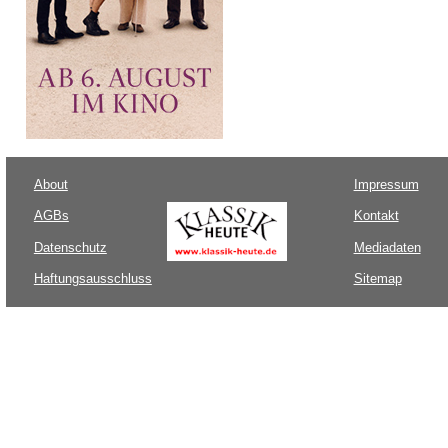
About
Impressum
AGBs
Kontakt
Datenschutz
Mediadaten
Haftungsausschluss
Sitemap