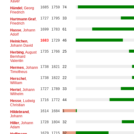
Xaver
1685
1759
74
Händel
, Georg
Friedrich
1727
1795
33
Hartmann Graf
,
Friedrich
1699
1783
61
Hasse
, Johann
Adolf
1683
1729
46
Heinichen
,
Johann David
1735
1766
25
Herbing
, August
Bernhard
Valentin
1738
1821
22
Hermes
, Johann
Timotheus
1738
1822
22
Herschel
,
William
1727
1789
33
Hertel
, Johann
Wilhelm
1716
1772
44
Hesse
, Ludwig
Christian
1614
1684
1
Hildebrand
,
Johann
1728
1804
32
Hiller
, Johann
Adam
1679
1715
32
Hoffmann
,