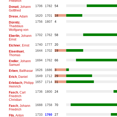
Friedrich
1706
1782
54
Donati
, Johann
Gottfried
1620
1701
18
Drese
, Adam
1756
1807
4
Dürnitz
,
Thaddäus
Wolfgang von
1702
1762
58
Eberlin
, Johann
Ernst
1740
1777
20
Eichner
, Ernst
1644
1702
19
Eisenhuet
,
Thomas
1694
1762
66
Endler
, Johann
Samuel
1626
1686
3
Erben
, Balthasar
1649
1712
29
Erich
, Daniel
1657
1714
31
Erlebach
, Philipp
Heinrich
1736
1800
24
Fasch
, Carl
Friedrich
Christian
1688
1758
70
Fasch
, Johann
Friedrich
1733
1760
27
Fils
, Anton