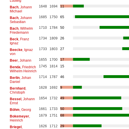
Ludwig
1648
1694
11
Bach
, Johann
Michael
1685
1750
65
Bach
, Johann
Sebastian
1710
1784
50
Bach
, Wilhelm
Friedemann
1734
1809
26
Beck
, Franz
Ignaz
1733
1803
27
Beecke
, Ignaz
von
1655
1700
17
Beer
, Johann
1745
1814
15
Benda
, Friedrich
Wilhelm Heinrich
1714
1787
46
Berlin
, Johan
Daniel
1628
1692
9
Bernhard
,
Christoph
1654
1732
49
Bessel
, Johann
Ernst
1661
1733
50
Böhm
, Georg
1679
1751
68
Bokemeyer
,
Heinrich
1626
1712
29
Briegel
,