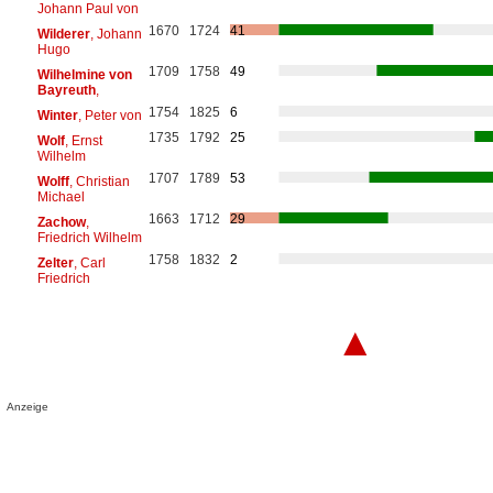
Johann Paul von
1670
1724
41
Wilderer
, Johann
Hugo
1709
1758
49
Wilhelmine von
Bayreuth
,
1754
1825
6
Winter
, Peter von
1735
1792
25
Wolf
, Ernst
Wilhelm
1707
1789
53
Wolff
, Christian
Michael
1663
1712
29
Zachow
,
Friedrich Wilhelm
1758
1832
2
Zelter
, Carl
Friedrich
▲
Anzeige