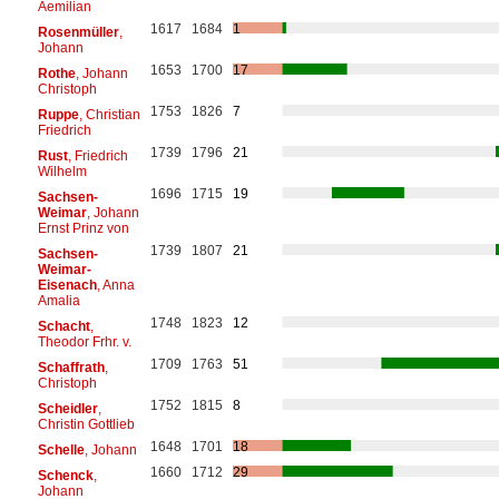
Aemilian
1617
1684
1
Rosenmüller
,
Johann
1653
1700
17
Rothe
, Johann
Christoph
1753
1826
7
Ruppe
, Christian
Friedrich
1739
1796
21
Rust
, Friedrich
Wilhelm
1696
1715
19
Sachsen-
Weimar
, Johann
Ernst Prinz von
1739
1807
21
Sachsen-
Weimar-
Eisenach
, Anna
Amalia
1748
1823
12
Schacht
,
Theodor Frhr. v.
1709
1763
51
Schaffrath
,
Christoph
1752
1815
8
Scheidler
,
Christin Gottlieb
1648
1701
18
Schelle
, Johann
1660
1712
29
Schenck
,
Johann