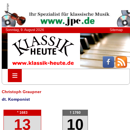
Anzeige
Sonntag, 9. August 2026
Sitemap
≡
≡
Christoph Graupner
dt. Komponist
* 1683
† 1760
13
10