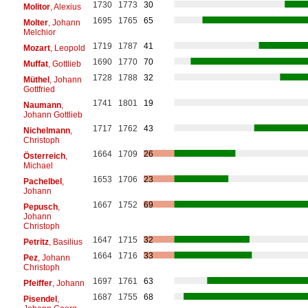
1730
1773
30
Molitor
, Alexius
1695
1765
65
Molter
, Johann
Melchior
1719
1787
41
Mozart
, Leopold
1690
1770
70
Muffat
, Gottlieb
1728
1788
32
Müthel
, Johann
Gottfried
1741
1801
19
Naumann
,
Johann Gottlieb
1717
1762
43
Nichelmann
,
Christoph
1664
1709
26
Österreich
,
Michael
1653
1706
23
Pachelbel
,
Johann
1667
1752
69
Pepusch
,
Johann
Christoph
1647
1715
32
Petritz
, Basilius
1664
1716
33
Pez
, Johann
Christoph
1697
1761
63
Pfeiffer
, Johann
1687
1755
68
Pisendel
,