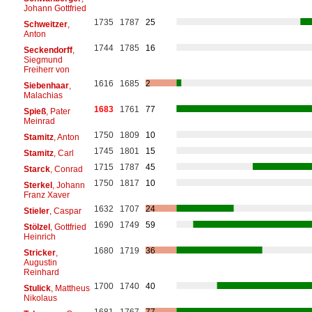
Johann Gottfried
1735
1787
25
Schweitzer
,
Anton
1744
1785
16
Seckendorff
,
Siegmund
Freiherr von
1616
1685
2
Siebenhaar
,
Malachias
1683
1761
77
Spieß
, Pater
Meinrad
1750
1809
10
Stamitz
, Anton
1745
1801
15
Stamitz
, Carl
1715
1787
45
Starck
, Conrad
1750
1817
10
Sterkel
, Johann
Franz Xaver
1632
1707
24
Stieler
, Caspar
1690
1749
59
Stölzel
, Gottfried
Heinrich
1680
1719
36
Stricker
,
Augustin
Reinhard
1700
1740
40
Stulick
, Mattheus
Nikolaus
1681
1767
77