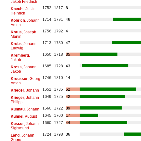
Jakob Friedrich
1752
1817
8
Knecht
, Justin
Heinrich
1714
1791
46
Kobrich
, Johann
Anton
1756
1792
4
Kraus
, Joseph
Martin
1713
1780
47
Krebs
, Johann
Ludwig
1650
1718
35
Kremberg
,
Jakob
1685
1728
43
Kress
, Johann
Jakob
1746
1810
14
Kreusser
, Georg
Anton
1652
1735
52
Krieger
, Johann
1649
1725
42
Krieger
, Johann
Philipp
1660
1722
39
Kuhnau
, Johann
1645
1700
17
Kühnel
, August
1660
1727
44
Kusser
, Johann
Sigismund
1724
1798
36
Lang
, Johann
Georg