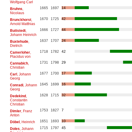
Wolfgang Carl
1665
1697
14
Bruhns
,
Nicolaus
1670
1725
42
Brunckhorst
,
Arnold Matthias
1666
1727
44
Buttstedt
,
Johann Heinrich
1637
1707
24
Buxtehude
,
Dietrich
1718
1782
42
Camerloher
,
Placidus von
1731
1798
29
Cannabich
,
Christian
1677
1700
17
Carl
, Johann
Georg
1645
1699
16
Conradi
, Johann
Georg
1628
1715
32
Dedekind
,
Constantin
Christian
1753
1827
7
Dimler
, Franz
Anton
1651
1693
10
Döbel
, Heinrich
1715
1797
45
Doles
, Johann