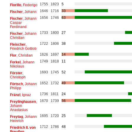
1755
1823
5
Fiorillo
, Federigo
1646
1716
33
Fischer
, Johann
1656
1746
63
Fischer
, Johann
Caspar
Ferdinand
1733
1800
27
Fischer
, Johann
Christian
1722
1806
38
Fleischer
,
Friedrich Gottlob
1626
1697
14
Flor
, Christian
1749
1818
11
Forkel
, Johann
Nikolaus
1693
1745
52
Förster
,
Christoph
1652
1732
49
Förtsch
, Johann
Philipp
1736
1811
24
Fränzl
, Ignaz
1670
1739
56
Freylinghausen
,
Johann
Anastasius
1695
1720
25
Freytag
, Johann
Heinrich
1712
1786
48
Friedrich II. von
Preußen
,