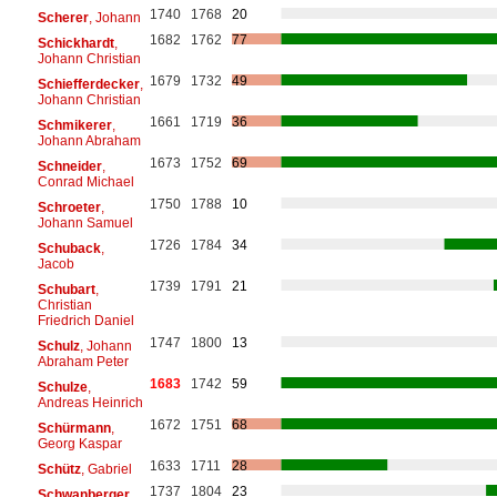
1740
1768
20
Scherer
, Johann
1682
1762
77
Schickhardt
,
Johann Christian
1679
1732
49
Schiefferdecker
,
Johann Christian
1661
1719
36
Schmikerer
,
Johann Abraham
1673
1752
69
Schneider
,
Conrad Michael
1750
1788
10
Schroeter
,
Johann Samuel
1726
1784
34
Schuback
,
Jacob
1739
1791
21
Schubart
,
Christian
Friedrich Daniel
1747
1800
13
Schulz
, Johann
Abraham Peter
1683
1742
59
Schulze
,
Andreas Heinrich
1672
1751
68
Schürmann
,
Georg Kaspar
1633
1711
28
Schütz
, Gabriel
1737
1804
23
Schwanberger
,