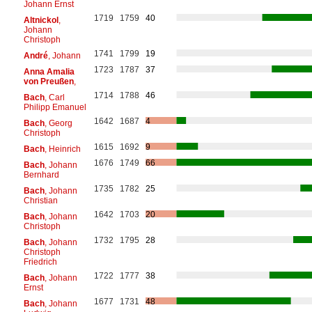
Johann Ernst
1719
1759
40
Altnickol
,
Johann
Christoph
1741
1799
19
André
, Johann
1723
1787
37
Anna Amalia
von Preußen
,
1714
1788
46
Bach
, Carl
Philipp Emanuel
1642
1687
4
Bach
, Georg
Christoph
1615
1692
9
Bach
, Heinrich
1676
1749
66
Bach
, Johann
Bernhard
1735
1782
25
Bach
, Johann
Christian
1642
1703
20
Bach
, Johann
Christoph
1732
1795
28
Bach
, Johann
Christoph
Friedrich
1722
1777
38
Bach
, Johann
Ernst
1677
1731
48
Bach
, Johann