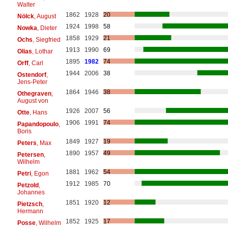
Walter
1862
1928
20
Nölck
, August
1924
1998
58
Nowka
, Dieter
1858
1929
21
Ochs
, Siegfried
1913
1990
69
Olias
, Lothar
1895
1982
74
Orff
, Carl
1944
2006
38
Ostendorf
,
Jens-Peter
1864
1946
38
Othegraven
,
August von
1926
2007
56
Otte
, Hans
1906
1991
74
Papandopoulo
,
Boris
1849
1927
19
Peters
, Max
1890
1957
49
Petersen
,
Wilhelm
1881
1962
54
Petri
, Egon
1912
1985
70
Petzold
,
Johannes
1851
1920
12
Pietzsch
,
Hermann
1852
1925
17
Posse
, Wilhelm