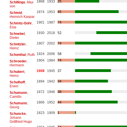
1868
1933
25
Schillings
, Max
von
1874
1953
45
Schmid
,
Heinrich Kaspar
1901
1987
74
Schmitz-Gohr
,
Else
1930
2018
52
Schnebel
,
Dieter
1907
2002
74
Schnitzler
,
Heinz
1924
2006
58
Schonthal
, Ruth
1904
1984
74
Schroeder
,
Hermann
1908
1945
37
Schubert
,
Heinz
1894
1942
34
Schulhoff
,
Erwin
1872
1946
38
Schumann
,
Camillo
1866
1952
44
Schumann
,
Georg
1823
1909
1
Schuncke
,
Johann
Gottfried Hugo