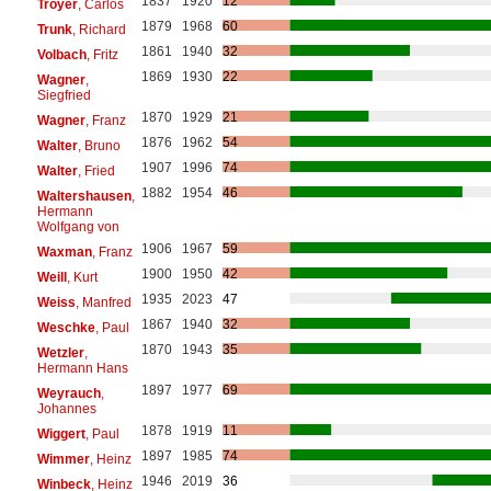
1837
1920
12
Troyer
, Carlos
1879
1968
60
Trunk
, Richard
1861
1940
32
Volbach
, Fritz
1869
1930
22
Wagner
,
Siegfried
1870
1929
21
Wagner
, Franz
1876
1962
54
Walter
, Bruno
1907
1996
74
Walter
, Fried
1882
1954
46
Waltershausen
,
Hermann
Wolfgang von
1906
1967
59
Waxman
, Franz
1900
1950
42
Weill
, Kurt
1935
2023
47
Weiss
, Manfred
1867
1940
32
Weschke
, Paul
1870
1943
35
Wetzler
,
Hermann Hans
1897
1977
69
Weyrauch
,
Johannes
1878
1919
11
Wiggert
, Paul
1897
1985
74
Wimmer
, Heinz
1946
2019
36
Winbeck
, Heinz