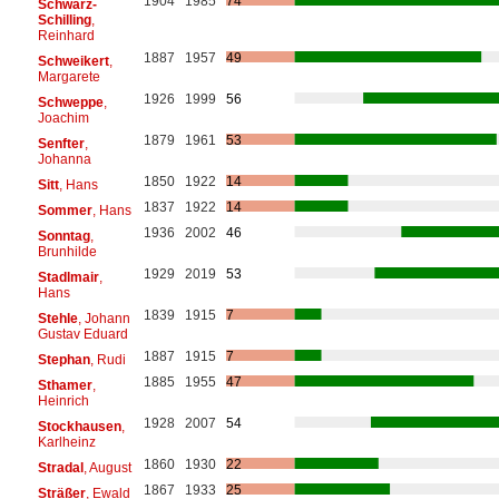
1904
1985
74
Schwarz-
Schilling
,
Reinhard
1887
1957
49
Schweikert
,
Margarete
1926
1999
56
Schweppe
,
Joachim
1879
1961
53
Senfter
,
Johanna
1850
1922
14
Sitt
, Hans
1837
1922
14
Sommer
, Hans
1936
2002
46
Sonntag
,
Brunhilde
1929
2019
53
Stadlmair
,
Hans
1839
1915
7
Stehle
, Johann
Gustav Eduard
1887
1915
7
Stephan
, Rudi
1885
1955
47
Sthamer
,
Heinrich
1928
2007
54
Stockhausen
,
Karlheinz
1860
1930
22
Stradal
, August
1867
1933
25
Sträßer
, Ewald