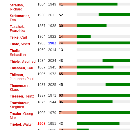
1864
1949
41
Strauss
,
Richard
1930
2011
52
Strittmatter
,
Eva
1857
1938
30
Taschek
,
Franziska
1864
1922
14
Teike
, Carl
1903
1982
74
Thate
, Albert
1969
2014
13
Theile
,
Sebastian
1934
2024
48
Thiele
, Siegfried
1867
1945
37
Thiessen
, Karl
1906
1973
65
Thilman
,
Johannes Paul
1937
2025
45
Thunemann
,
Klaus
1887
1971
63
Tiessen
, Heinz
1875
1944
36
Translateur
,
Siegfried
1903
1979
71
Trexler
, Georg
Max
1908
1951
43
Triebel
, Walter