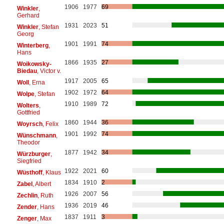
1906
1977
69
Winkler
,
Gerhard
1931
2023
51
Winkler
, Stefan
Georg
1901
1991
74
Winterberg
,
Hans
1866
1935
27
Woikowsky-
Biedau
, Victor v.
1917
2005
65
Woll
, Erna
1902
1972
64
Wolpe
, Stefan
1910
1989
72
Wolters
,
Gottfried
1860
1944
36
Woyrsch
, Felix
1901
1992
74
Wünschmann
,
Theodor
1877
1942
34
Würzburger
,
Siegfried
1922
2021
60
Wüsthoff
, Klaus
1834
1910
2
Zabel
, Albert
1926
2007
56
Zechlin
, Ruth
1936
2019
46
Zender
, Hans
1837
1911
3
Zenger
, Max