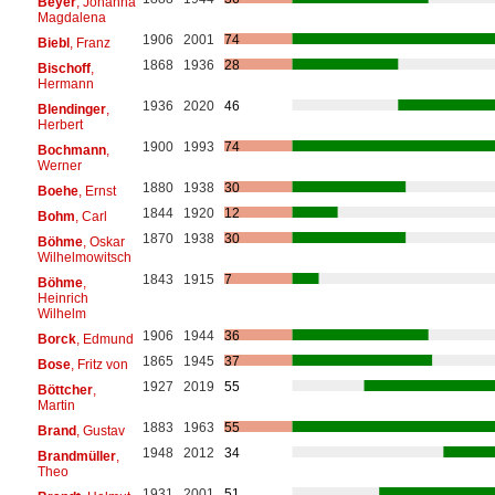
Beyer
, Johanna
Magdalena
1906
2001
74
Biebl
, Franz
1868
1936
28
Bischoff
,
Hermann
1936
2020
46
Blendinger
,
Herbert
1900
1993
74
Bochmann
,
Werner
1880
1938
30
Boehe
, Ernst
1844
1920
12
Bohm
, Carl
1870
1938
30
Böhme
, Oskar
Wilhelmowitsch
1843
1915
7
Böhme
,
Heinrich
Wilhelm
1906
1944
36
Borck
, Edmund
1865
1945
37
Bose
, Fritz von
1927
2019
55
Böttcher
,
Martin
1883
1963
55
Brand
, Gustav
1948
2012
34
Brandmüller
,
Theo
1931
2001
51