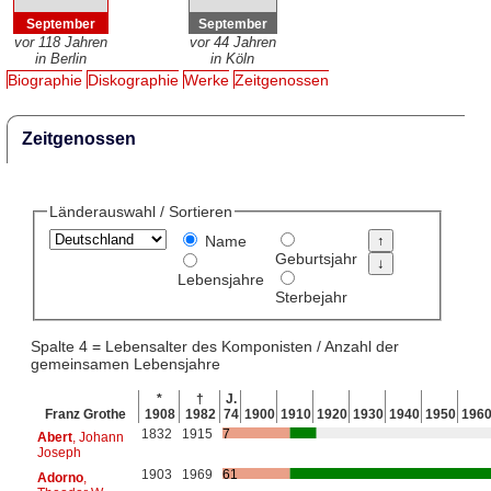
September
September
vor 118 Jahren
vor 44 Jahren
in Berlin
in Köln
Biographie
Diskographie
Werke
Zeitgenossen
Zeitgenossen
Länderauswahl / Sortieren
Name
Geburtsjahr
Lebensjahre
Sterbejahr
Spalte 4 = Lebensalter des Komponisten / Anzahl der
gemeinsamen Lebensjahre
*
†
J.
Franz Grothe
1908
1982
74
1900
1910
1920
1930
1940
1950
196
1832
1915
7
Abert
, Johann
Joseph
1903
1969
61
Adorno
,