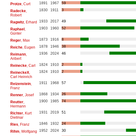
1891
1967
59
Protze
, Curt
1830
1911
3
Radecke
,
Robert
1933
2017
49
Ragwitz
, Erhard
1903
1960
52
Raphael
,
Günter
1873
1916
8
Reger
, Max
1878
1946
38
Reiche
, Eugen
1936
2024
46
Reimann
,
Aribert
1824
1910
2
Reinecke
, Carl
1824
1910
2
ReineckeX
,
Carl Heinrich
1911
1968
57
Reizenstein
,
Franz
1868
1934
26
Renner
, Josef
1900
1985
74
Reutter
,
Hermann
1931
2019
51
Richter
, Kurt
Dietmar
1846
1932
24
Ries
, Franz
1952
2024
30
Rihm
, Wolfgang