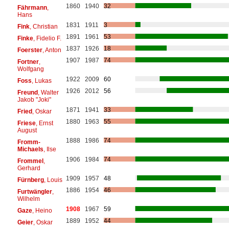
1860
1940
32
Fährmann
,
Hans
1831
1911
3
Fink
, Christian
1891
1961
53
Finke
, Fidelio F.
1837
1926
18
Foerster
, Anton
1907
1987
74
Fortner
,
Wolfgang
1922
2009
60
Foss
, Lukas
1926
2012
56
Freund
, Walter
Jakob "Joki"
1871
1941
33
Fried
, Oskar
1880
1963
55
Friese
, Ernst
August
1888
1986
74
Fromm-
Michaels
, Ilse
1906
1984
74
Frommel
,
Gerhard
1909
1957
48
Fürnberg
, Louis
1886
1954
46
Furtwängler
,
Wilhelm
1908
1967
59
Gaze
, Heino
1889
1952
44
Geier
, Oskar