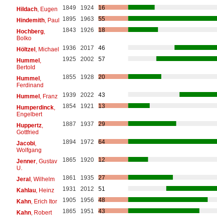
1849
1924
16
Hildach
, Eugen
1895
1963
55
Hindemith
, Paul
1843
1926
18
Hochberg
,
Bolko
1936
2017
46
Höltzel
, Michael
1925
2002
57
Hummel
,
Bertold
1855
1928
20
Hummel
,
Ferdinand
1939
2022
43
Hummel
, Franz
1854
1921
13
Humperdinck
,
Engelbert
1887
1937
29
Huppertz
,
Gottfried
1894
1972
64
Jacobi
,
Wolfgang
1865
1920
12
Jenner
, Gustav
U.
1861
1935
27
Jeral
, Wilhelm
1931
2012
51
Kahlau
, Heinz
1905
1956
48
Kahn
, Erich Itor
1865
1951
43
Kahn
, Robert