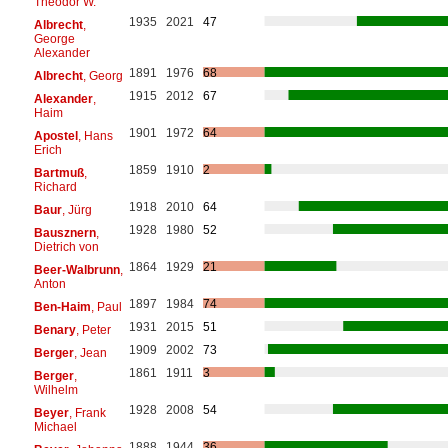
Theodor W.
1935
2021
47
Albrecht
,
George
Alexander
1891
1976
68
Albrecht
, Georg
1915
2012
67
Alexander
,
Haim
1901
1972
64
Apostel
, Hans
Erich
1859
1910
2
Bartmuß
,
Richard
1918
2010
64
Baur
, Jürg
1928
1980
52
Bausznern
,
Dietrich von
1864
1929
21
Beer-Walbrunn
,
Anton
1897
1984
74
Ben-Haim
, Paul
1931
2015
51
Benary
, Peter
1909
2002
73
Berger
, Jean
1861
1911
3
Berger
,
Wilhelm
1928
2008
54
Beyer
, Frank
Michael
1888
1944
36