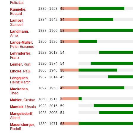
Felicitas
1885
1953
45
Künneke
,
Eduard
1884
1942
34
Lampel
,
Samuel
1887
1966
58
Landmann
,
Arno
1850
1926
18
Lange-Müller
,
Peter Erasmus
1928
2013
54
Lehrndorfer
,
Franz
1920
1974
54
Leimer
, Kurt
1866
1946
38
Lincke
, Paul
1937
2014
45
Longquich
,
Heinz Martin
1897
1953
45
Mackeben
,
Theo
1860
1911
3
Mahler
, Gustav
1923
2016
59
Mamlok
, Ursula
1928
2005
54
Mangelsdorff
,
Albert
1889
1971
63
Mauersberger
,
Rudolf