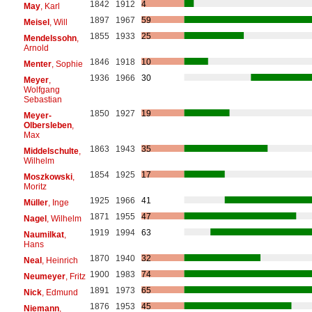
1842
1912
4
May
, Karl
1897
1967
59
Meisel
, Will
1855
1933
25
Mendelssohn
,
Arnold
1846
1918
10
Menter
, Sophie
1936
1966
30
Meyer
,
Wolfgang
Sebastian
1850
1927
19
Meyer-
Olbersleben
,
Max
1863
1943
35
Middelschulte
,
Wilhelm
1854
1925
17
Moszkowski
,
Moritz
1925
1966
41
Müller
, Inge
1871
1955
47
Nagel
, Wilhelm
1919
1994
63
Naumilkat
,
Hans
1870
1940
32
Neal
, Heinrich
1900
1983
74
Neumeyer
, Fritz
1891
1973
65
Nick
, Edmund
1876
1953
45
Niemann
,