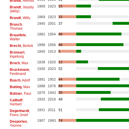
Brandt
, Helmut
1869
1923
15
Brandt
, Vassily
(Willy)
1869
1923
15
Brandt
, Willy
1945
2001
37
Brasch
,
Thomas
1882
1954
46
Braunfels
,
Walter
1898
1956
48
Brecht
, Bertolt
1840
1913
5
Bronsart
,
Ingeborg
1838
1920
12
Bruch
, Max
1930
2023
52
Bruckmann
,
Ferdinand
1891
1952
44
Busch
, Adolf
1888
1976
68
Butting
, Max
1870
1943
35
Büttner
, Paul
1933
2016
49
Callhoff
,
Herbert
1931
2011
51
Degenhardt
,
Franz Josef
1907
1993
74
Desportes
,
Yvonne