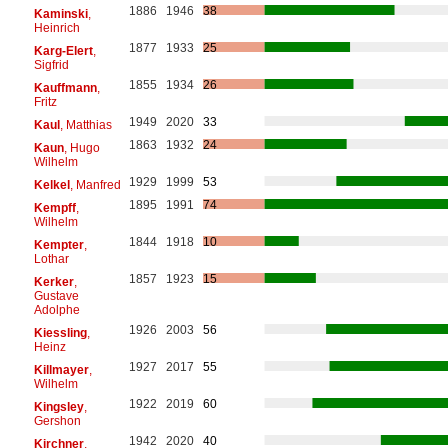
1886
1946
38
Kaminski
,
Heinrich
1877
1933
25
Karg-Elert
,
Sigfrid
1855
1934
26
Kauffmann
,
Fritz
1949
2020
33
Kaul
, Matthias
1863
1932
24
Kaun
, Hugo
Wilhelm
1929
1999
53
Kelkel
, Manfred
1895
1991
74
Kempff
,
Wilhelm
1844
1918
10
Kempter
,
Lothar
1857
1923
15
Kerker
,
Gustave
Adolphe
1926
2003
56
Kiessling
,
Heinz
1927
2017
55
Killmayer
,
Wilhelm
1922
2019
60
Kingsley
,
Gershon
1942
2020
40
Kirchner
,