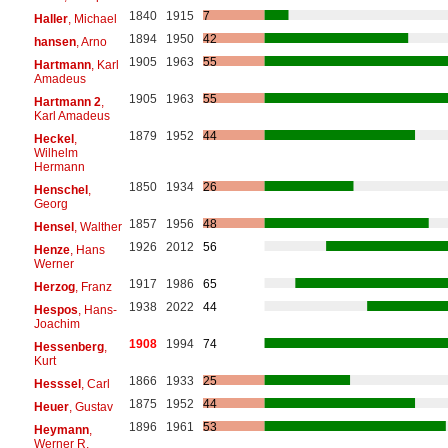
1840
1915
7
Haller
, Michael
1894
1950
42
hansen
, Arno
1905
1963
55
Hartmann
, Karl
Amadeus
1905
1963
55
Hartmann 2
,
Karl Amadeus
1879
1952
44
Heckel
,
Wilhelm
Hermann
1850
1934
26
Henschel
,
Georg
1857
1956
48
Hensel
, Walther
1926
2012
56
Henze
, Hans
Werner
1917
1986
65
Herzog
, Franz
1938
2022
44
Hespos
, Hans-
Joachim
1908
1994
74
Hessenberg
,
Kurt
1866
1933
25
Hesssel
, Carl
1875
1952
44
Heuer
, Gustav
1896
1961
53
Heymann
,
Werner R.