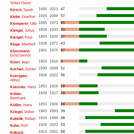
Volker David
1935
2013
47
Kirsch
, Sarah
1925
2009
57
Klebe
, Giselher
1885
1973
65
Klemperer
, Otto
1859
1933
25
Klengel
, Julius
1854
1935
27
Klengel
, Paul
1928
1971
43
Kluge
, Manfred
1901
1975
67
Klussmann
,
Ernst Gernot
1853
1916
8
Knorr
, Iwan
1930
2009
52
Kochan
, Günter
1926
2022
56
Koerppen
,
Alfred
1853
1926
18
Koessler
, Hans
1849
1927
19
Köhler
,
Bernhard
1853
1926
18
Kößler
, Hans
1943
2003
39
Kriegel
, Volker
1914
1996
68
Kubelík
, Rafael
1929
2022
53
Kühn
, Rolf
1914
2001
68
Kukuck
,