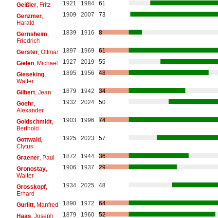
1921
1984
61
Geißler
, Fritz
1909
2007
73
Genzmer
,
Harald
1839
1916
8
Gernsheim
,
Friedrich
1897
1969
61
Gerster
, Ottmar
1927
2019
55
Gielen
, Michael
1895
1956
48
Gieseking
,
Walter
1879
1942
34
Gilbert
, Jean
1932
2024
50
Goehr
,
Alexander
1903
1996
74
Goldschmidt
,
Berthold
1925
2023
57
Gottwald
,
Clytus
1872
1944
36
Graener
, Paul
1906
1937
29
Gronostay
,
Walter
1934
2025
48
Grosskopf
,
Erhard
1890
1972
64
Gurlitt
, Manfred
1879
1960
52
Haas
, Joseph