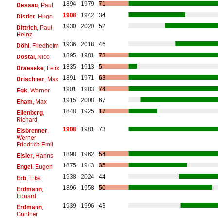
1894
1979
71
Dessau
, Paul
1908
1942
34
Distler
, Hugo
1930
2020
52
Dittrich
, Paul-
Heinz
1936
2018
46
Döhl
, Friedhelm
1895
1981
73
Dostal
, Nico
1835
1913
5
Draeseke
, Felix
1891
1971
63
Drischner
, Max
1901
1983
74
Egk
, Werner
1915
2008
67
Eham
, Max
1848
1925
17
Eilenberg
,
Richard
1908
1981
73
Eisbrenner
,
Werner
Friedrich Emil
1898
1962
54
Eisler
, Hanns
1875
1943
35
Engel
, Eugen
1938
2024
44
Erb
, Elke
1896
1958
50
Erdmann
,
Eduard
1939
1996
43
Erdmann
,
Gunther