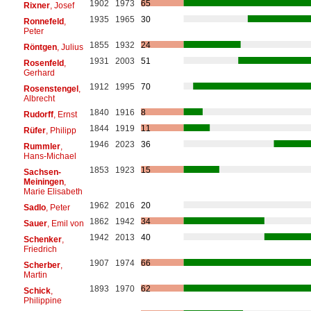
1902
1973
65
Rixner
, Josef
1935
1965
30
Ronnefeld
,
Peter
1855
1932
24
Röntgen
, Julius
1931
2003
51
Rosenfeld
,
Gerhard
1912
1995
70
Rosenstengel
,
Albrecht
1840
1916
8
Rudorff
, Ernst
1844
1919
11
Rüfer
, Philipp
1946
2023
36
Rummler
,
Hans-Michael
1853
1923
15
Sachsen-
Meiningen
,
Marie Elisabeth
1962
2016
20
Sadlo
, Peter
1862
1942
34
Sauer
, Emil von
1942
2013
40
Schenker
,
Friedrich
1907
1974
66
Scherber
,
Martin
1893
1970
62
Schick
,
Philippine