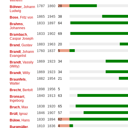
Wilhelm
1787
1860
28
Böhner
, Johann
Ludwig
1865
1945
38
Bose
, Fritz von
1833
1897
64
Brahms
,
Johannes
1833
1902
69
Brambach
,
Caspar Joseph
1883
1963
20
Brand
, Gustav
1760
1837
5
Brandl
, Johann
Evangelist
1869
1923
34
Brandt
, Vassily
(Willy)
1869
1923
34
Brandt
, Willy
1882
1954
21
Braunfels
,
Walter
1898
1956
5
Brecht
, Bertolt
1840
1913
63
Bronsart
,
Ingeborg
1838
1920
65
Bruch
, Max
1846
1907
57
Brüll
, Ignaz
1830
1894
62
Bülow
, Hans
1810
1836
4
Burgmüller
,