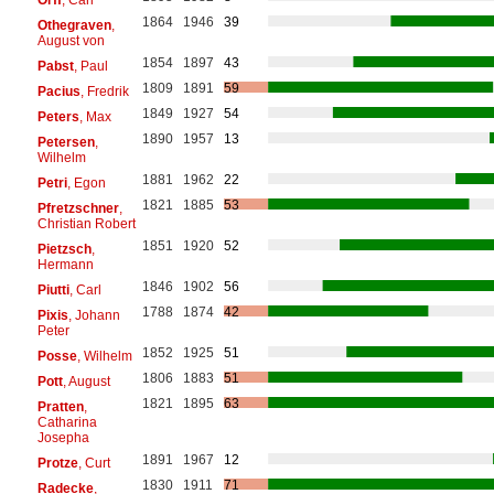
1864
1946
39
Othegraven
,
August von
1854
1897
43
Pabst
, Paul
1809
1891
59
Pacius
, Fredrik
1849
1927
54
Peters
, Max
1890
1957
13
Petersen
,
Wilhelm
1881
1962
22
Petri
, Egon
1821
1885
53
Pfretzschner
,
Christian Robert
1851
1920
52
Pietzsch
,
Hermann
1846
1902
56
Piutti
, Carl
1788
1874
42
Pixis
, Johann
Peter
1852
1925
51
Posse
, Wilhelm
1806
1883
51
Pott
, August
1821
1895
63
Pratten
,
Catharina
Josepha
1891
1967
12
Protze
, Curt
1830
1911
71
Radecke
,