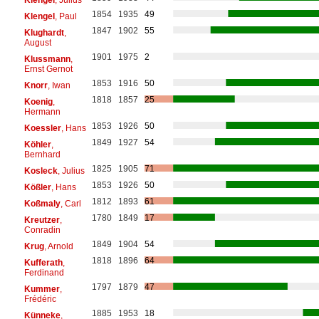
1854
1935
49
Klengel
, Paul
1847
1902
55
Klughardt
,
August
1901
1975
2
Klussmann
,
Ernst Gernot
1853
1916
50
Knorr
, Iwan
1818
1857
25
Koenig
,
Hermann
1853
1926
50
Koessler
, Hans
1849
1927
54
Köhler
,
Bernhard
1825
1905
71
Kosleck
, Julius
1853
1926
50
Kößler
, Hans
1812
1893
61
Koßmaly
, Carl
1780
1849
17
Kreutzer
,
Conradin
1849
1904
54
Krug
, Arnold
1818
1896
64
Kufferath
,
Ferdinand
1797
1879
47
Kummer
,
Frédéric
1885
1953
18
Künneke
,