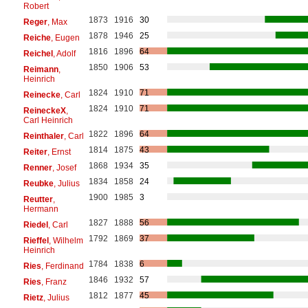
Robert
1873
1916
30
Reger
, Max
1878
1946
25
Reiche
, Eugen
1816
1896
64
Reichel
, Adolf
1850
1906
53
Reimann
,
Heinrich
1824
1910
71
Reinecke
, Carl
1824
1910
71
ReineckeX
,
Carl Heinrich
1822
1896
64
Reinthaler
, Carl
1814
1875
43
Reiter
, Ernst
1868
1934
35
Renner
, Josef
1834
1858
24
Reubke
, Julius
1900
1985
3
Reutter
,
Hermann
1827
1888
56
Riedel
, Carl
1792
1869
37
Rieffel
, Wilhelm
Heinrich
1784
1838
6
Ries
, Ferdinand
1846
1932
57
Ries
, Franz
1812
1877
45
Rietz
, Julius