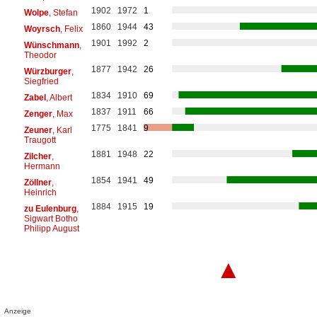
1902
1972
1
Wolpe
, Stefan
1860
1944
43
Woyrsch
, Felix
1901
1992
2
Wünschmann
,
Theodor
1877
1942
26
Würzburger
,
Siegfried
1834
1910
69
Zabel
, Albert
1837
1911
66
Zenger
, Max
1775
1841
9
Zeuner
, Karl
Traugott
1881
1948
22
Zilcher
,
Hermann
1854
1941
49
Zöllner
,
Heinrich
1884
1915
19
zu Eulenburg
,
Sigwart Botho
Philipp August
▲
Anzeige