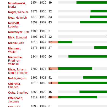
1854
1925
49
Moszkowski
,
Moritz
1871
1955
32
Nagel
, Wilhelm
1870
1940
33
Neal
, Heinrich
1859
1902
43
Neuhoff
,
Ludwig
1900
1983
3
Neumeyer
, Fritz
1891
1973
12
Nick
, Edmund
1810
1849
17
Nicolai
, Otto
1876
1953
27
Niemann
,
Walter
1844
1900
56
Nietzsche
,
Friedrich
Wilhelm
1780
1873
41
Nisle
, Johann
Martin Friedrich
1862
1928
41
Nölck
, August
1819
1895
63
Oberthür
,
Charles
1858
1929
45
Ochs
, Siegfried
1819
1880
48
Offenbach
,
Jacques
1895
1982
8
Orff
, Carl