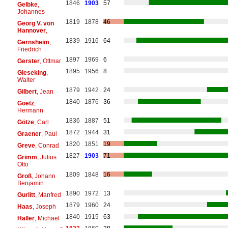
1846
1903
57
Gelbke
,
Johannes
1819
1878
46
Georg V. von
Hannover
,
1839
1916
64
Gernsheim
,
Friedrich
1897
1969
6
Gerster
, Ottmar
1895
1956
8
Gieseking
,
Walter
1879
1942
24
Gilbert
, Jean
1840
1876
36
Goetz
,
Hermann
1836
1887
51
Götze
, Carl
1872
1944
31
Graener
, Paul
1820
1851
19
Greve
, Conrad
1827
1903
71
Grimm
, Julius
Otto
1809
1848
16
Groß
, Johann
Benjamin
1890
1972
13
Gurlitt
, Manfred
1879
1960
24
Haas
, Joseph
1840
1915
63
Haller
, Michael