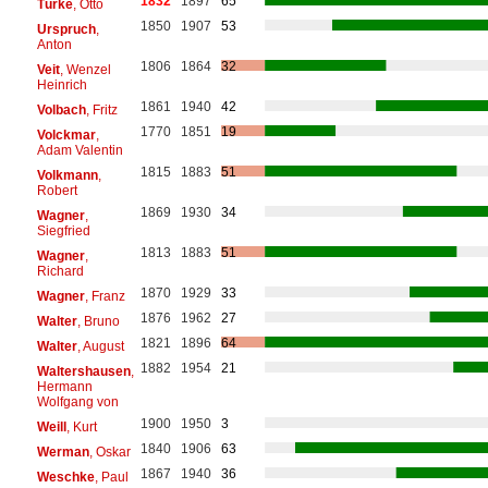
1832
1897
65
Türke
, Otto
1850
1907
53
Urspruch
,
Anton
1806
1864
32
Veit
, Wenzel
Heinrich
1861
1940
42
Volbach
, Fritz
1770
1851
19
Volckmar
,
Adam Valentin
1815
1883
51
Volkmann
,
Robert
1869
1930
34
Wagner
,
Siegfried
1813
1883
51
Wagner
,
Richard
1870
1929
33
Wagner
, Franz
1876
1962
27
Walter
, Bruno
1821
1896
64
Walter
, August
1882
1954
21
Waltershausen
,
Hermann
Wolfgang von
1900
1950
3
Weill
, Kurt
1840
1906
63
Werman
, Oskar
1867
1940
36
Weschke
, Paul