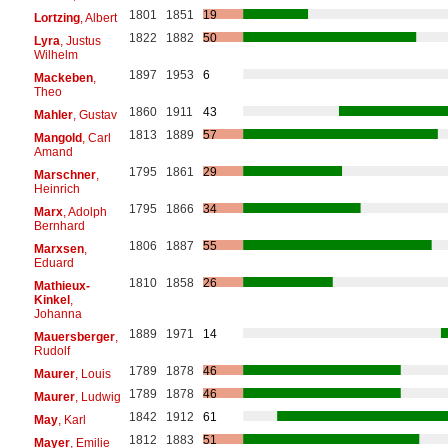
1801
1851
19
Lortzing
, Albert
1822
1882
50
Lyra
, Justus
Wilhelm
1897
1953
6
Mackeben
,
Theo
1860
1911
43
Mahler
, Gustav
1813
1889
57
Mangold
, Carl
Amand
1795
1861
29
Marschner
,
Heinrich
1795
1866
34
Marx
, Adolph
Bernhard
1806
1887
55
Marxsen
,
Eduard
1810
1858
26
Mathieux-
Kinkel
,
Johanna
1889
1971
14
Mauersberger
,
Rudolf
1789
1878
46
Maurer
, Louis
1789
1878
46
Maurer
, Ludwig
1842
1912
61
May
, Karl
1812
1883
51
Mayer
, Emilie