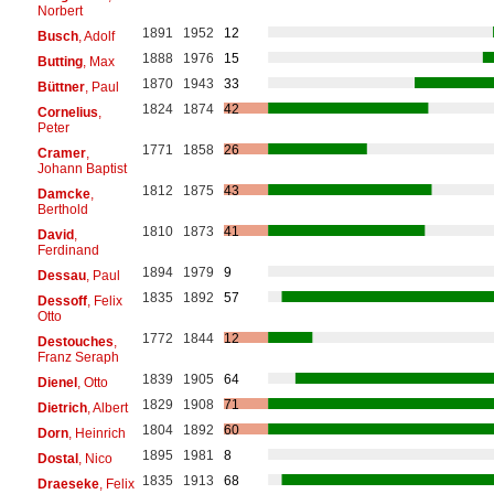
Norbert
1891
1952
12
Busch
, Adolf
1888
1976
15
Butting
, Max
1870
1943
33
Büttner
, Paul
1824
1874
42
Cornelius
,
Peter
1771
1858
26
Cramer
,
Johann Baptist
1812
1875
43
Damcke
,
Berthold
1810
1873
41
David
,
Ferdinand
1894
1979
9
Dessau
, Paul
1835
1892
57
Dessoff
, Felix
Otto
1772
1844
12
Destouches
,
Franz Seraph
1839
1905
64
Dienel
, Otto
1829
1908
71
Dietrich
, Albert
1804
1892
60
Dorn
, Heinrich
1895
1981
8
Dostal
, Nico
1835
1913
68
Draeseke
, Felix