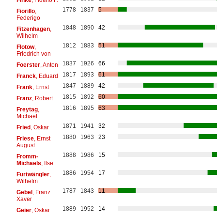
1778
1837
5
Fiorillo
,
Federigo
1848
1890
42
Fitzenhagen
,
Wilhelm
1812
1883
51
Flotow
,
Friedrich von
1837
1926
66
Foerster
, Anton
1817
1893
61
Franck
, Eduard
1847
1889
42
Frank
, Ernst
1815
1892
60
Franz
, Robert
1816
1895
63
Freytag
,
Michael
1871
1941
32
Fried
, Oskar
1880
1963
23
Friese
, Ernst
August
1888
1986
15
Fromm-
Michaels
, Ilse
1886
1954
17
Furtwängler
,
Wilhelm
1787
1843
11
Gebel
, Franz
Xaver
1889
1952
14
Geier
, Oskar