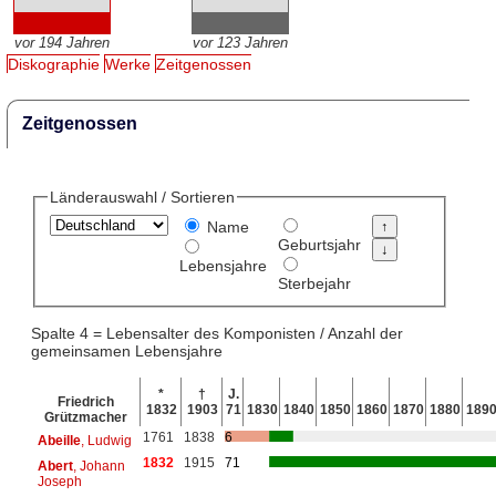
vor 194 Jahren
vor 123 Jahren
Diskographie
Werke
Zeitgenossen
Zeitgenossen
Länderauswahl / Sortieren
Name
Geburtsjahr
Lebensjahre
Sterbejahr
Spalte 4 = Lebensalter des Komponisten / Anzahl der
gemeinsamen Lebensjahre
*
†
J.
Friedrich
1832
1903
71
1830
1840
1850
1860
1870
1880
189
Grützmacher
1761
1838
6
Abeille
, Ludwig
1832
1915
71
Abert
, Johann
Joseph