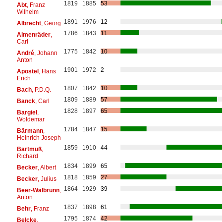
1819
1885
53
Abt
, Franz
Wilhelm
1891
1976
12
Albrecht
, Georg
1786
1843
11
Almenräder
,
Carl
1775
1842
10
André
, Johann
Anton
1901
1972
2
Apostel
, Hans
Erich
1807
1842
10
Bach
, P.D.Q.
1809
1889
57
Banck
, Carl
1828
1897
65
Bargiel
,
Woldemar
1784
1847
15
Bärmann
,
Heinrich Joseph
1859
1910
44
Bartmuß
,
Richard
1834
1899
65
Becker
, Albert
1818
1859
27
Becker
, Julius
1864
1929
39
Beer-Walbrunn
,
Anton
1837
1898
61
Behr
, Franz
1795
1874
42
Belcke
,