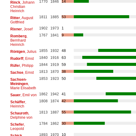
1770
1846
14
Rinck
, Johann
Christian
Heinrich
1811
1885
53
Ritter
, August
Gottfried
1902
1973
1
Rixner
, Josef
1767
1841
9
Romberg
,
Bernhard
Heinrich
1855
1932
48
Röntgen
, Julius
1840
1916
63
Rudorff
, Ernst
1844
1919
59
Rüfer
, Philipp
1813
1870
38
Sachse
, Ernst
1853
1923
50
Sachsen-
Meiningen
,
Marie Elisabeth
1862
1942
41
Sauer
, Emil von
1808
1874
42
Schäffer
,
Heinrich
1813
1887
55
Schauroth
,
Delphine von
1784
1862
30
Schefer
,
Leopold
1893
1970
10
Schick
,