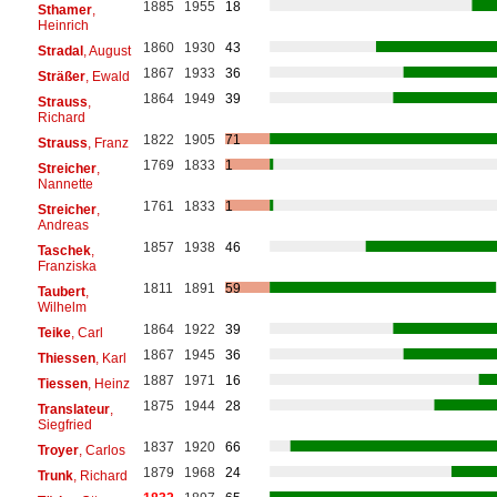
1885
1955
18
Sthamer
,
Heinrich
1860
1930
43
Stradal
, August
1867
1933
36
Sträßer
, Ewald
1864
1949
39
Strauss
,
Richard
1822
1905
71
Strauss
, Franz
1769
1833
1
Streicher
,
Nannette
1761
1833
1
Streicher
,
Andreas
1857
1938
46
Taschek
,
Franziska
1811
1891
59
Taubert
,
Wilhelm
1864
1922
39
Teike
, Carl
1867
1945
36
Thiessen
, Karl
1887
1971
16
Tiessen
, Heinz
1875
1944
28
Translateur
,
Siegfried
1837
1920
66
Troyer
, Carlos
1879
1968
24
Trunk
, Richard