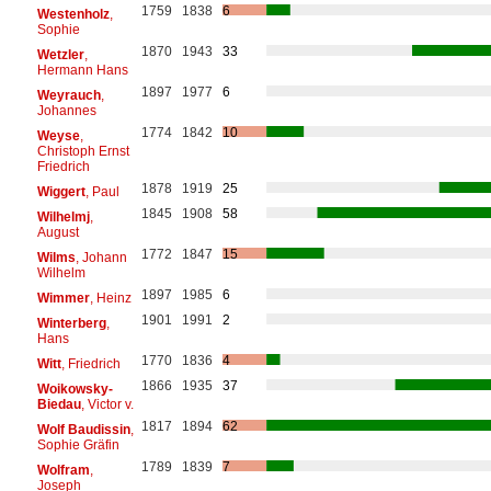
1759
1838
6
Westenholz
,
Sophie
1870
1943
33
Wetzler
,
Hermann Hans
1897
1977
6
Weyrauch
,
Johannes
1774
1842
10
Weyse
,
Christoph Ernst
Friedrich
1878
1919
25
Wiggert
, Paul
1845
1908
58
Wilhelmj
,
August
1772
1847
15
Wilms
, Johann
Wilhelm
1897
1985
6
Wimmer
, Heinz
1901
1991
2
Winterberg
,
Hans
1770
1836
4
Witt
, Friedrich
1866
1935
37
Woikowsky-
Biedau
, Victor v.
1817
1894
62
Wolf Baudissin
,
Sophie Gräfin
1789
1839
7
Wolfram
,
Joseph