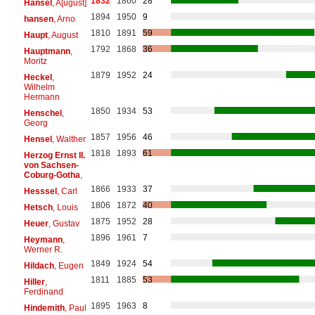
1832
1860
28
Hänsel
, A[ugust]
1894
1950
9
hansen
, Arno
1810
1891
59
Haupt
, August
1792
1868
36
Hauptmann
,
Moritz
1879
1952
24
Heckel
,
Wilhelm
Hermann
1850
1934
53
Henschel
,
Georg
1857
1956
46
Hensel
, Walther
1818
1893
61
Herzog Ernst II.
von Sachsen-
Coburg-Gotha
,
1866
1933
37
Hesssel
, Carl
1806
1872
40
Hetsch
, Louis
1875
1952
28
Heuer
, Gustav
1896
1961
7
Heymann
,
Werner R.
1849
1924
54
Hildach
, Eugen
1811
1885
53
Hiller
,
Ferdinand
1895
1963
8
Hindemith
, Paul