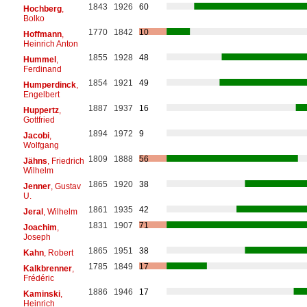
1843
1926
60
Hochberg
,
Bolko
1770
1842
10
Hoffmann
,
Heinrich Anton
1855
1928
48
Hummel
,
Ferdinand
1854
1921
49
Humperdinck
,
Engelbert
1887
1937
16
Huppertz
,
Gottfried
1894
1972
9
Jacobi
,
Wolfgang
1809
1888
56
Jähns
, Friedrich
Wilhelm
1865
1920
38
Jenner
, Gustav
U.
1861
1935
42
Jeral
, Wilhelm
1831
1907
71
Joachim
,
Joseph
1865
1951
38
Kahn
, Robert
1785
1849
17
Kalkbrenner
,
Frédéric
1886
1946
17
Kaminski
,
Heinrich