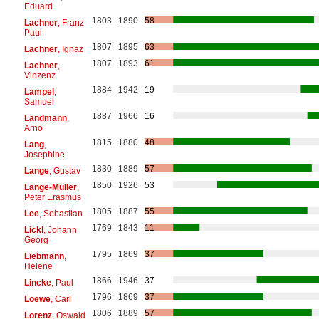
Eduard
1803
1890
58
Lachner
, Franz
Paul
1807
1895
63
Lachner
, Ignaz
1807
1893
61
Lachner
,
Vinzenz
1884
1942
19
Lampel
,
Samuel
1887
1966
16
Landmann
,
Arno
1815
1880
48
Lang
,
Josephine
1830
1889
57
Lange
, Gustav
1850
1926
53
Lange-Müller
,
Peter Erasmus
1805
1887
55
Lee
, Sebastian
1769
1843
11
Lickl
, Johann
Georg
1795
1869
37
Liebmann
,
Helene
1866
1946
37
Lincke
, Paul
1796
1869
37
Loewe
, Carl
1806
1889
57
Lorenz
, Oswald