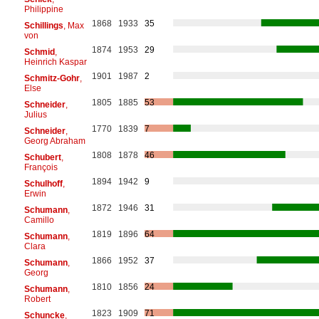
Philippine
1868
1933
35
Schillings
, Max
von
1874
1953
29
Schmid
,
Heinrich Kaspar
1901
1987
2
Schmitz-Gohr
,
Else
1805
1885
53
Schneider
,
Julius
1770
1839
7
Schneider
,
Georg Abraham
1808
1878
46
Schubert
,
François
1894
1942
9
Schulhoff
,
Erwin
1872
1946
31
Schumann
,
Camillo
1819
1896
64
Schumann
,
Clara
1866
1952
37
Schumann
,
Georg
1810
1856
24
Schumann
,
Robert
1823
1909
71
Schuncke
,