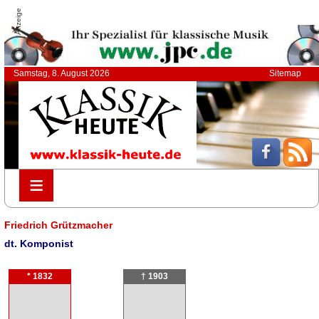
Anzeige
Samstag, 8. August 2026
Sitemap
≡
≡
Friedrich Grützmacher
dt. Komponist
* 1832
† 1903