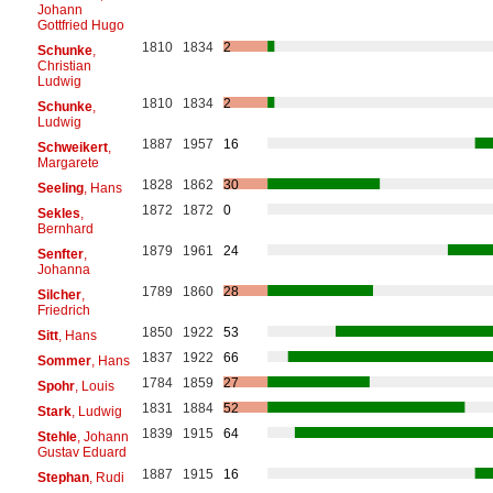
Johann
Gottfried Hugo
1810
1834
2
Schunke
,
Christian
Ludwig
1810
1834
2
Schunke
,
Ludwig
1887
1957
16
Schweikert
,
Margarete
1828
1862
30
Seeling
, Hans
1872
1872
0
Sekles
,
Bernhard
1879
1961
24
Senfter
,
Johanna
1789
1860
28
Silcher
,
Friedrich
1850
1922
53
Sitt
, Hans
1837
1922
66
Sommer
, Hans
1784
1859
27
Spohr
, Louis
1831
1884
52
Stark
, Ludwig
1839
1915
64
Stehle
, Johann
Gustav Eduard
1887
1915
16
Stephan
, Rudi