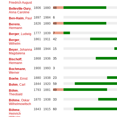
Friedrich August
1806
1880
48
Belleville-Oury
,
Anna Caroline
1897
1984
6
Ben-Haim
, Paul
1826
1880
48
Berens
,
Hermann
1777
1839
7
Berger
, Ludwig
1861
1911
42
Berger
,
Wilhelm
1888
1944
15
Beyer
, Johanna
Magdalena
1868
1936
35
Bischoff
,
Hermann
1900
1993
3
Bochmann
,
Werner
1880
1938
23
Boehe
, Ernst
1844
1920
59
Bohm
, Carl
1793
1881
49
Böhm
,
Theobald
1870
1938
33
Böhme
, Oskar
Wilhelmowitsch
1843
1915
60
Böhme
,
Heinrich