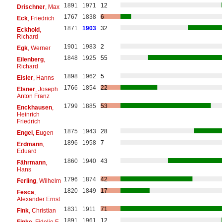
1891
1971
12
Drischner
, Max
1767
1838
6
Eck
, Friedrich
1871
1903
32
Eckhold
,
Richard
1901
1983
2
Egk
, Werner
1848
1925
55
Eilenberg
,
Richard
1898
1962
5
Eisler
, Hanns
1766
1854
22
Elsner
, Joseph
Anton Franz
1799
1885
53
Enckhausen
,
Heinrich
Friedrich
1875
1943
28
Engel
, Eugen
1896
1958
7
Erdmann
,
Eduard
1860
1940
43
Fährmann
,
Hans
1796
1874
42
Ferling
, Wilhelm
1820
1849
17
Fesca
,
Alexander Ernst
1831
1911
71
Fink
, Christian
1891
1961
12
Finke
, Fidelio F.