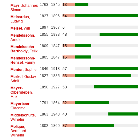
1763
1845
13
Mayr
, Johannes
Simon
1827
1896
64
Meinardus
,
Ludwig
1897
1967
6
Meisel
, Will
1855
1933
48
Mendelssohn
,
Arnold
1809
1847
15
Mendelssohn
Bartholdy
, Felix
1805
1847
15
Mendelssohn-
Hensel
, Fanny
1846
1918
57
Menter
, Sophie
1827
1885
53
Merkel
, Gustav
Adolf
1850
1927
53
Meyer-
Olbersleben
,
Max
1791
1864
32
Meyerbeer
,
Giacomo
1863
1943
40
Middelschulte
,
Wilhelm
1802
1869
37
Molique
,
Bernhard
Wilhelm