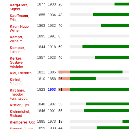
1877
1933
26
Karg-Elert
,
Sigfrid
1855
1934
48
Kauffmann
,
Fritz
1863
1932
40
Kaun
, Hugo
Wilhelm
1895
1991
8
Kempff
,
Wilhelm
1844
1918
59
Kempter
,
Lothar
1857
1923
46
Kerker
,
Gustave
Adolphe
1821
1885
53
Kiel
, Friedrich
1810
1858
26
Kinkel
,
Johanna
1823
1903
71
Kirchner
,
Theodor
Fürchtegott
1848
1907
55
Kistler
, Cyrill
1846
1901
55
Kleinmichel
,
Richard
1885
1973
18
Klemperer
, Otto
1859
1933
44
Klengel
, Julius