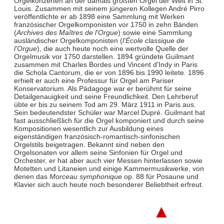
Orgelkonzerten an der damals größten Orgel der Welt in St.
Louis. Zusammen mit seinem jüngeren Kollegen André Pirro
veröffentlichte er ab 1898 eine Sammlung mit Werken
französischer Orgelkomponisten vor 1750 in zehn Bänden
(
Archives des Maîtres de l'Orgue
) sowie eine Sammlung
ausländischer Orgelkomponisten (
l'École classique de
l'Orgue
), die auch heute noch eine wertvolle Quelle der
Orgelmusik vor 1750 darstellen. 1894 gründete Guilmant
zusammen mit Charles Bordes und Vincent d'Indy in Paris
die Schola Cantorum, die er von 1896 bis 1990 leitete. 1896
erhielt er auch eine Professur für Orgel am Pariser
Konservatorium. Als Pädagoge war er berühmt für seine
Detailgenauigkeit und seine Freundlichkeit. Den Lehrberuf
übte er bis zu seinem Tod am 29. März 1911 in Paris aus.
Sein bedeutendster Schüler war Marcel Dupré. Guilmant hat
fast ausschließlich für die Orgel komponiert und durch seine
Kompositionen wesentlich zur Ausbildung eines
eigenständigen französisch-romantisch-sinfonischen
Orgelstils beigetragen. Bekannt sind neben den
Orgelsonaten vor allem seine Sinfonien für Orgel und
Orchester, er hat aber auch vier Messen hinterlassen sowie
Motetten und Litaneien und einige Kammermusikwerke, von
denen das
Morceau symphonique
op. 88 für Posaune und
Klavier sich auch heute noch besonderer Beliebtheit erfreut.
▲