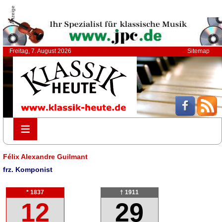
Anzeige
Freitag, 7. August 2026
Sitemap
≡
≡
Félix Alexandre Guilmant
frz. Komponist
* 1837
† 1911
12
29