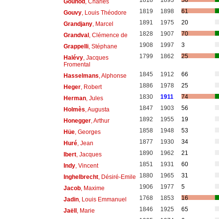
1818
1893
56
Gounod
, Charles
1819
1898
61
Gouvy
, Louis Théodore
1891
1975
20
Grandjany
, Marcel
1828
1907
70
Grandval
, Clémence de
1908
1997
3
Grappelli
, Stéphane
1799
1862
25
Halévy
, Jacques
Fromental
1845
1912
66
Hasselmans
, Alphonse
1886
1978
25
Heger
, Robert
1830
1911
74
Herman
, Jules
1847
1903
56
Holmès
, Augusta
1892
1955
19
Honegger
, Arthur
1858
1948
53
Hüe
, Georges
1877
1930
34
Huré
, Jean
1890
1962
21
Ibert
, Jacques
1851
1931
60
Indy
, Vincent
1880
1965
31
Inghelbrecht
, Désiré-Emile
1906
1977
5
Jacob
, Maxime
1768
1853
16
Jadin
, Louis Emmanuel
1846
1925
65
Jaëll
, Marie