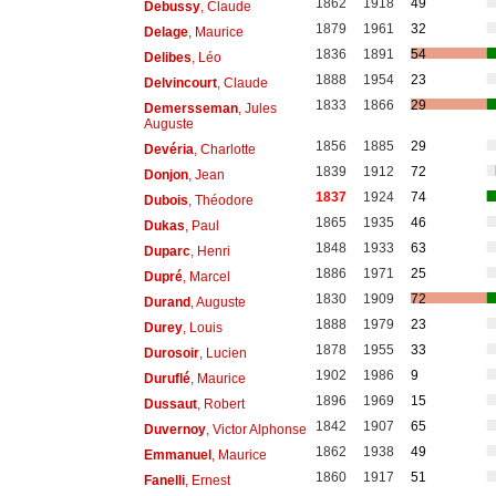
1862
1918
49
Debussy
, Claude
1879
1961
32
Delage
, Maurice
1836
1891
54
Delibes
, Léo
1888
1954
23
Delvincourt
, Claude
1833
1866
29
Demersseman
, Jules
Auguste
1856
1885
29
Devéria
, Charlotte
1839
1912
72
Donjon
, Jean
1837
1924
74
Dubois
, Théodore
1865
1935
46
Dukas
, Paul
1848
1933
63
Duparc
, Henri
1886
1971
25
Dupré
, Marcel
1830
1909
72
Durand
, Auguste
1888
1979
23
Durey
, Louis
1878
1955
33
Durosoir
, Lucien
1902
1986
9
Duruflé
, Maurice
1896
1969
15
Dussaut
, Robert
1842
1907
65
Duvernoy
, Victor Alphonse
1862
1938
49
Emmanuel
, Maurice
1860
1917
51
Fanelli
, Ernest