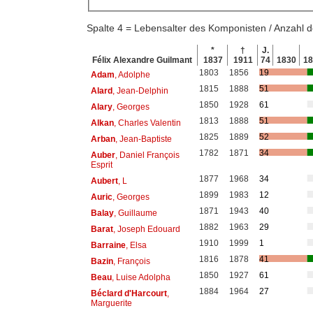
Spalte 4 = Lebensalter des Komponisten / Anzahl
*
†
J.
Félix Alexandre Guilmant
1837
1911
74
1830
1
1803
1856
19
Adam
, Adolphe
1815
1888
51
Alard
, Jean-Delphin
1850
1928
61
Alary
, Georges
1813
1888
51
Alkan
, Charles Valentin
1825
1889
52
Arban
, Jean-Baptiste
1782
1871
34
Auber
, Daniel François
Esprit
1877
1968
34
Aubert
, L
1899
1983
12
Auric
, Georges
1871
1943
40
Balay
, Guillaume
1882
1963
29
Barat
, Joseph Edouard
1910
1999
1
Barraine
, Elsa
1816
1878
41
Bazin
, François
1850
1927
61
Beau
, Luise Adolpha
1884
1964
27
Béclard d'Harcourt
,
Marguerite