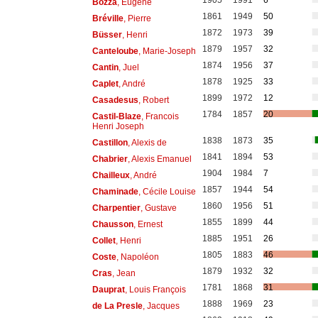
1905
1991
6
Bozza
, Eugène
1861
1949
50
Bréville
, Pierre
1872
1973
39
Büsser
, Henri
1879
1957
32
Canteloube
, Marie-Joseph
1874
1956
37
Cantin
, Juel
1878
1925
33
Caplet
, André
1899
1972
12
Casadesus
, Robert
1784
1857
20
Castil-Blaze
, Francois
Henri Joseph
1838
1873
35
Castillon
, Alexis de
1841
1894
53
Chabrier
, Alexis Emanuel
1904
1984
7
Chailleux
, André
1857
1944
54
Chaminade
, Cécile Louise
1860
1956
51
Charpentier
, Gustave
1855
1899
44
Chausson
, Ernest
1885
1951
26
Collet
, Henri
1805
1883
46
Coste
, Napoléon
1879
1932
32
Cras
, Jean
1781
1868
31
Dauprat
, Louis François
1888
1969
23
de La Presle
, Jacques