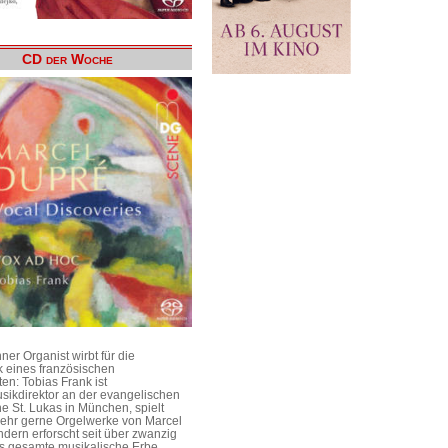
CD der Woche
er Organist wirbt für die
 eines französischen
en: Tobias Frank ist
sikdirektor an der evangelischen
he St. Lukas in München, spielt
 sehr gerne Orgelwerke von Marcel
dern erforscht seit über zwanzig
s gesamte musikalische Erbe