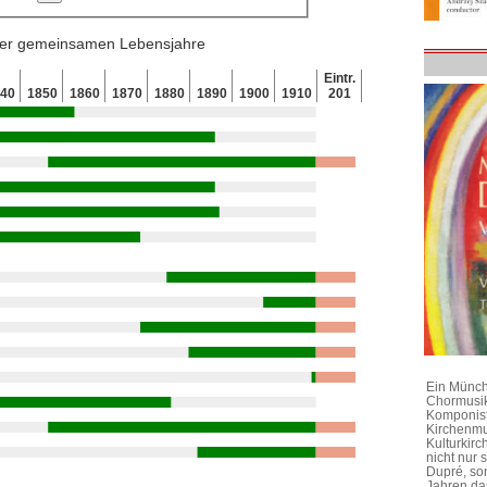
 der gemeinsamen Lebensjahre
Eintr.
840
1850
1860
1870
1880
1890
1900
1910
201
Ein Münchn
Chormusik
Komponist
Kirchenmu
Kulturkirc
nicht nur
Dupré, son
Jahren da