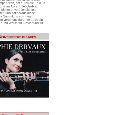
mponisten, hat durch die Enkelin
nisten Alice Tollet-Szebrat
 bisher unveröffentlichten
ten und hat daraus diese
de Sammlung von meist
n vorgelegt, darunter auch ein
r und Werke für Klavier und für
Neuveröffentlichungen