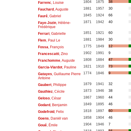
1804
1875
38
Farrenc
, Louise
1881
1957
30
Fauchard
, Auguste
1845
1924
66
Fauré
, Gabriel
1871
1942
40
Faye-Jozin
, Hélène-
Frédérique
1851
1921
60
Ferrari
, Gabrielle
1881
1984
30
Flem
, Paul Le
1775
1849
12
Fossa
, François
1902
1991
9
Francescatti
, Zino
1808
1884
47
Franchomme
, Auguste
1821
1910
73
Garcia-Viardot
, Pauline
1774
1846
9
Gatayes
, Guillaume Pierre
Antoine
1879
1941
32
Gaubert
, Philippe
1873
1946
38
Gauthiez
, Cécile
1867
1960
44
Geloso
, César
1849
1895
46
Godard
, Benjamin
1818
1897
60
Godefroid
, Felix
1858
1904
46
Goens
, Daniël van
1904
1946
7
Goué
, Émile