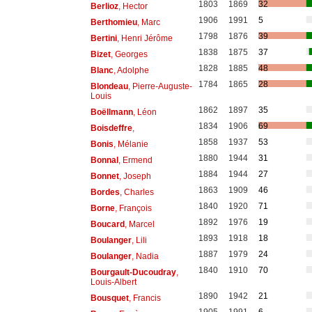
1803
1869
32
Berlioz
, Hector
1906
1991
5
Berthomieu
, Marc
1798
1876
39
Bertini
, Henri Jérôme
1838
1875
37
Bizet
, Georges
1828
1885
48
Blanc
, Adolphe
1784
1865
28
Blondeau
, Pierre-Auguste-
Louis
1862
1897
35
Boëllmann
, Léon
1834
1906
69
Boisdeffre
,
1858
1937
53
Bonis
, Mélanie
1880
1944
31
Bonnal
, Ermend
1884
1944
27
Bonnet
, Joseph
1863
1909
46
Bordes
, Charles
1840
1920
71
Borne
, François
1892
1976
19
Boucard
, Marcel
1893
1918
18
Boulanger
, Lili
1887
1979
24
Boulanger
, Nadia
1840
1910
70
Bourgault-Ducoudray
,
Louis-Albert
1890
1942
21
Bousquet
, Francis