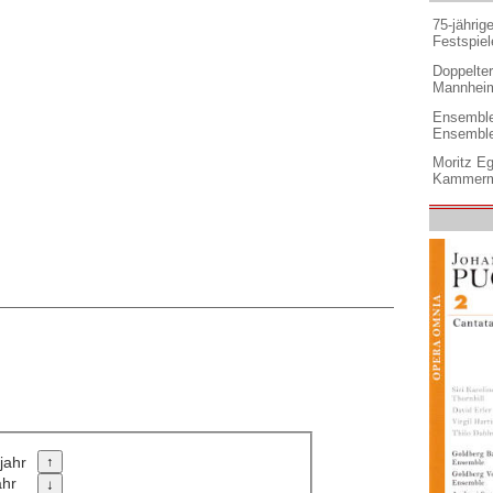
75-jährig
Festspiel
Doppelter 
Mannheim
Ensemble
Ensembl
Moritz Eg
Kammermu
jahr
ahr