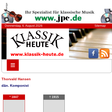
Anzeige
Donnerstag, 6. August 2026
Sitemap
≡
≡
Thorvald Hansen
dän. Komponist
* 1847
† 1915