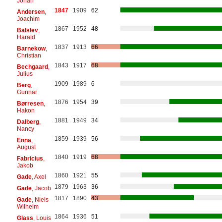
Johan
1847
1909
62
Andersen
,
Joachim
1867
1952
48
Balslev
,
Harald
1837
1913
66
Barnekow
,
Christian
1843
1917
68
Bechgaard
,
Julius
1909
1989
6
Berg
,
Gunnar
1876
1954
39
Børresen
,
Hakon
1881
1949
34
Dalberg
,
Nancy
1859
1939
56
Enna
,
August
1840
1919
68
Fabricius
,
Jakob
1860
1921
55
Gade
, Axel
1879
1963
36
Gade
, Jacob
1817
1890
43
Gade
, Niels
Wilhelm
1864
1936
51
Glass
, Louis