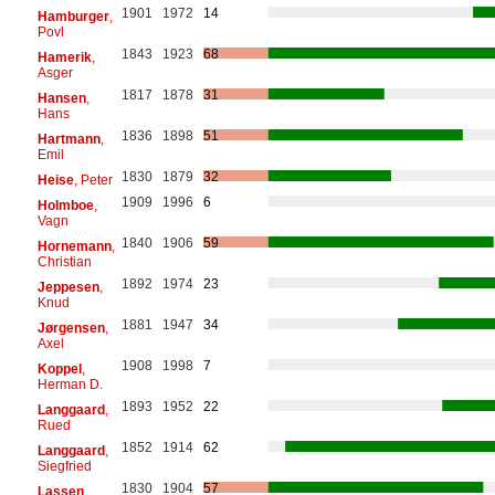
1901
1972
14
Hamburger
,
Povl
1843
1923
68
Hamerik
,
Asger
1817
1878
31
Hansen
,
Hans
1836
1898
51
Hartmann
,
Emil
1830
1879
32
Heise
, Peter
1909
1996
6
Holmboe
,
Vagn
1840
1906
59
Hornemann
,
Christian
1892
1974
23
Jeppesen
,
Knud
1881
1947
34
Jørgensen
,
Axel
1908
1998
7
Koppel
,
Herman D.
1893
1952
22
Langgaard
,
Rued
1852
1914
62
Langgaard
,
Siegfried
1830
1904
57
Lassen
,