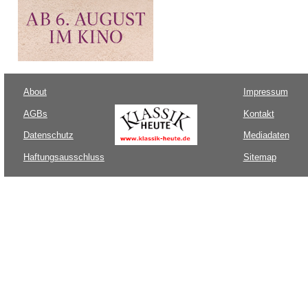
About
Impressum
AGBs
Kontakt
Datenschutz
Mediadaten
Haftungsausschluss
Sitemap