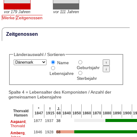
vor 179 Jahren
vor 111 Jahren
Werke
Zeitgenossen
Zeitgenossen
Länderauswahl / Sortieren
Name
Geburtsjahr
Lebensjahre
Sterbejahr
Spalte 4 = Lebensalter des Komponisten / Anzahl der
gemeinsamen Lebensjahre
*
†
J.
Thorvald
1847
1915
68
1840
1850
1860
1870
1880
1890
1900
1
Hansen
1877
1937
38
Aagaard
,
Thorvald
1846
1928
68
Amberg
,