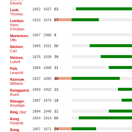
Eduard
1852
1927
63
Laub
,
Thomas
1810
1874
27
Lumbye
,
Hans
Christian
1907
1986
8
Mortensen
,
Otto
1865
1931
50
Nielsen
,
Carl
1876
1939
39
Nielsen
,
Ludolf
1884
1966
31
Pals
,
Leopold
1837
1895
48
Ramsøe
,
Wilhelm
1893
1952
22
Ranggaard
,
Rued
1897
1974
18
Riisager
,
Knudåge
1884
1946
31
Ring
, Oluf
1854
1914
60
Rung
,
Frederik
1807
1871
24
Rung
,