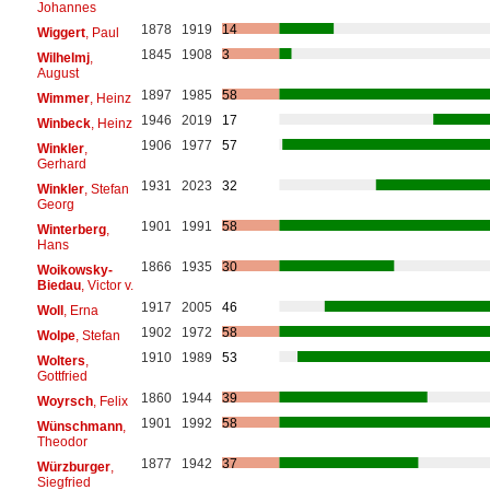
Johannes
1878
1919
14
Wiggert
, Paul
1845
1908
3
Wilhelmj
,
August
1897
1985
58
Wimmer
, Heinz
1946
2019
17
Winbeck
, Heinz
1906
1977
57
Winkler
,
Gerhard
1931
2023
32
Winkler
, Stefan
Georg
1901
1991
58
Winterberg
,
Hans
1866
1935
30
Woikowsky-
Biedau
, Victor v.
1917
2005
46
Woll
, Erna
1902
1972
58
Wolpe
, Stefan
1910
1989
53
Wolters
,
Gottfried
1860
1944
39
Woyrsch
, Felix
1901
1992
58
Wünschmann
,
Theodor
1877
1942
37
Würzburger
,
Siegfried