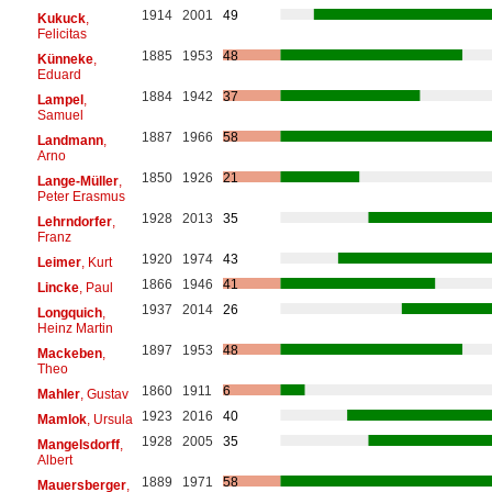
1914
2001
49
Kukuck
,
Felicitas
1885
1953
48
Künneke
,
Eduard
1884
1942
37
Lampel
,
Samuel
1887
1966
58
Landmann
,
Arno
1850
1926
21
Lange-Müller
,
Peter Erasmus
1928
2013
35
Lehrndorfer
,
Franz
1920
1974
43
Leimer
, Kurt
1866
1946
41
Lincke
, Paul
1937
2014
26
Longquich
,
Heinz Martin
1897
1953
48
Mackeben
,
Theo
1860
1911
6
Mahler
, Gustav
1923
2016
40
Mamlok
, Ursula
1928
2005
35
Mangelsdorff
,
Albert
1889
1971
58
Mauersberger
,