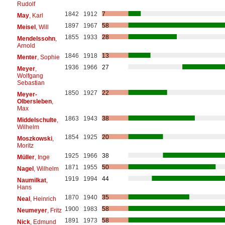
Rudolf
1842
1912
7
May
, Karl
1897
1967
58
Meisel
, Will
1855
1933
28
Mendelssohn
,
Arnold
1846
1918
13
Menter
, Sophie
1936
1966
27
Meyer
,
Wolfgang
Sebastian
1850
1927
22
Meyer-
Olbersleben
,
Max
1863
1943
38
Middelschulte
,
Wilhelm
1854
1925
20
Moszkowski
,
Moritz
1925
1966
38
Müller
, Inge
1871
1955
50
Nagel
, Wilhelm
1919
1994
44
Naumilkat
,
Hans
1870
1940
35
Neal
, Heinrich
1900
1983
58
Neumeyer
, Fritz
1891
1973
58
Nick
, Edmund