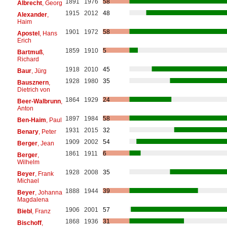
1891
1976
58
Albrecht
, Georg
1915
2012
48
Alexander
,
Haim
1901
1972
58
Apostel
, Hans
Erich
1859
1910
5
Bartmuß
,
Richard
1918
2010
45
Baur
, Jürg
1928
1980
35
Bausznern
,
Dietrich von
1864
1929
24
Beer-Walbrunn
,
Anton
1897
1984
58
Ben-Haim
, Paul
1931
2015
32
Benary
, Peter
1909
2002
54
Berger
, Jean
1861
1911
6
Berger
,
Wilhelm
1928
2008
35
Beyer
, Frank
Michael
1888
1944
39
Beyer
, Johanna
Magdalena
1906
2001
57
Biebl
, Franz
1868
1936
31
Bischoff
,