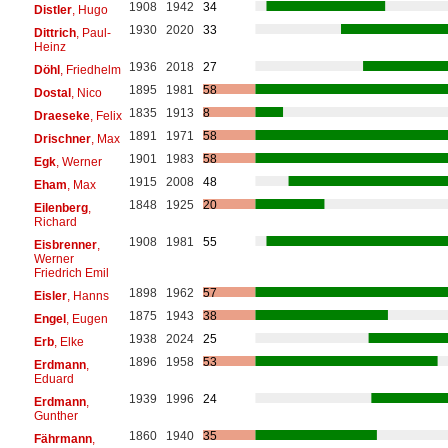
1908
1942
34
Distler
, Hugo
1930
2020
33
Dittrich
, Paul-
Heinz
1936
2018
27
Döhl
, Friedhelm
1895
1981
58
Dostal
, Nico
1835
1913
8
Draeseke
, Felix
1891
1971
58
Drischner
, Max
1901
1983
58
Egk
, Werner
1915
2008
48
Eham
, Max
1848
1925
20
Eilenberg
,
Richard
1908
1981
55
Eisbrenner
,
Werner
Friedrich Emil
1898
1962
57
Eisler
, Hanns
1875
1943
38
Engel
, Eugen
1938
2024
25
Erb
, Elke
1896
1958
53
Erdmann
,
Eduard
1939
1996
24
Erdmann
,
Gunther
1860
1940
35
Fährmann
,