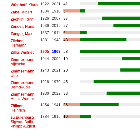
1922
2021
41
Wüsthoff
, Klaus
1834
1910
5
Zabel
, Albert
1926
2007
37
Zechlin
, Ruth
1936
2019
27
Zender
, Hans
1837
1911
6
Zenger
, Max
1881
1948
43
Zilcher
,
Hermann
1905
1963
58
Zillig
, Winfried
1944
2009
19
Zimmermann
,
Aljoscha
1943
2021
20
Zimmermann
,
Udo
1918
1970
45
Zimmermann
,
Bernd-Alois
1930
2022
33
Zimmermann
,
Heinz Werner
1854
1941
36
Zöllner
,
Heinrich
1884
1915
10
zu Eulenburg
,
Sigwart Botho
Philipp August