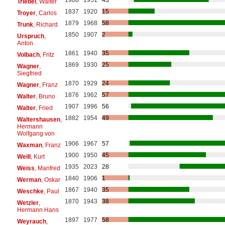
Triebel
, Walter
1837
1920
15
Troyer
, Carlos
1879
1968
58
Trunk
, Richard
1850
1907
2
Urspruch
,
Anton
1861
1940
35
Volbach
, Fritz
1869
1930
25
Wagner
,
Siegfried
1870
1929
24
Wagner
, Franz
1876
1962
57
Walter
, Bruno
1907
1996
56
Walter
, Fried
1882
1954
49
Waltershausen
,
Hermann
Wolfgang von
1906
1967
57
Waxman
, Franz
1900
1950
45
Weill
, Kurt
1935
2023
28
Weiss
, Manfred
1840
1906
1
Werman
, Oskar
1867
1940
35
Weschke
, Paul
1870
1943
38
Wetzler
,
Hermann Hans
1897
1977
58
Weyrauch
,