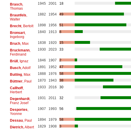
1945
2001
18
Brasch
,
Thomas
1882
1954
49
Braunfels
,
Walter
1898
1956
51
Brecht
, Bertolt
1840
1913
8
Bronsart
,
Ingeborg
1838
1920
15
Bruch
, Max
1930
2023
33
Bruckmann
,
Ferdinand
1846
1907
2
Brüll
, Ignaz
1891
1952
47
Busch
, Adolf
1888
1976
58
Butting
, Max
1870
1943
38
Büttner
, Paul
1933
2016
30
Callhoff
,
Herbert
1931
2011
32
Degenhardt
,
Franz Josef
1907
1993
56
Desportes
,
Yvonne
1894
1979
58
Dessau
, Paul
1829
1908
3
Dietrich
, Albert