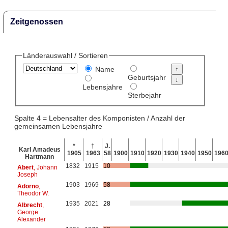
Zeitgenossen
Länderauswahl / Sortieren
Name
Geburtsjahr
Lebensjahre
Sterbejahr
Spalte 4 = Lebensalter des Komponisten / Anzahl der
gemeinsamen Lebensjahre
*
†
J.
Karl Amadeus
1905
1963
58
1900
1910
1920
1930
1940
1950
196
Hartmann
1832
1915
10
Abert
, Johann
Joseph
1903
1969
58
Adorno
,
Theodor W.
1935
2021
28
Albrecht
,
George
Alexander