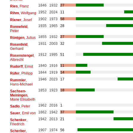
1846
1932
27
Ries
, Franz
1952
2024
11
Rihm
, Wolfgang
1902
1973
58
Rixner
, Josef
1935
1965
28
Ronnefeld
,
Peter
1855
1932
27
Röntgen
, Julius
1931
2003
32
Rosenfeld
,
Gerhard
1912
1995
51
Rosenstengel
,
Albrecht
1840
1916
11
Rudorff
, Ernst
1844
1919
14
Rüfer
, Philipp
1946
2023
17
Rummler
,
Hans-Michael
1853
1923
18
Sachsen-
Meiningen
,
Marie Elisabeth
1962
2016
1
Sadlo
, Peter
1862
1942
37
Sauer
, Emil von
1942
2013
21
Schenker
,
Friedrich
1907
1974
56
Scherber
,