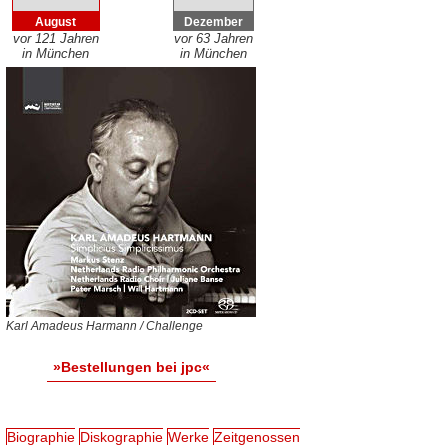
August
Dezember
vor 121 Jahren
vor 63 Jahren
in München
in München
Karl Amadeus Harmann / Challenge
»Bestellungen bei jpc«
Biographie
Diskographie
Werke
Zeitgenossen