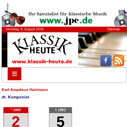
Anzeige
Samstag, 8. August 2026
Sitemap
≡
≡
Karl Amadeus Hartmann
dt. Komponist
* 1905
† 1963
2
5