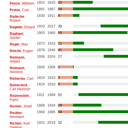
1852
1925
20
Posse
, Wilhelm
1891
1967
58
Protze
, Curt
1830
1911
6
Radecke
,
Robert
1933
2017
30
Ragwitz
, Erhard
1903
1960
55
Raphael
,
Günter
1873
1916
11
Reger
, Max
1878
1946
41
Reiche
, Eugen
1936
2024
27
Reimann
,
Aribert
1850
1906
1
Reimann
,
Heinrich
1824
1910
5
Reinecke
, Carl
1824
1910
5
ReineckeX
,
Carl Heinrich
1911
1968
52
Reizenstein
,
Franz
1868
1934
29
Renner
, Josef
1900
1985
58
Reutter
,
Hermann
1931
2019
32
Richter
, Kurt
Dietmar