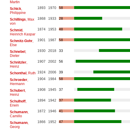
Martin
1893
1970
58
Schick
,
Philippine
1868
1933
28
Schillings
, Max
von
1874
1953
48
Schmid
,
Heinrich Kaspar
1901
1987
58
Schmitz-Gohr
,
Else
1930
2018
33
Schnebel
,
Dieter
1907
2002
56
Schnitzler
,
Heinz
1924
2006
39
Schonthal
, Ruth
1904
1984
58
Schroeder
,
Hermann
1908
1945
37
Schubert
,
Heinz
1894
1942
37
Schulhoff
,
Erwin
1872
1946
41
Schumann
,
Camillo
1866
1952
47
Schumann
,
Georg