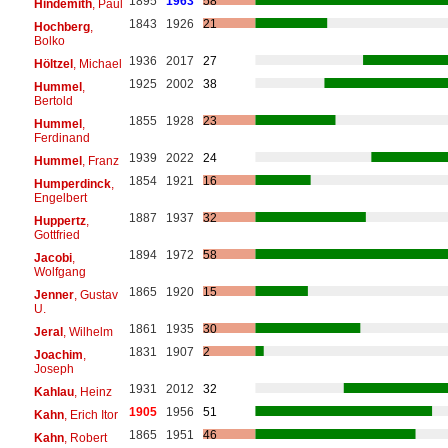
1895
1963
58
Hindemith
, Paul
1843
1926
21
Hochberg
,
Bolko
1936
2017
27
Höltzel
, Michael
1925
2002
38
Hummel
,
Bertold
1855
1928
23
Hummel
,
Ferdinand
1939
2022
24
Hummel
, Franz
1854
1921
16
Humperdinck
,
Engelbert
1887
1937
32
Huppertz
,
Gottfried
1894
1972
58
Jacobi
,
Wolfgang
1865
1920
15
Jenner
, Gustav
U.
1861
1935
30
Jeral
, Wilhelm
1831
1907
2
Joachim
,
Joseph
1931
2012
32
Kahlau
, Heinz
1905
1956
51
Kahn
, Erich Itor
1865
1951
46
Kahn
, Robert