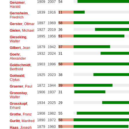
1909
2007
54
Genzmer
,
Harald
1839
1916
11
Gernsheim
,
Friedrich
1897
1969
58
Gerster
, Ottmar
1927
2019
36
Gielen
, Michael
1895
1956
51
Gieseking
,
Walter
1879
1942
37
Gilbert
, Jean
1932
2024
31
Goehr
,
Alexander
1903
1996
58
Goldschmidt
,
Berthold
1925
2023
38
Gottwald
,
Clytus
1872
1944
39
Graener
, Paul
1906
1937
31
Gronostay
,
Walter
1934
2025
29
Grosskopf
,
Erhard
1908
1982
55
Grothe
, Franz
1890
1972
58
Gurlitt
, Manfred
1879
1960
55
Haas
, Joseph