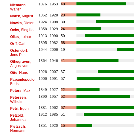
1876
1953
48
Niemann
,
Walter
1862
1928
23
Nölck
, August
1924
1998
39
Nowka
, Dieter
1858
1929
24
Ochs
, Siegfried
1913
1990
50
Olias
, Lothar
1895
1982
58
Orff
, Carl
1944
2006
19
Ostendorf
,
Jens-Peter
1864
1946
41
Othegraven
,
August von
1926
2007
37
Otte
, Hans
1906
1991
57
Papandopoulo
,
Boris
1849
1927
22
Peters
, Max
1890
1957
52
Petersen
,
Wilhelm
1881
1962
57
Petri
, Egon
1912
1985
51
Petzold
,
Johannes
1851
1920
15
Pietzsch
,
Hermann