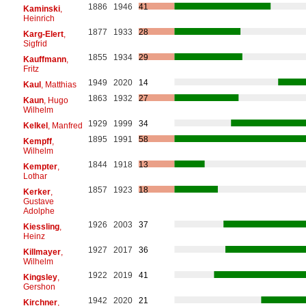
1886
1946
41
Kaminski
,
Heinrich
1877
1933
28
Karg-Elert
,
Sigfrid
1855
1934
29
Kauffmann
,
Fritz
1949
2020
14
Kaul
, Matthias
1863
1932
27
Kaun
, Hugo
Wilhelm
1929
1999
34
Kelkel
, Manfred
1895
1991
58
Kempff
,
Wilhelm
1844
1918
13
Kempter
,
Lothar
1857
1923
18
Kerker
,
Gustave
Adolphe
1926
2003
37
Kiessling
,
Heinz
1927
2017
36
Killmayer
,
Wilhelm
1922
2019
41
Kingsley
,
Gershon
1942
2020
21
Kirchner
,