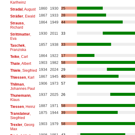
Karlheinz
1860
1930
25
Stradal
, August
1867
1933
28
Sträßer
, Ewald
1864
1949
44
Strauss
,
Richard
1930
2011
33
Strittmatter
,
Eva
1857
1938
33
Taschek
,
Franziska
1864
1922
17
Teike
, Carl
1903
1982
58
Thate
, Albert
1934
2024
29
Thiele
, Siegfried
1867
1945
40
Thiessen
, Karl
1906
1973
57
Thilman
,
Johannes Paul
1937
2025
26
Thunemann
,
Klaus
1887
1971
58
Tiessen
, Heinz
1875
1944
39
Translateur
,
Siegfried
1903
1979
58
Trexler
, Georg
Max
1908
1951
43