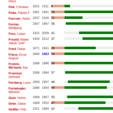
Hans
1831
1911
6
Fink
, Christian
1891
1961
56
Finke
, Fidelio F.
1837
1926
21
Foerster
, Anton
1907
1987
56
Fortner
,
Wolfgang
1922
2009
41
Foss
, Lukas
1926
2012
37
Freund
, Walter
Jakob "Joki"
1871
1941
36
Fried
, Oskar
1880
1963
58
Friese
, Ernst
August
1888
1986
58
Fromm-
Michaels
, Ilse
1906
1984
57
Frommel
,
Gerhard
1909
1957
48
Fürnberg
, Louis
1886
1954
49
Furtwängler
,
Wilhelm
1908
1967
55
Gaze
, Heino
1889
1952
47
Geier
, Oskar
1921
1984
42
Geißler
, Fritz