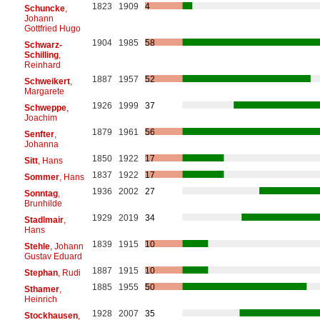
1823
1909
4
Schuncke
,
Johann
Gottfried Hugo
1904
1985
58
Schwarz-
Schilling
,
Reinhard
1887
1957
52
Schweikert
,
Margarete
1926
1999
37
Schweppe
,
Joachim
1879
1961
56
Senfter
,
Johanna
1850
1922
17
Sitt
, Hans
1837
1922
17
Sommer
, Hans
1936
2002
27
Sonntag
,
Brunhilde
1929
2019
34
Stadlmair
,
Hans
1839
1915
10
Stehle
, Johann
Gustav Eduard
1887
1915
10
Stephan
, Rudi
1885
1955
50
Sthamer
,
Heinrich
1928
2007
35
Stockhausen
,