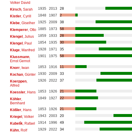
Volker David
1935
2013
28
Kirsch
, Sarah
1848
1907
2
Kistler
, Cyrill
1925
2009
38
Klebe
, Giselher
1885
1973
58
Klemperer
, Otto
1859
1933
28
Klengel
, Julius
1854
1935
30
Klengel
, Paul
1928
1971
35
Kluge
, Manfred
1901
1975
58
Klussmann
,
Ernst Gernot
1853
1916
11
Knorr
, Iwan
1930
2009
33
Kochan
, Günter
1926
2022
37
Koerppen
,
Alfred
1853
1926
21
Koessler
, Hans
1849
1927
22
Köhler
,
Bernhard
1853
1926
21
Kößler
, Hans
1943
2003
20
Kriegel
, Volker
1914
1996
49
Kubelík
, Rafael
1929
2022
34
Kühn
, Rolf