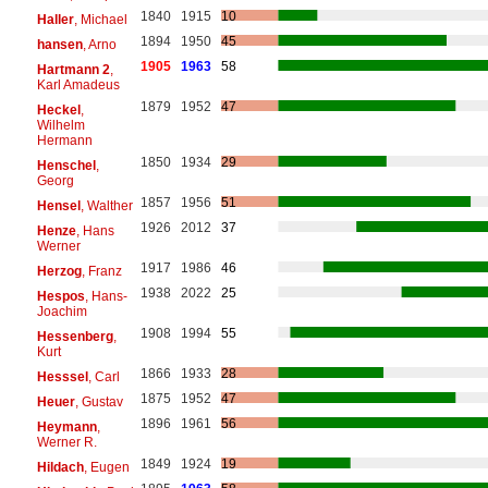
1840
1915
10
Haller
, Michael
1894
1950
45
hansen
, Arno
1905
1963
58
Hartmann 2
,
Karl Amadeus
1879
1952
47
Heckel
,
Wilhelm
Hermann
1850
1934
29
Henschel
,
Georg
1857
1956
51
Hensel
, Walther
1926
2012
37
Henze
, Hans
Werner
1917
1986
46
Herzog
, Franz
1938
2022
25
Hespos
, Hans-
Joachim
1908
1994
55
Hessenberg
,
Kurt
1866
1933
28
Hesssel
, Carl
1875
1952
47
Heuer
, Gustav
1896
1961
56
Heymann
,
Werner R.
1849
1924
19
Hildach
, Eugen