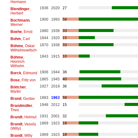
Hermann
1936
2020
27
Blendinger
,
Herbert
1900
1993
58
Bochmann
,
Werner
1880
1938
33
Boehe
, Ernst
1844
1920
15
Bohm
, Carl
1870
1938
33
Böhme
, Oskar
Wilhelmowitsch
1843
1915
10
Böhme
,
Heinrich
Wilhelm
1906
1944
38
Borck
, Edmund
1865
1945
40
Bose
, Fritz von
1927
2019
36
Böttcher
,
Martin
1883
1963
58
Brand
, Gustav
1948
2012
15
Brandmüller
,
Theo
1931
2001
32
Brandt
, Helmut
1869
1923
18
Brandt
, Vassily
(Willy)
1869
1923
18
Brandt
, Willy