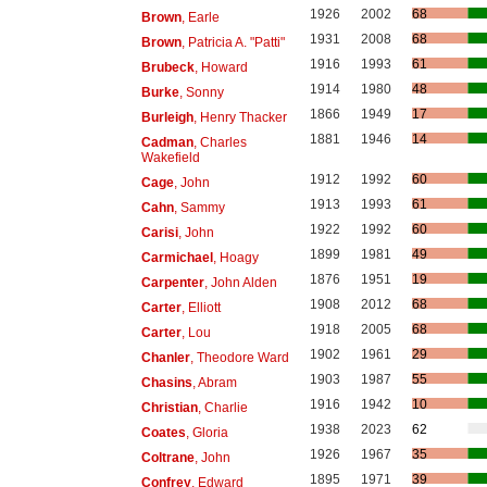
1926
2002
68
Brown
, Earle
1931
2008
68
Brown
, Patricia A. "Patti"
1916
1993
61
Brubeck
, Howard
1914
1980
48
Burke
, Sonny
1866
1949
17
Burleigh
, Henry Thacker
1881
1946
14
Cadman
, Charles
Wakefield
1912
1992
60
Cage
, John
1913
1993
61
Cahn
, Sammy
1922
1992
60
Carisi
, John
1899
1981
49
Carmichael
, Hoagy
1876
1951
19
Carpenter
, John Alden
1908
2012
68
Carter
, Elliott
1918
2005
68
Carter
, Lou
1902
1961
29
Chanler
, Theodore Ward
1903
1987
55
Chasins
, Abram
1916
1942
10
Christian
, Charlie
1938
2023
62
Coates
, Gloria
1926
1967
35
Coltrane
, John
1895
1971
39
Confrey
, Edward