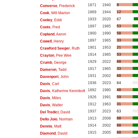
1871
1940
8
Converse
, Frederick
1869
1944
12
Cook
, Will Marion
1933
2020
67
Cooley
, Eddi
1897
1985
53
Coots
, Fred
1900
1990
58
Copland
, Aaron
1897
1965
33
Cowell
, Henry
1901
1953
21
Crawford Seeger
, Ruth
1914
1985
53
Crayton
, Pee Wee
1929
2022
68
Crumb
, George
1917
1965
33
Dameron
, Tadd
1931
2002
68
Davenport
, John
1936
2023
64
Davis
, Carl
1892
1980
48
Davis
, Katherine Kennikott
1926
1991
59
Davis
, Miles
1912
1963
31
Davis
, Walter
1937
2023
63
Del Tredici
, David
1913
2008
68
Dello Joio
, Norman
1914
2002
68
Dennis
, Matt
1915
2005
68
Diamond
, David