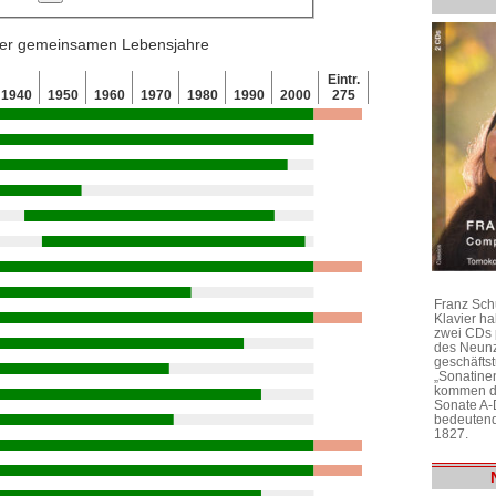
 der gemeinsamen Lebensjahre
Eintr.
1940
1950
1960
1970
1980
1990
2000
275
Franz Sch
Klavier h
zwei CDs 
des Neunz
geschäftst
„Sonatine
kommen di
Sonate A-
bedeutend
1827.