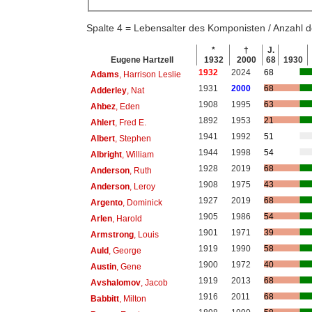
Spalte 4 = Lebensalter des Komponisten / Anzahl
*
†
J.
Eugene Hartzell
1932
2000
68
1930
1932
2024
68
Adams
, Harrison Leslie
1931
2000
68
Adderley
, Nat
1908
1995
63
Ahbez
, Eden
1892
1953
21
Ahlert
, Fred E.
1941
1992
51
Albert
, Stephen
1944
1998
54
Albright
, William
1928
2019
68
Anderson
, Ruth
1908
1975
43
Anderson
, Leroy
1927
2019
68
Argento
, Dominick
1905
1986
54
Arlen
, Harold
1901
1971
39
Armstrong
, Louis
1919
1990
58
Auld
, George
1900
1972
40
Austin
, Gene
1919
2013
68
Avshalomov
, Jacob
1916
2011
68
Babbitt
, Milton