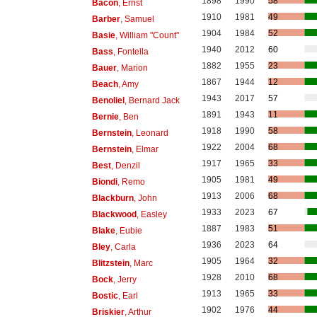
1898
1990
58
Bacon
, Ernst
1910
1981
49
Barber
, Samuel
1904
1984
52
Basie
, William "Count"
1940
2012
60
Bass
, Fontella
1882
1955
23
Bauer
, Marion
1867
1944
12
Beach
, Amy
1943
2017
57
Benoliel
, Bernard Jack
1891
1943
11
Bernie
, Ben
1918
1990
58
Bernstein
, Leonard
1922
2004
68
Bernstein
, Elmar
1917
1965
33
Best
, Denzil
1905
1981
49
Biondi
, Remo
1913
2006
68
Blackburn
, John
1933
2023
67
Blackwood
, Easley
1887
1983
51
Blake
, Eubie
1936
2023
64
Bley
, Carla
1905
1964
32
Blitzstein
, Marc
1928
2010
68
Bock
, Jerry
1913
1965
33
Bostic
, Earl
1902
1976
44
Briskier
, Arthur