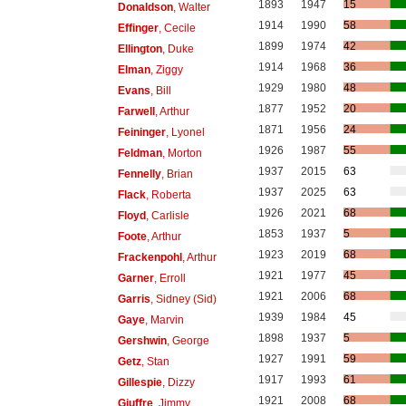
1893
1947
15
Donaldson
, Walter
1914
1990
58
Effinger
, Cecile
1899
1974
42
Ellington
, Duke
1914
1968
36
Elman
, Ziggy
1929
1980
48
Evans
, Bill
1877
1952
20
Farwell
, Arthur
1871
1956
24
Feininger
, Lyonel
1926
1987
55
Feldman
, Morton
1937
2015
63
Fennelly
, Brian
1937
2025
63
Flack
, Roberta
1926
2021
68
Floyd
, Carlisle
1853
1937
5
Foote
, Arthur
1923
2019
68
Frackenpohl
, Arthur
1921
1977
45
Garner
, Erroll
1921
2006
68
Garris
, Sidney (Sid)
1939
1984
45
Gaye
, Marvin
1898
1937
5
Gershwin
, George
1927
1991
59
Getz
, Stan
1917
1993
61
Gillespie
, Dizzy
1921
2008
68
Giuffre
, Jimmy