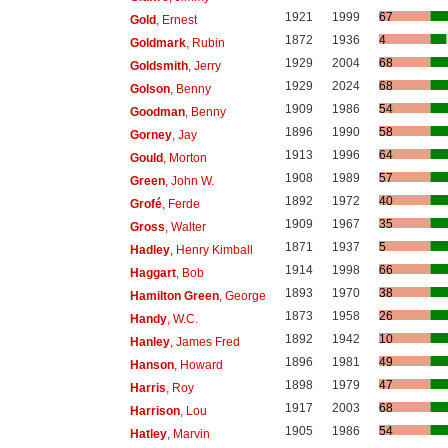
1921
1999
67
Gold
, Ernest
1872
1936
4
Goldmark
, Rubin
1929
2004
68
Goldsmith
, Jerry
1929
2024
68
Golson
, Benny
1909
1986
54
Goodman
, Benny
1896
1990
58
Gorney
, Jay
1913
1996
64
Gould
, Morton
1908
1989
57
Green
, John W.
1892
1972
40
Grofé
, Ferde
1909
1967
35
Gross
, Walter
1871
1937
5
Hadley
, Henry Kimball
1914
1998
66
Haggart
, Bob
1893
1970
38
Hamilton Green
, George
1873
1958
26
Handy
, W.C.
1892
1942
10
Hanley
, James Fred
1896
1981
49
Hanson
, Howard
1898
1979
47
Harris
, Roy
1917
2003
68
Harrison
, Lou
1905
1986
54
Hatley
, Marvin