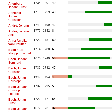
1734
1801
49
Altenburg
,
Johann Ernst
1719
1759
40
Altnickol
,
Johann
Christoph
1741
1799
42
André
, Johann
1775
1842
8
André
, Johann
Anton
1723
1787
60
Anna Amalia
von Preußen
,
1714
1788
69
Bach
, Carl
Philipp Emanuel
1676
1749
50
Bach
, Johann
Bernhard
1735
1782
47
Bach
, Johann
Christian
1642
1703
4
Bach
, Johann
Christoph
1732
1795
51
Bach
, Johann
Christoph
Friedrich
1722
1777
55
Bach
, Johann
Ernst
1677
1731
32
Bach
, Johann