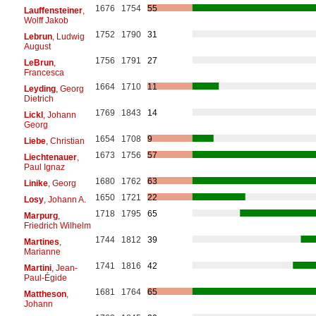
1676
1754
55
Lauffensteiner
,
Wolff Jakob
1752
1790
31
Lebrun
, Ludwig
August
1756
1791
27
LeBrun
,
Francesca
1664
1710
11
Leyding
, Georg
Dietrich
1769
1843
14
Lickl
, Johann
Georg
1654
1708
9
Liebe
, Christian
1673
1756
57
Liechtenauer
,
Paul Ignaz
1680
1762
63
Linike
, Georg
1650
1721
22
Losy
, Johann A.
1718
1795
65
Marpurg
,
Friedrich Wilhelm
1744
1812
39
Martines
,
Marianne
1741
1816
42
Martini
, Jean-
Paul-Égide
1681
1764
65
Mattheson
,
Johann