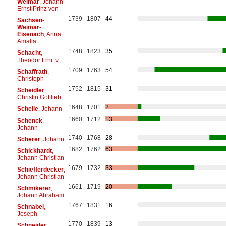
Weimar
, Johann
Ernst Prinz von
1739
1807
44
Sachsen-
Weimar-
Eisenach
, Anna
Amalia
1748
1823
35
Schacht
,
Theodor Frhr. v.
1709
1763
54
Schaffrath
,
Christoph
1752
1815
31
Scheidler
,
Christin Gottlieb
1648
1701
2
Schelle
, Johann
1660
1712
13
Schenck
,
Johann
1740
1768
28
Scherer
, Johann
1682
1762
63
Schickhardt
,
Johann Christian
1679
1732
33
Schiefferdecker
,
Johann Christian
1661
1719
20
Schmikerer
,
Johann Abraham
1767
1831
16
Schnabel
,
Joseph
1770
1839
13
Schneider
,