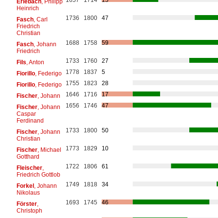
Erlebach
, Philipp
Heinrich
1736
1800
47
Fasch
, Carl
Friedrich
Christian
1688
1758
59
Fasch
, Johann
Friedrich
1733
1760
27
Fils
, Anton
1778
1837
5
Fiorillo
, Federigo
1755
1823
28
Fiorillo
, Federigo
1646
1716
17
Fischer
, Johann
1656
1746
47
Fischer
, Johann
Caspar
Ferdinand
1733
1800
50
Fischer
, Johann
Christian
1773
1829
10
Fischer
, Michael
Gotthard
1722
1806
61
Fleischer
,
Friedrich Gottlob
1749
1818
34
Forkel
, Johann
Nikolaus
1693
1745
46
Förster
,
Christoph