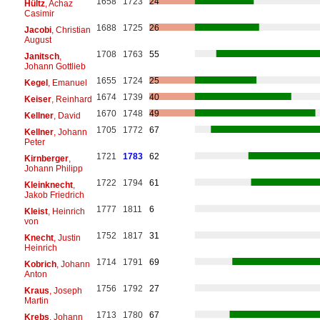
1658
1723
24
Hültz
, Achaz
Casimir
1688
1725
26
Jacobi
, Christian
August
1708
1763
55
Janitsch
,
Johann Gottlieb
1655
1724
25
Kegel
, Emanuel
1674
1739
40
Keiser
, Reinhard
1670
1748
49
Kellner
, David
1705
1772
67
Kellner
, Johann
Peter
1721
1783
62
Kirnberger
,
Johann Philipp
1722
1794
61
Kleinknecht
,
Jakob Friedrich
1777
1811
6
Kleist
, Heinrich
von
1752
1817
31
Knecht
, Justin
Heinrich
1714
1791
69
Kobrich
, Johann
Anton
1756
1792
27
Kraus
, Joseph
Martin
1713
1780
67
Krebs
, Johann