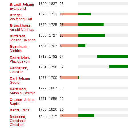
1760
1837
23
Brandl
, Johann
Evangelist
1626
1712
13
Briegel
,
Wolfgang Carl
1670
1725
26
Brunckhorst
,
Arnold Matthias
1666
1727
28
Buttstedt
,
Johann Heinrich
1637
1707
8
Buxtehude
,
Dietrich
1718
1782
64
Camerloher
,
Placidus von
1731
1798
52
Cannabich
,
Christian
1677
1700
1
Carl
, Johann
Georg
1772
1807
11
Cartellieri
,
Antonio Casimir
1771
1858
12
Cramer
, Johann
Baptist
1763
1826
20
Danzi
, Franz
1628
1715
16
Dedekind
,
Constantin
Christian