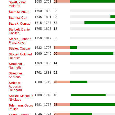
1683
1761
62
Spieß
, Pater
Meinrad
1750
1809
33
Stamitz
, Anton
1745
1801
38
Stamitz
, Carl
1715
1787
68
Starck
, Conrad
1765
1823
18
Steibelt
, Daniel
Gottlieb
1750
1817
33
Sterkel
, Johann
Franz Xaver
1632
1707
8
Stieler
, Caspar
1690
1749
50
Stölzel
, Gottfried
Heinrich
1769
1833
14
Streicher
,
Nannette
1761
1833
22
Streicher
,
Andreas
1680
1719
20
Stricker
,
Augustin
Reinhard
1700
1740
40
Stulick
, Mattheus
Nikolaus
1681
1767
68
Telemann
, Georg
Philipp
1646
1724
25
Theile
, Johann