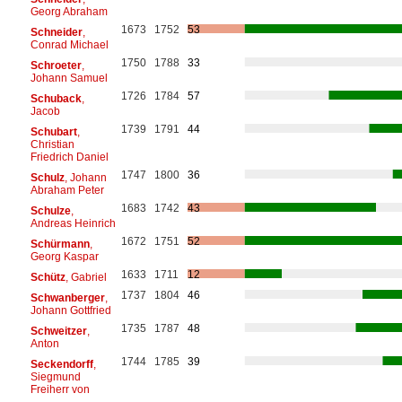
Georg Abraham
1673
1752
53
Schneider
,
Conrad Michael
1750
1788
33
Schroeter
,
Johann Samuel
1726
1784
57
Schuback
,
Jacob
1739
1791
44
Schubart
,
Christian
Friedrich Daniel
1747
1800
36
Schulz
, Johann
Abraham Peter
1683
1742
43
Schulze
,
Andreas Heinrich
1672
1751
52
Schürmann
,
Georg Kaspar
1633
1711
12
Schütz
, Gabriel
1737
1804
46
Schwanberger
,
Johann Gottfried
1735
1787
48
Schweitzer
,
Anton
1744
1785
39
Seckendorff
,
Siegmund
Freiherr von