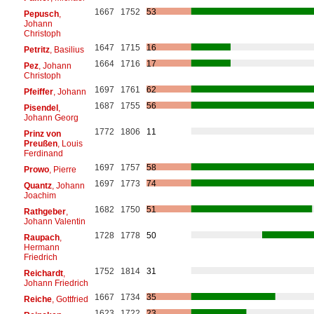
1667
1752
53
Pepusch
,
Johann
Christoph
1647
1715
16
Petritz
, Basilius
1664
1716
17
Pez
, Johann
Christoph
1697
1761
62
Pfeiffer
, Johann
1687
1755
56
Pisendel
,
Johann Georg
1772
1806
11
Prinz von
Preußen
, Louis
Ferdinand
1697
1757
58
Prowo
, Pierre
1697
1773
74
Quantz
, Johann
Joachim
1682
1750
51
Rathgeber
,
Johann Valentin
1728
1778
50
Raupach
,
Hermann
Friedrich
1752
1814
31
Reichardt
,
Johann Friedrich
1667
1734
35
Reiche
, Gottfried
1623
1722
23