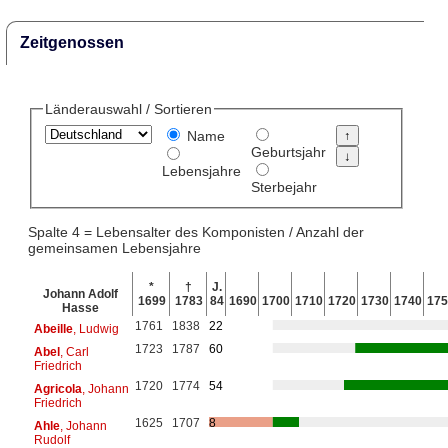
Zeitgenossen
Länderauswahl / Sortieren
Name
Geburtsjahr
Lebensjahre
Sterbejahr
Spalte 4 = Lebensalter des Komponisten / Anzahl der
gemeinsamen Lebensjahre
*
†
J.
Johann Adolf
1699
1783
84
1690
1700
1710
1720
1730
1740
175
Hasse
1761
1838
22
Abeille
, Ludwig
1723
1787
60
Abel
, Carl
Friedrich
1720
1774
54
Agricola
, Johann
Friedrich
1625
1707
8
Ahle
, Johann
Rudolf