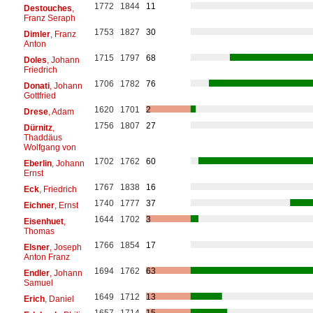
1772
1844
11
Destouches
,
Franz Seraph
1753
1827
30
Dimler
, Franz
Anton
1715
1797
68
Doles
, Johann
Friedrich
1706
1782
76
Donati
, Johann
Gottfried
1620
1701
2
Drese
, Adam
1756
1807
27
Dürnitz
,
Thaddäus
Wolfgang von
1702
1762
60
Eberlin
, Johann
Ernst
1767
1838
16
Eck
, Friedrich
1740
1777
37
Eichner
, Ernst
1644
1702
3
Eisenhuet
,
Thomas
1766
1854
17
Elsner
, Joseph
Anton Franz
1694
1762
63
Endler
, Johann
Samuel
1649
1712
13
Erich
, Daniel
1657
1714
15