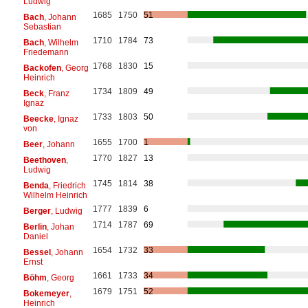
Ludwig
1685
1750
51
Bach
, Johann
Sebastian
1710
1784
73
Bach
, Wilhelm
Friedemann
1768
1830
15
Backofen
, Georg
Heinrich
1734
1809
49
Beck
, Franz
Ignaz
1733
1803
50
Beecke
, Ignaz
von
1655
1700
1
Beer
, Johann
1770
1827
13
Beethoven
,
Ludwig
1745
1814
38
Benda
, Friedrich
Wilhelm Heinrich
1777
1839
6
Berger
, Ludwig
1714
1787
69
Berlin
, Johan
Daniel
1654
1732
33
Bessel
, Johann
Ernst
1661
1733
34
Böhm
, Georg
1679
1751
52
Bokemeyer
,
Heinrich