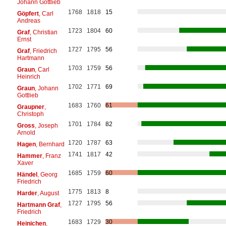
Johann Gottlieb
1768
1818
15
Göpfert
, Carl
Andreas
1723
1804
60
Graf
, Christian
Ernst
1727
1795
56
Graf
, Friedrich
Hartmann
1703
1759
56
Graun
, Carl
Heinrich
1702
1771
69
Graun
, Johann
Gottlieb
1683
1760
61
Graupner
,
Christoph
1701
1784
82
Gross
, Joseph
Arnold
1720
1787
63
Hagen
, Bernhard
1741
1817
42
Hammer
, Franz
Xaver
1685
1759
60
Händel
, Georg
Friedrich
1775
1813
8
Harder
, August
1727
1795
56
Hartmann Graf
,
Friedrich
1683
1729
30
Heinichen
,