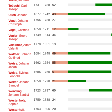
1731
1788
52
Toëschi
, Carl
Joseph
1677
1742
43
Ulich
, Johann
1756
1788
27
Vogel
, Johann
Christoph
1650
1711
12
Vogel
, Gottfried
1749
1814
34
Vogler
, Georg
Joseph
1770
1851
13
Volckmar
, Adam
Valentin
1684
1748
49
Walther
, Johann
Gottfried
1662
1754
55
Weiss
, Johann
Jacob
1686
1750
51
Weiss
, Sylvius
Leopold
1650
1720
21
Welter
, Johann
Samuel
1723
1797
60
Wendling
,
Johann Baptist
1759
1838
24
Westenholz
,
Sophie
1763
1806
20
Westerhoff
,