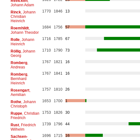
Reincken
,
Johann Adam
1770
1846
13
Rinck
, Johann
Christian
Heinrich
1684
1756
57
Roemhildt
,
Johann Theodor
1716
1785
67
Rolle
, Johann
Heinrich
1710
1790
73
Röllig
, Johann
Georg
1767
1821
16
Romberg
,
Andreas
1767
1841
16
Romberg
,
Bernhard
Heinrich
1757
1810
26
Rosengart
,
Aemilian
1653
1700
1
Rothe
, Johann
Christoph
1753
1826
30
Ruppe
, Christian
Friedrich
1739
1796
44
Rust
, Friedrich
Wilhelm
1696
1715
16
Sachsen-