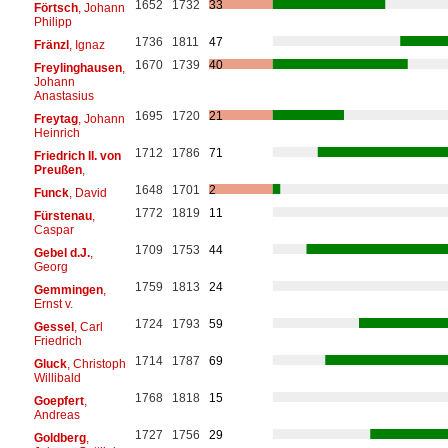
1652
1732
33
Förtsch
, Johann
Philipp
1736
1811
47
Fränzl
, Ignaz
1670
1739
40
Freylinghausen
,
Johann
Anastasius
1695
1720
21
Freytag
, Johann
Heinrich
1712
1786
71
Friedrich II. von
Preußen
,
1648
1701
2
Funck
, David
1772
1819
11
Fürstenau
,
Caspar
1709
1753
44
Gebel d.J.
,
Georg
1759
1813
24
Gemmingen
,
Ernst v.
1724
1793
59
Gessel
, Carl
Friedrich
1714
1787
69
Gluck
, Christoph
Willibald
1768
1818
15
Goepfert
,
Andreas
1727
1756
29
Goldberg
,