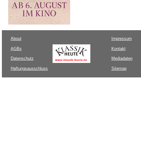
About
Impressum
AGBs
Kontakt
Datenschutz
Mediadaten
Haftungsausschluss
Sitemap