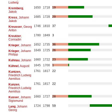
Ludwig
1650
1718
19
Kremberg
,
Jakob
1685
1728
29
Kress
, Johann
Jakob
1746
1810
37
Kreusser
, Georg
Anton
1780
1849
3
Kreutzer
,
Conradin
1652
1735
36
Krieger
, Johann
1649
1725
26
Krieger
, Johann
Philipp
1660
1722
23
Kuhnau
, Johann
1645
1700
1
Kühnel
, August
1761
1817
22
Kuntzen
,
Friedrich Ludwig
Aemilius
1761
1817
22
Kunzen
,
Friedrich Ludwig
Aemilius
1660
1727
28
Kusser
, Johann
Sigismund
1724
1798
59
Lang
, Johann
Georg