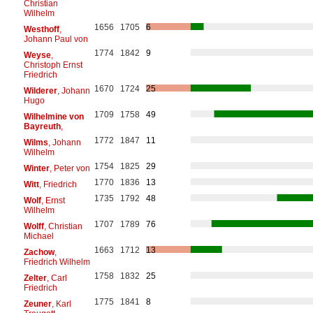
Christian
Wilhelm
1656
1705
6
Westhoff
,
Johann Paul von
1774
1842
9
Weyse
,
Christoph Ernst
Friedrich
1670
1724
25
Wilderer
, Johann
Hugo
1709
1758
49
Wilhelmine von
Bayreuth
,
1772
1847
11
Wilms
, Johann
Wilhelm
1754
1825
29
Winter
, Peter von
1770
1836
13
Witt
, Friedrich
1735
1792
48
Wolf
, Ernst
Wilhelm
1707
1789
76
Wolff
, Christian
Michael
1663
1712
13
Zachow
,
Friedrich Wilhelm
1758
1832
25
Zelter
, Carl
Friedrich
1775
1841
8
Zeuner
, Karl