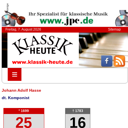
Anzeige
Freitag, 7. August 2026
Sitemap
≡
≡
Johann Adolf Hasse
dt. Komponist
* 1699
† 1783
25
16