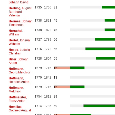
Johann David
1735
1766
31
Herbing
, August
Bernhard
Valentin
1738
1821
45
Hermes
, Johann
Timotheus
1738
1822
45
Herschel
,
William
1727
1789
56
Hertel
, Johann
Wilhelm
1716
1772
56
Hesse
, Ludwig
Christian
1728
1804
55
Hiller
, Johann
Adam
1679
1715
16
Hoffmann
,
Georg Melchior
1770
1842
13
Hoffmann
,
Heinrich Anton
1679
1715
16
Hoffmann
,
Melchior
1754
1812
29
Hoffmeister
,
Franz Anton
1714
1785
69
Homilius
,
Gottfried August