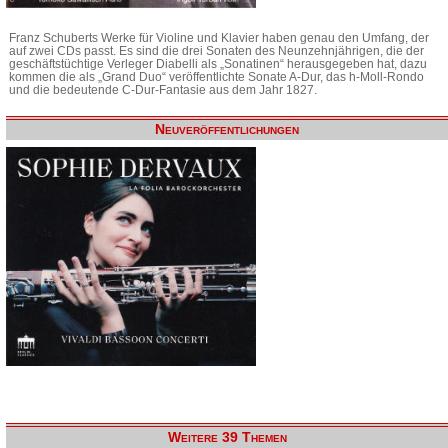
Franz Schuberts Werke für Violine und Klavier haben genau den Umfang, der
auf zwei CDs passt. Es sind die drei Sonaten des Neunzehnjährigen, die der
geschäftstüchtige Verleger Diabelli als „Sonatinen“ herausgegeben hat, dazu
kommen die als „Grand Duo“ veröffentlichte Sonate A-Dur, das h-Moll-Rondo
und die bedeutende C-Dur-Fantasie aus dem Jahr 1827.
Neuveröffentlichungen
Weitere 39 Themen