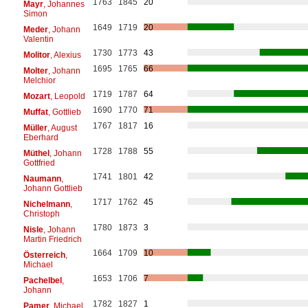
1763
1845
20
Mayr
, Johannes
Simon
1649
1719
20
Meder
, Johann
Valentin
1730
1773
43
Molitor
, Alexius
1695
1765
66
Molter
, Johann
Melchior
1719
1787
64
Mozart
, Leopold
1690
1770
71
Muffat
, Gottlieb
1767
1817
16
Müller
, August
Eberhard
1728
1788
55
Müthel
, Johann
Gottfried
1741
1801
42
Naumann
,
Johann Gottlieb
1717
1762
45
Nichelmann
,
Christoph
1780
1873
3
Nisle
, Johann
Martin Friedrich
1664
1709
10
Österreich
,
Michael
1653
1706
7
Pachelbel
,
Johann
1782
1827
1
Pamer
, Michael