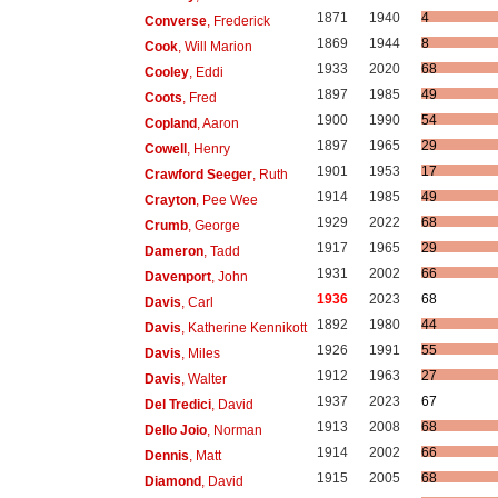
1871
1940
4
Converse
, Frederick
1869
1944
8
Cook
, Will Marion
1933
2020
68
Cooley
, Eddi
1897
1985
49
Coots
, Fred
1900
1990
54
Copland
, Aaron
1897
1965
29
Cowell
, Henry
1901
1953
17
Crawford Seeger
, Ruth
1914
1985
49
Crayton
, Pee Wee
1929
2022
68
Crumb
, George
1917
1965
29
Dameron
, Tadd
1931
2002
66
Davenport
, John
1936
2023
68
Davis
, Carl
1892
1980
44
Davis
, Katherine Kennikott
1926
1991
55
Davis
, Miles
1912
1963
27
Davis
, Walter
1937
2023
67
Del Tredici
, David
1913
2008
68
Dello Joio
, Norman
1914
2002
66
Dennis
, Matt
1915
2005
68
Diamond
, David