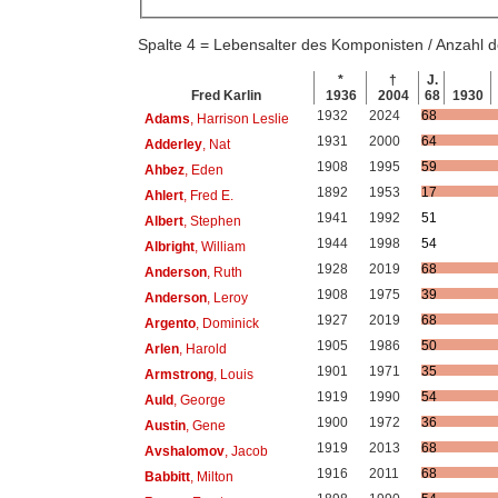
Spalte 4 = Lebensalter des Komponisten / Anzahl
*
†
J.
Fred Karlin
1936
2004
68
1930
1932
2024
68
Adams
, Harrison Leslie
1931
2000
64
Adderley
, Nat
1908
1995
59
Ahbez
, Eden
1892
1953
17
Ahlert
, Fred E.
1941
1992
51
Albert
, Stephen
1944
1998
54
Albright
, William
1928
2019
68
Anderson
, Ruth
1908
1975
39
Anderson
, Leroy
1927
2019
68
Argento
, Dominick
1905
1986
50
Arlen
, Harold
1901
1971
35
Armstrong
, Louis
1919
1990
54
Auld
, George
1900
1972
36
Austin
, Gene
1919
2013
68
Avshalomov
, Jacob
1916
2011
68
Babbitt
, Milton