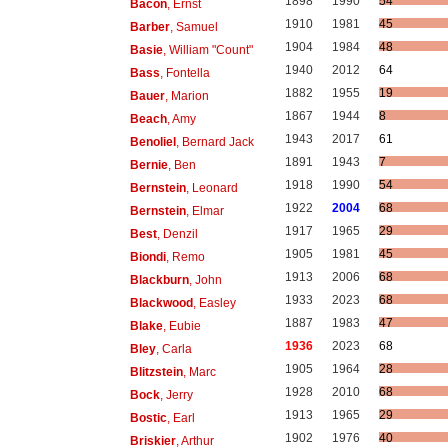
1898
1990
54
Bacon
, Ernst
1910
1981
45
Barber
, Samuel
1904
1984
48
Basie
, William "Count"
1940
2012
64
Bass
, Fontella
1882
1955
19
Bauer
, Marion
1867
1944
8
Beach
, Amy
1943
2017
61
Benoliel
, Bernard Jack
1891
1943
7
Bernie
, Ben
1918
1990
54
Bernstein
, Leonard
1922
2004
68
Bernstein
, Elmar
1917
1965
29
Best
, Denzil
1905
1981
45
Biondi
, Remo
1913
2006
68
Blackburn
, John
1933
2023
68
Blackwood
, Easley
1887
1983
47
Blake
, Eubie
1936
2023
68
Bley
, Carla
1905
1964
28
Blitzstein
, Marc
1928
2010
68
Bock
, Jerry
1913
1965
29
Bostic
, Earl
1902
1976
40
Briskier
, Arthur