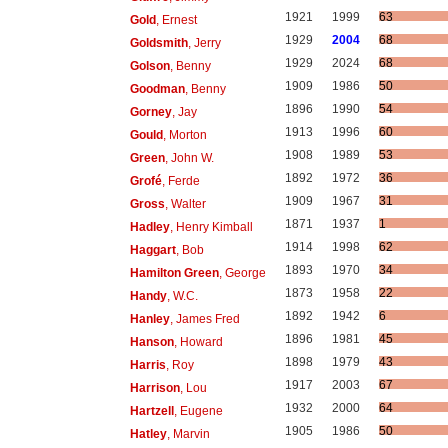
1921
1999
63
Gold
, Ernest
1929
2004
68
Goldsmith
, Jerry
1929
2024
68
Golson
, Benny
1909
1986
50
Goodman
, Benny
1896
1990
54
Gorney
, Jay
1913
1996
60
Gould
, Morton
1908
1989
53
Green
, John W.
1892
1972
36
Grofé
, Ferde
1909
1967
31
Gross
, Walter
1871
1937
1
Hadley
, Henry Kimball
1914
1998
62
Haggart
, Bob
1893
1970
34
Hamilton Green
, George
1873
1958
22
Handy
, W.C.
1892
1942
6
Hanley
, James Fred
1896
1981
45
Hanson
, Howard
1898
1979
43
Harris
, Roy
1917
2003
67
Harrison
, Lou
1932
2000
64
Hartzell
, Eugene
1905
1986
50
Hatley
, Marvin