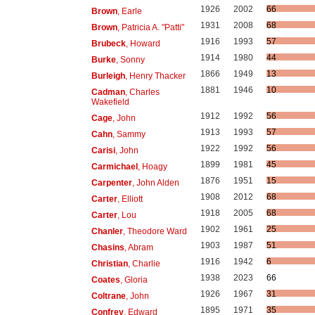
1926
2002
66
Brown
, Earle
1931
2008
68
Brown
, Patricia A. "Patti"
1916
1993
57
Brubeck
, Howard
1914
1980
44
Burke
, Sonny
1866
1949
13
Burleigh
, Henry Thacker
1881
1946
10
Cadman
, Charles
Wakefield
1912
1992
56
Cage
, John
1913
1993
57
Cahn
, Sammy
1922
1992
56
Carisi
, John
1899
1981
45
Carmichael
, Hoagy
1876
1951
15
Carpenter
, John Alden
1908
2012
68
Carter
, Elliott
1918
2005
68
Carter
, Lou
1902
1961
25
Chanler
, Theodore Ward
1903
1987
51
Chasins
, Abram
1916
1942
6
Christian
, Charlie
1938
2023
66
Coates
, Gloria
1926
1967
31
Coltrane
, John
1895
1971
35
Confrey
, Edward