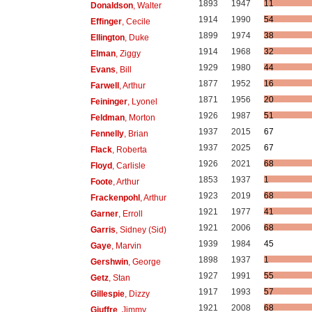
1893
1947
11
Donaldson
, Walter
1914
1990
54
Effinger
, Cecile
1899
1974
38
Ellington
, Duke
1914
1968
32
Elman
, Ziggy
1929
1980
44
Evans
, Bill
1877
1952
16
Farwell
, Arthur
1871
1956
20
Feininger
, Lyonel
1926
1987
51
Feldman
, Morton
1937
2015
67
Fennelly
, Brian
1937
2025
67
Flack
, Roberta
1926
2021
68
Floyd
, Carlisle
1853
1937
1
Foote
, Arthur
1923
2019
68
Frackenpohl
, Arthur
1921
1977
41
Garner
, Erroll
1921
2006
68
Garris
, Sidney (Sid)
1939
1984
45
Gaye
, Marvin
1898
1937
1
Gershwin
, George
1927
1991
55
Getz
, Stan
1917
1993
57
Gillespie
, Dizzy
1921
2008
68
Giuffre
, Jimmy