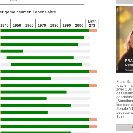
 der gemeinsamen Lebensjahre
Eintr.
1940
1950
1960
1970
1980
1990
2000
273
Franz Sch
Klavier h
zwei CDs 
des Neunz
geschäftst
„Sonatine
kommen di
Sonate A-
bedeutend
1827.