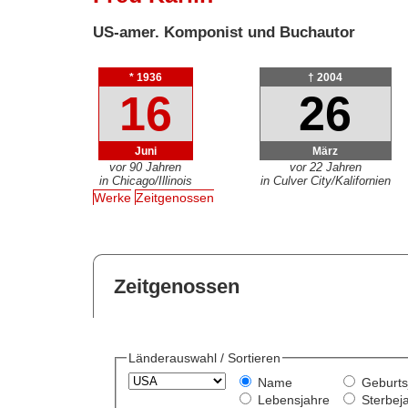
US-amer. Komponist und Buchautor
* 1936
† 2004
16
26
Juni
März
vor 90 Jahren
vor 22 Jahren
in Chicago/Illinois
in Culver City/Kalifornien
Werke
Zeitgenossen
Zeitgenossen
Länderauswahl / Sortieren
Name
Geburts
Lebensjahre
Sterbej