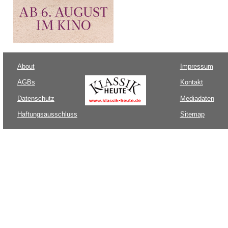
About
Impressum
AGBs
Kontakt
Datenschutz
Mediadaten
Haftungsausschluss
Sitemap