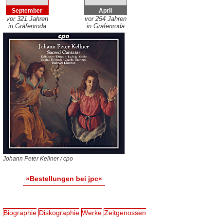
September
April
vor 321 Jahren
vor 254 Jahren
in Gräfenroda
in Gräfenroda
Johann Peter Kellner / cpo
»Bestellungen bei jpc«
Biographie
Diskographie
Werke
Zeitgenossen