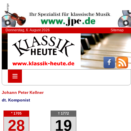
Anzeige
Donnerstag, 6. August 2026
Sitemap
≡
≡
Johann Peter Kellner
dt. Komponist
* 1705
† 1772
28
19