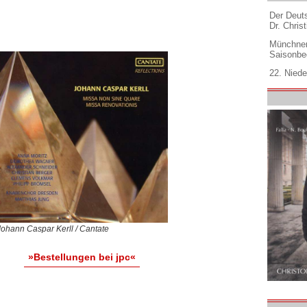
Der Deuts
Dr. Christ
Münchner
Saisonbe
22. Niede
Johann Caspar Kerll / Cantate
»Bestellungen bei jpc«