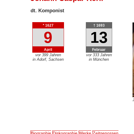
dt. Komponist
* 1627
† 1693
9
13
April
Februar
vor 399 Jahren
vor 333 Jahren
in Adorf, Sachsen
in München
Biographie
Diskographie
Werke
Zeitgenossen