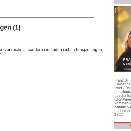
gen (1)
rkverzeichnis, sondern sie finden sich in Einspielungen,
n.
Franz Sch
Klavier h
zwei CDs 
des Neunz
geschäftst
„Sonatine
kommen di
Sonate A-
bedeutend
1827.