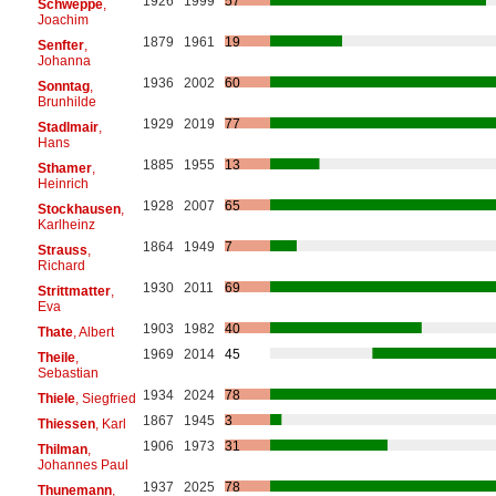
1926
1999
57
Schweppe
,
Joachim
1879
1961
19
Senfter
,
Johanna
1936
2002
60
Sonntag
,
Brunhilde
1929
2019
77
Stadlmair
,
Hans
1885
1955
13
Sthamer
,
Heinrich
1928
2007
65
Stockhausen
,
Karlheinz
1864
1949
7
Strauss
,
Richard
1930
2011
69
Strittmatter
,
Eva
1903
1982
40
Thate
, Albert
1969
2014
45
Theile
,
Sebastian
1934
2024
78
Thiele
, Siegfried
1867
1945
3
Thiessen
, Karl
1906
1973
31
Thilman
,
Johannes Paul
1937
2025
78
Thunemann
,