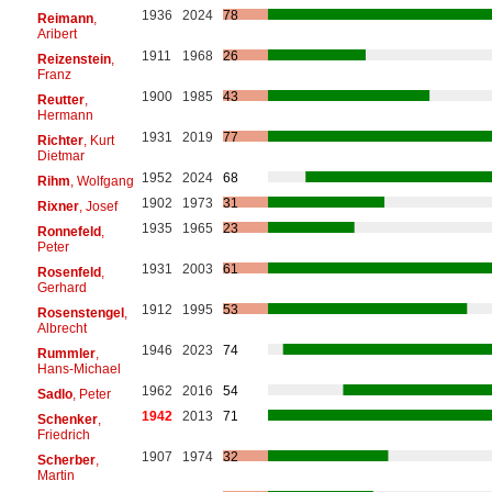
1936
2024
78
Reimann
,
Aribert
1911
1968
26
Reizenstein
,
Franz
1900
1985
43
Reutter
,
Hermann
1931
2019
77
Richter
, Kurt
Dietmar
1952
2024
68
Rihm
, Wolfgang
1902
1973
31
Rixner
, Josef
1935
1965
23
Ronnefeld
,
Peter
1931
2003
61
Rosenfeld
,
Gerhard
1912
1995
53
Rosenstengel
,
Albrecht
1946
2023
74
Rummler
,
Hans-Michael
1962
2016
54
Sadlo
, Peter
1942
2013
71
Schenker
,
Friedrich
1907
1974
32
Scherber
,
Martin