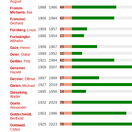
August
1888
1986
44
Fromm-
Michaels
, Ilse
1906
1984
42
Frommel
,
Gerhard
1909
1957
15
Fürnberg
, Louis
1886
1954
12
Furtwängler
,
Wilhelm
1908
1967
25
Gaze
, Heino
1889
1952
10
Geier
, Oskar
1921
1984
42
Geißler
, Fritz
1909
2007
65
Genzmer
,
Harald
1897
1969
27
Gerster
, Ottmar
1927
2019
77
Gielen
, Michael
1895
1956
14
Gieseking
,
Walter
1932
2024
78
Goehr
,
Alexander
1903
1996
54
Goldschmidt
,
Berthold
1925
2023
78
Gottwald
,
Clytus