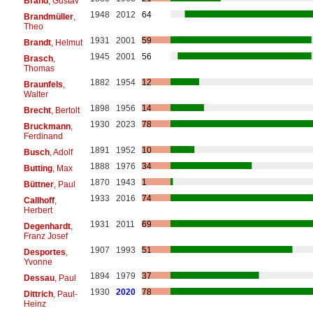
Brand
, Gustav
1948
2012
64
Brandmüller
,
Theo
1931
2001
59
Brandt
, Helmut
1945
2001
56
Brasch
,
Thomas
1882
1954
12
Braunfels
,
Walter
1898
1956
14
Brecht
, Bertolt
1930
2023
78
Bruckmann
,
Ferdinand
1891
1952
10
Busch
, Adolf
1888
1976
34
Butting
, Max
1870
1943
1
Büttner
, Paul
1933
2016
74
Callhoff
,
Herbert
1931
2011
69
Degenhardt
,
Franz Josef
1907
1993
51
Desportes
,
Yvonne
1894
1979
37
Dessau
, Paul
1930
2020
78
Dittrich
, Paul-
Heinz