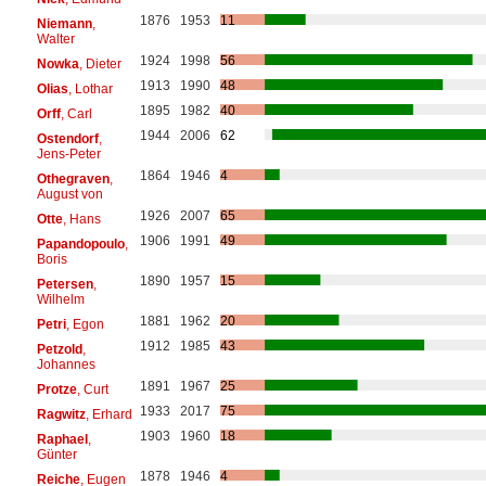
1876
1953
11
Niemann
,
Walter
1924
1998
56
Nowka
, Dieter
1913
1990
48
Olias
, Lothar
1895
1982
40
Orff
, Carl
1944
2006
62
Ostendorf
,
Jens-Peter
1864
1946
4
Othegraven
,
August von
1926
2007
65
Otte
, Hans
1906
1991
49
Papandopoulo
,
Boris
1890
1957
15
Petersen
,
Wilhelm
1881
1962
20
Petri
, Egon
1912
1985
43
Petzold
,
Johannes
1891
1967
25
Protze
, Curt
1933
2017
75
Ragwitz
, Erhard
1903
1960
18
Raphael
,
Günter
1878
1946
4
Reiche
, Eugen