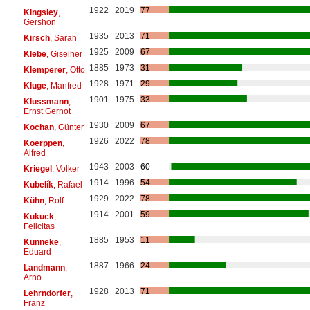
1922
2019
77
Kingsley
,
Gershon
1935
2013
71
Kirsch
, Sarah
1925
2009
67
Klebe
, Giselher
1885
1973
31
Klemperer
, Otto
1928
1971
29
Kluge
, Manfred
1901
1975
33
Klussmann
,
Ernst Gernot
1930
2009
67
Kochan
, Günter
1926
2022
78
Koerppen
,
Alfred
1943
2003
60
Kriegel
, Volker
1914
1996
54
Kubelík
, Rafael
1929
2022
78
Kühn
, Rolf
1914
2001
59
Kukuck
,
Felicitas
1885
1953
11
Künneke
,
Eduard
1887
1966
24
Landmann
,
Arno
1928
2013
71
Lehrndorfer
,
Franz