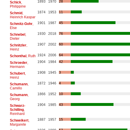
1893
1970
28
Schick
,
Philippine
1874
1953
11
Schmid
,
Heinrich Kaspar
1901
1987
45
Schmitz-Gohr
,
Else
1930
2018
76
Schnebel
,
Dieter
1907
2002
60
Schnitzler
,
Heinz
1924
2006
64
Schonthal
, Ruth
1904
1984
42
Schroeder
,
Hermann
1908
1945
3
Schubert
,
Heinz
1872
1946
4
Schumann
,
Camillo
1866
1952
10
Schumann
,
Georg
1904
1985
43
Schwarz-
Schilling
,
Reinhard
1887
1957
15
Schweikert
,
Margarete