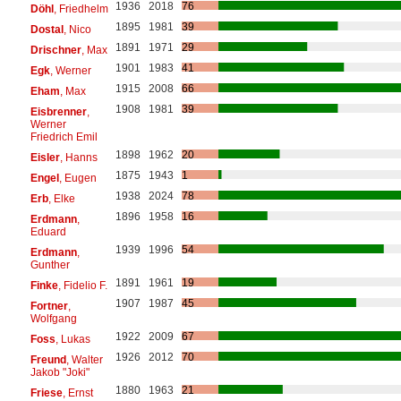
1936
2018
76
Döhl
, Friedhelm
1895
1981
39
Dostal
, Nico
1891
1971
29
Drischner
, Max
1901
1983
41
Egk
, Werner
1915
2008
66
Eham
, Max
1908
1981
39
Eisbrenner
,
Werner
Friedrich Emil
1898
1962
20
Eisler
, Hanns
1875
1943
1
Engel
, Eugen
1938
2024
78
Erb
, Elke
1896
1958
16
Erdmann
,
Eduard
1939
1996
54
Erdmann
,
Gunther
1891
1961
19
Finke
, Fidelio F.
1907
1987
45
Fortner
,
Wolfgang
1922
2009
67
Foss
, Lukas
1926
2012
70
Freund
, Walter
Jakob "Joki"
1880
1963
21
Friese
, Ernst