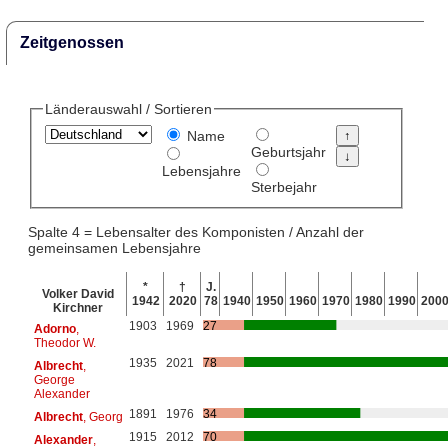
Zeitgenossen
Länderauswahl / Sortieren
Name
Geburtsjahr
Lebensjahre
Sterbejahr
Spalte 4 = Lebensalter des Komponisten / Anzahl der
gemeinsamen Lebensjahre
*
†
J.
Volker David
1942
2020
78
1940
1950
1960
1970
1980
1990
200
Kirchner
1903
1969
27
Adorno
,
Theodor W.
1935
2021
78
Albrecht
,
George
Alexander
1891
1976
34
Albrecht
, Georg
1915
2012
70
Alexander
,