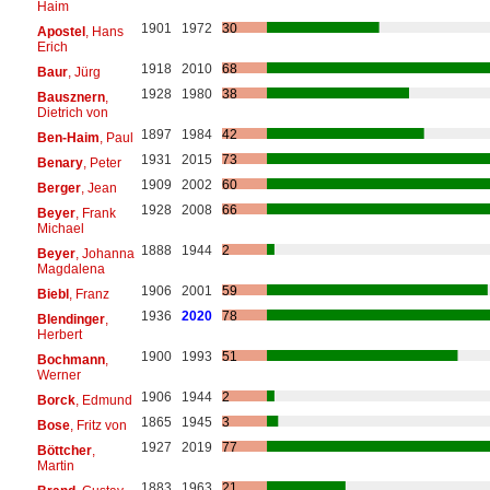
Haim
1901
1972
30
Apostel
, Hans
Erich
1918
2010
68
Baur
, Jürg
1928
1980
38
Bausznern
,
Dietrich von
1897
1984
42
Ben-Haim
, Paul
1931
2015
73
Benary
, Peter
1909
2002
60
Berger
, Jean
1928
2008
66
Beyer
, Frank
Michael
1888
1944
2
Beyer
, Johanna
Magdalena
1906
2001
59
Biebl
, Franz
1936
2020
78
Blendinger
,
Herbert
1900
1993
51
Bochmann
,
Werner
1906
1944
2
Borck
, Edmund
1865
1945
3
Bose
, Fritz von
1927
2019
77
Böttcher
,
Martin
1883
1963
21