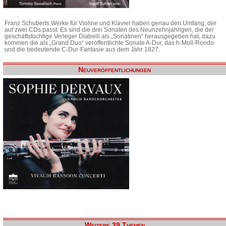
Franz Schuberts Werke für Violine und Klavier haben genau den Umfang, der
auf zwei CDs passt. Es sind die drei Sonaten des Neunzehnjährigen, die der
geschäftstüchtige Verleger Diabelli als „Sonatinen“ herausgegeben hat, dazu
kommen die als „Grand Duo“ veröffentlichte Sonate A-Dur, das h-Moll-Rondo
und die bedeutende C-Dur-Fantasie aus dem Jahr 1827.
Neuveröffentlichungen
Weitere 39 Themen