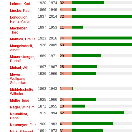
1920
1974
32
Leimer
, Kurt
1866
1946
4
Lincke
, Paul
1937
2014
72
Longquich
,
Heinz Martin
1897
1953
11
Mackeben
,
Theo
1923
2016
74
Mamlok
, Ursula
1928
2005
63
Mangelsdorff
,
Albert
1889
1971
29
Mauersberger
,
Rudolf
1897
1967
25
Meisel
, Will
1936
1966
24
Meyer
,
Wolfgang
Sebastian
1863
1943
1
Middelschulte
,
Wilhelm
1925
1966
24
Müller
, Inge
1871
1955
13
Nagel
, Wilhelm
1919
1994
52
Naumilkat
,
Hans
1900
1983
41
Neumeyer
, Fritz
1891
1973
31
Nick
, Edmund