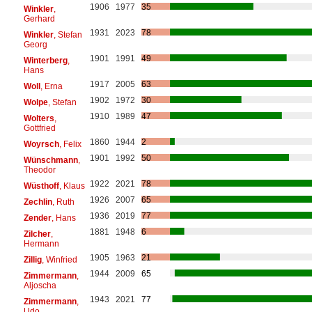
1906
1977
35
Winkler
,
Gerhard
1931
2023
78
Winkler
, Stefan
Georg
1901
1991
49
Winterberg
,
Hans
1917
2005
63
Woll
, Erna
1902
1972
30
Wolpe
, Stefan
1910
1989
47
Wolters
,
Gottfried
1860
1944
2
Woyrsch
, Felix
1901
1992
50
Wünschmann
,
Theodor
1922
2021
78
Wüsthoff
, Klaus
1926
2007
65
Zechlin
, Ruth
1936
2019
77
Zender
, Hans
1881
1948
6
Zilcher
,
Hermann
1905
1963
21
Zillig
, Winfried
1944
2009
65
Zimmermann
,
Aljoscha
1943
2021
77
Zimmermann
,
Udo