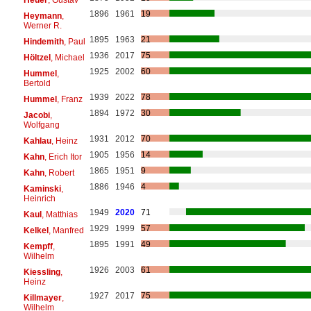
1896
1961
19
Heymann
,
Werner R.
1895
1963
21
Hindemith
, Paul
1936
2017
75
Höltzel
, Michael
1925
2002
60
Hummel
,
Bertold
1939
2022
78
Hummel
, Franz
1894
1972
30
Jacobi
,
Wolfgang
1931
2012
70
Kahlau
, Heinz
1905
1956
14
Kahn
, Erich Itor
1865
1951
9
Kahn
, Robert
1886
1946
4
Kaminski
,
Heinrich
1949
2020
71
Kaul
, Matthias
1929
1999
57
Kelkel
, Manfred
1895
1991
49
Kempff
,
Wilhelm
1926
2003
61
Kiessling
,
Heinz
1927
2017
75
Killmayer
,
Wilhelm