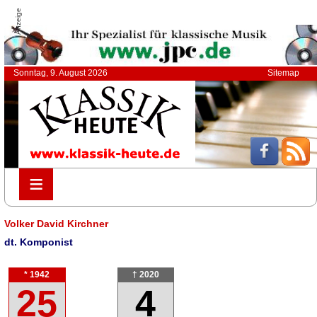
Anzeige
Sonntag, 9. August 2026
Sitemap
≡
≡
Volker David Kirchner
dt. Komponist
* 1942
† 2020
25
4