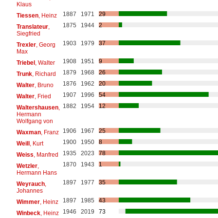
Klaus
1887
1971
29
Tiessen
, Heinz
1875
1944
2
Translateur
,
Siegfried
1903
1979
37
Trexler
, Georg
Max
1908
1951
9
Triebel
, Walter
1879
1968
26
Trunk
, Richard
1876
1962
20
Walter
, Bruno
1907
1996
54
Walter
, Fried
1882
1954
12
Waltershausen
,
Hermann
Wolfgang von
1906
1967
25
Waxman
, Franz
1900
1950
8
Weill
, Kurt
1935
2023
78
Weiss
, Manfred
1870
1943
1
Wetzler
,
Hermann Hans
1897
1977
35
Weyrauch
,
Johannes
1897
1985
43
Wimmer
, Heinz
1946
2019
73
Winbeck
, Heinz