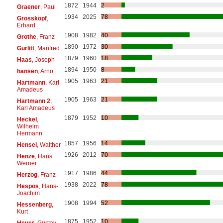
1872
1944
2
Graener
, Paul
1934
2025
78
Grosskopf
,
Erhard
1908
1982
40
Grothe
, Franz
1890
1972
30
Gurlitt
, Manfred
1879
1960
18
Haas
, Joseph
1894
1950
8
hansen
, Arno
1905
1963
21
Hartmann
, Karl
Amadeus
1905
1963
21
Hartmann 2
,
Karl Amadeus
1879
1952
10
Heckel
,
Wilhelm
Hermann
1857
1956
14
Hensel
, Walther
1926
2012
70
Henze
, Hans
Werner
1917
1986
44
Herzog
, Franz
1938
2022
78
Hespos
, Hans-
Joachim
1908
1994
52
Hessenberg
,
Kurt
1875
1952
10
Heuer
, Gustav