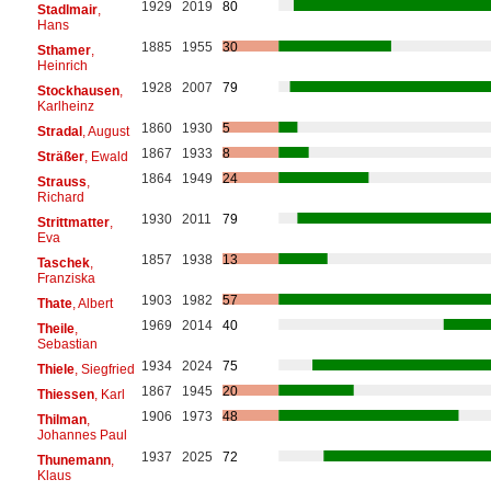
1929
2019
80
Stadlmair
,
Hans
1885
1955
30
Sthamer
,
Heinrich
1928
2007
79
Stockhausen
,
Karlheinz
1860
1930
5
Stradal
, August
1867
1933
8
Sträßer
, Ewald
1864
1949
24
Strauss
,
Richard
1930
2011
79
Strittmatter
,
Eva
1857
1938
13
Taschek
,
Franziska
1903
1982
57
Thate
, Albert
1969
2014
40
Theile
,
Sebastian
1934
2024
75
Thiele
, Siegfried
1867
1945
20
Thiessen
, Karl
1906
1973
48
Thilman
,
Johannes Paul
1937
2025
72
Thunemann
,
Klaus