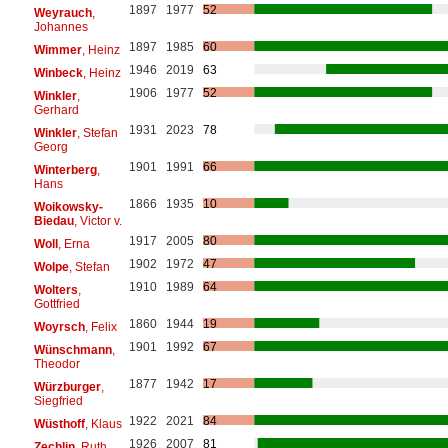
1897
1977
52
Weyrauch
,
Johannes
1897
1985
60
Wimmer
, Heinz
1946
2019
63
Winbeck
, Heinz
1906
1977
52
Winkler
,
Gerhard
1931
2023
78
Winkler
, Stefan
Georg
1901
1991
66
Winterberg
,
Hans
1866
1935
10
Woikowsky-
Biedau
, Victor v.
1917
2005
80
Woll
, Erna
1902
1972
47
Wolpe
, Stefan
1910
1989
64
Wolters
,
Gottfried
1860
1944
19
Woyrsch
, Felix
1901
1992
67
Wünschmann
,
Theodor
1877
1942
17
Würzburger
,
Siegfried
1922
2021
84
Wüsthoff
, Klaus
1926
2007
81
Zechlin
, Ruth