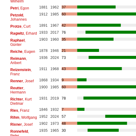
Wilhelm
1881
1962
37
Petri
, Egon
1912
1985
60
Petzold
,
Johannes
1891
1967
42
Protze
, Curt
1933
2017
76
Ragwitz
, Erhard
1903
1960
35
Raphael
,
Günter
1878
1946
21
Reiche
, Eugen
1936
2024
73
Reimann
,
Aribert
1911
1968
43
Reizenstein
,
Franz
1868
1934
9
Renner
, Josef
1900
1985
60
Reutter
,
Hermann
1931
2019
78
Richter
, Kurt
Dietmar
1846
1932
7
Ries
, Franz
1952
2024
57
Rihm
, Wolfgang
1902
1973
48
Rixner
, Josef
1935
1965
30
Ronnefeld
,
Peter