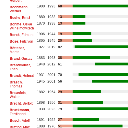
Herbert
1900
1993
68
Bochmann
,
Werner
1880
1938
13
Boehe
, Ernst
1870
1938
13
Böhme
, Oskar
Wilhelmowitsch
1906
1944
19
Borck
, Edmund
1865
1945
20
Bose
, Fritz von
1927
2019
82
Böttcher
,
Martin
1883
1963
38
Brand
, Gustav
1948
2012
61
Brandmüller
,
Theo
1931
2001
70
Brandt
, Helmut
1945
2001
56
Brasch
,
Thomas
1882
1954
29
Braunfels
,
Walter
1898
1956
31
Brecht
, Bertolt
1930
2023
79
Bruckmann
,
Ferdinand
1891
1952
27
Busch
, Adolf
1888
1976
51
Butting
, Max