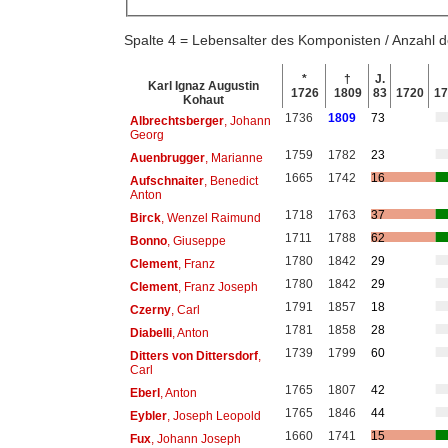
Spalte 4 = Lebensalter des Komponisten / Anzahl
*
†
J.
Karl Ignaz Augustin
1726
1809
83
1720
1
Kohaut
1736
1809
73
Albrechtsberger
, Johann
Georg
1759
1782
23
Auenbrugger
, Marianne
1665
1742
16
Aufschnaiter
, Benedict
Anton
1718
1763
37
Birck
, Wenzel Raimund
1711
1788
62
Bonno
, Giuseppe
1780
1842
29
Clement
, Franz
1780
1842
29
Clement
, Franz Joseph
1791
1857
18
Czerny
, Carl
1781
1858
28
Diabelli
, Anton
1739
1799
60
Ditters von Dittersdorf
,
Carl
1765
1807
42
Eberl
, Anton
1765
1846
44
Eybler
, Joseph Leopold
1660
1741
15
Fux
, Johann Joseph