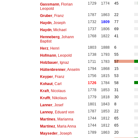
1729
1774
45
Gassmann
, Florian
Leopold
1787
1863
22
Gruber
, Franz
1732
1809
77
Haydn
, Joseph
1737
1806
69
Haydn
, Michael
1768
1822
41
Henneberg
, Johann
Baptist
1803
1888
6
Herz
, Henri
1738
1793
55
Hofmann
, Leopold
1711
1783
57
Holzbauer
, Ignaz
1794
1868
15
Hüttenbrenner
, Anselm
1756
1815
53
Keyper
, Franz
1726
1784
58
Kohaut
, Carl
1778
1853
31
Kraft
, Nicolaus
1779
1818
30
Krufft
, Nikolaus
1801
1843
8
Lanner
, Josef
1787
1853
22
Lannoy
, Eduard von
1744
1812
65
Martines
, Marianna
1744
1812
65
Martinez
, Maria Anna
1789
1863
20
Mayseder
, Joseph