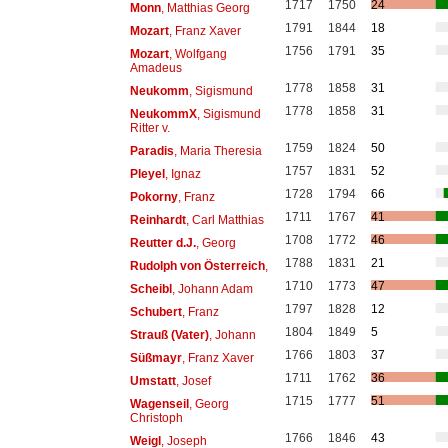
1717
1750
24
Monn
, Matthias Georg
1791
1844
18
Mozart
, Franz Xaver
1756
1791
35
Mozart
, Wolfgang
Amadeus
1778
1858
31
Neukomm
, Sigismund
1778
1858
31
NeukommX
, Sigismund
Ritter v.
1759
1824
50
Paradis
, Maria Theresia
1757
1831
52
Pleyel
, Ignaz
1728
1794
66
Pokorny
, Franz
1711
1767
41
Reinhardt
, Carl Matthias
1708
1772
46
Reutter d.J.
, Georg
1788
1831
21
Rudolph von Österreich
,
1710
1773
47
Scheibl
, Johann Adam
1797
1828
12
Schubert
, Franz
1804
1849
5
Strauß (Vater)
, Johann
1766
1803
37
Süßmayr
, Franz Xaver
1711
1762
36
Umstatt
, Josef
1715
1777
51
Wagenseil
, Georg
Christoph
1766
1846
43
Weigl
, Joseph