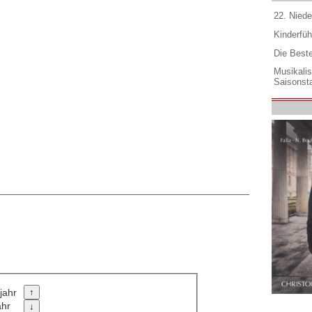
22. Niede
Kinderfüh
Die Best
Musikali
Saisonsta
jahr
ahr