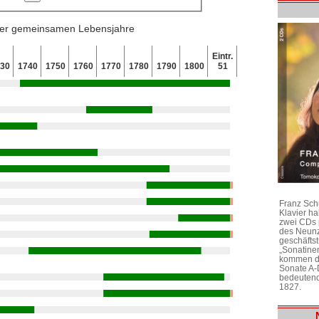
 der gemeinsamen Lebensjahre
Eintr.
730
1740
1750
1760
1770
1780
1790
1800
51
Franz Sch
Klavier h
zwei CDs 
des Neunz
geschäftst
„Sonatine
kommen di
Sonate A-
bedeutend
1827.