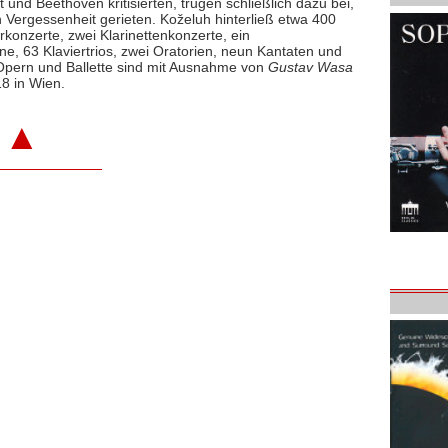
 und Beethoven kritisierten, trugen schließlich dazu bei,
Vergessenheit gerieten. Koželuh hinterließ etwa 400
konzerte, zwei Klarinettenkonzerte, ein
ne, 63 Klaviertrios, zwei Oratorien, neun Kantaten und
 Opern und Ballette sind mit Ausnahme von
Gustav Wasa
18 in Wien.
▲