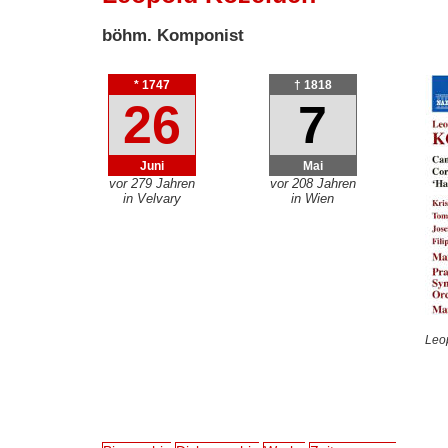
böhm. Komponist
* 1747
† 1818
26
7
Juni
Mai
vor 279 Jahren
vor 208 Jahren
in Velvary
in Wien
Leo