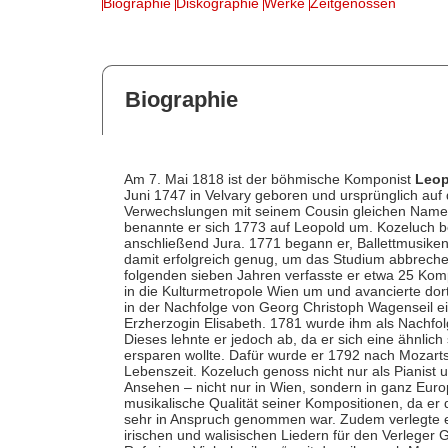
Biographie
Diskographie
Werke
Zeitgenossen
Biographie
Am 7. Mai 1818 ist der böhmische Komponist
Leop
Juni 1747 in Velvary geboren und ursprünglich au
Verwechslungen mit seinem Cousin gleichen Namen
benannte er sich 1773 auf Leopold um. Kozeluch 
anschließend Jura. 1771 begann er, Ballettmusiken
damit erfolgreich genug, um das Studium abbrech
folgenden sieben Jahren verfasste er etwa 25 Komp
in die Kulturmetropole Wien um und avancierte dort 
in der Nachfolge von Georg Christoph Wagenseil ei
Erzherzogin Elisabeth. 1781 wurde ihm als Nachfo
Dieses lehnte er jedoch ab, da er sich eine ähnlic
ersparen wollte. Dafür wurde er 1792 nach Mozar
Lebenszeit. Kozeluch genoss nicht nur als Pianist
Ansehen – nicht nur in Wien, sondern in ganz Euro
musikalische Qualität seiner Kompositionen, da er
sehr in Anspruch genommen war. Zudem verlegte er
irischen und walisischen Liedern für den Verleger