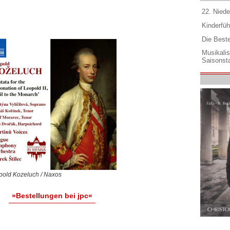
22. Niede
Kinderfüh
Die Best
Musikali
Saisonsta
pold Kozeluch / Naxos
»Bestellungen bei jpc«