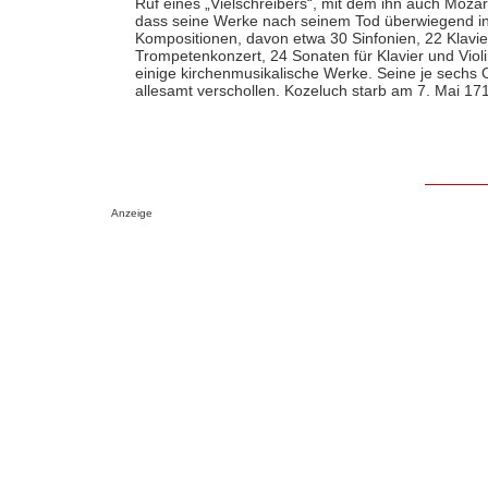
Ruf eines „Vielschreibers“, mit dem ihn auch Mozart
dass seine Werke nach seinem Tod überwiegend in 
Kompositionen, davon etwa 30 Sinfonien, 22 Klavier
Trompetenkonzert, 24 Sonaten für Klavier und Violi
einige kirchenmusikalische Werke. Seine je sechs
allesamt verschollen. Kozeluch starb am 7. Mai 17
Anzeige