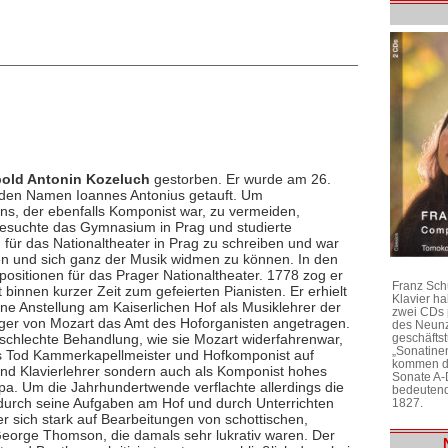
old Antonin Kozeluch
gestorben. Er wurde am 26.
f den Namen Ioannes Antonius getauft. Um
s, der ebenfalls Komponist war, zu vermeiden,
besuchte das Gymnasium in Prag und studierte
 für das Nationaltheater in Prag zu schreiben und war
en und sich ganz der Musik widmen zu können. In den
ositionen für das Prager Nationaltheater. 1778 zog er
Franz Sch
binnen kurzer Zeit zum gefeierten Pianisten. Er erhielt
Klavier h
ne Anstellung am Kaiserlichen Hof als Musiklehrer der
zwei CDs 
lger von Mozart das Amt des Hoforganisten angetragen.
des Neunz
h schlechte Behandlung, wie sie Mozart widerfahrenwar,
geschäftst
„Sonatine
ts Tod Kammerkapellmeister und Hofkomponist auf
kommen di
 und Klavierlehrer sondern auch als Komponist hohes
Sonate A-
pa. Um die Jahrhundertwende verflachte allerdings die
bedeutend
 durch seine Aufgaben am Hof und durch Unterrichten
1827.
 sich stark auf Bearbeitungen von schottischen,
 George Thomson, die damals sehr lukrativ waren. Der