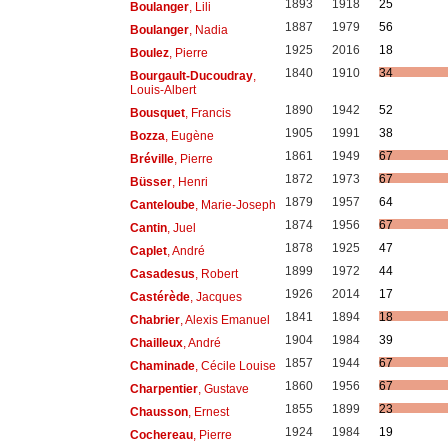
1893
1918
25
Boulanger
, Lili
1887
1979
56
Boulanger
, Nadia
1925
2016
18
Boulez
, Pierre
1840
1910
34
Bourgault-Ducoudray
,
Louis-Albert
1890
1942
52
Bousquet
, Francis
1905
1991
38
Bozza
, Eugène
1861
1949
67
Bréville
, Pierre
1872
1973
67
Büsser
, Henri
1879
1957
64
Canteloube
, Marie-Joseph
1874
1956
67
Cantin
, Juel
1878
1925
47
Caplet
, André
1899
1972
44
Casadesus
, Robert
1926
2014
17
Castérède
, Jacques
1841
1894
18
Chabrier
, Alexis Emanuel
1904
1984
39
Chailleux
, André
1857
1944
67
Chaminade
, Cécile Louise
1860
1956
67
Charpentier
, Gustave
1855
1899
23
Chausson
, Ernest
1924
1984
19
Cochereau
, Pierre