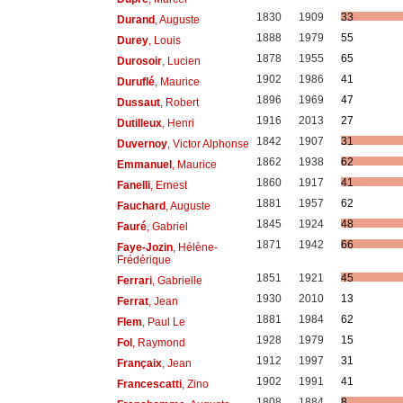
1830
1909
33
Durand
, Auguste
1888
1979
55
Durey
, Louis
1878
1955
65
Durosoir
, Lucien
1902
1986
41
Duruflé
, Maurice
1896
1969
47
Dussaut
, Robert
1916
2013
27
Dutilleux
, Henri
1842
1907
31
Duvernoy
, Victor Alphonse
1862
1938
62
Emmanuel
, Maurice
1860
1917
41
Fanelli
, Ernest
1881
1957
62
Fauchard
, Auguste
1845
1924
48
Fauré
, Gabriel
1871
1942
66
Faye-Jozin
, Hélène-
Frédérique
1851
1921
45
Ferrari
, Gabrielle
1930
2010
13
Ferrat
, Jean
1881
1984
62
Flem
, Paul Le
1928
1979
15
Fol
, Raymond
1912
1997
31
Françaix
, Jean
1902
1991
41
Francescatti
, Zino
1808
1884
8