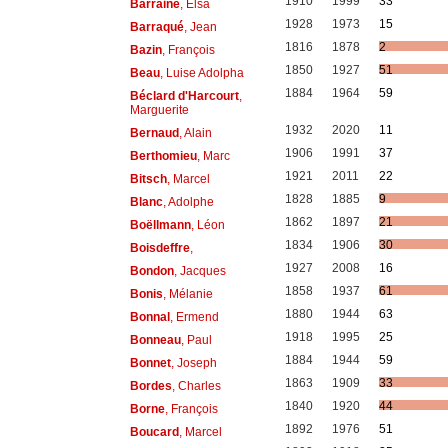
1910
1999
33
Barraine
, Elsa
1928
1973
15
Barraqué
, Jean
1816
1878
2
Bazin
, François
1850
1927
51
Beau
, Luise Adolpha
1884
1964
59
Béclard d'Harcourt
,
Marguerite
1932
2020
11
Bernaud
, Alain
1906
1991
37
Berthomieu
, Marc
1921
2011
22
Bitsch
, Marcel
1828
1885
9
Blanc
, Adolphe
1862
1897
21
Boëllmann
, Léon
1834
1906
30
Boisdeffre
,
1927
2008
16
Bondon
, Jacques
1858
1937
61
Bonis
, Mélanie
1880
1944
63
Bonnal
, Ermend
1918
1995
25
Bonneau
, Paul
1884
1944
59
Bonnet
, Joseph
1863
1909
33
Bordes
, Charles
1840
1920
44
Borne
, François
1892
1976
51
Boucard
, Marcel