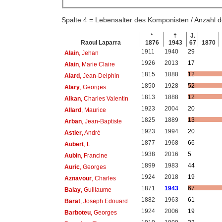
Spalte 4 = Lebensalter des Komponisten / Anzahl
*
†
J.
Raoul Laparra
1876
1943
67
1870
1911
1940
29
Alain
, Jehan
1926
2013
17
Alain
, Marie Claire
1815
1888
12
Alard
, Jean-Delphin
1850
1928
52
Alary
, Georges
1813
1888
12
Alkan
, Charles Valentin
1923
2004
20
Allard
, Maurice
1825
1889
13
Arban
, Jean-Baptiste
1923
1994
20
Astier
, André
1877
1968
66
Aubert
, L
1938
2016
5
Aubin
, Francine
1899
1983
44
Auric
, Georges
1924
2018
19
Aznavour
, Charles
1871
1943
67
Balay
, Guillaume
1882
1963
61
Barat
, Joseph Edouard
1924
2006
19
Barboteu
, Georges