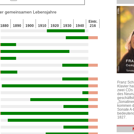
 der gemeinsamen Lebensjahre
Eintr.
1880
1890
1900
1910
1920
1930
1940
216
Franz Sch
Klavier h
zwei CDs 
des Neunz
geschäftst
„Sonatine
kommen di
Sonate A-
bedeutend
1827.