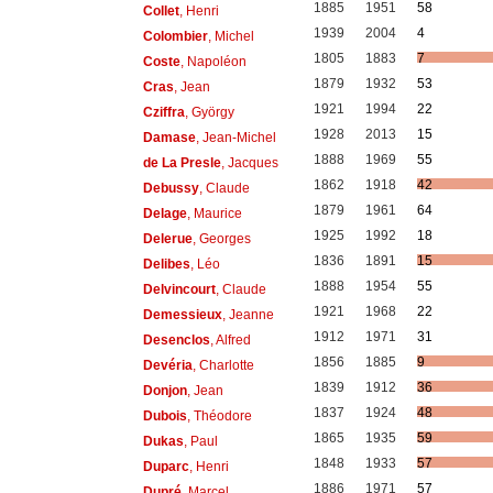
1885
1951
58
Collet
, Henri
1939
2004
4
Colombier
, Michel
1805
1883
7
Coste
, Napoléon
1879
1932
53
Cras
, Jean
1921
1994
22
Cziffra
, György
1928
2013
15
Damase
, Jean-Michel
1888
1969
55
de La Presle
, Jacques
1862
1918
42
Debussy
, Claude
1879
1961
64
Delage
, Maurice
1925
1992
18
Delerue
, Georges
1836
1891
15
Delibes
, Léo
1888
1954
55
Delvincourt
, Claude
1921
1968
22
Demessieux
, Jeanne
1912
1971
31
Desenclos
, Alfred
1856
1885
9
Devéria
, Charlotte
1839
1912
36
Donjon
, Jean
1837
1924
48
Dubois
, Théodore
1865
1935
59
Dukas
, Paul
1848
1933
57
Duparc
, Henri
1886
1971
57
Dupré
, Marcel