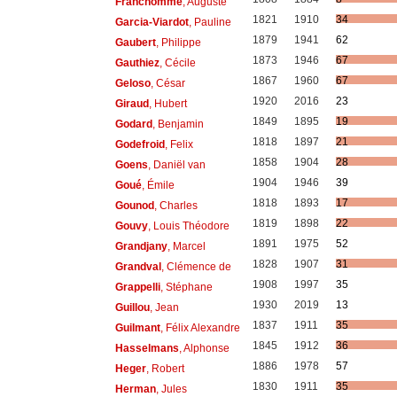
Franchomme
, Auguste
1821
1910
34
Garcia-Viardot
, Pauline
1879
1941
62
Gaubert
, Philippe
1873
1946
67
Gauthiez
, Cécile
1867
1960
67
Geloso
, César
1920
2016
23
Giraud
, Hubert
1849
1895
19
Godard
, Benjamin
1818
1897
21
Godefroid
, Felix
1858
1904
28
Goens
, Daniël van
1904
1946
39
Goué
, Émile
1818
1893
17
Gounod
, Charles
1819
1898
22
Gouvy
, Louis Théodore
1891
1975
52
Grandjany
, Marcel
1828
1907
31
Grandval
, Clémence de
1908
1997
35
Grappelli
, Stéphane
1930
2019
13
Guillou
, Jean
1837
1911
35
Guilmant
, Félix Alexandre
1845
1912
36
Hasselmans
, Alphonse
1886
1978
57
Heger
, Robert
1830
1911
35
Herman
, Jules