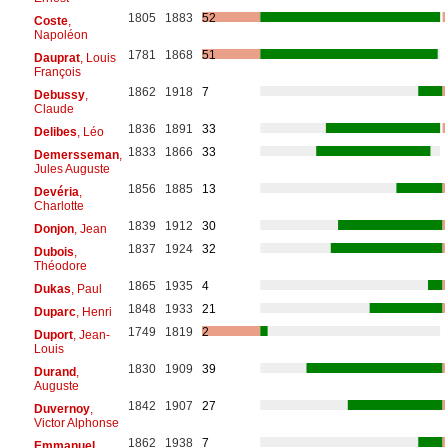
1805
1883
52
Coste
,
Napoléon
1781
1868
51
Dauprat
, Louis
François
1862
1918
7
Debussy
,
Claude
1836
1891
33
Delibes
, Léo
1833
1866
33
Demersseman
,
Jules Auguste
1856
1885
13
Devéria
,
Charlotte
1839
1912
30
Donjon
, Jean
1837
1924
32
Dubois
,
Théodore
1865
1935
4
Dukas
, Paul
1848
1933
21
Duparc
, Henri
1749
1819
2
Duport
, Jean-
Louis
1830
1909
39
Durand
,
Auguste
1842
1907
27
Duvernoy
,
Victor Alphonse
1862
1938
7
Emmanuel
,