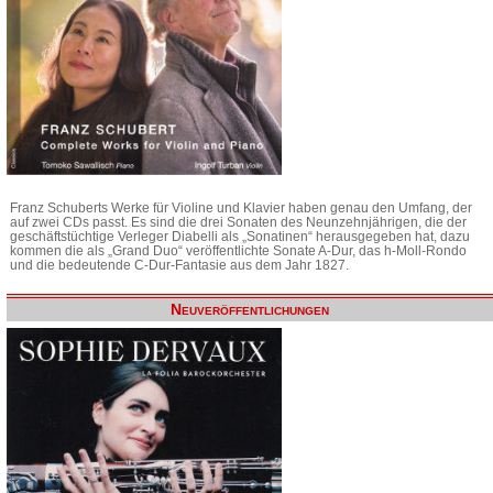
Franz Schuberts Werke für Violine und Klavier haben genau den Umfang, der
auf zwei CDs passt. Es sind die drei Sonaten des Neunzehnjährigen, die der
geschäftstüchtige Verleger Diabelli als „Sonatinen“ herausgegeben hat, dazu
kommen die als „Grand Duo“ veröffentlichte Sonate A-Dur, das h-Moll-Rondo
und die bedeutende C-Dur-Fantasie aus dem Jahr 1827.
Neuveröffentlichungen