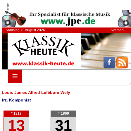
Anzeige
Samstag, 8. August 2026
Sitemap
≡
≡
Louis James Alfred Lefébure-Wely
frz. Komponist
* 1817
† 1869
13
31