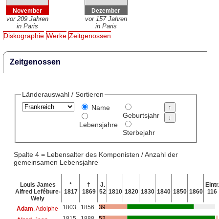
November
Dezember
vor 209 Jahren
vor 157 Jahren
in Paris
in Paris
Diskographie
Werke
Zeitgenossen
Zeitgenossen
Länderauswahl / Sortieren
Name
Geburtsjahr
Lebensjahre
Sterbejahr
Spalte 4 = Lebensalter des Komponisten / Anzahl der
gemeinsamen Lebensjahre
Louis James
*
†
J.
Eintr
Alfred Lefébure-
1817
1869
52
1810
1820
1830
1840
1850
1860
116
Wely
1803
1856
39
Adam
, Adolphe
1815
1888
52