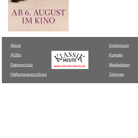
About
Impressum
AGBs
Kontakt
Datenschutz
Mediadaten
Haftungsausschluss
Sitemap