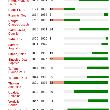
Ritter
, Frédéric
Louis
1774
1830
13
Rode
, Pierre
1864
1955
5
Ropartz
, Guy
1760
1836
19
Rouget
,
Claude-Joseph
1835
1921
34
Saint-Saëns
,
Camille
1866
1925
3
Satie
, Erik
1861
1942
8
Savard
,
Augustin
1850
1916
19
Simon
, Anton
1812
1875
52
Singelée
, Jean-
Baptiste
1844
1908
25
Taffanel
,
Claude Paul
1844
1908
25
Taffanel
, Paul
1811
1896
52
Thomas
,
Ambroise
1829
1910
40
Ugalde
,
Delphine
1845
1912
24
Verdalle
,
Gabriel
1821
1910
48