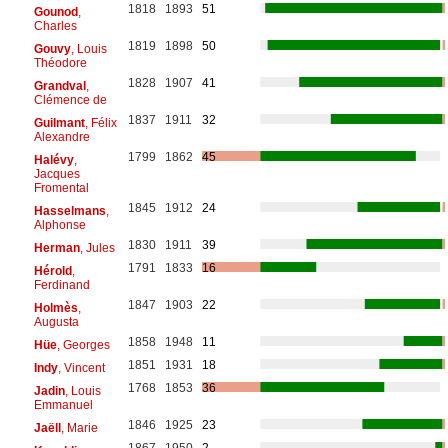
1818
1893
51
Gounod
,
Charles
1819
1898
50
Gouvy
, Louis
Théodore
1828
1907
41
Grandval
,
Clémence de
1837
1911
32
Guilmant
, Félix
Alexandre
1799
1862
45
Halévy
,
Jacques
Fromental
1845
1912
24
Hasselmans
,
Alphonse
1830
1911
39
Herman
, Jules
1791
1833
16
Hérold
,
Ferdinand
1847
1903
22
Holmès
,
Augusta
1858
1948
11
Hüe
, Georges
1851
1931
18
Indy
, Vincent
1768
1853
36
Jadin
, Louis
Emmanuel
1846
1925
23
Jaëll
, Marie
1867
1950
2