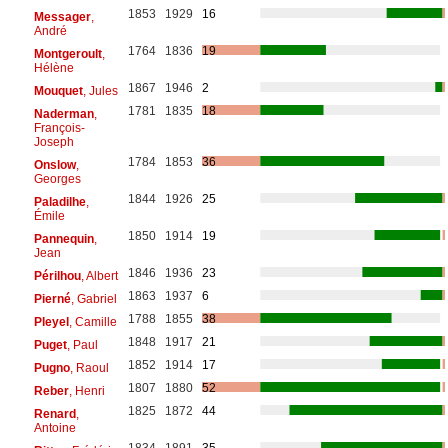
1853
1929
16
Messager
,
André
1764
1836
19
Montgeroult
,
Hélène
1867
1946
2
Mouquet
, Jules
1781
1835
18
Naderman
,
François-
Joseph
1784
1853
36
Onslow
,
Georges
1844
1926
25
Paladilhe
,
Émile
1850
1914
19
Pannequin
,
Jean
1846
1936
23
Périlhou
, Albert
1863
1937
6
Pierné
, Gabriel
1788
1855
38
Pleyel
, Camille
1848
1917
21
Puget
, Paul
1852
1914
17
Pugno
, Raoul
1807
1880
52
Reber
, Henri
1825
1872
44
Renard
,
Antoine
1834
1891
35