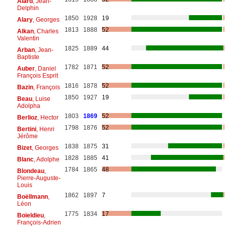
Alard
, Jean-
Delphin
1850
1928
19
Alary
, Georges
1813
1888
52
Alkan
, Charles
Valentin
1825
1889
44
Arban
, Jean-
Baptiste
1782
1871
52
Auber
, Daniel
François Esprit
1816
1878
52
Bazin
, François
1850
1927
19
Beau
, Luise
Adolpha
1803
1869
52
Berlioz
, Hector
1798
1876
52
Bertini
, Henri
Jérôme
1838
1875
31
Bizet
, Georges
1828
1885
41
Blanc
, Adolphe
1784
1865
48
Blondeau
,
Pierre-Auguste-
Louis
1862
1897
7
Boëllmann
,
Léon
1775
1834
17
Boïeldieu
,
François-Adrien