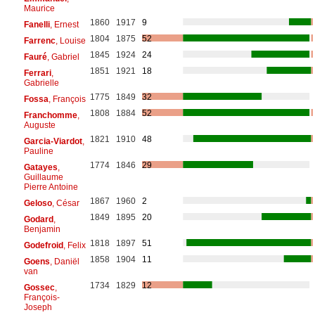
Maurice
1860
1917
9
Fanelli
, Ernest
1804
1875
52
Farrenc
, Louise
1845
1924
24
Fauré
, Gabriel
1851
1921
18
Ferrari
,
Gabrielle
1775
1849
32
Fossa
, François
1808
1884
52
Franchomme
,
Auguste
1821
1910
48
Garcia-Viardot
,
Pauline
1774
1846
29
Gatayes
,
Guillaume
Pierre Antoine
1867
1960
2
Geloso
, César
1849
1895
20
Godard
,
Benjamin
1818
1897
51
Godefroid
, Felix
1858
1904
11
Goens
, Daniël
van
1734
1829
12
Gossec
,
François-
Joseph