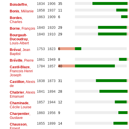
1834
1906
35
Boisdeffre
,
1858
1937
11
Bonis
, Mélanie
1863
1909
6
Bordes
,
Charles
1840
1920
29
Borne
, François
1840
1910
29
Bourgault-
Ducoudray
,
Louis-Albert
1753
1823
6
Bréval
, Jean
Baptist
1861
1949
8
Bréville
, Pierre
1784
1857
40
Castil-Blaze
,
Francois Henri
Joseph
1838
1873
31
Castillon
, Alexis
de
1841
1894
28
Chabrier
, Alexis
Emanuel
1857
1944
12
Chaminade
,
Cécile Louise
1860
1956
9
Charpentier
,
Gustave
1855
1899
14
Chausson
,
Ernest