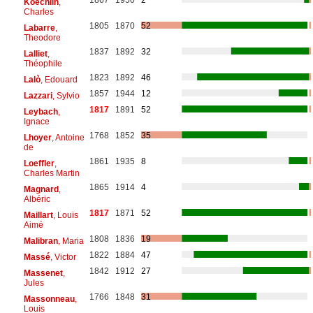
Koechlin
,
Charles
1805
1870
52
Labarre
,
Theodore
1837
1892
32
Lalliet
,
Théophile
1823
1892
46
Lalò
, Edouard
1857
1944
12
Lazzari
, Sylvio
1817
1891
52
Leybach
,
Ignace
1768
1852
35
Lhoyer
, Antoine
de
1861
1935
8
Loeffler
,
Charles Martin
1865
1914
4
Magnard
,
Albéric
1817
1871
52
Maillart
, Louis
Aimé
1808
1836
19
Malibran
, Maria
1822
1884
47
Massé
, Victor
1842
1912
27
Massenet
,
Jules
1766
1848
31
Massonneau
,
Louis