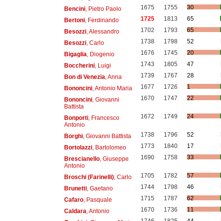
1675
1755
30
Bencini
, Pietro Paolo
1725
1813
65
Bertoni
, Ferdinando
1702
1793
65
Besozzi
, Alessandro
1738
1798
52
Besozzi
, Carlo
1676
1745
20
Bigaglia
, Diogenio
1743
1805
47
Boccherini
, Luigi
1739
1767
28
Bon di Venezia
, Anna
1677
1726
1
Bononcini
, Antonio Maria
1670
1747
22
Bononcini
, Giovanni
Battista
1672
1749
24
Bonporti
, Francesco
Antonio
1738
1796
52
Borghi
, Giovanni Battista
1773
1840
17
Bortolazzi
, Bartolomeo
1690
1758
33
Brescianello
, Giuseppe
Antonio
1705
1782
57
Broschi (Farinelli)
, Carlo
1744
1798
46
Brunetti
, Gaetano
1715
1787
62
Cafaro
, Pasquale
1670
1736
11
Caldara
, Antonio