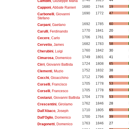
1746
1825
44
Cambini
, Giuseppe Maria
1680
1744
19
Capponi
, Abbate Ranieri
1690
1772
47
Carbonelli
, Giovanni
Stefano
1692
1785
60
Carpani
, Gaetano
1770
1841
20
Carulli
, Ferdinando
1706
1761
36
Cecere
, Carlo
1682
1783
58
Cervetto
, James
1760
1842
30
Cherubini
, Luigi
1749
1801
41
Cimarosa
, Domenico
1724
1808
65
Cirri
, Giovanni Battista
1752
1832
38
Clementi
, Muzio
1712
1796
65
Cocchi
, Gioacchino
1705
1778
53
Corselli
, Francisco
1705
1778
53
Corselli
, Francesco
1704
1778
53
Costanzi
, Giovanni Battista
1762
1846
28
Crescentini
, Girolamo
1710
1805
65
Dall'Abaco
, Joseph
1700
1764
39
Dall'Oglio
, Domenico
1763
1846
27
Dragonetti
, Domenico