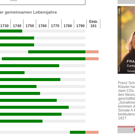
 der gemeinsamen Lebensjahre
Eintr.
1730
1740
1750
1760
1770
1780
1790
161
Franz Sch
Klavier h
zwei CDs 
des Neunz
geschäftst
„Sonatine
kommen di
Sonate A-
bedeutend
1827.