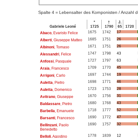
Spalte 4 = Lebensalter des Komponisten / Anzahl
*
†
J.
Gabriele Leoné
1725
1790
65
1720
1675
1742
17
Abaco
, Evaristo Felice
1685
1751
26
Alberti
, Giuseppe Matteo
1671
1751
26
Albinoni
, Tomaso
1747
1798
43
Alessandri
, Felice
1727
1797
63
Anfossi
, Pasquale
1709
1770
45
Araia
, Francesco
1697
1744
19
Arrigoni
, Carlo
1698
1771
46
Auletta
, Pietro
1723
1753
28
Auletta
, Domenico
1670
1756
31
Avitrano
, Giuseppe
1680
1768
43
Baldassare
, Pietro
1718
1777
52
Barbella
, Emanuele
1690
1772
47
Barsanti
, Francesco
1690
1757
32
Bellinzani
, Paolo
Benedetto
1778
1839
12
Belloli
, Agostino