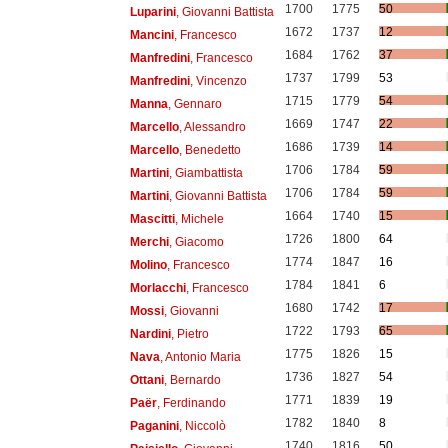
1700
1775
50
Luparini
, Giovanni Battista
1672
1737
12
Mancini
, Francesco
1684
1762
37
Manfredini
, Francesco
1737
1799
53
Manfredini
, Vincenzo
1715
1779
54
Manna
, Gennaro
1669
1747
22
Marcello
, Alessandro
1686
1739
14
Marcello
, Benedetto
1706
1784
59
Martini
, Giambattista
1706
1784
59
Martini
, Giovanni Battista
1664
1740
15
Mascitti
, Michele
1726
1800
64
Merchi
, Giacomo
1774
1847
16
Molino
, Francesco
1784
1841
6
Morlacchi
, Francesco
1680
1742
17
Mossi
, Giovanni
1722
1793
65
Nardini
, Pietro
1775
1826
15
Nava
, Antonio Maria
1736
1827
54
Ottani
, Bernardo
1771
1839
19
Paër
, Ferdinando
1782
1840
8
Paganini
, Niccolò
1740
1816
50