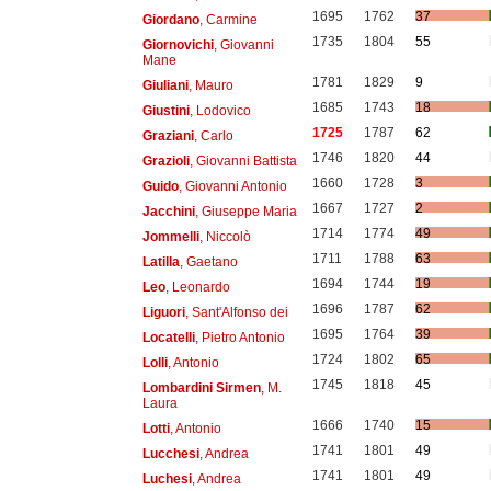
1695
1762
37
Giordano
, Carmine
1735
1804
55
Giornovichi
, Giovanni
Mane
1781
1829
9
Giuliani
, Mauro
1685
1743
18
Giustini
, Lodovico
1725
1787
62
Graziani
, Carlo
1746
1820
44
Grazioli
, Giovanni Battista
1660
1728
3
Guido
, Giovanni Antonio
1667
1727
2
Jacchini
, Giuseppe Maria
1714
1774
49
Jommelli
, Niccolò
1711
1788
63
Latilla
, Gaetano
1694
1744
19
Leo
, Leonardo
1696
1787
62
Liguori
, Sant'Alfonso dei
1695
1764
39
Locatelli
, Pietro Antonio
1724
1802
65
Lolli
, Antonio
1745
1818
45
Lombardini Sirmen
, M.
Laura
1666
1740
15
Lotti
, Antonio
1741
1801
49
Lucchesi
, Andrea
1741
1801
49
Luchesi
, Andrea