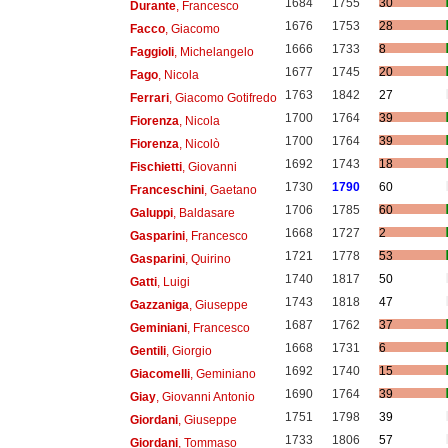
1684
1755
30
Durante
, Francesco
1676
1753
28
Facco
, Giacomo
1666
1733
8
Faggioli
, Michelangelo
1677
1745
20
Fago
, Nicola
1763
1842
27
Ferrari
, Giacomo Gotifredo
1700
1764
39
Fiorenza
, Nicola
1700
1764
39
Fiorenza
, Nicolò
1692
1743
18
Fischietti
, Giovanni
1730
1790
60
Franceschini
, Gaetano
1706
1785
60
Galuppi
, Baldasare
1668
1727
2
Gasparini
, Francesco
1721
1778
53
Gasparini
, Quirino
1740
1817
50
Gatti
, Luigi
1743
1818
47
Gazzaniga
, Giuseppe
1687
1762
37
Geminiani
, Francesco
1668
1731
6
Gentili
, Giorgio
1692
1740
15
Giacomelli
, Geminiano
1690
1764
39
Giay
, Giovanni Antonio
1751
1798
39
Giordani
, Giuseppe
1733
1806
57
Giordani
, Tommaso