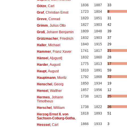
1836
1887
33
Götze
, Carl
1723
1804
8
Graf
, Christian Ernst
1820
1851
31
Greve
, Conrad
1827
1903
42
Grimm
, Julius Otto
1809
1848
39
Groß
, Johann Benjamin
1832
1903
37
Grützmacher
, Friedrich
1840
1915
29
Haller
, Michael
1741
1817
21
Hammer
, Franz Xaver
1832
1860
28
Hänsel
, A[ugust]
1775
1813
17
Harder
, August
1810
1891
59
Haupt
, August
1792
1868
72
Hauptmann
, Moritz
1850
1934
19
Henschel
, Georg
1857
1956
12
Hensel
, Walther
1738
1821
25
Hermes
, Johann
Timotheus
1738
1822
26
Herschel
, William
1818
1893
51
Herzog Ernst II. von
Sachsen-Coburg-Gotha
,
1866
1933
3
Hesssel
, Carl