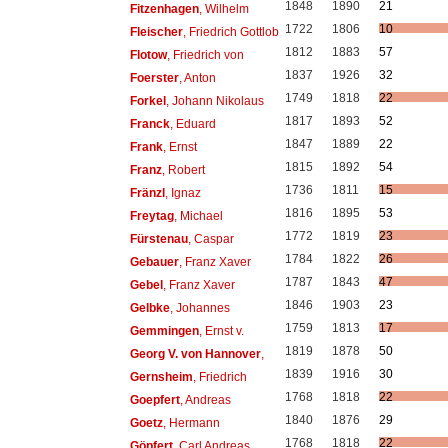
1848
1890
21
Fitzenhagen
, Wilhelm
1722
1806
10
Fleischer
, Friedrich Gottlob
1812
1883
57
Flotow
, Friedrich von
1837
1926
32
Foerster
, Anton
1749
1818
22
Forkel
, Johann Nikolaus
1817
1893
52
Franck
, Eduard
1847
1889
22
Frank
, Ernst
1815
1892
54
Franz
, Robert
1736
1811
15
Fränzl
, Ignaz
1816
1895
53
Freytag
, Michael
1772
1819
23
Fürstenau
, Caspar
1784
1822
26
Gebauer
, Franz Xaver
1787
1843
47
Gebel
, Franz Xaver
1846
1903
23
Gelbke
, Johannes
1759
1813
17
Gemmingen
, Ernst v.
1819
1878
50
Georg V. von Hannover
,
1839
1916
30
Gernsheim
, Friedrich
1768
1818
22
Goepfert
, Andreas
1840
1876
29
Goetz
, Hermann
1768
1818
22
Göpfert
, Carl Andreas