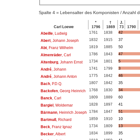
Spalte 4 = Lebensalter des Komponisten / Anzahl
*
†
J.
Carl Loewe
1796
1869
73
1790
1761
1838
42
Abeille
, Ludwig
1832
1915
37
Abert
, Johann Joseph
1819
1885
50
Abt
, Franz Wilhelm
1786
1843
47
Almenräder
, Carl
1734
1801
5
Altenburg
, Johann Ernst
1741
1799
3
André
, Johann
1775
1842
46
André
, Johann Anton
1807
1842
35
Bach
, P.D.Q.
1768
1830
34
Backofen
, Georg Heinrich
1809
1889
60
Banck
, Carl
1828
1897
41
Bargiel
, Woldemar
1784
1847
51
Bärmann
, Heinrich Joseph
1859
1910
10
Bartmuß
, Richard
1734
1809
13
Beck
, Franz Ignaz
1834
1899
35
Becker
, Albert