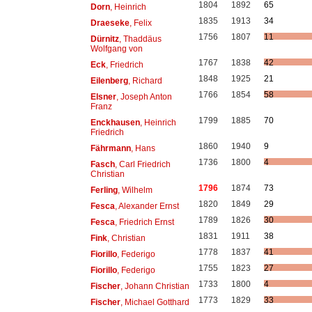
1804
1892
65
Dorn
, Heinrich
1835
1913
34
Draeseke
, Felix
1756
1807
11
Dürnitz
, Thaddäus
Wolfgang von
1767
1838
42
Eck
, Friedrich
1848
1925
21
Eilenberg
, Richard
1766
1854
58
Elsner
, Joseph Anton
Franz
1799
1885
70
Enckhausen
, Heinrich
Friedrich
1860
1940
9
Fährmann
, Hans
1736
1800
4
Fasch
, Carl Friedrich
Christian
1796
1874
73
Ferling
, Wilhelm
1820
1849
29
Fesca
, Alexander Ernst
1789
1826
30
Fesca
, Friedrich Ernst
1831
1911
38
Fink
, Christian
1778
1837
41
Fiorillo
, Federigo
1755
1823
27
Fiorillo
, Federigo
1733
1800
4
Fischer
, Johann Christian
1773
1829
33
Fischer
, Michael Gotthard