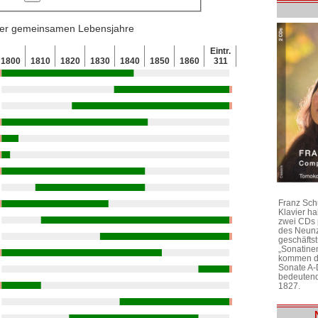
 der gemeinsamen Lebensjahre
Eintr.
1800
1810
1820
1830
1840
1850
1860
311
Franz Sch
Klavier h
zwei CDs 
des Neunz
geschäftst
„Sonatine
kommen di
Sonate A-
bedeutend
1827.