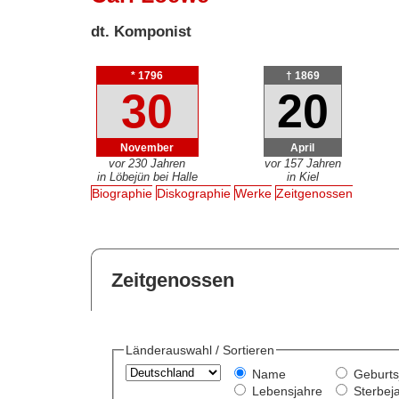
dt. Komponist
* 1796
† 1869
30
20
November
April
vor 230 Jahren
vor 157 Jahren
in Löbejün bei Halle
in Kiel
Biographie
Diskographie
Werke
Zeitgenossen
Zeitgenossen
Länderauswahl / Sortieren
Name
Geburts
Lebensjahre
Sterbej