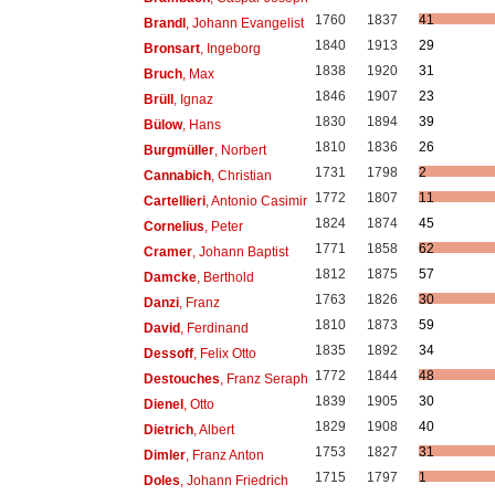
1760
1837
41
Brandl
, Johann Evangelist
1840
1913
29
Bronsart
, Ingeborg
1838
1920
31
Bruch
, Max
1846
1907
23
Brüll
, Ignaz
1830
1894
39
Bülow
, Hans
1810
1836
26
Burgmüller
, Norbert
1731
1798
2
Cannabich
, Christian
1772
1807
11
Cartellieri
, Antonio Casimir
1824
1874
45
Cornelius
, Peter
1771
1858
62
Cramer
, Johann Baptist
1812
1875
57
Damcke
, Berthold
1763
1826
30
Danzi
, Franz
1810
1873
59
David
, Ferdinand
1835
1892
34
Dessoff
, Felix Otto
1772
1844
48
Destouches
, Franz Seraph
1839
1905
30
Dienel
, Otto
1829
1908
40
Dietrich
, Albert
1753
1827
31
Dimler
, Franz Anton
1715
1797
1
Doles
, Johann Friedrich