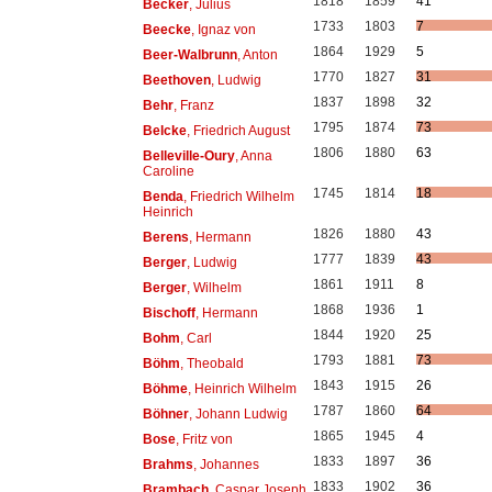
1818
1859
41
Becker
, Julius
1733
1803
7
Beecke
, Ignaz von
1864
1929
5
Beer-Walbrunn
, Anton
1770
1827
31
Beethoven
, Ludwig
1837
1898
32
Behr
, Franz
1795
1874
73
Belcke
, Friedrich August
1806
1880
63
Belleville-Oury
, Anna
Caroline
1745
1814
18
Benda
, Friedrich Wilhelm
Heinrich
1826
1880
43
Berens
, Hermann
1777
1839
43
Berger
, Ludwig
1861
1911
8
Berger
, Wilhelm
1868
1936
1
Bischoff
, Hermann
1844
1920
25
Bohm
, Carl
1793
1881
73
Böhm
, Theobald
1843
1915
26
Böhme
, Heinrich Wilhelm
1787
1860
64
Böhner
, Johann Ludwig
1865
1945
4
Bose
, Fritz von
1833
1897
36
Brahms
, Johannes
1833
1902
36
Brambach
, Caspar Joseph