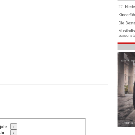
22. Niede
Kinderfüh
Die Best
Musikali
Saisonsta
jahr
ahr