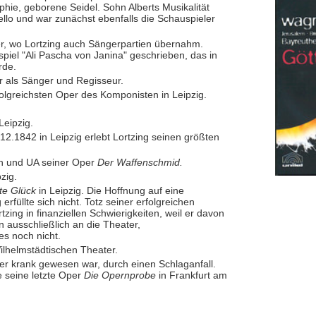
phie, geborene Seidel. Sohn Alberts Musikalität
Cello und war zunächst ebenfalls die Schauspieler
, wo Lortzing auch Sängerpartien übernahm.
spiel "Ali Pascha von Janina" geschrieben, das in
rde.
 als Sänger und Regisseur.
folgreichsten Oper des Komponisten in Leipzig.
Leipzig.
2.1842 in Leipzig erlebt Lortzing seinen größten
en und UA seiner Oper
Der Waffenschmid.
zig.
te Glück
in Leipzig. Die Hoffnung auf eine
erfüllte sich nicht. Totz seiner erfolgreichen
ing in finanziellen Schwierigkeiten, weil er davon
n ausschließlich an die Theater,
es noch nicht.
ilhelmstädtischen Theater.
r krank gewesen war, durch einen Schlaganfall.
 seine letzte Oper
Die Opernprobe
in Frankfurt am