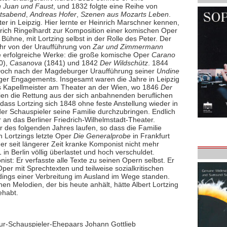
 Juan und Faust
, und 1832 folgte eine Reihe von
tsabend
,
Andreas Hofer
,
Szenen aus Mozarts Leben
.
er in Leipzig. Hier lernte er Heinrich Marschner kennen,
rich Ringelhardt zur Komposition einer komischen Oper
 Bühne, mit Lortzing selbst in der Rolle des Peter. Der
ahr von der Uraufführung von
Zar und Zimmermann
re erfolgreiche Werke: die große komische Oper
Carano
0),
Casanova
(1841) und 1842
Der Wildschütz
. 1844
g. Doch nach der Magdeburger Uraufführung seiner
Undine
ziger Engagements. Insgesamt waren die Jahre in Leipzig
als Kapellmeister am Theater an der Wien, wo 1846
Der
en die Rettung aus der sich anbahnenden beruflichen
dass Lortzing sich 1848 ohne feste Anstellung wieder in
der Schauspieler seine Familie durchzubringen. Endlich
er an das Berliner Friedrich-Wilhelmstadt-Theater.
ar des folgenden Jahres laufen, so dass die Familie
 Lortzings letzte Oper
Die Generalprobe
in Frankfurt
der seit längerer Zeit kranke Komponist nicht mehr
in Berlin völlig überlastet und hoch verschuldet.
ist: Er verfasste alle Texte zu seinen Opern selbst. Er
er mit Sprechtexten und teilweise sozialkritischen
dings einer Verbreitung im Ausland im Wege standen.
n Melodien, der bis heute anhält, hätte Albert Lortzing
ehabt.
eur-Schauspieler-Ehepaars Johann Gottlieb