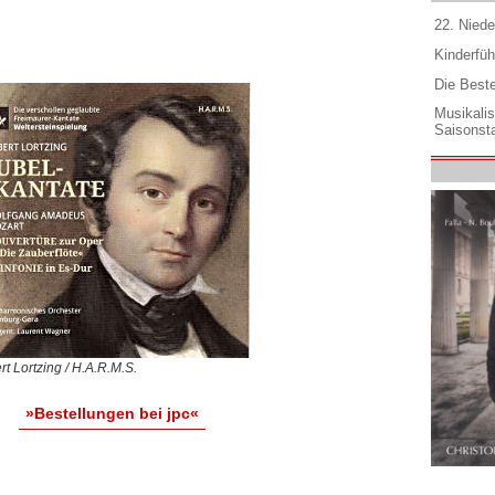
22. Niede
Kinderfüh
Die Best
Musikali
Saisonsta
rt Lortzing / H.A.R.M.S.
»Bestellungen bei jpc«