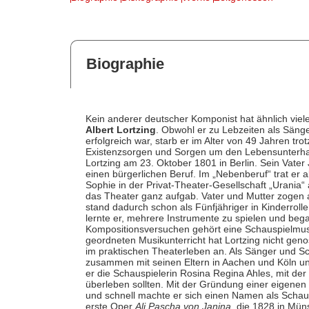
Biographie
Kein anderer deutscher Komponist hat ähnlich viel
Albert Lortzing
. Obwohl er zu Lebzeiten als Säng
erfolgreich war, starb er im Alter von 49 Jahren tr
Existenzsorgen und Sorgen um den Lebensunterhalt
Lortzing am 23. Oktober 1801 in Berlin. Sein Vater
einen bürgerlichen Beruf. Im „Nebenberuf“ trat er
Sophie in der Privat-Theater-Gesellschaft „Urania“ a
das Theater ganz aufgab. Vater und Mutter zogen 
stand dadurch schon als Fünfjähriger in Kinderroll
lernte er, mehrere Instrumente zu spielen und beg
Kompositionsversuchen gehört eine Schauspielmus
geordneten Musikunterricht hat Lortzing nicht geno
im praktischen Theaterleben an. Als Sänger und Sch
zusammen mit seinen Eltern in Aachen und Köln un
er die Schauspielerin Rosina Regina Ahles, mit der
überleben sollten. Mit der Gründung einer eigene
und schnell machte er sich einen Namen als Schau
erste Oper
Ali Pascha von Janina
, die 1828 in Mün