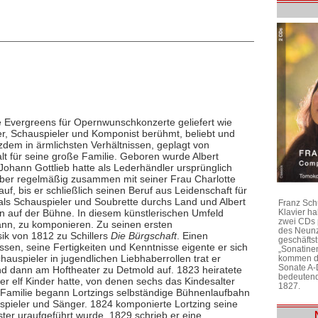
e Evergreens für Opernwunschkonzerte geliefert wie
er, Schauspieler und Komponist berühmt, beliebt und
otzdem in ärmlichsten Verhältnissen, geplagt von
 für seine große Familie. Geboren wurde Albert
 Johann Gottlieb hatte als Lederhändler ursprünglich
 aber regelmäßig zusammen mit seiner Frau Charlotte
uf, bis er schließlich seinen Beruf aus Leidenschaft für
als Schauspieler und Soubrette durchs Land und Albert
Franz Sch
en auf der Bühne. In diesem künstlerischen Umfeld
Klavier h
zwei CDs 
ann, zu komponieren. Zu seinen ersten
des Neunz
ik von 1812 zu Schillers
Die Bürgschaft
. Einen
geschäftst
ssen, seine Fertigkeiten und Kenntnisse eigente er sich
„Sonatine
auspieler in jugendlichen Liebhaberrollen trat er
kommen di
Sonate A-
d dann am Hoftheater zu Detmold auf. 1823 heiratete
bedeutend
 er elf Kinder hatte, von denen sechs das Kindesalter
1827.
n Familie begann Lortzings selbständige Bühnenlaufbahn
spieler und Sänger. 1824 komponierte Lortzing seine
ster uraufgeführt wurde. 1829 schrieb er eine