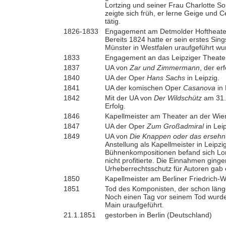
Lortzing und seiner Frau Charlotte So
zeigte sich früh, er lerne Geige und 
tätig.
1826-1833
Engagement am Detmolder Hoftheater
Bereits 1824 hatte er sein erstes Sing
Münster in Westfalen uraufgeführt wu
1833
Engagement an das Leipziger Theater
1837
UA von
Zar und Zimmermann
, der er
1840
UA der Oper
Hans Sachs
in Leipzig.
1841
UA der komischen Oper
Casanova
in 
1842
Mit der UA von
Der Wildschütz
am 31.1
Erfolg.
1846
Kapellmeister am Theater an der Wi
1847
UA der Oper
Zum Großadmiral
in Leip
1849
UA von
Die Knappen oder das ersehn
Anstellung als Kapellmeister in Leipzig 
Bühnenkompositionen befand sich Lortz
nicht profitierte. Die Einnahmen ginge
Urheberrechtsschutz für Autoren gab 
1850
Kapellmeister am Berliner Friedrich-W
1851
Tod des Komponisten, der schon länge
Noch einen Tag vor seinem Tod wurde
Main uraufgeführt.
21.1.1851
gestorben in Berlin (Deutschland)