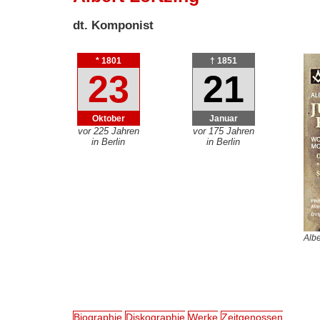
dt. Komponist
* 1801
† 1851
23
21
Oktober
Januar
vor 225 Jahren
vor 175 Jahren
in Berlin
in Berlin
Albe
Biographie
Diskographie
Werke
Zeitgenossen