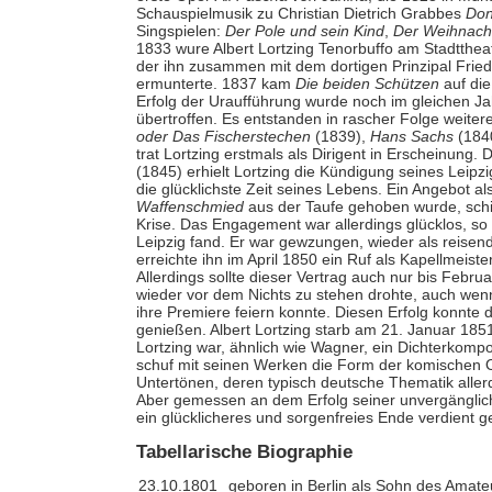
Schauspielmusik zu Christian Dietrich Grabbes
Don
Singspielen:
Der Pole und sein Kind
,
Der Weihnach
1833 wure Albert Lortzing Tenorbuffo am Stadttheat
der ihn zusammen mit dem dortigen Prinzipal Fried
ermunterte. 1837 kam
Die beiden Schützen
auf die
Erfolg der Uraufführung wurde noch im gleichen J
übertroffen. Es entstanden in rascher Folge weite
oder Das Fischerstechen
(1839),
Hans Sachs
(184
trat Lortzing erstmals als Dirigent in Erscheinun
(1845) erhielt Lortzing die Kündigung seines Leip
die glücklichste Zeit seines Lebens. Ein Angebot 
Waffenschmied
aus der Taufe gehoben wurde, schi
Krise. Das Engagement war allerdings glücklos, so 
Leipzig fand. Er war gewzungen, wieder als reisen
erreichte ihn im April 1850 ein Ruf als Kapellmeist
Allerdings sollte dieser Vertrag auch nur bis Febru
wieder vor dem Nichts zu stehen drohte, auch wenn
ihre Premiere feiern konnte. Diesen Erfolg konnte 
genießen. Albert Lortzing starb am 21. Januar 1851 
Lortzing war, ähnlich wie Wagner, ein Dichterkompon
schuf mit seinen Werken die Form der komischen Op
Untertönen, deren typisch deutsche Thematik aller
Aber gemessen an dem Erfolg seiner unvergängliche
ein glücklicheres und sorgenfreies Ende verdient g
Tabellarische Biographie
23.10.1801
geboren in Berlin als Sohn des Amat