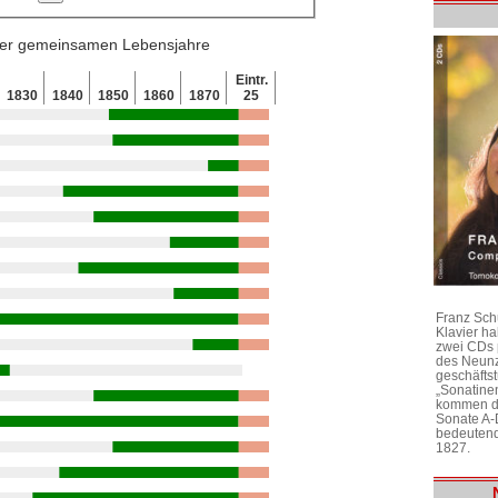
 der gemeinsamen Lebensjahre
Eintr.
1830
1840
1850
1860
1870
25
Franz Sch
Klavier h
zwei CDs 
des Neunz
geschäftst
„Sonatine
kommen di
Sonate A-
bedeutend
1827.