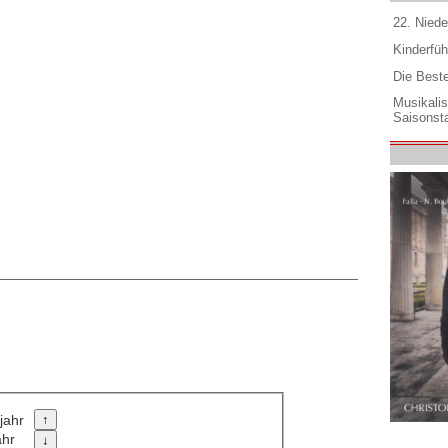
22. Niede
Kinderfüh
Die Best
Musikali
Saisonsta
jahr
ahr