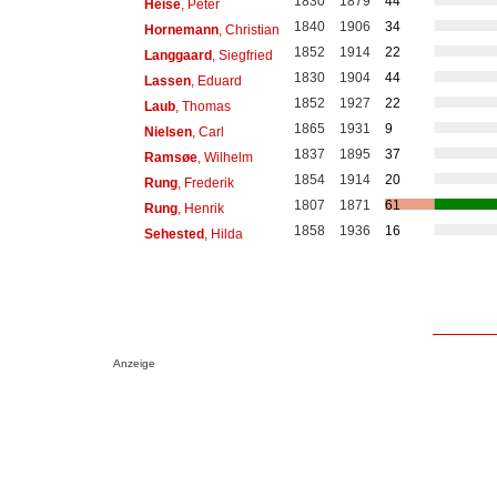
1830
1879
44
Heise
, Peter
1840
1906
34
Hornemann
, Christian
1852
1914
22
Langgaard
, Siegfried
1830
1904
44
Lassen
, Eduard
1852
1927
22
Laub
, Thomas
1865
1931
9
Nielsen
, Carl
1837
1895
37
Ramsøe
, Wilhelm
1854
1914
20
Rung
, Frederik
1807
1871
61
Rung
, Henrik
1858
1936
16
Sehested
, Hilda
Anzeige