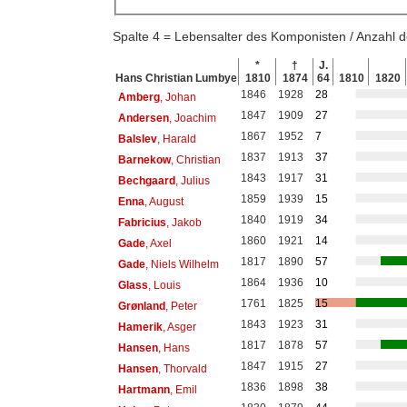
Spalte 4 = Lebensalter des Komponisten / Anzahl
*
†
J.
Hans Christian Lumbye
1810
1874
64
1810
1820
1846
1928
28
Amberg
, Johan
1847
1909
27
Andersen
, Joachim
1867
1952
7
Balslev
, Harald
1837
1913
37
Barnekow
, Christian
1843
1917
31
Bechgaard
, Julius
1859
1939
15
Enna
, August
1840
1919
34
Fabricius
, Jakob
1860
1921
14
Gade
, Axel
1817
1890
57
Gade
, Niels Wilhelm
1864
1936
10
Glass
, Louis
1761
1825
15
Grønland
, Peter
1843
1923
31
Hamerik
, Asger
1817
1878
57
Hansen
, Hans
1847
1915
27
Hansen
, Thorvald
1836
1898
38
Hartmann
, Emil