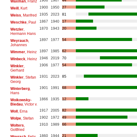
1906
1967
44
Waxman
, Franz
1900
1950
27
Weill
, Kurt
1935
2023
81
Weiss
, Manfred
1867
1940
17
Weschke
, Paul
1870
1943
20
Wetzler
,
Hermann Hans
1897
1977
54
Weyrauch
,
Johannes
1897
1985
62
Wimmer
, Heinz
1946
2019
70
Winbeck
, Heinz
1906
1977
54
Winkler
,
Gerhard
1931
2023
85
Winkler
, Stefan
Georg
1901
1991
68
Winterberg
,
Hans
1866
1935
12
Woikowsky-
Biedau
, Victor v.
1917
2005
82
Woll
, Erna
1902
1972
49
Wolpe
, Stefan
1910
1989
66
Wolters
,
Gottfried
1860
1944
21
Woyrsch
, Felix