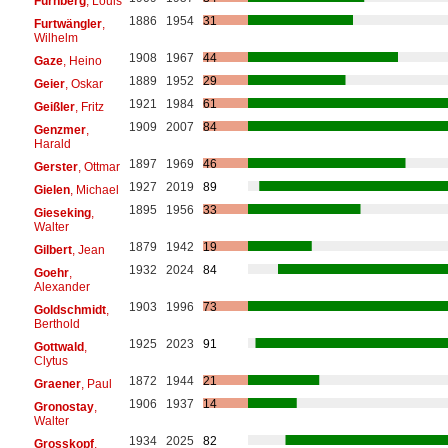
Fürnberg
, Louis
1886
1954
31
Furtwängler
,
Wilhelm
1908
1967
44
Gaze
, Heino
1889
1952
29
Geier
, Oskar
1921
1984
61
Geißler
, Fritz
1909
2007
84
Genzmer
,
Harald
1897
1969
46
Gerster
, Ottmar
1927
2019
89
Gielen
, Michael
1895
1956
33
Gieseking
,
Walter
1879
1942
19
Gilbert
, Jean
1932
2024
84
Goehr
,
Alexander
1903
1996
73
Goldschmidt
,
Berthold
1925
2023
91
Gottwald
,
Clytus
1872
1944
21
Graener
, Paul
1906
1937
14
Gronostay
,
Walter
1934
2025
82
Grosskopf
,