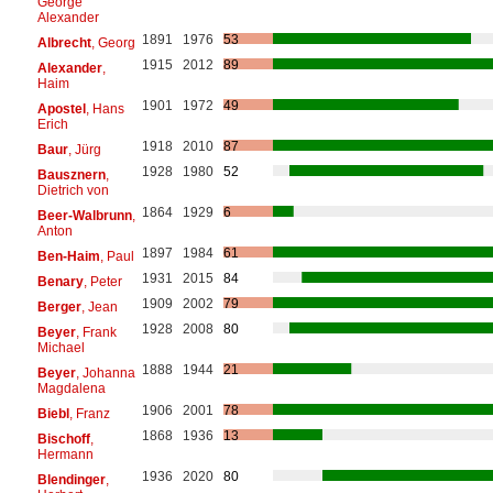
George
Alexander
1891
1976
53
Albrecht
, Georg
1915
2012
89
Alexander
,
Haim
1901
1972
49
Apostel
, Hans
Erich
1918
2010
87
Baur
, Jürg
1928
1980
52
Bausznern
,
Dietrich von
1864
1929
6
Beer-Walbrunn
,
Anton
1897
1984
61
Ben-Haim
, Paul
1931
2015
84
Benary
, Peter
1909
2002
79
Berger
, Jean
1928
2008
80
Beyer
, Frank
Michael
1888
1944
21
Beyer
, Johanna
Magdalena
1906
2001
78
Biebl
, Franz
1868
1936
13
Bischoff
,
Hermann
1936
2020
80
Blendinger
,