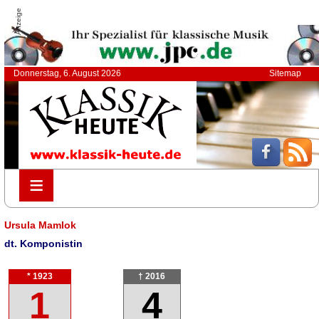
Anzeige
Donnerstag, 6. August 2026
Sitemap
≡
≡
Ursula Mamlok
dt. Komponistin
* 1923
† 2016
1
4