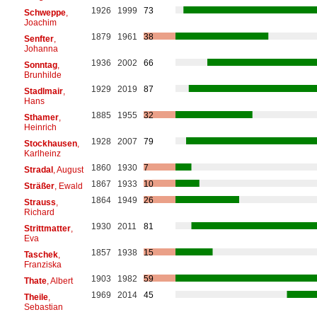
1926
1999
73
Schweppe
,
Joachim
1879
1961
38
Senfter
,
Johanna
1936
2002
66
Sonntag
,
Brunhilde
1929
2019
87
Stadlmair
,
Hans
1885
1955
32
Sthamer
,
Heinrich
1928
2007
79
Stockhausen
,
Karlheinz
1860
1930
7
Stradal
, August
1867
1933
10
Sträßer
, Ewald
1864
1949
26
Strauss
,
Richard
1930
2011
81
Strittmatter
,
Eva
1857
1938
15
Taschek
,
Franziska
1903
1982
59
Thate
, Albert
1969
2014
45
Theile
,
Sebastian