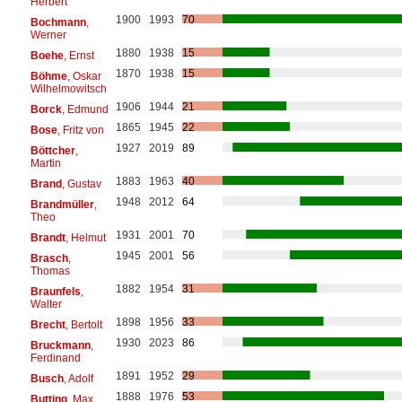
Herbert
1900
1993
70
Bochmann
,
Werner
1880
1938
15
Boehe
, Ernst
1870
1938
15
Böhme
, Oskar
Wilhelmowitsch
1906
1944
21
Borck
, Edmund
1865
1945
22
Bose
, Fritz von
1927
2019
89
Böttcher
,
Martin
1883
1963
40
Brand
, Gustav
1948
2012
64
Brandmüller
,
Theo
1931
2001
70
Brandt
, Helmut
1945
2001
56
Brasch
,
Thomas
1882
1954
31
Braunfels
,
Walter
1898
1956
33
Brecht
, Bertolt
1930
2023
86
Bruckmann
,
Ferdinand
1891
1952
29
Busch
, Adolf
1888
1976
53
Butting
, Max