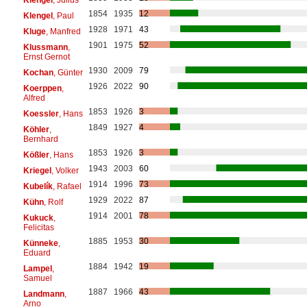
1854
1935
12
Klengel
, Paul
1928
1971
43
Kluge
, Manfred
1901
1975
52
Klussmann
,
Ernst Gernot
1930
2009
79
Kochan
, Günter
1926
2022
90
Koerppen
,
Alfred
1853
1926
3
Koessler
, Hans
1849
1927
4
Köhler
,
Bernhard
1853
1926
3
Kößler
, Hans
1943
2003
60
Kriegel
, Volker
1914
1996
73
Kubelík
, Rafael
1929
2022
87
Kühn
, Rolf
1914
2001
78
Kukuck
,
Felicitas
1885
1953
30
Künneke
,
Eduard
1884
1942
19
Lampel
,
Samuel
1887
1966
43
Landmann
,
Arno