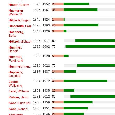
1875
1952
29
Heuer
, Gustav
1896
1961
38
Heymann
,
Werner R.
1849
1924
1
Hildach
, Eugen
1895
1963
40
Hindemith
, Paul
1843
1926
3
Hochberg
,
Bolko
1936
2017
80
Höltzel
, Michael
1925
2002
77
Hummel
,
Bertold
1855
1928
5
Hummel
,
Ferdinand
1939
2022
77
Hummel
, Franz
1887
1937
14
Huppertz
,
Gottfried
1894
1972
49
Jacobi
,
Wolfgang
1861
1935
12
Jeral
, Wilhelm
1931
2012
81
Kahlau
, Heinz
1905
1956
33
Kahn
, Erich Itor
1865
1951
28
Kahn
, Robert
1886
1946
23
Kaminski
,