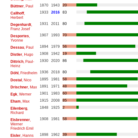
1870
1943
20
Büttner
, Paul
1933
2016
83
Callhoff
,
Herbert
1931
2011
80
Degenhardt
,
Franz Josef
1907
1993
70
Desportes
,
Yvonne
1894
1979
56
Dessau
, Paul
1908
1942
19
Distler
, Hugo
1930
2020
86
Dittrich
, Paul-
Heinz
1936
2018
80
Döhl
, Friedhelm
1895
1981
58
Dostal
, Nico
1891
1971
48
Drischner
, Max
1901
1983
60
Egk
, Werner
1915
2008
85
Eham
, Max
1848
1925
2
Eilenberg
,
Richard
1908
1981
58
Eisbrenner
,
Werner
Friedrich Emil
1898
1962
39
Eisler
, Hanns