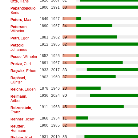
1926
2007
81
Otte
, Hans
1906
1991
68
Papandopoulo
,
Boris
1849
1927
4
Peters
, Max
1890
1957
34
Petersen
,
Wilhelm
1881
1962
39
Petri
, Egon
1912
1985
62
Petzold
,
Johannes
1852
1925
2
Posse
, Wilhelm
1891
1967
44
Protze
, Curt
1933
2017
83
Ragwitz
, Erhard
1903
1960
37
Raphael
,
Günter
1878
1946
23
Reiche
, Eugen
1936
2024
80
Reimann
,
Aribert
1911
1968
45
Reizenstein
,
Franz
1868
1934
11
Renner
, Josef
1900
1985
62
Reutter
,
Hermann
1931
2019
85
Richter
, Kurt