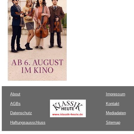
About
Impressum
AGBs
Kontakt
Datenschutz
Mediadaten
Haftungsausschluss
Sitemap