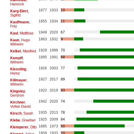
Heinrich
1877
1933
10
Karg-Elert
,
Sigfrid
1855
1934
11
Kauffmann
,
Fritz
1949
2020
67
Kaul
, Matthias
1863
1932
9
Kaun
, Hugo
Wilhelm
1929
1999
70
Kelkel
, Manfred
1895
1991
68
Kempff
,
Wilhelm
1926
2003
77
Kiessling
,
Heinz
1927
2017
89
Killmayer
,
Wilhelm
1922
2019
93
Kingsley
,
Gershon
1942
2020
74
Kirchner
,
Volker David
1935
2013
78
Kirsch
, Sarah
1925
2009
84
Klebe
, Giselher
1885
1973
50
Klemperer
, Otto
1859
1933
10
Klengel
, Julius