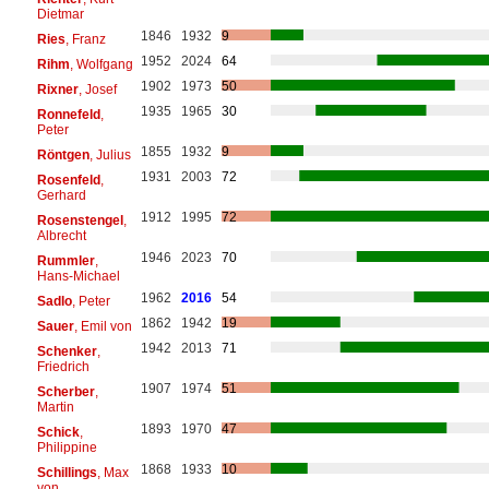
Dietmar
1846
1932
9
Ries
, Franz
1952
2024
64
Rihm
, Wolfgang
1902
1973
50
Rixner
, Josef
1935
1965
30
Ronnefeld
,
Peter
1855
1932
9
Röntgen
, Julius
1931
2003
72
Rosenfeld
,
Gerhard
1912
1995
72
Rosenstengel
,
Albrecht
1946
2023
70
Rummler
,
Hans-Michael
1962
2016
54
Sadlo
, Peter
1862
1942
19
Sauer
, Emil von
1942
2013
71
Schenker
,
Friedrich
1907
1974
51
Scherber
,
Martin
1893
1970
47
Schick
,
Philippine
1868
1933
10
Schillings
, Max
von