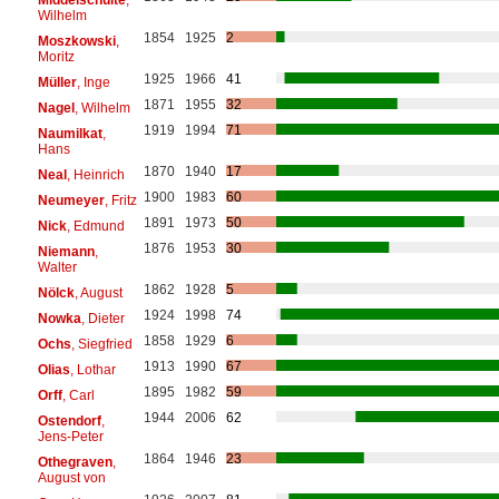
Wilhelm
1854
1925
2
Moszkowski
,
Moritz
1925
1966
41
Müller
, Inge
1871
1955
32
Nagel
, Wilhelm
1919
1994
71
Naumilkat
,
Hans
1870
1940
17
Neal
, Heinrich
1900
1983
60
Neumeyer
, Fritz
1891
1973
50
Nick
, Edmund
1876
1953
30
Niemann
,
Walter
1862
1928
5
Nölck
, August
1924
1998
74
Nowka
, Dieter
1858
1929
6
Ochs
, Siegfried
1913
1990
67
Olias
, Lothar
1895
1982
59
Orff
, Carl
1944
2006
62
Ostendorf
,
Jens-Peter
1864
1946
23
Othegraven
,
August von