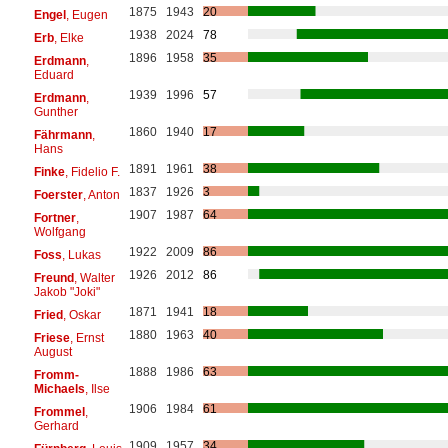
1875
1943
20
Engel
, Eugen
1938
2024
78
Erb
, Elke
1896
1958
35
Erdmann
,
Eduard
1939
1996
57
Erdmann
,
Gunther
1860
1940
17
Fährmann
,
Hans
1891
1961
38
Finke
, Fidelio F.
1837
1926
3
Foerster
, Anton
1907
1987
64
Fortner
,
Wolfgang
1922
2009
86
Foss
, Lukas
1926
2012
86
Freund
, Walter
Jakob "Joki"
1871
1941
18
Fried
, Oskar
1880
1963
40
Friese
, Ernst
August
1888
1986
63
Fromm-
Michaels
, Ilse
1906
1984
61
Frommel
,
Gerhard
1909
1957
34