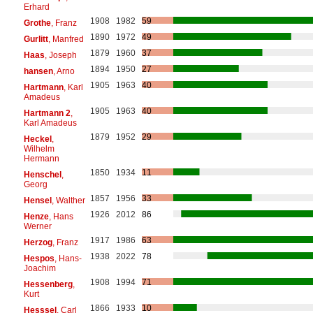
Erhard
1908
1982
59
Grothe
, Franz
1890
1972
49
Gurlitt
, Manfred
1879
1960
37
Haas
, Joseph
1894
1950
27
hansen
, Arno
1905
1963
40
Hartmann
, Karl
Amadeus
1905
1963
40
Hartmann 2
,
Karl Amadeus
1879
1952
29
Heckel
,
Wilhelm
Hermann
1850
1934
11
Henschel
,
Georg
1857
1956
33
Hensel
, Walther
1926
2012
86
Henze
, Hans
Werner
1917
1986
63
Herzog
, Franz
1938
2022
78
Hespos
, Hans-
Joachim
1908
1994
71
Hessenberg
,
Kurt
1866
1933
10
Hesssel
, Carl