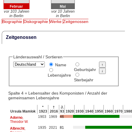
Februar
Mai
vor 103 Jahren
vor 10 Jahren
in Berlin
in Berlin
Biographie
Diskographie
Werke
Zeitgenossen
Zeitgenossen
Länderauswahl / Sortieren
Name
Geburtsjahr
Lebensjahre
Sterbejahr
Spalte 4 = Lebensalter des Komponisten / Anzahl der
gemeinsamen Lebensjahre
*
†
J.
Ursula Mamlok
1923
2016
93
1920
1930
1940
1950
1960
1970
198
1903
1969
46
Adorno
,
Theodor W.
1935
2021
81
Albrecht
,