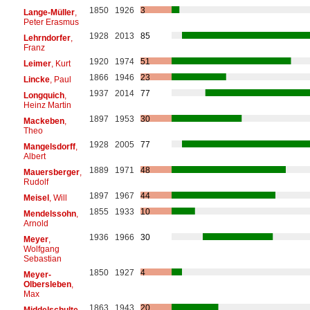
1850
1926
3
Lange-Müller
,
Peter Erasmus
1928
2013
85
Lehrndorfer
,
Franz
1920
1974
51
Leimer
, Kurt
1866
1946
23
Lincke
, Paul
1937
2014
77
Longquich
,
Heinz Martin
1897
1953
30
Mackeben
,
Theo
1928
2005
77
Mangelsdorff
,
Albert
1889
1971
48
Mauersberger
,
Rudolf
1897
1967
44
Meisel
, Will
1855
1933
10
Mendelssohn
,
Arnold
1936
1966
30
Meyer
,
Wolfgang
Sebastian
1850
1927
4
Meyer-
Olbersleben
,
Max
1863
1943
20
Middelschulte
,