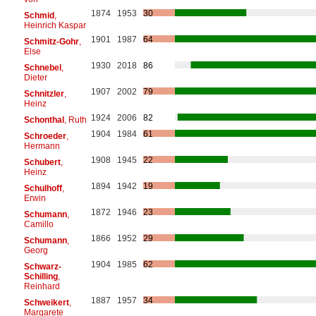
1874
1953
30
Schmid
,
Heinrich Kaspar
1901
1987
64
Schmitz-Gohr
,
Else
1930
2018
86
Schnebel
,
Dieter
1907
2002
79
Schnitzler
,
Heinz
1924
2006
82
Schonthal
, Ruth
1904
1984
61
Schroeder
,
Hermann
1908
1945
22
Schubert
,
Heinz
1894
1942
19
Schulhoff
,
Erwin
1872
1946
23
Schumann
,
Camillo
1866
1952
29
Schumann
,
Georg
1904
1985
62
Schwarz-
Schilling
,
Reinhard
1887
1957
34
Schweikert
,
Margarete