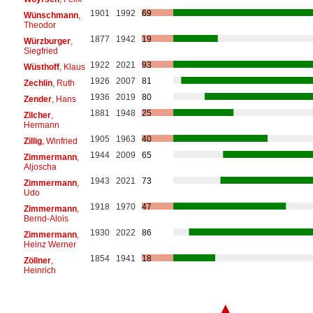
1901
1992
69
Wünschmann
,
Theodor
1877
1942
19
Würzburger
,
Siegfried
1922
2021
93
Wüsthoff
, Klaus
1926
2007
81
Zechlin
, Ruth
1936
2019
80
Zender
, Hans
1881
1948
25
Zilcher
,
Hermann
1905
1963
40
Zillig
, Winfried
1944
2009
65
Zimmermann
,
Aljoscha
1943
2021
73
Zimmermann
,
Udo
1918
1970
47
Zimmermann
,
Bernd-Alois
1930
2022
86
Zimmermann
,
Heinz Werner
1854
1941
18
Zöllner
,
Heinrich
▲