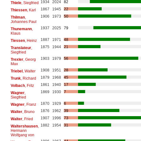
1934
2024
82
Thiele
, Siegfried
1867
1945
22
Thiessen
, Karl
1906
1973
50
Thilman
,
Johannes Paul
1937
2025
79
Thunemann
,
Klaus
1887
1971
48
Tiessen
, Heinz
1875
1944
21
Translateur
,
Siegfried
1903
1979
56
Trexler
, Georg
Max
1908
1951
28
Triebel
, Walter
1879
1968
45
Trunk
, Richard
1861
1940
17
Volbach
, Fritz
1869
1930
7
Wagner
,
Siegfried
1870
1929
6
Wagner
, Franz
1876
1962
39
Walter
, Bruno
1907
1996
73
Walter
, Fried
1882
1954
31
Waltershausen
,
Hermann
Wolfgang von