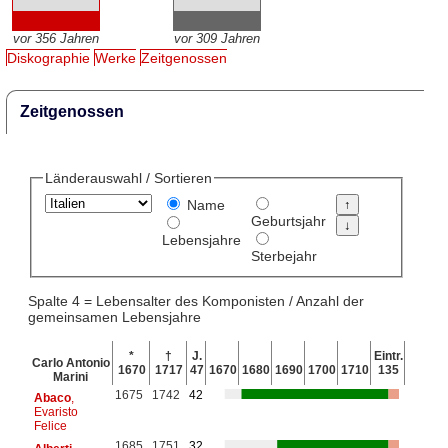
vor 356 Jahren
vor 309 Jahren
Diskographie
Werke
Zeitgenossen
Zeitgenossen
Länderauswahl / Sortieren
Name
Geburtsjahr
Lebensjahre
Sterbejahr
Spalte 4 = Lebensalter des Komponisten / Anzahl der
gemeinsamen Lebensjahre
*
†
J.
Eintr.
Carlo Antonio
1670
1717
47
1670
1680
1690
1700
1710
135
Marini
1675
1742
42
Abaco
,
Evaristo
Felice
1685
1751
32