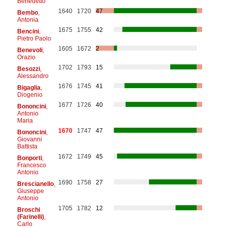
Benedetto
1640
1720
47
Bembo
,
Antonia
1675
1755
42
Bencini
,
Pietro Paolo
1605
1672
2
Benevoli
,
Orazio
1702
1793
15
Besozzi
,
Alessandro
1676
1745
41
Bigaglia
,
Diogenio
1677
1726
40
Bononcini
,
Antonio
Maria
1670
1747
47
Bononcini
,
Giovanni
Battista
1672
1749
45
Bonporti
,
Francesco
Antonio
1690
1758
27
Brescianello
,
Giuseppe
Antonio
1705
1782
12
Broschi
(Farinelli)
,
Carlo