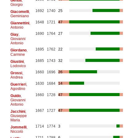
Gentili
,
Giorgio
1692
1740
25
Giacomelli
,
Geminiano
1648
1721
47
Giannettini
,
Antonio
1690
1764
27
Giay
,
Giovanni
Antonio
1695
1762
22
Giordano
,
Carmine
1685
1743
32
Giustini
,
Lodovico
1660
1696
26
Grossi
,
Andrea
1630
1684
14
Guerrieri
,
Agostino
1660
1728
47
Guido
,
Giovanni
Antonio
1667
1727
47
Jacchini
,
Giuseppe
Maria
1714
1774
3
Jommelli
,
Niccolò
1711
1788
6