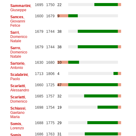
1695
1750
22
Sammartini
,
Giuseppe
1600
1679
9
Sances
,
Giovanni
Felice
1679
1744
38
Sarri
,
Domenico
Natale
1679
1744
38
Sarro
,
Domenico
Natale
1630
1680
10
Sartorio
,
Antonio
1713
1806
4
Scalabrini
,
Paolo
1660
1725
47
Scarlatti
,
Alessandro
1685
1757
32
Scarlatti
,
Domenico
1698
1754
19
Schiassi
,
Gaetano
Maria
1688
1775
29
Somis
,
Lorenzo
1686
1763
31
Somis
,