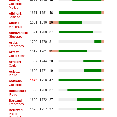
Alberti
,
Giuseppe
Matteo
1671
1751
46
Albinoni
,
Tomaso
1631
1696
26
Albrici
,
Vincenzo
1671
1708
37
Aldrovandini
,
Giuseppe
1709
1770
8
Araia
,
Francesco
1619
1701
31
Arresti
,
Giulio Cesare
1697
1744
20
Arrigoni
,
Carlo
1698
1771
19
Auletta
,
Pietro
1670
1756
47
Avitrano
,
Giuseppe
1680
1768
37
Baldassare
,
Pietro
1690
1772
27
Barsanti
,
Francesco
1690
1757
27
Bellinzani
,
Paolo