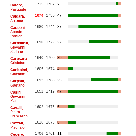
1715
1787
2
Cafaro
,
Pasquale
1670
1736
47
Caldara
,
Antonio
1680
1744
37
Capponi
,
Abbate
Ranieri
1690
1772
27
Carbonelli
,
Giovanni
Stefano
1640
1709
39
Caresana
,
Cristofaro
1605
1674
4
Carissimi
,
Giacomo
1692
1785
25
Carpani
,
Gaetano
1652
1719
47
Casini
,
Giovanni
Maria
1602
1676
6
Cavalli
,
Pietro
Francesco
1616
1678
8
Cazzati
,
Maurizio
1706
1761
11
Cecere
,