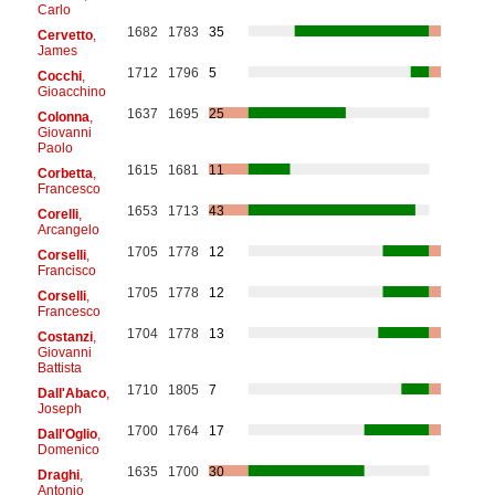
Carlo
1682
1783
35
Cervetto
,
James
1712
1796
5
Cocchi
,
Gioacchino
1637
1695
25
Colonna
,
Giovanni
Paolo
1615
1681
11
Corbetta
,
Francesco
1653
1713
43
Corelli
,
Arcangelo
1705
1778
12
Corselli
,
Francisco
1705
1778
12
Corselli
,
Francesco
1704
1778
13
Costanzi
,
Giovanni
Battista
1710
1805
7
Dall'Abaco
,
Joseph
1700
1764
17
Dall'Oglio
,
Domenico
1635
1700
30
Draghi
,
Antonio