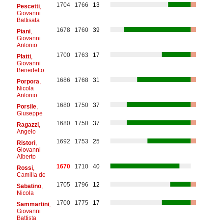
1704
1766
13
Pescetti
,
Giovanni
Battisata
1678
1760
39
Piani
,
Giovanni
Antonio
1700
1763
17
Platti
,
Giovanni
Benedetto
1686
1768
31
Porpora
,
Nicola
Antonio
1680
1750
37
Porsile
,
Giuseppe
1680
1750
37
Ragazzi
,
Angelo
1692
1753
25
Ristori
,
Giovanni
Alberto
1670
1710
40
Rossi
,
Camilla de
1705
1796
12
Sabatino
,
Nicola
1700
1775
17
Sammartini
,
Giovanni
Battista