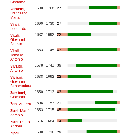
Girolamo
1690
1768
27
Veracini
,
Francesco
Maria
1690
1730
27
Vinci
,
Leonardo
1632
1692
22
Vitali
,
Giovanni
Battista
1663
1745
47
Vitali
,
Tomaso
Antonio
1678
1741
39
Vivaldi
,
Antonio
1638
1692
22
Viviani
,
Giovanni
Bonaventura
1650
1713
43
Zamboni
,
Giovanni
1696
1757
21
Zani
, Andrea
1653
1715
45
Ziani
, Marc'
Antonio
1616
1684
14
Ziani
, Pietro
Andrea
1688
1726
29
Zipoli
,