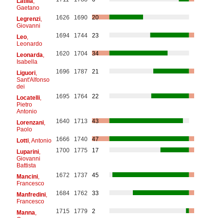
Latilla
,
Gaetano
1626
1690
20
Legrenzi
,
Giovanni
1694
1744
23
Leo
,
Leonardo
1620
1704
34
Leonarda
,
Isabella
1696
1787
21
Liguori
,
Sant'Alfonso
dei
1695
1764
22
Locatelli
,
Pietro
Antonio
1640
1713
43
Lorenzani
,
Paolo
1666
1740
47
Lotti
, Antonio
1700
1775
17
Luparini
,
Giovanni
Battista
1672
1737
45
Mancini
,
Francesco
1684
1762
33
Manfredini
,
Francesco
1715
1779
2
Manna
,