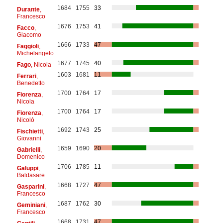
1684
1755
33
Durante
,
Francesco
1676
1753
41
Facco
,
Giacomo
1666
1733
47
Faggioli
,
Michelangelo
1677
1745
40
Fago
, Nicola
1603
1681
11
Ferrari
,
Benedetto
1700
1764
17
Fiorenza
,
Nicola
1700
1764
17
Fiorenza
,
Nicolò
1692
1743
25
Fischietti
,
Giovanni
1659
1690
20
Gabrielli
,
Domenico
1706
1785
11
Galuppi
,
Baldasare
1668
1727
47
Gasparini
,
Francesco
1687
1762
30
Geminiani
,
Francesco
1668
1731
47