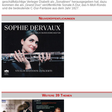
geschäftstüchtige Verleger Diabelli als „Sonatinen“ herausgegeben hat, dazu
kommen die als „Grand Duo“ veröffentlichte Sonate A-Dur, das h-Moll-Rondo
und die bedeutende C-Dur-Fantasie aus dem Jahr 1827.
Neuveröffentlichungen
Weitere 39 Themen