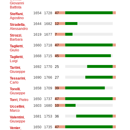
Giovanni
Battista
1654
1728
47
Steffani
,
Agostino
1644
1682
12
Stradella
,
Alessandro
1619
1677
7
Strozzi
,
Barbara
1660
1718
47
Taglietti
,
Giulio
1668
1715
45
Taglietti
,
Luigi
1692
1770
25
Tartini
,
Giuseppe
1690
1766
27
Tessarini
,
Carlo
1658
1709
39
Torelli
,
Giuseppe
1650
1737
47
Torri
, Pietro
1603
1680
10
Uccellini
,
Marco
1681
1753
36
Valentini
,
Giuseppe
1650
1735
47
Venier
,