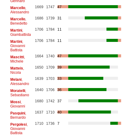
Gennaro
1669
1747
47
Marcello
,
Alessandro
1686
1739
31
Marcello
,
Benedetto
1706
1784
11
Martini
,
Giambattista
1706
1784
11
Martini
,
Giovanni
Battista
1664
1740
47
Mascitti
,
Michele
1650
1709
39
Matteis
,
Nicola
1639
1703
33
Melani
,
Alessandro
1640
1706
36
Moratelli
,
Sebastiano
1680
1742
37
Mossi
,
Giovanni
1637
1710
40
Pasquini
,
Bernardo
1710
1736
7
Pergolesi
,
Giovanni
Battista