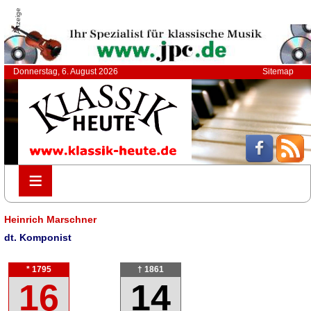
Anzeige
Donnerstag, 6. August 2026
Sitemap
≡
≡
Heinrich Marschner
dt. Komponist
* 1795
† 1861
16
14