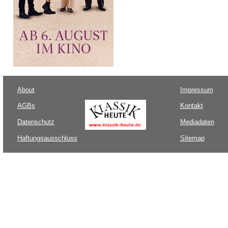
About
Impressum
AGBs
Kontakt
Datenschutz
Mediadaten
Haftungsausschluss
Sitemap